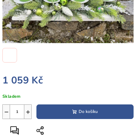
1 059 Kč
Měrná
Skladem
cena:
−
+
Do košíku