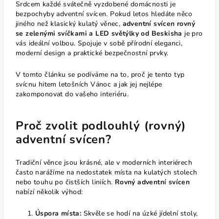
Srdcem každé svátečně vyzdobené domácnosti je
bezpochyby adventní svícen. Pokud letos hledáte něco
jiného než klasický kulatý věnec,
adventní svícen rovný
se zelenými svíčkami a LED světýlky od Beskisha
je pro
vás ideální volbou. Spojuje v sobě přírodní eleganci,
moderní design a praktické bezpečnostní prvky.
V tomto článku se podíváme na to, proč je tento typ
svícnu hitem letošních Vánoc a jak jej nejlépe
zakomponovat do vašeho interiéru.
Proč zvolit podlouhlý (rovný)
adventní svícen?
Tradiční věnce jsou krásné, ale v moderních interiérech
často narážíme na nedostatek místa na kulatých stolech
nebo touhu po čistších liniích.
Rovný adventní svícen
nabízí několik výhod:
Úspora místa:
Skvěle se hodí na úzké jídelní stoly,