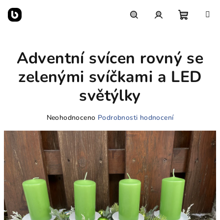
Přejít
na
obsah
Nákupn
Hledat
Přihlášení
Adventní svícen rovný se
košík
zelenými svíčkami a LED
světýlky
Průměrné
Neohodnoceno
Podrobnosti hodnocení
hodnocení
produktu
je
0,0
z
5
hvězdiček.