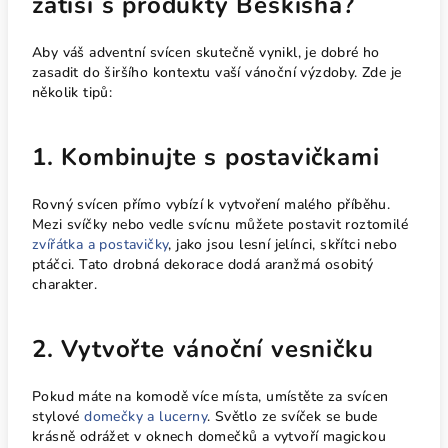
zátiší s produkty Beskisha?
Aby váš adventní svícen skutečně vynikl, je dobré ho
zasadit do širšího kontextu vaší vánoční výzdoby. Zde je
několik tipů:
1. Kombinujte s postavičkami
Rovný svícen přímo vybízí k vytvoření malého příběhu.
Mezi svíčky nebo vedle svícnu můžete postavit roztomilé
zvířátka a postavičky
, jako jsou lesní jelínci, skřítci nebo
ptáčci. Tato drobná dekorace dodá aranžmá osobitý
charakter.
2. Vytvořte vánoční vesničku
Pokud máte na komodě více místa, umístěte za svícen
stylové
domečky a lucerny
. Světlo ze svíček se bude
krásně odrážet v oknech domečků a vytvoří magickou