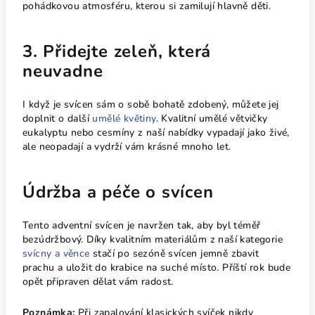
pohádkovou atmosféru, kterou si zamilují hlavně děti.
3. Přidejte zeleň, která
neuvadne
I když je svícen sám o sobě bohatě zdobený, můžete jej
doplnit o další
umělé květiny
. Kvalitní umělé větvičky
eukalyptu nebo cesmíny z naší nabídky vypadají jako živé,
ale neopadají a vydrží vám krásné mnoho let.
Údržba a péče o svícen
Tento adventní svícen je navržen tak, aby byl téměř
bezúdržbový. Díky kvalitním materiálům z naší kategorie
svícny a věnce
stačí po sezóně svícen jemně zbavit
prachu a uložit do krabice na suché místo. Příští rok bude
opět připraven dělat vám radost.
Poznámka:
Při zapalování klasických svíček nikdy