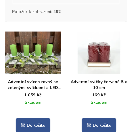
Položek k zobrazení:
492
V
ý
p
i
s
p
r
Adventní svícen rovný se
Adventní svíčky červené 5 x
o
zelenými svíčkami a LED
10 cm
světýlky
d
1 059 Kč
169 Kč
Skladem
Skladem
u
k
t
Do košíku
Do košíku
ů