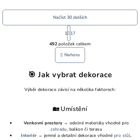
Načíst 30 dalších
S
t
1
17
O
r
492
položek celkem
á
v
n
l
Nahoru
k
á
o
d
v
🎯 Jak vybrat dekorace
a
á
n
c
í
í
Výběr dekorace závisí na několika faktorech:
p
r
🏡 Umístění
v
k
Venkovní prostory
→ odolné materiály vhodné pro
y
zahradu
, balkon či terasu
v
Interiér
→ jemné a detailní dekorace vhodné
pro stůl
,