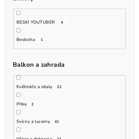
BESKI YOUTUBER
4
Beskisha
1
Balkon a zahrada
Květináče a obaly
22
Pítka
2
Svícny a lucerny
41
Věnce a dekorace