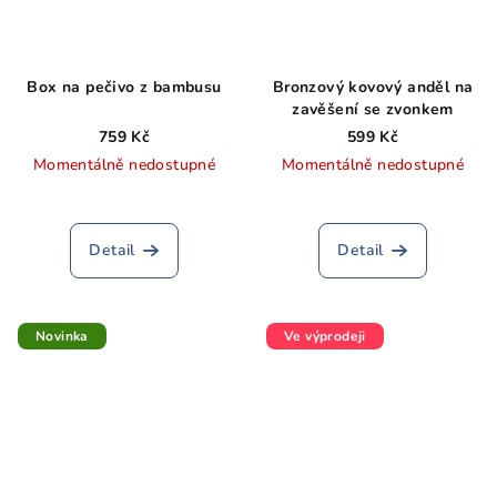
Box na pečivo z bambusu
Bronzový kovový anděl na
zavěšení se zvonkem
759 Kč
599 Kč
Momentálně nedostupné
Momentálně nedostupné
Průměrné
hodnocení
produktu
Detail
Detail
je
5,0
z
5
Novinka
Ve výprodeji
hvězdiček.