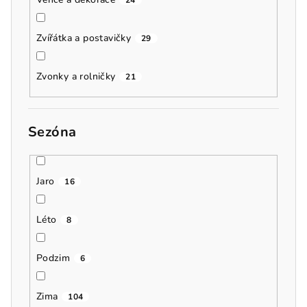
24
Zvířátka a postavičky
29
Zvonky a rolničky
21
Sezóna
Jaro
16
Léto
8
Podzim
6
Zima
104