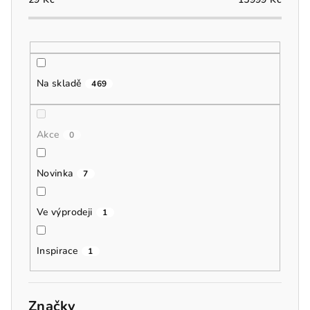
o
d
u
k
t
Na skladě
469
ů
Akce
0
Novinka
7
Ve výprodeji
1
Inspirace
1
Značky