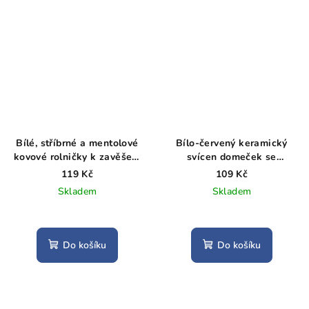
Bílé, stříbrné a mentolové
Bílo-červený keramický
kovové rolničky k zavěšení
svícen domeček se
6 ks
srdíčkem
119 Kč
109 Kč
Skladem
Skladem
Do košíku
Do košíku