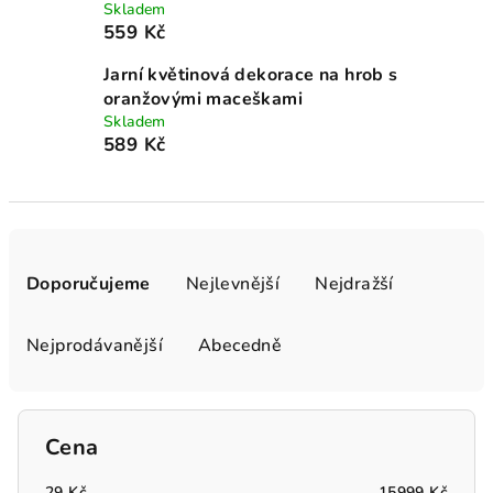
Skladem
559 Kč
Jarní květinová dekorace na hrob s
oranžovými maceškami
Skladem
589 Kč
Ř
a
Doporučujeme
Nejlevnější
Nejdražší
z
e
Nejprodávanější
Abecedně
n
í
p
Cena
r
29
Kč
15999
Kč