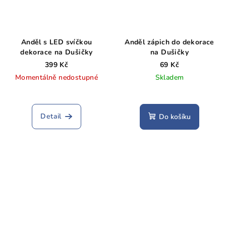
Anděl s LED svíčkou
Anděl zápich do dekorace
dekorace na Dušičky
na Dušičky
399 Kč
69 Kč
Momentálně nedostupné
Skladem
Průměrné
hodnocení
produktu
Detail
Do košíku
je
5,0
z
5
hvězdiček.