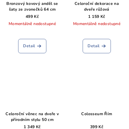
Bronzový kovový anděl se
Celoroční dekorace na
šaty ze zvonečků 64 cm
dveře růžová
499 Kč
1 159 Kč
Momentálně nedostupné
Momentálně nedostupné
Detail
Detail
Celoroční věnec na dveře v
Colosseum Řím
přírodním stylu 50 cm
1 349 Kč
399 Kč