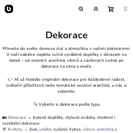
Přejít
na
obsah
Nákupn
Hledat
Přihlášení
Dekorace
košík
Přineste do svého domova styl a atmosféru s našimi dekoracemi.
V naší nabídce najdete ručně vyráběné doplňky s důrazem na
detail – od stolních aranžmá, věnců a závěsných ozdob po
dekorace na okna a dveře.
👉 Ať už hledáte originální dekorace pro každodenní radost,
sváteční příležitosti nebo tematické sezónní aranžmá, u nás si
vyberete.
🔍 Vyberte si dekorace podle typu
🏡
Dekorace
→ bytové doplňky, stylové ozdoby, moderní i
rustikální dekorace
🌸
Květiny
→ živé,
umělé
, sušené, kytice,
věnce
,
aranžmá a