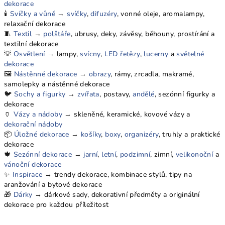
dekorace
🕯️
Svíčky a vůně
→
svíčky
,
difuzéry
, vonné oleje, aromalampy,
relaxační dekorace
🧵
Textil
→
polštáře
, ubrusy, deky, závěsy, běhouny, prostírání a
textilní dekorace
💡
Osvětlení
→ lampy,
svícny
,
LED řetězy
,
lucerny
a
světelné
dekorace
🖼️
Nástěnné dekorace
→
obrazy
, rámy, zrcadla, makramé,
samolepky a nástěnné dekorace
🐦
Sochy a figurky
→
zvířata
, postavy,
andělé
, sezónní figurky a
dekorace
🏺
Vázy a nádoby
→ skleněné, keramické, kovové vázy a
dekorační nádoby
📦
Úložné dekorace
→
košíky
,
boxy
,
organizéry
, truhly a praktické
dekorace
🍁
Sezónní dekorace
→
jarní
,
letní
,
podzimní
, zimní,
velikonoční
a
vánoční dekorace
✨
Inspirace
→ trendy dekorace, kombinace stylů, tipy na
aranžování a bytové dekorace
🎁
Dárky
→ dárkové sady, dekorativní předměty a originální
dekorace pro každou příležitost