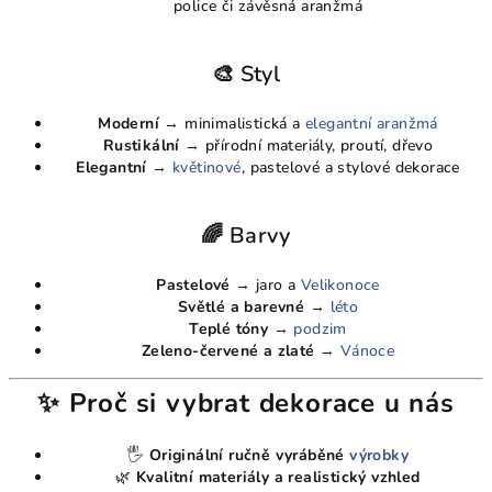
ý
police či závěsná aranžmá
p
i
🎨 Styl
s
u
Moderní
→ minimalistická a
elegantní aranžmá
Rustikální
→ přírodní materiály, proutí, dřevo
Elegantní
→
květinové
, pastelové a stylové dekorace
🌈 Barvy
Pastelové
→ jaro a
Velikonoce
Světlé a barevné
→
léto
Teplé tóny
→
podzim
Zeleno-červené a zlaté
→
Vánoce
✨ Proč si vybrat dekorace u nás
🖐️
Originální ručně vyráběné
výrobky
🌿
Kvalitní materiály a realistický vzhled