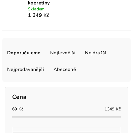
kopretiny
Skladem
1 349 Kč
Ř
a
Doporučujeme
Nejlevnější
Nejdražší
z
e
Nejprodávanější
Abecedně
n
í
p
Cena
r
o
69
Kč
1349
Kč
d
u