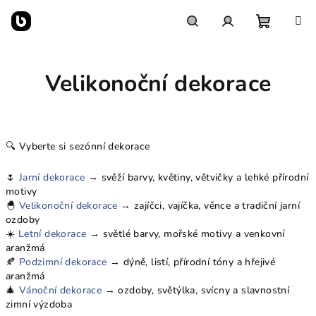
Přejít
na
obsah
Nákupn
Hledat
Přihlášení
Velikonoční dekorace
košík
🔍 Vyberte si sezónní dekorace
🌷
Jarní dekorace
→ svěží barvy, květiny, větvičky a lehké přírodní
motivy
🐣
Velikonoční dekorace
→ zajíčci, vajíčka, věnce a tradiční jarní
ozdoby
☀️
Letní dekorace
→ světlé barvy, mořské motivy a venkovní
aranžmá
🍂
Podzimní dekorace
→ dýně, listí, přírodní tóny a hřejivé
aranžmá
🎄
Vánoční dekorace
→ ozdoby, světýlka, svícny a slavnostní
zimní výzdoba