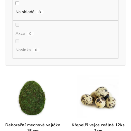
k
t
Na skladě
8
ů
Akce
0
Novinka
0
V
ý
p
i
s
p
r
Dekorační mechové vajíčko
Křepelčí vejce reálná 12ks
15 cm
3cm