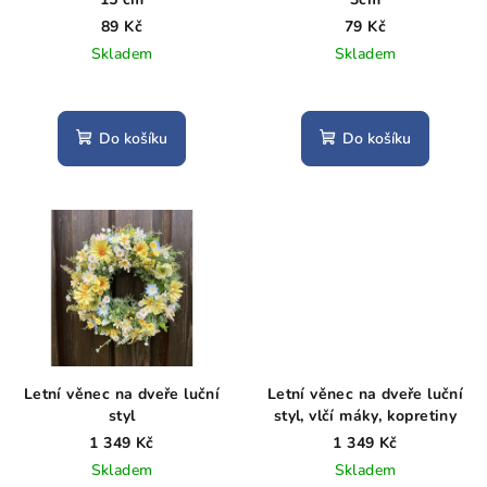
o
d
89 Kč
79 Kč
Skladem
Skladem
u
k
t
Do košíku
Do košíku
ů
Letní věnec na dveře luční
Letní věnec na dveře luční
styl
styl, vlčí máky, kopretiny
1 349 Kč
1 349 Kč
Skladem
Skladem