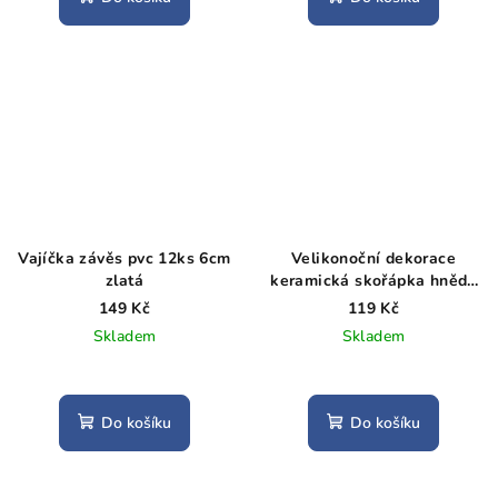
Vajíčka závěs pvc 12ks 6cm
Velikonoční dekorace
zlatá
keramická skořápka hnědá
9,5 cm
149 Kč
119 Kč
Skladem
Skladem
Do košíku
Do košíku