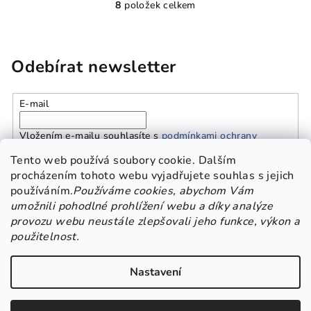
8
položek celkem
O
v
l
á
Odebírat newsletter
d
a
E-mail
c
í
Vložením e-mailu souhlasíte s
podmínkami ochrany
p
osobních údajů
r
Tento web používá soubory cookie. Dalším
v
procházením tohoto webu vyjadřujete souhlas s jejich
k
používáním.
Používáme cookies, abychom Vám
Přihlásit se
y
umožnili pohodlné prohlížení webu a díky analýze
v
provozu webu neustále zlepšovali jeho funkce, výkon a
Z
ý
použitelnost.
Platba a doprava
Kontakt
Obchodní podmínky
á
p
GDPR
p
i
Nastavení
a
s
Copyright 2026
Beskisha
. Všechna práva vyhrazena.
Upravit
u
t
nastavení cookies