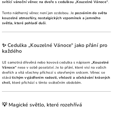
svítící vánoční věnec na dveře s cedulkou „Kouzelné Vánoce“
.
Tento nádherný věnec není jen ozdobou. Je
pozváním do světa
kouzelné atmosféry, nostalgických vzpomínek a jemného
světla, které pohladí duši
.
✨ Cedulka „Kouzelné Vánoce“ jako přání pro
každého
Už samotná dřevěná nebo kovová cedulka s nápisem
„Kouzelné
Vánoce“
nese v sobě poselství. Je to přání, které visí na vašich
dveřích a vítá všechny příchozí s otevřeným srdcem. Věnec se
stává
tichým vyjádřením radosti, vřelosti a očekávání krásných
chvil
, které přichází s tímto svátečním obdobím.
💡 Magické světlo, které rozehřívá