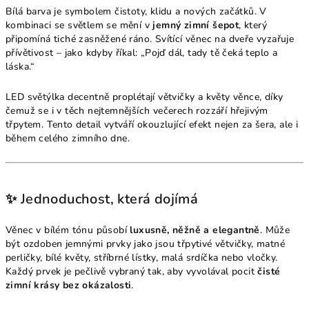
Bílá barva je symbolem čistoty, klidu a nových začátků. V
kombinaci se světlem se mění v
jemný zimní šepot
, který
připomíná tiché zasněžené ráno. Svítící věnec na dveře vyzařuje
přívětivost – jako kdyby říkal: „Pojď dál, tady tě čeká teplo a
láska.“
LED světýlka decentně proplétají větvičky a květy věnce, díky
čemuž se i v těch nejtemnějších večerech rozzáří hřejivým
třpytem. Tento detail vytváří okouzlující efekt nejen za šera, ale i
během celého zimního dne.
✨ Jednoduchost, která dojímá
Věnec v bílém tónu působí
luxusně, něžně a elegantně
. Může
být ozdoben jemnými prvky jako jsou třpytivé větvičky, matné
perličky, bílé květy, stříbrné lístky, malá srdíčka nebo vločky.
Každý prvek je pečlivě vybraný tak, aby vyvolával pocit
čisté
zimní krásy bez okázalosti
.