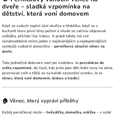
dveře – sladká vzpomínka na
dětství, která voní domovem
Když se vzduch naplní vůní skořice a hřebíčku, když se z
kuchyně linou první tóny pečení a všude se začnou objevovat
světýlka, přichází čas Vánoc. A právě tehdy má své
nenahraditelné místo jeden z nejútulnějších a nejdojemnějších
symbolů sváteční atmosféry –
perníčkový vánoční věnec na
dveře
.
Tato jedinečná dekorace není jen ozdobou. Je
pozvánkou do
světa vzpomínek
, do časů, kdy jsme jako děti tiskli nosy na okna,
pozorovali sníh a těšili se na každé zazvonění zvonku. Je to
věnec, který voní domovem, láskou a tradicí
.
🏠 Věnec, který vypráví příběhy
Každý perníčkový motiv –
hvězdičky, domečky, srdíčka
– v sobě