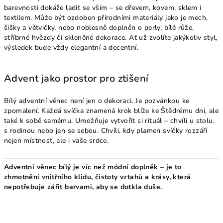
barevnosti dokáže ladit se vším – se dřevem, kovem, sklem i
textilem. Může být ozdoben přírodními materiály jako je mech,
šišky a větvičky, nebo noblesně doplněn o perly, bílé růže,
stříbrné hvězdy či skleněné dekorace. Ať už zvolíte jakýkoliv styl,
výsledek bude vždy elegantní a decentní.
Advent jako prostor pro ztišení
Bílý adventní věnec není jen o dekoraci. Je pozvánkou ke
zpomalení. Každá svíčka znamená krok blíže ke Štědrému dni, ale
také k sobě samému. Umožňuje vytvořit si rituál – chvíli u stolu,
s rodinou nebo jen se sebou. Chvíli, kdy plamen svíčky rozzáří
nejen místnost, ale i vaše srdce.
Adventní věnec bílý je víc než módní doplněk – je to
zhmotnění vnitřního klidu, čistoty vztahů a krásy, která
nepotřebuje zářit barvami, aby se dotkla duše.