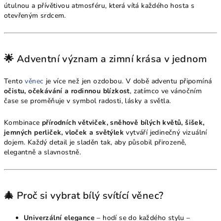
útulnou a přívětivou atmosféru, která vítá každého hosta s
otevřeným srdcem.
🌟 Adventní význam a zimní krása v jednom
Tento
věnec
je více než jen ozdobou. V době adventu připomíná
očistu, očekávání a rodinnou blízkost
, zatímco ve vánočním
čase se proměňuje v symbol radosti, lásky a světla.
Kombinace
přírodních větviček, sněhově bílých květů, šišek,
jemných perliček, vloček a světýlek
vytváří jedinečný vizuální
dojem. Každý detail je sladěn tak, aby působil přirozeně,
elegantně a slavnostně.
🎄 Proč si vybrat bílý svítící věnec?
Univerzální elegance
– hodí se do každého stylu –