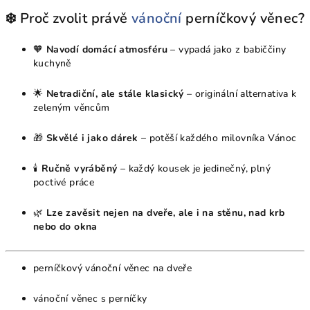
❄️ Proč zvolit právě
vánoční
perníčkový věnec?
🧡
Navodí domácí atmosféru
– vypadá jako z babiččiny
kuchyně
🌟
Netradiční, ale stále klasický
– originální alternativa k
zeleným věncům
🎁
Skvělé i jako dárek
– potěší každého milovníka Vánoc
🕯
Ručně vyráběný
– každý kousek je jedinečný, plný
poctivé práce
🌿
Lze zavěsit nejen na dveře, ale i na stěnu, nad krb
nebo do okna
perníčkový vánoční věnec na dveře
vánoční věnec s perníčky