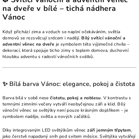
na dveře v bílé – tichá nádhera
Vánoc
Když přichází zima a vzduch se naplní očekáváním, světla
domovů se rozsvěcují srdcem i nadějí.
Bílý svítící vánoční a
adventní věnec na dveře
je symbolem této výjimečné chvíle –
dekorací, která spojuje ticho zimy s teplem domova, duchovní
hloubku adventu s radostí vánočních svátků.
✨ Bílá barva Vánoc: elegance, pokoj a čistota
Barva bílá v sobě nese
čistotu, pokoj a noblesu
. V kontrastu s
temnými zimními večery vytváří neobyčejnou záři a klid. Bílý
vánoční věnec se světýlky není pouze krásným doplňkem – je
symbolem naděje, světla a nových začátků.
Díky integrovaným LED světýlkům věnec
září jemným třpytem
,
jako čerstvě napadaný sníh pod svitem měsíce. Světýlka vytvářejí