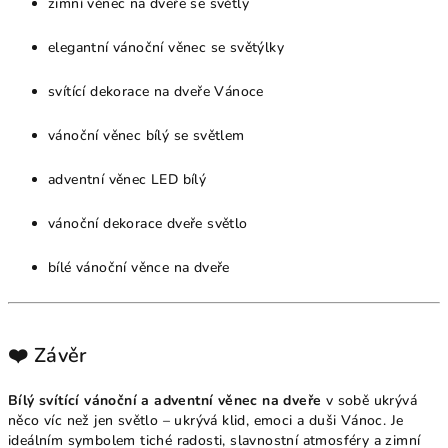
zimní věnec na dveře se světly
elegantní vánoční věnec se světýlky
svítící dekorace na dveře Vánoce
vánoční věnec bílý se světlem
adventní věnec LED bílý
vánoční dekorace dveře světlo
bílé vánoční věnce na dveře
❤️ Závěr
Bílý svítící vánoční a adventní věnec na dveře
v sobě ukrývá
něco víc než jen světlo – ukrývá klid, emoci a duši Vánoc. Je
ideálním symbolem tiché radosti, slavnostní atmosféry a zimní