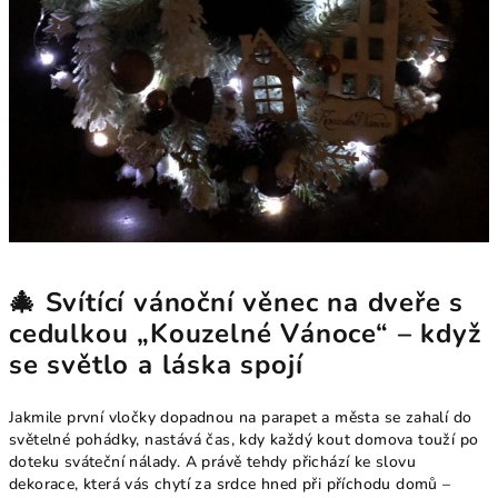
🎄 Svítící vánoční věnec na dveře s
cedulkou „Kouzelné Vánoce“ – když
se světlo a láska spojí
Jakmile první vločky dopadnou na parapet a města se zahalí do
světelné pohádky, nastává čas, kdy každý kout domova touží po
doteku sváteční nálady. A právě tehdy přichází ke slovu
dekorace, která vás chytí za srdce hned při příchodu domů –