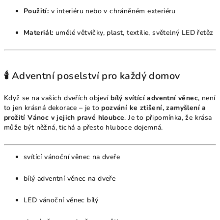
Použití:
v interiéru nebo v chráněném exteriéru
Materiál:
umělé větvičky, plast, textilie, světelný LED řetěz
🕯️ Adventní poselství pro každý domov
Když se na vašich dveřích objeví
bílý svítící adventní věnec
, není
to jen krásná dekorace – je to
pozvání ke ztišení, zamyšlení a
prožití Vánoc v jejich pravé hloubce
. Je to připomínka, že krása
může být něžná, tichá a přesto hluboce dojemná.
svítící vánoční věnec na dveře
bílý adventní věnec na dveře
LED vánoční věnec bílý