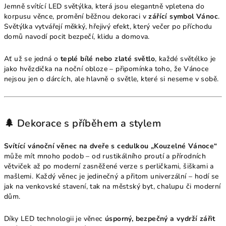
Jemně svítící LED světýlka, která jsou elegantně vpletena do
korpusu věnce, promění běžnou dekoraci v
zářící symbol Vánoc
.
Světýlka vytvářejí měkký, hřejivý efekt, který večer po příchodu
domů navodí pocit bezpečí, klidu a domova.
Ať už se jedná o
teplé bílé nebo zlaté světlo
, každé světélko je
jako hvězdička na noční obloze – připomínka toho, že Vánoce
nejsou jen o dárcích, ale hlavně o světle, které si neseme v sobě.
🌲 Dekorace s příběhem a stylem
Svítící vánoční věnec na dveře s cedulkou „Kouzelné Vánoce“
může mít mnoho podob – od rustikálního proutí a přírodních
větviček až po moderní zasněžené verze s perličkami, šiškami a
mašlemi. Každý věnec je jedinečný a přitom univerzální – hodí se
jak na venkovské stavení, tak na městský byt, chalupu či moderní
dům.
Díky LED technologii je věnec
úsporný, bezpečný a vydrží zářit