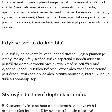
Bílá v adventní tradici představuje čistotu, nevinnost a příchod
světla. Není zatížena okázalostí ani temnotou – je prostá,
upřímná a neokázale krásná. Adventní věnec laděný do bílé barvy
vypráví o očekávání, které není křiklavé, ale hluboce prožité. Je
jako ticho v srdci, které se těší, naslouchá a připravuje místo pro
zázrak.
Když se světlo dotkne bílé
Bílé svíčky na adventním věnci nehoří divoce – jejich plamen je
jemný, měkký, vřelý. Každá svíčka zapálená v neděli adventní
přináší do domova trochu více světla, které se odráží v bílé
výzdobě věnce – v bílých květech, větvičkách zasněžené zeleně,
perličkách, stužkách a vločkách. Vzniká harmonie, která uklidňuje
duši a zpomaluje tep.
Stylový i duchovní doplněk interiéru
Bílý adventní věnec se hodí do moderních, venkovských i
romantických interiérů. Díky své neutrální, ale působivé