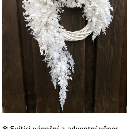
❄️ Svítící vánoční a adventní věnec