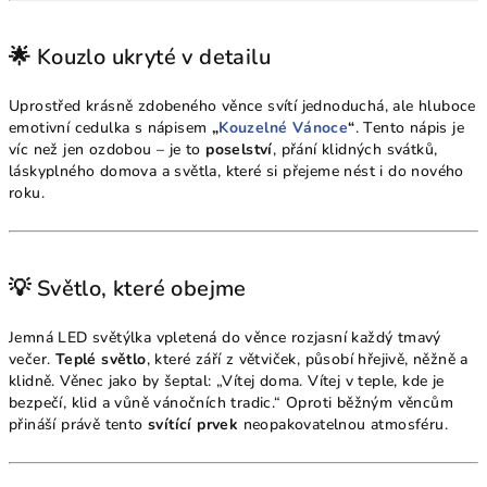
🌟 Kouzlo ukryté v detailu
Uprostřed krásně zdobeného věnce svítí jednoduchá, ale hluboce
emotivní cedulka s nápisem
„
Kouzelné Vánoce
“
. Tento nápis je
víc než jen ozdobou – je to
poselství
, přání klidných svátků,
láskyplného domova a světla, které si přejeme nést i do nového
roku.
💡 Světlo, které obejme
Jemná LED světýlka vpletená do věnce rozjasní každý tmavý
večer.
Teplé světlo
, které září z větviček, působí hřejivě, něžně a
klidně. Věnec jako by šeptal: „Vítej doma. Vítej v teple, kde je
bezpečí, klid a vůně vánočních tradic.“ Oproti běžným věncům
přináší právě tento
svítící prvek
neopakovatelnou atmosféru.