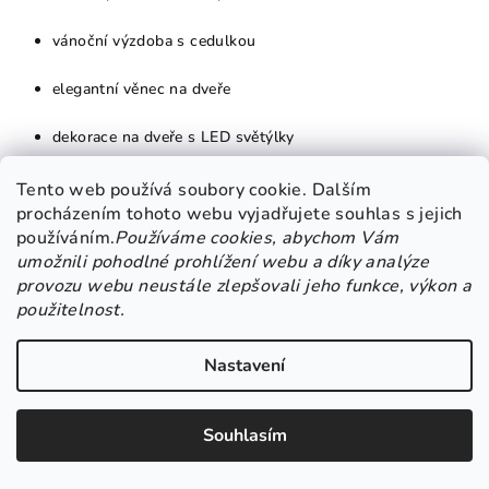
vánoční výzdoba s cedulkou
elegantní věnec na dveře
dekorace na dveře s LED světýlky
vánoční věnec s cedulkou
Tento web používá soubory cookie. Dalším
procházením tohoto webu vyjadřujete souhlas s jejich
venkovní vánoční věnec se světlem
používáním.
Používáme cookies, abychom Vám
umožnili pohodlné prohlížení webu a díky analýze
ručně vyráběný vánoční věnec
provozu webu neustále zlepšovali jeho funkce, výkon a
použitelnost.
Nastavení
💬 Závěr
Svítící vánoční věnec
s cedulkou „Kouzelné Vánoce“
není jen
Souhlasím
dekorací – je to srdeční pozdrav, který visí na vašich dveřích. Je
to pozvání k vánočnímu zastavení, k teplému objetí domova, ke