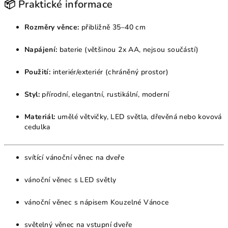
📦 Praktické informace
Rozměry věnce:
přibližně 35–40 cm
Napájení:
baterie (většinou 2x AA, nejsou součástí)
Použití:
interiér/exteriér (chráněný prostor)
Styl:
přírodní, elegantní, rustikální, moderní
Materiál:
umělé větvičky, LED světla, dřevěná nebo kovová
cedulka
svítící vánoční věnec na dveře
vánoční věnec s LED světly
vánoční věnec s nápisem Kouzelné Vánoce
světelný věnec na vstupní dveře