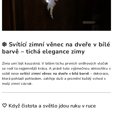
❄️ Svítící zimní věnec na dveře v bílé
barvě – tichá elegance zimy
Zima umí být kouzelná. V bílém tichu prvních sněhových vloček
se rodí ta nejjemnější krása. A právě tuto výjimečnou atmosféru v
sobě nese
svítící zimní věnec na dveře v bílé barvě
– dekorace,
která pohladí pohledem, zahřeje duši a promění každý vchod v
malý zimní zázrak.
🤍 Když čistota a světlo jdou ruku v ruce