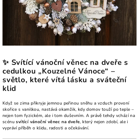
✨ Svítící vánoční věnec na dveře s
cedulkou „Kouzelné Vánoce“ –
světlo, které vítá lásku a sváteční
klid
Když se zima přikryje jemnou peřinou sněhu a vzduch provoní
skořice s vanilkou, nastává okamžik, kdy domov touží po teple –
nejen tom fyzickém, ale i tom duševním. A právě tehdy vchází na
scénu
svítící vánoční věnec na dveře
, který nejen zdobí, ale i
vypráví příběh o klidu, radosti a očekávání.