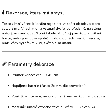
🕯️ Dekorace, která má smysl
Tento zimní věnec je ideální nejen pro vánoční období, ale pro
celou zimu. Vhodný je na vstupní dveře, do předsíně, na stěnu
nebo jako součást sváteční tabule. Ať už jej použijete k uvítání
hostů, nebo jako tichý společník do dlouhých zimních večerů,
bude vždy vyzařovat
klid, světlo a harmonii
.
📏 Parametry dekorace
Průměr věnce:
cca 30–40 cm
Napájení:
baterie (často 2x AA, dle provedení)
Použití:
v interiéru, nebo v chráněném venkovním prostoru
Materiál:
umělé větvičky, textilní květy, LED světýlka,