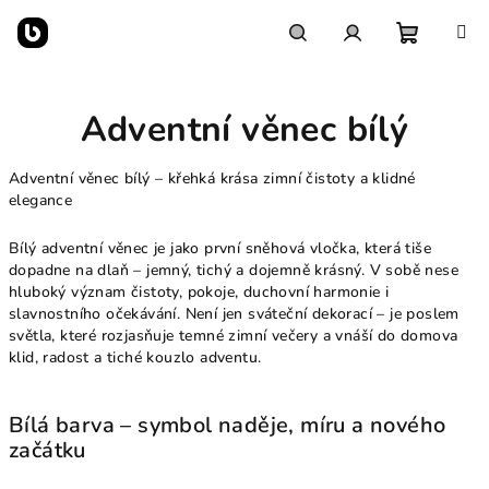
Přejít
na
obsah
Nákupn
Hledat
Přihlášení
Adventní věnec bílý
košík
Adventní věnec bílý – křehká krása zimní čistoty a klidné
elegance
Bílý adventní věnec je jako první sněhová vločka, která tiše
dopadne na dlaň – jemný, tichý a dojemně krásný. V sobě nese
hluboký význam čistoty, pokoje, duchovní harmonie i
slavnostního očekávání. Není jen sváteční dekorací – je poslem
světla, které rozjasňuje temné zimní večery a vnáší do domova
klid, radost a tiché kouzlo adventu.
Bílá barva – symbol naděje, míru a nového
začátku