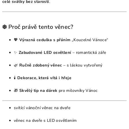
celé svátky bez starostí
.
❄️ Proč právě tento věnec?
💖
Výrazná cedulka s přáním
„Kouzelné Vánoce“
✨
Zabudované LED osvětlení
– romantická záře
🌿
Ručně zdobený věnec
– s láskou vytvořený
🕯
Dekorace, která vítá i hřeje
🎁
Skvělý tip na dárek
pro milovníky Vánoc
svítící vánoční věnec na dveře
věnec na dveře s LED osvětlením