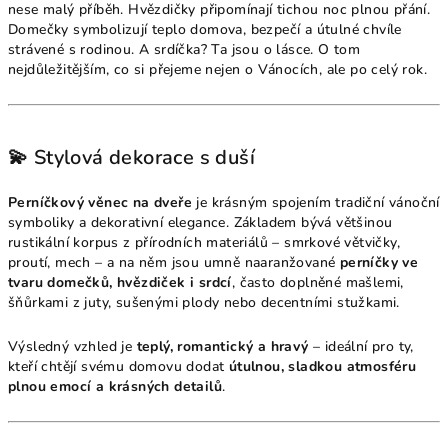
nese malý příběh. Hvězdičky připomínají tichou noc plnou přání.
Domečky symbolizují teplo domova, bezpečí a útulné chvíle
strávené s rodinou. A srdíčka? Ta jsou o lásce. O tom
nejdůležitějším, co si přejeme nejen o Vánocích, ale po celý rok.
💫 Stylová dekorace s duší
Perníčkový věnec na dveře
je krásným spojením tradiční vánoční
symboliky a dekorativní elegance. Základem bývá většinou
rustikální korpus z přírodních materiálů – smrkové větvičky,
proutí, mech – a na něm jsou umně naaranžované
perníčky ve
tvaru domečků, hvězdiček i srdcí
, často doplněné mašlemi,
šňůrkami z juty, sušenými plody nebo decentními stužkami.
Výsledný vzhled je
teplý, romantický a hravý
– ideální pro ty,
kteří chtějí svému domovu dodat
útulnou, sladkou atmosféru
plnou emocí a krásných detailů
.