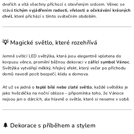
dveřích a vítá všechny příchozí s otevřeným srdcem. Věnec se
stává
tichým vyjádřením radosti, vřelosti a očekávání krásných
chvil
, které přichází s tímto svátečním obdobím.
💡 Magické světlo, které rozehřívá
Jemně svítící LED světýlka, která jsou elegantně vpletena do
korpusu věnce, promění běžnou dekoraci v
zářící symbol Vánoc
.
Světýlka vytvářejí měkký, hřejivý efekt, který večer po příchodu
domů navodí pocit bezpečí, klidu a domova.
Ať už se jedná o
teplé bílé nebo zlaté světlo
, každé světélko je
jako hvězdička na noční obloze – připomínka toho, že Vánoce
nejsou jen o dárcích, ale hlavně o světle, které si neseme v sobě.
🌲 Dekorace s příběhem a stylem