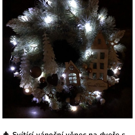
🎄 Svítící vánoční věnec na dveře s