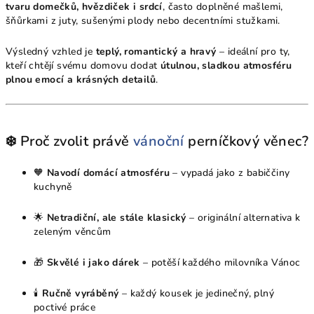
tvaru domečků, hvězdiček i srdcí
, často doplněné mašlemi,
šňůrkami z juty, sušenými plody nebo decentními stužkami.
Výsledný vzhled je
teplý, romantický a hravý
– ideální pro ty,
kteří chtějí svému domovu dodat
útulnou, sladkou atmosféru
plnou emocí a krásných detailů
.
❄️ Proč zvolit právě
vánoční
perníčkový věnec?
🧡
Navodí domácí atmosféru
– vypadá jako z babiččiny
kuchyně
🌟
Netradiční, ale stále klasický
– originální alternativa k
zeleným věncům
🎁
Skvělé i jako dárek
– potěší každého milovníka Vánoc
🕯
Ručně vyráběný
– každý kousek je jedinečný, plný
poctivé práce