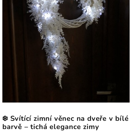
❄️ Svítící zimní věnec na dveře v bílé
barvě – tichá elegance zimy