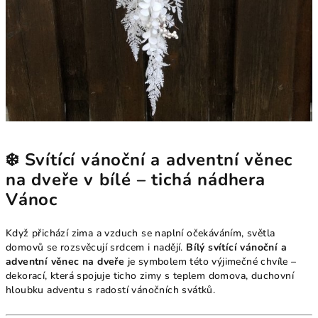
❄️ Svítící vánoční a adventní věnec
na dveře v bílé – tichá nádhera
Vánoc
Když přichází zima a vzduch se naplní očekáváním, světla
domovů se rozsvěcují srdcem i nadějí.
Bílý svítící vánoční a
adventní věnec na dveře
je symbolem této výjimečné chvíle –
dekorací, která spojuje ticho zimy s teplem domova, duchovní
hloubku adventu s radostí vánočních svátků.