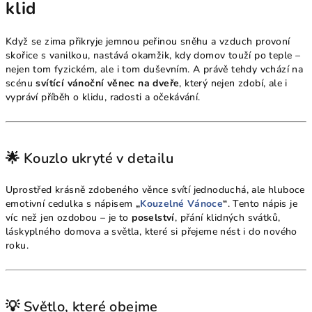
klid
Když se zima přikryje jemnou peřinou sněhu a vzduch provoní
skořice s vanilkou, nastává okamžik, kdy domov touží po teple –
nejen tom fyzickém, ale i tom duševním. A právě tehdy vchází na
scénu
svítící vánoční věnec na dveře
, který nejen zdobí, ale i
vypráví příběh o klidu, radosti a očekávání.
🌟 Kouzlo ukryté v detailu
Uprostřed krásně zdobeného věnce svítí jednoduchá, ale hluboce
emotivní cedulka s nápisem
„
Kouzelné Vánoce
“
. Tento nápis je
víc než jen ozdobou – je to
poselství
, přání klidných svátků,
láskyplného domova a světla, které si přejeme nést i do nového
roku.
💡 Světlo, které obejme