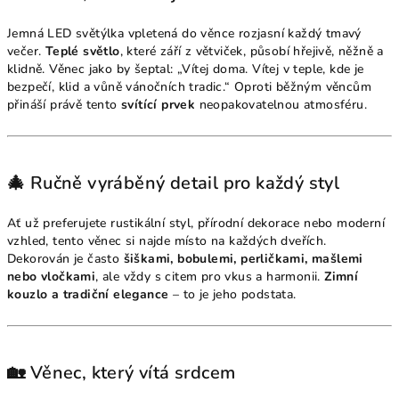
Jemná LED světýlka vpletená do věnce rozjasní každý tmavý
večer.
Teplé světlo
, které září z větviček, působí hřejivě, něžně a
klidně. Věnec jako by šeptal: „Vítej doma. Vítej v teple, kde je
bezpečí, klid a vůně vánočních tradic.“ Oproti běžným věncům
přináší právě tento
svítící prvek
neopakovatelnou atmosféru.
🎄 Ručně vyráběný detail pro každý styl
Ať už preferujete rustikální styl, přírodní dekorace nebo moderní
vzhled, tento věnec si najde místo na každých dveřích.
Dekorován je často
šiškami, bobulemi, perličkami, mašlemi
nebo vločkami
, ale vždy s citem pro vkus a harmonii.
Zimní
kouzlo a tradiční elegance
– to je jeho podstata.
🏡 Věnec, který vítá srdcem