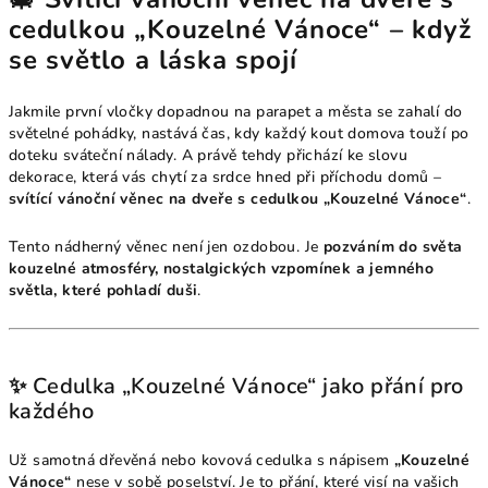
cedulkou „Kouzelné Vánoce“ – když
se světlo a láska spojí
Jakmile první vločky dopadnou na parapet a města se zahalí do
světelné pohádky, nastává čas, kdy každý kout domova touží po
doteku sváteční nálady. A právě tehdy přichází ke slovu
dekorace, která vás chytí za srdce hned při příchodu domů –
svítící vánoční věnec na dveře s cedulkou „Kouzelné Vánoce“
.
Tento nádherný věnec není jen ozdobou. Je
pozváním do světa
kouzelné atmosféry, nostalgických vzpomínek a jemného
světla, které pohladí duši
.
✨ Cedulka „Kouzelné Vánoce“ jako přání pro
každého
Už samotná dřevěná nebo kovová cedulka s nápisem
„Kouzelné
Vánoce“
nese v sobě poselství. Je to přání, které visí na vašich