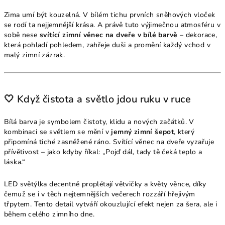
Zima umí být kouzelná. V bílém tichu prvních sněhových vloček
se rodí ta nejjemnější krása. A právě tuto výjimečnou atmosféru v
sobě nese
svítící zimní věnec na dveře v bílé barvě
– dekorace,
která pohladí pohledem, zahřeje duši a promění každý vchod v
malý zimní zázrak.
🤍 Když čistota a světlo jdou ruku v ruce
Bílá barva je symbolem čistoty, klidu a nových začátků. V
kombinaci se světlem se mění v
jemný zimní šepot
, který
připomíná tiché zasněžené ráno. Svítící věnec na dveře vyzařuje
přívětivost – jako kdyby říkal: „Pojď dál, tady tě čeká teplo a
láska.“
LED světýlka decentně proplétají větvičky a květy věnce, díky
čemuž se i v těch nejtemnějších večerech rozzáří hřejivým
třpytem. Tento detail vytváří okouzlující efekt nejen za šera, ale i
během celého zimního dne.