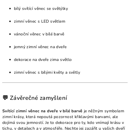
bílý svítící věnec se světýlky
zimní věnec s LED světlem
vánoční věnec v bílé barvě
jemný zimní věnec na dveře
dekorace na dveře zima světlo
zimní věnec s bílými květy a světly
💬 Závěrečné zamyšlení
Svítící zimní věnec na dveře v bílé barvě
je něžným symbolem
zimní krásy, která nepoutá pozornost křiklavými barvami, ale
dojímá svou jemností. Je to dekorace pro ty, kdo vnímají krásu v
tichu, v detailech a v atmosféře. Nechte jej zazářit u vašich dveří