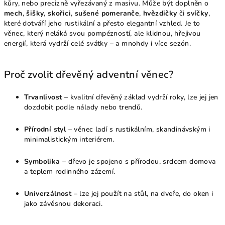
kůry, nebo precizně vyřezávaný z masivu. Může být doplněn o
mech
,
šišky
,
skořici
,
sušené pomeranče
,
hvězdičky
či
svíčky
,
které dotváří jeho rustikální a přesto elegantní vzhled. Je to
věnec, který neláká svou pompézností, ale klidnou, hřejivou
energií, která vydrží celé svátky – a mnohdy i více sezón.
Proč zvolit dřevěný adventní věnec?
Trvanlivost
– kvalitní dřevěný základ vydrží roky, lze jej jen
dozdobit podle nálady nebo trendů.
Přírodní styl
– věnec ladí s rustikálním, skandinávským i
minimalistickým interiérem.
Symbolika
– dřevo je spojeno s přírodou, srdcem domova
a teplem rodinného zázemí.
Univerzálnost
– lze jej použít na stůl, na dveře, do oken i
jako závěsnou dekoraci.