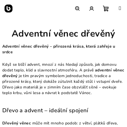
Přejít
na
obsah
Nákupn
Hledat
Přihlášení
Adventní věnec dřevěný
košík
Adventní věnec dřevěný – přirozená krása, která zahřeje u
srdce
Když se blíží advent, mnozí z nás hledají způsob, jak domovu
dodat teplo, klid a slavnostní atmosféru. A právě
adventní věnec
dřevěný
je tím pravým symbolem jednoduchosti, tradice a
přirozené krásy, který dokáže zútulnit každý stůl i vstupní dveře.
Dřevo jako materiál je v zimním čase obzvlášť silné – evokuje
teplo krbu, vůni lesa a návrat k podstatě Vánoc.
Dřevo a advent – ideální spojení
Dřevěný věnec
může mít mnoho podob: z větví, plátků dřeva,