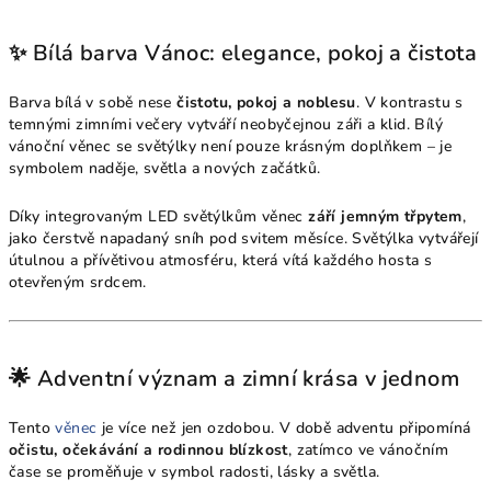
✨ Bílá barva Vánoc: elegance, pokoj a čistota
Barva bílá v sobě nese
čistotu, pokoj a noblesu
. V kontrastu s
temnými zimními večery vytváří neobyčejnou záři a klid. Bílý
vánoční věnec se světýlky není pouze krásným doplňkem – je
symbolem naděje, světla a nových začátků.
Díky integrovaným LED světýlkům věnec
září jemným třpytem
,
jako čerstvě napadaný sníh pod svitem měsíce. Světýlka vytvářejí
útulnou a přívětivou atmosféru, která vítá každého hosta s
otevřeným srdcem.
🌟 Adventní význam a zimní krása v jednom
Tento
věnec
je více než jen ozdobou. V době adventu připomíná
očistu, očekávání a rodinnou blízkost
, zatímco ve vánočním
čase se proměňuje v symbol radosti, lásky a světla.