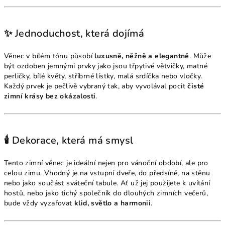
✨ Jednoduchost, která dojímá
Věnec v bílém tónu působí
luxusně, něžně a elegantně
. Může
být ozdoben jemnými prvky jako jsou třpytivé větvičky, matné
perličky, bílé květy, stříbrné lístky, malá srdíčka nebo vločky.
Každý prvek je pečlivě vybraný tak, aby vyvolával pocit
čisté
zimní krásy bez okázalosti
.
🕯️ Dekorace, která má smysl
Tento zimní věnec je ideální nejen pro vánoční období, ale pro
celou zimu. Vhodný je na vstupní dveře, do předsíně, na stěnu
nebo jako součást sváteční tabule. Ať už jej použijete k uvítání
hostů, nebo jako tichý společník do dlouhých zimních večerů,
bude vždy vyzařovat
klid, světlo a harmonii
.