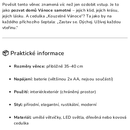
Pověsit tento věnec znamená víc než jen ozdobit vstup. Je to
jako
pozvat domů Vánoce samotné
– jejich klid, jejich krásu,
jejich lásku. A cedulka „Kouzelné Vánoce“? Ta jako by na
každého příchozího šeptala: „Zastav se. Dýchej. Užívej každou
vteřinu.“
📦 Praktické informace
Rozměry věnce:
přibližně 35–40 cm
Napájení:
baterie (většinou 2x AA, nejsou součástí)
Použití:
interiér/exteriér (chráněný prostor)
Styl:
přírodní, elegantní, rustikální, moderní
Materiál:
umělé větvičky, LED světla, dřevěná nebo kovová
cedulka