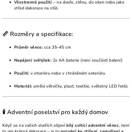
Všestranné použití
– na dveře, stěnu, do oken nebo jako
střed dekorace na stůl.
📏 Rozměry a specifikace:
Průměr věnce:
cca 35–45 cm
Napájení světýlek:
2x AA baterie (není součástí balení)
Použití:
v interiéru nebo v chráněném exteriéru
Materiál:
umělé větvičky, plast, textilie, světelný LED řetěz
🕯️ Adventní poselství pro každý domov
Když se na vašich dveřích objeví
bílý svítící adventní věnec
, není
to jen krásná dekorace – je to
pozvání ke ztišení, zamyšlení a