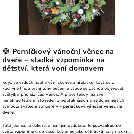
🍪 Perníčkový vánoční věnec na
dveře – sladká vzpomínka na
dětství, která voní domovem
Když se vzduch naplní vůní skořice a hřebíčku, když se z
kuchyně linou první tóny pečení a všude se začnou objevovat
světýlka, přichází čas Vánoc. A právě tehdy má své
nenahraditelné místo jeden z nejútulnějších a nejdojemnějších
symbolů sváteční atmosféry –
perníčkový vánoční věnec na
dveře
.
Tato jedinečná dekorace není jen ozdobou. Je
pozvánkou do
světa vzpomínek
, do časů, kdy jsme jako děti tiskli nosy na okna,