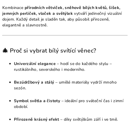
Kombinace
přírodních větviček, sněhově bílých květů, šišek,
jemných perliček, vloček a světýlek
vytváří jedinečný vizuální
dojem. Každý detail je sladěn tak, aby působil přirozeně,
elegantně a slavnostně.
🎄 Proč si vybrat bílý svítící věnec?
Univerzální elegance
– hodí se do každého stylu –
rustikálního, severského i moderního.
Bezúdržbový a stálý
– umělé materiály vydrží mnoho
sezón.
Symbol světla a čistoty
– ideální pro sváteční čas i zimní
období.
Přirozeně krásný efekt
– díky světýlkům září i ve tmě.