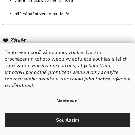
vánoční dekorace dveře světlo
bílé vánoční věnce na dveře
❤️ Závěr
Tento web používá soubory cookie. Dalším
Bílý svítící vánoční a adventní věnec na dveře
v sobě ukrývá
procházením tohoto webu vyjadřujete souhlas s jejich
něco víc než jen světlo – ukrývá klid, emoci a duši Vánoc. Je
používáním.
Používáme cookies, abychom Vám
ideálním symbolem tiché radosti, slavnostní atmosféry a zimní
umožnili pohodlné prohlížení webu a díky analýze
pohody. Nechte ho rozsvítit vaše dveře a připomeňte si, že krása
nemusí být hlučná – stačí, když září čistotou a láskou.
provozu webu neustále zlepšovali jeho funkce, výkon a
použitelnost.
Nastavení
Souhlasím