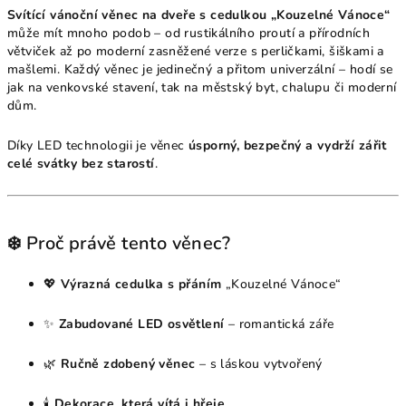
Svítící vánoční věnec na dveře s cedulkou „Kouzelné Vánoce“
může mít mnoho podob – od rustikálního proutí a přírodních
větviček až po moderní zasněžené verze s perličkami, šiškami a
mašlemi. Každý věnec je jedinečný a přitom univerzální – hodí se
jak na venkovské stavení, tak na městský byt, chalupu či moderní
dům.
Díky LED technologii je věnec
úsporný, bezpečný a vydrží zářit
celé svátky bez starostí
.
❄️ Proč právě tento věnec?
💖
Výrazná cedulka s přáním
„Kouzelné Vánoce“
✨
Zabudované LED osvětlení
– romantická záře
🌿
Ručně zdobený věnec
– s láskou vytvořený
🕯
Dekorace, která vítá i hřeje