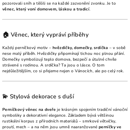
pozorovali sníh a těšili se na každé zazvonění zvonku. Je to
věnec, který voní domovem, láskou a tradicí
.
🏠 Věnec, který vypráví příběhy
Každý perníčkový motiv –
hvězdičky, domečky, srdíčka
– v sobě
nese malý příběh. Hvězdičky připomínají tichou noc plnou přání.
Domečky symbolizují teplo domova, bezpečí a útulné chvíle
strávené s rodinou. A srdíčka? Ta jsou o lásce. O tom
nejdůležitějším, co si přejeme nejen o Vánocích, ale po celý rok.
💫 Stylová dekorace s duší
Perníčkový věnec na dveře
je krásným spojením tradiční vánoční
symboliky a dekorativní elegance. Základem bývá většinou
rustikální korpus z přírodních materiálů – smrkové větvičky,
proutí, mech – a na něm jsou umně naaranžované
perníčky ve