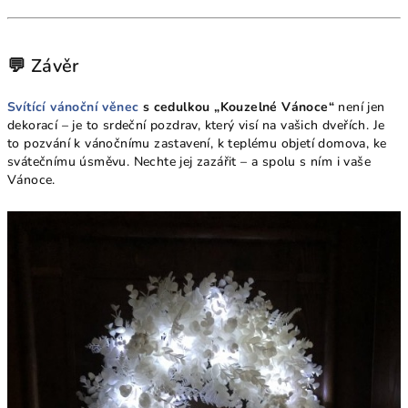
💬 Závěr
Svítící vánoční věnec
s cedulkou „Kouzelné Vánoce“
není jen
dekorací – je to srdeční pozdrav, který visí na vašich dveřích. Je
to pozvání k vánočnímu zastavení, k teplému objetí domova, ke
svátečnímu úsměvu. Nechte jej zazářit – a spolu s ním i vaše
Vánoce.