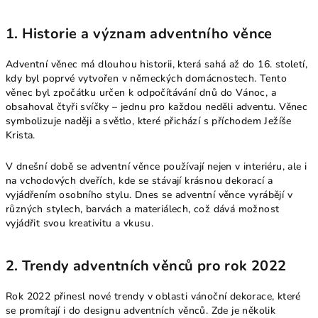
1.
Historie a význam adventního věnce
Adventní věnec má dlouhou historii, která sahá až do 16. století,
kdy byl poprvé vytvořen v německých domácnostech. Tento
věnec byl zpočátku určen k odpočítávání dnů do Vánoc, a
obsahoval čtyři svíčky – jednu pro každou neděli adventu. Věnec
symbolizuje naději a světlo, které přichází s příchodem Ježíše
Krista.
V dnešní době se adventní věnce používají nejen v interiéru, ale i
na vchodových dveřích, kde se stávají krásnou dekorací a
vyjádřením osobního stylu. Dnes se adventní věnce vyrábějí v
různých stylech, barvách a materiálech, což dává možnost
vyjádřit svou kreativitu a vkusu.
2.
Trendy adventních věnců pro rok 2022
Rok 2022 přinesl nové trendy v oblasti vánoční dekorace, které
se promítají i do designu adventních věnců. Zde je několik