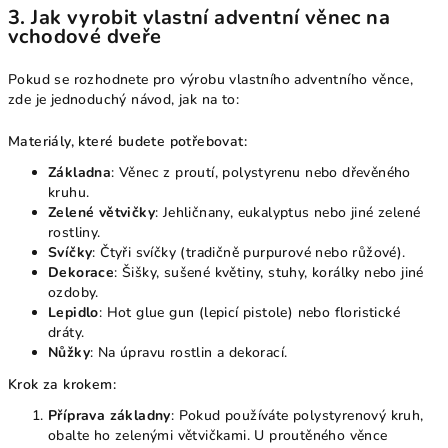
3.
Jak vyrobit vlastní adventní věnec na
vchodové dveře
Pokud se rozhodnete pro výrobu vlastního adventního věnce,
zde je jednoduchý návod, jak na to:
Materiály, které budete potřebovat:
Základna
: Věnec z proutí, polystyrenu nebo dřevěného
kruhu.
Zelené větvičky
: Jehličnany, eukalyptus nebo jiné zelené
rostliny.
Svíčky
: Čtyři svíčky (tradičně purpurové nebo růžové).
Dekorace
: Šišky, sušené květiny, stuhy, korálky nebo jiné
ozdoby.
Lepidlo
: Hot glue gun (lepicí pistole) nebo floristické
dráty.
Nůžky
: Na úpravu rostlin a dekorací.
Krok za krokem:
Příprava základny
: Pokud používáte polystyrenový kruh,
obalte ho zelenými větvičkami. U proutěného věnce