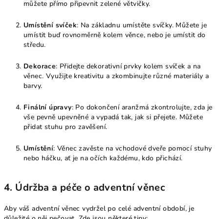
můžete přímo připevnit zelené větvičky.
Umístění svíček
: Na základnu umístěte svíčky. Můžete je
umístit buď rovnoměrně kolem věnce, nebo je umístit do
středu.
Dekorace
: Přidejte dekorativní prvky kolem svíček a na
věnec. Využijte kreativitu a zkombinujte různé materiály a
barvy.
Finální úpravy
: Po dokončení aranžmá zkontrolujte, zda je
vše pevně upevněné a vypadá tak, jak si přejete. Můžete
přidat stuhu pro zavěšení.
Umístění
: Věnec zavěste na vchodové dveře pomocí stuhy
nebo háčku, ať je na očích každému, kdo přichází.
4.
Údržba a péče o adventní věnec
Aby váš adventní věnec vydržel po celé adventní období, je
důležité o něj pečovat. Zde jsou některé tipy: