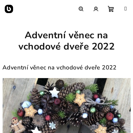
Přejít
na
obsah
Nákupn
Hledat
Přihlášení
Adventní věnec na
košík
vchodové dveře 2022
Adventní věnec na vchodové dveře 2022