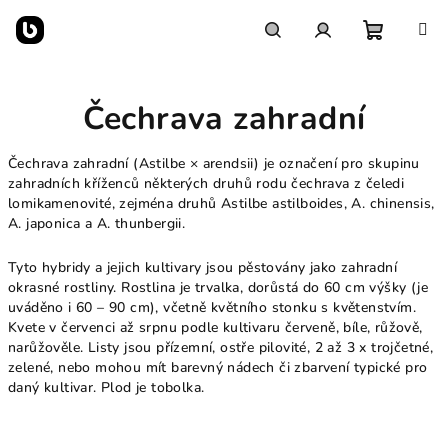
Přejít
na
obsah
Nákupn
Hledat
Přihlášení
Čechrava zahradní
košík
Čechrava zahradní (Astilbe × arendsii) je označení pro skupinu
zahradních kříženců některých druhů rodu čechrava z čeledi
lomikamenovité, zejména druhů Astilbe astilboides, A. chinensis,
A. japonica a A. thunbergii.
Tyto hybridy a jejich kultivary jsou pěstovány jako zahradní
okrasné rostliny. Rostlina je trvalka, dorůstá do 60 cm výšky (je
uváděno i 60 – 90 cm), včetně květního stonku s květenstvím.
Kvete v červenci až srpnu podle kultivaru červeně, bíle, růžově,
narůžověle. Listy jsou přízemní, ostře pilovité, 2 až 3 x trojčetné,
zelené, nebo mohou mít barevný nádech či zbarvení typické pro
daný kultivar. Plod je tobolka.