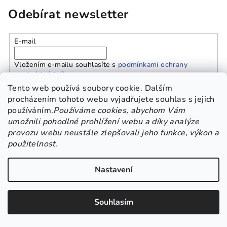
Odebírat newsletter
E-mail
Vložením e-mailu souhlasíte s
podmínkami ochrany
osobních údajů
Tento web používá soubory cookie. Dalším
procházením tohoto webu vyjadřujete souhlas s jejich
Přihlásit se
používáním.
Používáme cookies, abychom Vám
umožnili pohodlné prohlížení webu a díky analýze
Z
provozu webu neustále zlepšovali jeho funkce, výkon a
Platba a doprava
Kontakt
Obchodní podmínky
á
použitelnost.
GDPR
p
Nastavení
a
Copyright 2026
Beskisha
. Všechna práva vyhrazena.
Upravit
t
nastavení cookies
í
Souhlasím
Vytvořil Shoptet