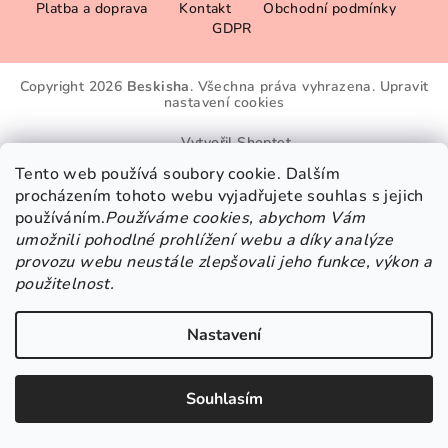
Platba a doprava
Kontakt
Obchodní podmínky
á
GDPR
p
a
Copyright 2026
Beskisha
. Všechna práva vyhrazena.
Upravit
t
nastavení cookies
í
Vytvořil Shoptet
Tento web používá soubory cookie. Dalším
procházením tohoto webu vyjadřujete souhlas s jejich
používáním.
Používáme cookies, abychom Vám
umožnili pohodlné prohlížení webu a díky analýze
provozu webu neustále zlepšovali jeho funkce, výkon a
použitelnost.
Nastavení
Souhlasím