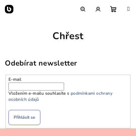
Přejít
na
obsah
Nákupn
Hledat
Přihlášení
Chřest
košík
Odebírat newsletter
E-mail
Vložením e-mailu souhlasíte s
podmínkami ochrany
osobních údajů
Přihlásit se
Z