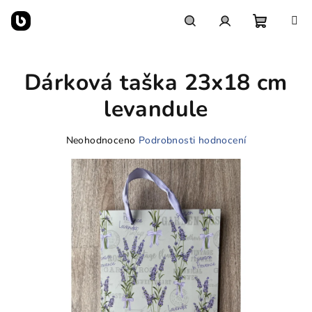
Přejít
na
obsah
Nákupn
Hledat
Přihlášení
Dárková taška 23x18 cm
košík
levandule
Průměrné
Neohodnoceno
Podrobnosti hodnocení
hodnocení
produktu
je
0,0
z
5
hvězdiček.