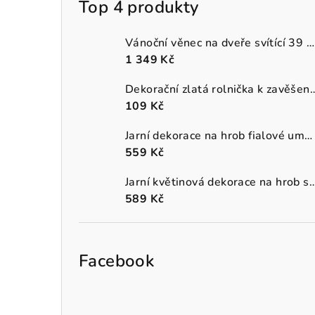
Top 4 produkty
Vánoční věnec na dveře svítící 39 cm
1 349 Kč
Dekorační zlatá rolnička k 
109 Kč
Jarní dekorace na hrob fialové umělé macešky v šedém truhlíku
559 Kč
Jarní květinová dekorace na hrob s oranžo
589 Kč
Facebook