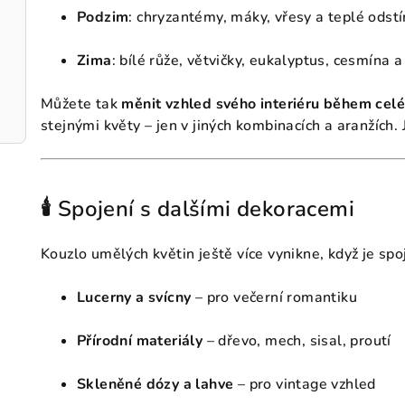
Podzim
: chryzantémy, máky, vřesy a teplé odst
Zima
: bílé růže, větvičky, eukalyptus, cesmína 
Můžete tak
měnit vzhled svého interiéru během cel
stejnými květy – jen v jiných kombinacích a aranžích.
🕯 Spojení s dalšími dekoracemi
Kouzlo umělých květin ještě více vynikne, když je sp
Lucerny a svícny
– pro večerní romantiku
Přírodní materiály
– dřevo, mech, sisal, proutí
Skleněné dózy a lahve
– pro vintage vzhled