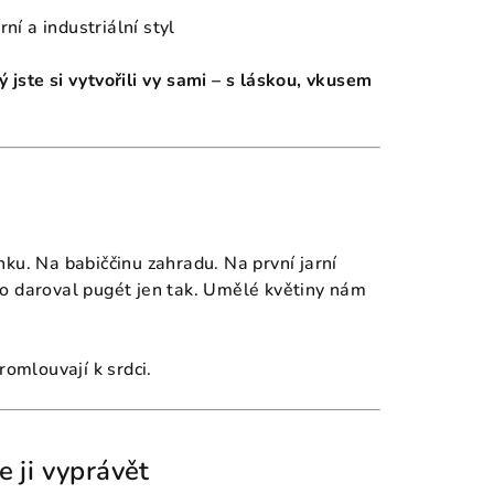
ní a industriální styl
rý jste si vytvořili vy sami – s láskou, vkusem
ku. Na babiččinu zahradu. Na první jarní
do daroval pugét jen tak. Umělé květiny nám
romlouvají k srdci.
e ji vyprávět