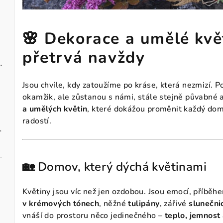
🌸 Dekorace a umělé květ
přetrvá navždy
zavěšení 10 cm
Jsou chvíle, kdy zatoužíme po kráse, která nezmizí. P
okamžik, ale zůstanou s námi, stále stejně půvabné a
a umělých květin
, které dokážou proměnit každý dom
radostí.
vými maceškami
🏡 Domov, který dýchá květinami
Květiny jsou víc než jen ozdobou. Jsou emocí, příběh
v krémových tónech
, něžné
tulipány
, zářivé
slunečni
vnáší do prostoru něco jedinečného –
teplo, jemnost