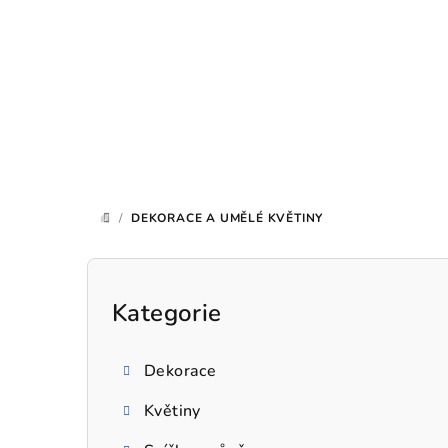
Přejít
na
obsah
/
DEKORACE A UMĚLÉ KVĚTINY
DOMŮ
P
o
Kategorie
Přeskočit
kategorie
s
Dekorace
t
Květiny
r