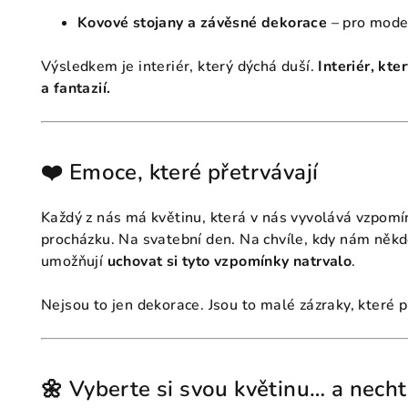
Kovové stojany a závěsné dekorace
– pro moder
Výsledkem je interiér, který dýchá duší.
Interiér, kte
a fantazií.
❤️ Emoce, které přetrvávají
Každý z nás má květinu, která v nás vyvolává vzpomín
procházku. Na svatební den. Na chvíle, kdy nám něk
umožňují
uchovat si tyto vzpomínky natrvalo
.
Nejsou to jen dekorace. Jsou to malé zázraky, které p
🌼 Vyberte si svou květinu… a necht