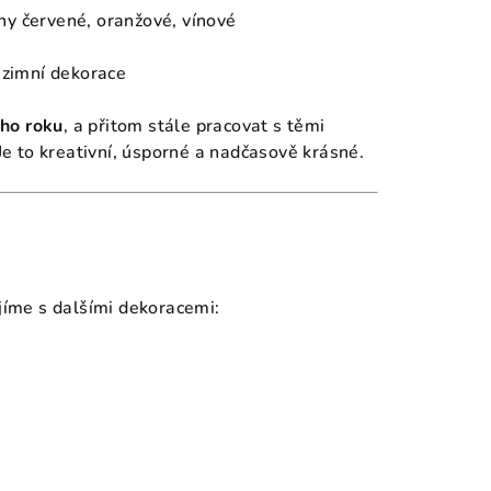
íny červené, oranžové, vínové
a zimní dekorace
ého roku
, a přitom stále pracovat s těmi
 Je to kreativní, úsporné a nadčasově krásné.
ojíme s dalšími dekoracemi: