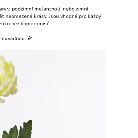
barev, podzimní melancholii nebo zimní
ět neomezené krásy. Jsou vhodné pro každý
tetiku bez kompromisů.
 neuvadnou. 🌸