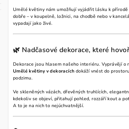
Umělé květiny nám umožňují vyjádřit lásku k přírodě 
dobře – v koupelně, ložnici, na chodbě nebo v kancelá
vypadají jako živé.
🌿 Nadčasové dekorace, které hovoř
Dekorace jsou hlasem našeho interiéru. Vyprávějí o 
Umělé květiny v dekoracích
dokáží vnést do prostoru k
podzimu.
Ve skleněných vázách, dřevěných truhlících, elegantn
kdekoliv se objeví, přitahují pohled, rozzáří kout a pot
A to je na nich to nejúchvatnější.