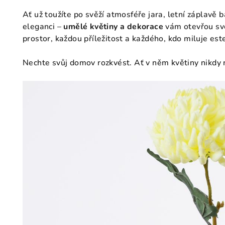
Ať už toužíte po svěží atmosféře jara, letní záplavě 
eleganci –
umělé květiny a dekorace
vám otevřou sv
prostor, každou příležitost a každého, kdo miluje es
Nechte svůj domov rozkvést. Ať v něm květiny nikdy