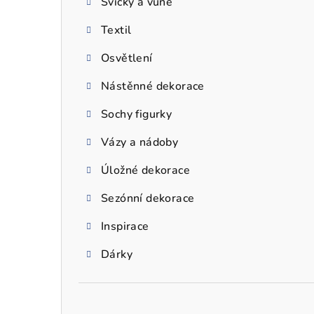
Svíčky a vůně
a
Textil
n
n
Osvětlení
í
Nástěnné dekorace
p
Sochy figurky
a
Vázy a nádoby
n
Úložné dekorace
e
Sezónní dekorace
l
Inspirace
Dárky