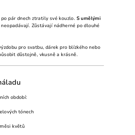
 po pár dnech ztratily své kouzlo.
S umělými
neopadávají. Zůstávají nádherné po dlouhé
výzdobu pro svatbu, dárek pro blízkého nebo
působit důstojně, vkusně a krásně.
náladu
ních období:
telových tónech
směsi květů