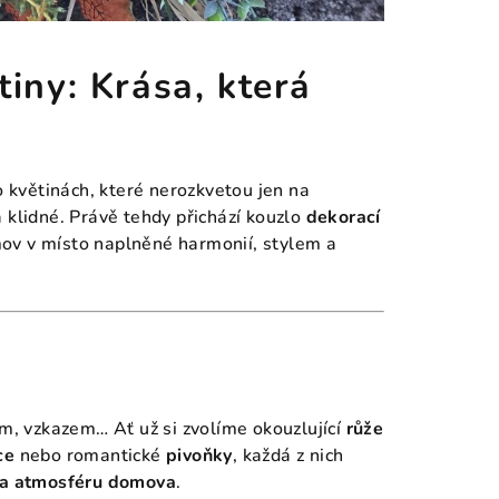
iny: Krása, která
o květinách, které nerozkvetou jen na
 klidné. Právě tehdy přichází kouzlo
dekorací
ov v místo naplněné harmonií, stylem a
em, vzkazem… Ať už si zvolíme okouzlující
růže
ce
nebo romantické
pivoňky
, každá z nich
 a atmosféru domova
.