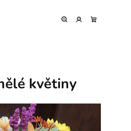
Hledat
Přihlášení
Nákupní
košík
ělé květiny