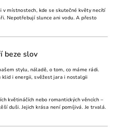
i v místnostech, kde se skutečné květy necítí
ři. Nepotřebují slunce ani vodu. A přesto
í beze slov
našem stylu, náladě, o tom, co máme rádi.
lid i energii, svěžest jara i nostalgii
ích květináčích nebo romantických věncích –
ěší duši. Jejich krása není pomíjivá. Je trvalá.