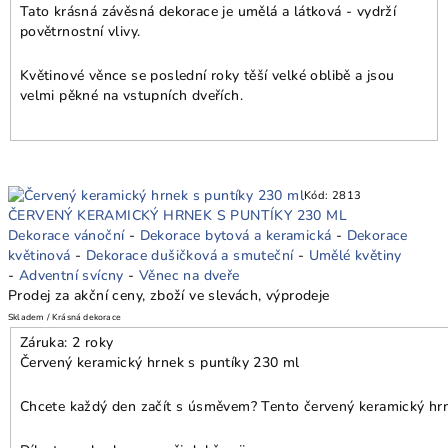
Tato krásná závěsná dekorace je umělá a látková - vydrží
povětrnostní vlivy.
Květinové věnce se poslední roky těší velké oblibě a jsou
velmi pěkné na vstupních dveřích.
Kód:
2813
ČERVENÝ KERAMICKÝ HRNEK S PUNTÍKY 230 ML
Dekorace vánoční
-
Dekorace bytová a keramická
-
Dekorace
květinová
-
Dekorace dušičková a smuteční
-
Umělé květiny
-
Adventní svícny
-
Věnec na dveře
Prodej za akční ceny, zboží ve slevách, výprodeje
Skladem / Krásná dekorace
Záruka: 2 roky
Červený keramický hrnek s puntíky 230 ml
Chcete každý den začít s úsměvem? Tento červený keramický hrne