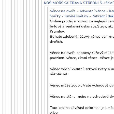
KOŠ MOŘSKÁ TRÁVA STREDNÍ Š.15XV
Věnce na dveře
-
Adventní věnce
-
Ke
Svíčky
-
Umělé květiny
-
Zahradní dek
Online prodej a rozvoz za nejlepší ce
bytové a venkovní dekorace.
Slevy, ak
Krumlov.
Bohatě zdobený růžový věnec vynikne 
dveřích.
Věnec na dveře zdobený růžový můžete 
podzimní věnec, zimní věnec. Věnec je
Věnec zdobí kvalitní látkové květy a 
několik let.
Věnec může zdobit Vaše vchodové dveře
Věnec na stěnu nebo na vchodové dv
Tato krásná závěsná dekorace je umělá
vlivy.