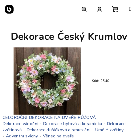
Přejít
na
obsah
Nákupn
Hledat
Přihlášení
Dekorace Český Krumlov
košík
Kód:
2540
CELOROČNÍ DEKORACE NA DVEŘE RŮŽOVÁ
Dekorace vánoční
-
Dekorace bytová a keramická
-
Dekorace
květinová
-
Dekorace dušičková a smuteční
-
Umělé květiny
-
Adventní svícny
-
Věnec na dveře