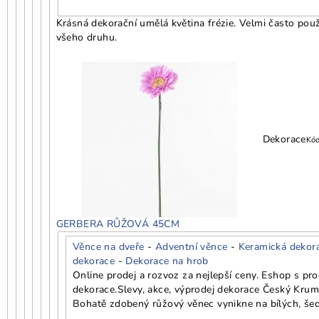
Krásná dekorační umělá květina frézie. Velmi často použ
všeho druhu.
Dekorace
Kó
GERBERA RŮŽOVÁ 45CM
Věnce na dveře
-
Adventní věnce
-
Keramická dekor
dekorace
-
Dekorace na hrob
Online prodej a rozvoz za nejlepší ceny. Eshop s p
dekorace.
Slevy, akce, výprodej dekorace Český Krum
Bohatě zdobený růžový věnec vynikne na bílých, šed