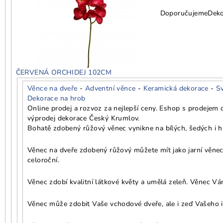
Doporučujeme
Deko
ČERVENÁ ORCHIDEJ 102CM
Věnce na dveře
-
Adventní věnce
-
Keramická dekorace
-
S
Dekorace na hrob
Online prodej a rozvoz za nejlepší ceny. Eshop s prodejem
výprodej dekorace Český Krumlov.
Bohatě zdobený růžový věnec vynikne na bílých, šedých i h
Věnec na dveře zdobený růžový můžete mít jako jarní věnec,
celoroční.
Věnec zdobí kvalitní látkové květy a umělá zeleň. Věnec Vám
Věnec může zdobit Vaše vchodové dveře, ale i zeď Vašeho i