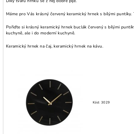
Díky tvaru hrnku se z něj dobře pije.
Máme pro Vás krásný červený keramický hrnek s bílými puntíky. Te
Pořiďte si krásný keramický hrnek buclák červený s bílými puntí
kuchyně, ale i do moderní kuchyně.
Keramický hrnek na čaj, keramický hrnek na kávu.
Kód:
3029