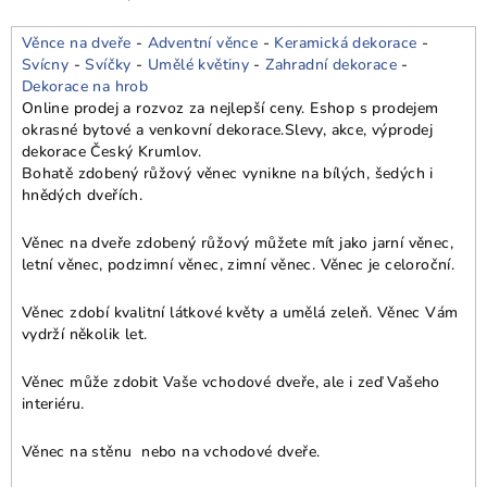
Věnce na dveře
-
Adventní věnce
-
Keramická dekorace
-
Svícny
-
Svíčky
-
Umělé květiny
-
Zahradní dekorace
-
Dekorace na hrob
Online prodej a rozvoz za nejlepší ceny. Eshop s prodejem
okrasné bytové a venkovní dekorace.
Slevy, akce, výprodej
dekorace Český Krumlov.
Bohatě zdobený růžový věnec vynikne na bílých, šedých i
hnědých dveřích.
Věnec na dveře zdobený růžový můžete mít jako jarní věnec,
letní věnec, podzimní věnec, zimní věnec. Věnec je celoroční.
Věnec zdobí kvalitní látkové květy a umělá zeleň. Věnec Vám
vydrží několik let.
Věnec může zdobit Vaše vchodové dveře, ale i zeď Vašeho
interiéru.
Věnec na stěnu nebo na vchodové dveře.