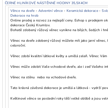
ČERNÉ HLINÍKOVÉ NÁSTĚNNÉ HODINY 35,5X4CM
Věnce na dveře
-
Adventní věnce
-
Keramická dekorace
-
Sví
Dekorace na hrob
Online prodej a rozvoz za nejlepší ceny. Eshop s prodejem o
dekorace Český Krumlov.
Bohatě zdobený růžový věnec vynikne na bílých, šedých i hn
Věnec na dveře zdobený růžový můžete mít jako jarní věnec, l
celoroční.
Věnec zdobí kvalitní látkové květy a umělá zeleň. Věnec Vám v
Věnec může zdobit Vaše vchodové dveře, ale i zeď Vašeho int
Věnec na stěnu nebo na vchodové dveře.
Tato krásná závěsná dekorace je umělá a látková - vydrží pově
Květinové věnce se poslední roky těší velké oblibě a jsou vel