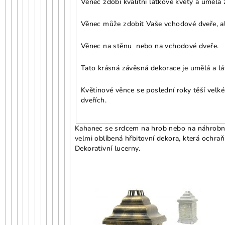
Věnec zdobí kvalitní látkové květy a umělá 
Věnec může zdobit Vaše vchodové dveře, ale
Věnec na stěnu nebo na vchodové dveře.
Tato krásná závěsná dekorace je umělá a lát
Květinové věnce se poslední roky těší velké
dveřích.
Kahanec se srdcem na hrob nebo na náhrobn
velmi oblíbená hřbitovní dekora, která ochraň
Dekorativní lucerny.