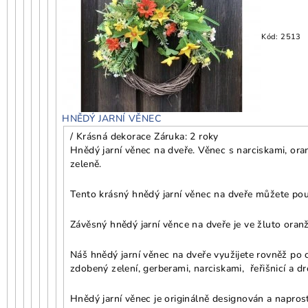
Kód:
2513
HNĚDÝ JARNÍ VĚNEC
/ Krásná dekorace
Záruka: 2 roky
Hnědý jarní věnec na dveře. Věnec s narciskami, ora
zeleně.
Tento krásný hnědý jarní věnec na dveře můžete použ
Závěsný hnědý jarní věnce na dveře je ve žluto oranž
Náš hnědý jarní věnec na dveře využijete rovněž po c
zdobený zelení, gerberami, narciskami, řeřišnicí a d
Hnědý jarní věnec je originálně designován a naprost