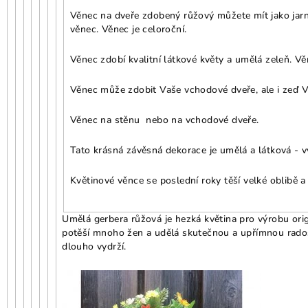
Věnec na dveře zdobený růžový můžete mít jako jarní
věnec. Věnec je celoroční.
Věnec zdobí kvalitní látkové květy a umělá zeleň. Vě
Věnec může zdobit Vaše vchodové dveře, ale i zeď Va
Věnec na stěnu nebo na vchodové dveře.
Tato krásná závěsná dekorace je umělá a látková - vy
Květinové věnce se poslední roky těší velké oblibě a
Umělá gerbera růžová je hezká květina pro výrobu ori
potěší mnoho žen a udělá skutečnou a upřímnou rados
dlouho vydrží.