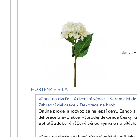
Kód:
267
HORTENZIE BÍLÁ
Věnce na dveře
-
Adventní věnce
-
Keramická de
Zahradní dekorace
-
Dekorace na hrob
Online prodej a rozvoz za nejlepší ceny. Eshop 
dekorace.
Slevy, akce, výprodej dekorace Český K
Bohatě zdobený růžový věnec vynikne na bílých,
Věnec na dveře zdobený růžový můžete mít jako j