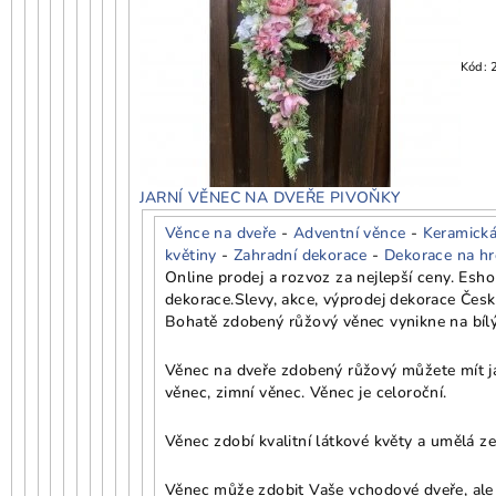
Kód:
JARNÍ VĚNEC NA DVEŘE PIVOŇKY
Věnce na dveře
-
Adventní věnce
-
Keramická
květiny
-
Zahradní dekorace
-
Dekorace na h
Online prodej a rozvoz za nejlepší ceny. Esh
dekorace.
Slevy, akce, výprodej dekorace Čes
Bohatě zdobený růžový věnec vynikne na bílý
Věnec na dveře zdobený růžový můžete mít jak
věnec, zimní věnec. Věnec je celoroční.
Věnec zdobí kvalitní látkové květy a umělá ze
Věnec může zdobit Vaše vchodové dveře, ale i