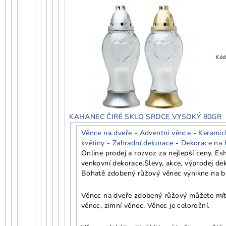
Kód
KAHANEC ČIRÉ SKLO SRDCE VYSOKÝ 80GR
Věnce na dveře
-
Adventní věnce
-
Keramic
květiny
-
Zahradní dekorace
-
Dekorace na 
Online prodej a rozvoz za nejlepší ceny. E
venkovní dekorace.
Slevy, akce, výprodej d
Bohatě zdobený růžový věnec vynikne na bí
Věnec na dveře zdobený růžový můžete mít j
věnec, zimní věnec. Věnec je celoroční.