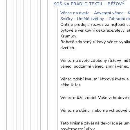
KOŠ NA PRÁDLO TEXTIL - BÉŽOVÝ
Věnce na dveře
-
Adventní věnce
-
K
Svíčky
-
Umělé květiny
-
Zahradní d
Online prodej a rozvoz za nejlepší 
bytové a venkovní dekorace.
Slevy, a
Krumlov.
Bohatě zdobený růžový věnec vynikn
dveřích.
Věnec na dveře zdobený růžový můžet
věnec, podzimní věnec, zimní věnec. 
Věnec zdobí kvalitní látkové květy 
několik let.
Věnec může zdobit Vaše vchodové dve
Věnec na stěnu nebo na vchodové d
Tato krásná závěsná dekorace je umě
povětrnostní vlivy.