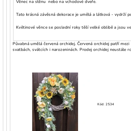
Věnec na stěnu nebo na vchodové dveře.
Tato krásná závěsná dekorace je umělá a látková - vydrží po
Květinové věnce se poslední roky těší velké oblibě a jsou v
Půvabná umělá červená orchidej. Červená orchidej patří mezi n
svatbách, svátcích i narozeninách. Prodej orchidej neustále r
Kód:
2534