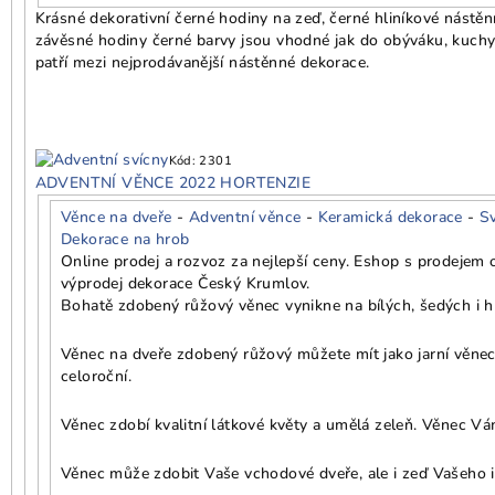
Krásné dekorativní černé hodiny na zeď, černé hliníkové nástěn
závěsné hodiny černé barvy jsou vhodné jak do obýváku, kuchyň
patří mezi nejprodávanější nástěnné dekorace.
Kód:
2301
ADVENTNÍ VĚNCE 2022 HORTENZIE
Věnce na dveře
-
Adventní věnce
-
Keramická dekorace
-
S
Dekorace na hrob
Online prodej a rozvoz za nejlepší ceny. Eshop s prodejem
výprodej dekorace Český Krumlov.
Bohatě zdobený růžový věnec vynikne na bílých, šedých i h
Věnec na dveře zdobený růžový můžete mít jako jarní věnec,
celoroční.
Věnec zdobí kvalitní látkové květy a umělá zeleň. Věnec Vám
Věnec může zdobit Vaše vchodové dveře, ale i zeď Vašeho i