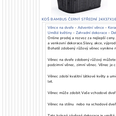
KOŠ BAMBUS ČERNÝ STŘEDNÍ 24X37X1
Věnce na dveře
-
Adventní věnce
-
Kera
Umělé květiny
-
Zahradní dekorace
-
De
Online prodej a rozvoz za nejlepší cen
a venkovní dekorace.
Slevy, akce, výpro
Bohatě zdobený růžový věnec vynikne na
Věnec na dveře zdobený růžový můžete mí
podzimní věnec, zimní věnec. Věnec je c
Věnec zdobí kvalitní látkové květy a um
let.
Věnec může zdobit Vaše vchodové dveře,
Věnec na stěnu nebo na vchodové dveř
Tato krásná závěsná dekorace je umělá a