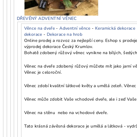
DŘEVĚNÝ ADVENTNÍ VĚNEC
Věnce na dveře
-
Adventní věnce
-
Keramická dekorace
dekorace
-
Dekorace na hrob
Online prodej a rozvoz za nejlepší ceny. Eshop s prode
výprodej dekorace Český Krumlov.
Bohatě zdobený růžový věnec vynikne na bílých, šedých
Věnec na dveře zdobený růžový můžete mít jako jarní vě
Věnec je celoroční.
Věnec zdobí kvalitní látkové květy a umělá zeleň. Věnec
Věnec může zdobit Vaše vchodové dveře, ale i zeď Vašeh
Věnec na stěnu nebo na vchodové dveře.
Tato krásná závěsná dekorace je umělá a látková - vydrží