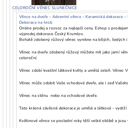
CELOROČNÍ VĚNEC SLUNEČNICE
Věnce na dveře
-
Adventní věnce
-
Keramická dekorace
-
Dekorace na hrob
Online prodej a rozvoz za nejlepší ceny. Eshop s prodeje
výprodej dekorace Český Krumlov.
Bohatě zdobený růžový věnec vynikne na bílých, šedých i
Věnec na dveře zdobený růžový můžete mít jako jarní věne
celoroční.
Věnec zdobí kvalitní látkové květy a umělá zeleň. Věnec V
Věnec může zdobit Vaše vchodové dveře, ale i zeď Vašeho 
Věnec na stěnu nebo na vchodové dveře.
Tato krásná závěsná dekorace je umělá a látková - vydrží 
Květinové věnce se poslední roky těší velké oblibě a jsou