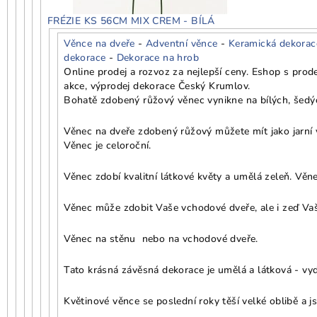
FRÉZIE KS 56CM MIX CREM - BÍLÁ
Věnce na dveře
-
Adventní věnce
-
Keramická dekorac
dekorace
-
Dekorace na hrob
Online prodej a rozvoz za nejlepší ceny. Eshop s pro
akce, výprodej dekorace Český Krumlov.
Bohatě zdobený růžový věnec vynikne na bílých, šedýc
Věnec na dveře zdobený růžový můžete mít jako jarní v
Věnec je celoroční.
Věnec zdobí kvalitní látkové květy a umělá zeleň. Věne
Věnec může zdobit Vaše vchodové dveře, ale i zeď Vaš
Věnec na stěnu nebo na vchodové dveře.
Tato krásná závěsná dekorace je umělá a látková - vydr
Květinové věnce se poslední roky těší velké oblibě a j