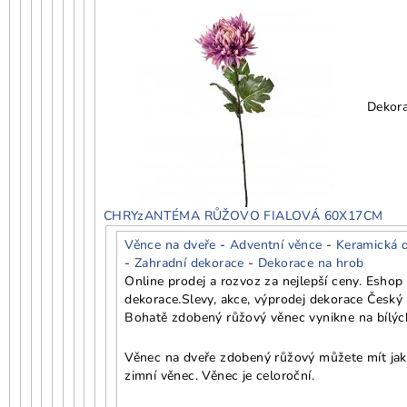
Dekor
CHRYzANTÉMA RŮŽOVO FIALOVÁ 60X17CM
Věnce na dveře
-
Adventní věnce
-
Keramická 
-
Zahradní dekorace
-
Dekorace na hrob
Online prodej a rozvoz za nejlepší ceny. Esho
dekorace.
Slevy, akce, výprodej dekorace Český
Bohatě zdobený růžový věnec vynikne na bílých
Věnec na dveře zdobený růžový můžete mít jako 
zimní věnec. Věnec je celoroční.