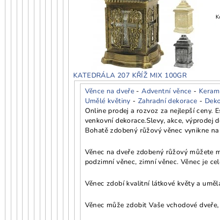
K
KATEDRÁLA 207 KŘÍŽ MIX 100GR
Věnce na dveře
-
Adventní věnce
-
Keram
Umělé květiny
-
Zahradní dekorace
-
Deko
Online prodej a rozvoz za nejlepší ceny.
venkovní dekorace.
Slevy, akce, výprodej 
Bohatě zdobený růžový věnec vynikne na b
Věnec na dveře zdobený růžový můžete mít 
podzimní věnec, zimní věnec. Věnec je cel
Věnec zdobí kvalitní látkové květy a uměl
Věnec může zdobit Vaše vchodové dveře, a