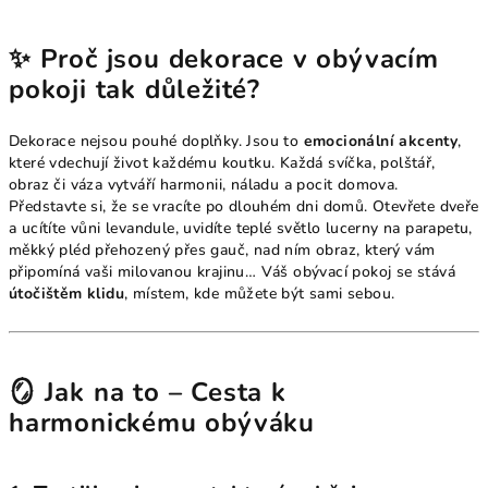
✨
Proč jsou dekorace v obývacím
pokoji tak důležité?
Dekorace nejsou pouhé doplňky. Jsou to
emocionální akcenty
,
které vdechují život každému koutku. Každá svíčka, polštář,
obraz či váza vytváří harmonii, náladu a pocit domova.
Představte si, že se vracíte po dlouhém dni domů. Otevřete dveře
a ucítíte vůni levandule, uvidíte teplé světlo lucerny na parapetu,
měkký pléd přehozený přes gauč, nad ním obraz, který vám
připomíná vaši milovanou krajinu… Váš obývací pokoj se stává
útočištěm klidu
, místem, kde můžete být sami sebou.
🪞
Jak na to – Cesta k
harmonickému obýváku