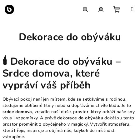
Přejít
na
obsah
Nákupn
Hledat
Přihlášení
Dekorace do obýváku
košík
🕯️
Dekorace do obýváku –
Srdce domova, které
vypráví váš příběh
Obývací pokoj není jen místem, kde se setkáváme s rodinou,
sledujeme oblíbené filmy nebo si dopřáváme chvíle klidu. Je to
srdce domova
, zrcadlo naší duše, prostor, který odráží naše sny,
vkus i vzpomínky. A právě
dekorace do obýváku
dokážou tento
prostor proměnit z obyčejného v magický. Vytvořit atmosféru,
která hřeje, inspiruje a objímá nás, kdykoli do místnosti
vstoupíme.