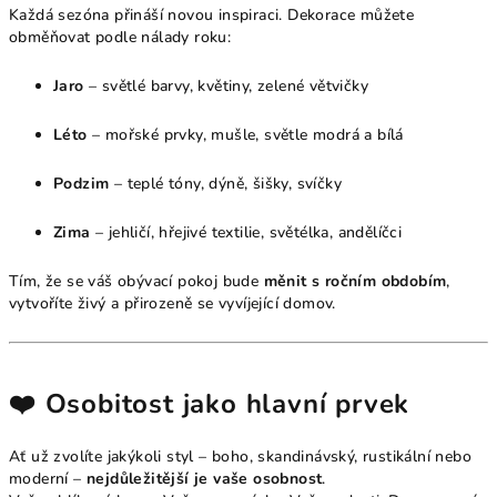
Každá sezóna přináší novou inspiraci. Dekorace můžete
obměňovat podle nálady roku:
Jaro
– světlé barvy, květiny, zelené větvičky
Léto
– mořské prvky, mušle, světle modrá a bílá
Podzim
– teplé tóny, dýně, šišky, svíčky
Zima
– jehličí, hřejivé textilie, světélka, andělíčci
Tím, že se váš obývací pokoj bude
měnit s ročním obdobím
,
vytvoříte živý a přirozeně se vyvíjející domov.
❤️
Osobitost jako hlavní prvek
Ať už zvolíte jakýkoli styl – boho, skandinávský, rustikální nebo
moderní –
nejdůležitější je vaše osobnost
.