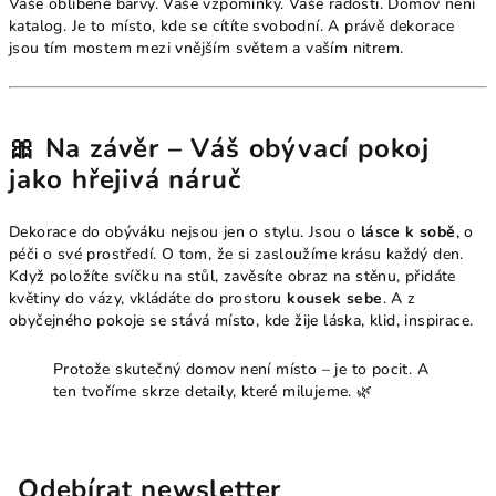
Vaše oblíbené barvy. Vaše vzpomínky. Vaše radosti. Domov není
katalog. Je to místo, kde se cítíte svobodní. A právě dekorace
jsou tím mostem mezi vnějším světem a vaším nitrem.
🎀
Na závěr – Váš obývací pokoj
jako hřejivá náruč
Dekorace do obýváku nejsou jen o stylu. Jsou o
lásce k sobě
, o
péči o své prostředí. O tom, že si zasloužíme krásu každý den.
Když položíte svíčku na stůl, zavěsíte obraz na stěnu, přidáte
květiny do vázy, vkládáte do prostoru
kousek sebe
. A z
obyčejného pokoje se stává místo, kde žije láska, klid, inspirace.
Protože skutečný domov není místo – je to pocit. A
ten tvoříme skrze detaily, které milujeme. 🌿
Odebírat newsletter