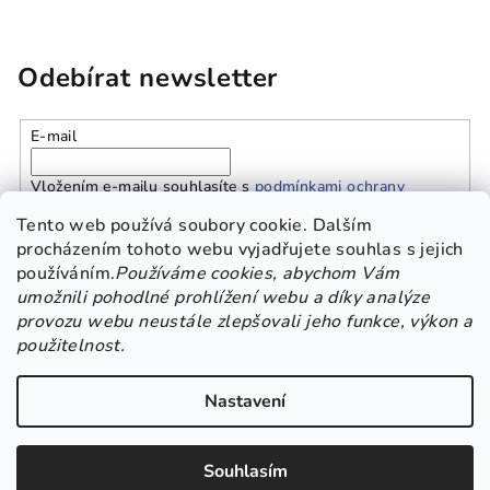
Odebírat newsletter
E-mail
Vložením e-mailu souhlasíte s
podmínkami ochrany
osobních údajů
Tento web používá soubory cookie. Dalším
procházením tohoto webu vyjadřujete souhlas s jejich
používáním.
Používáme cookies, abychom Vám
Přihlásit se
umožnili pohodlné prohlížení webu a díky analýze
provozu webu neustále zlepšovali jeho funkce, výkon a
Z
použitelnost.
Platba a doprava
Kontakt
Obchodní podmínky
á
GDPR
p
Nastavení
a
Copyright 2026
Beskisha
. Všechna práva vyhrazena.
Upravit
t
nastavení cookies
Souhlasím
í