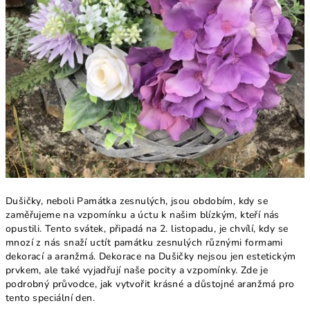
Dušičky, neboli Památka zesnulých, jsou obdobím, kdy se
zaměřujeme na vzpomínku a úctu k našim blízkým, kteří nás
opustili. Tento svátek, připadá na 2. listopadu, je chvílí, kdy se
mnozí z nás snaží uctít památku zesnulých různými formami
dekorací a aranžmá. Dekorace na Dušičky nejsou jen estetickým
prvkem, ale také vyjadřují naše pocity a vzpomínky. Zde je
podrobný průvodce, jak vytvořit krásné a důstojné aranžmá pro
tento speciální den.