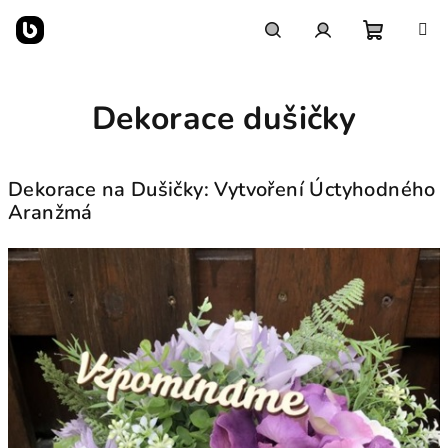
Přejít
na
obsah
Nákupn
Hledat
Přihlášení
Dekorace dušičky
košík
Dekorace na Dušičky: Vytvoření Úctyhodného
Aranžmá