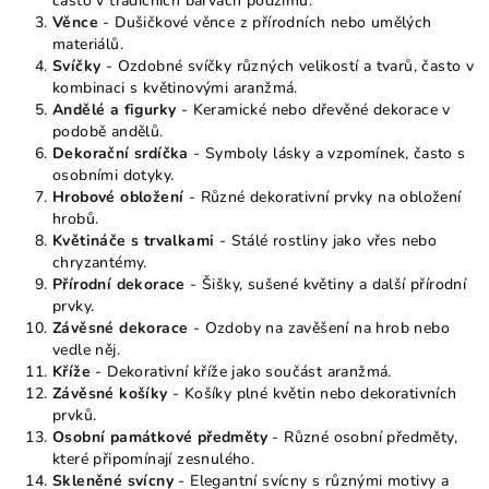
často v tradičních barvách podzimu.
Věnce
- Dušičkové věnce z přírodních nebo umělých
materiálů.
Svíčky
- Ozdobné svíčky různých velikostí a tvarů, často v
kombinaci s květinovými aranžmá.
Andělé a figurky
- Keramické nebo dřevěné dekorace v
podobě andělů.
Dekorační srdíčka
- Symboly lásky a vzpomínek, často s
osobními dotyky.
Hrobové obložení
- Různé dekorativní prvky na obložení
hrobů.
Květináče s trvalkami
- Stálé rostliny jako vřes nebo
chryzantémy.
Přírodní dekorace
- Šišky, sušené květiny a další přírodní
prvky.
Závěsné dekorace
- Ozdoby na zavěšení na hrob nebo
vedle něj.
Kříže
- Dekorativní kříže jako součást aranžmá.
Závěsné košíky
- Košíky plné květin nebo dekorativních
prvků.
Osobní památkové předměty
- Různé osobní předměty,
které připomínají zesnulého.
Skleněné svícny
- Elegantní svícny s různými motivy a