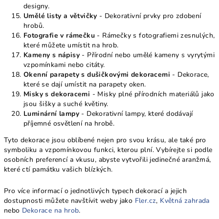
designy.
Umělé listy a větvičky
- Dekorativní prvky pro zdobení
hrobů.
Fotografie v rámečku
- Rámečky s fotografiemi zesnulých,
které můžete umístit na hrob.
Kameny s nápisy
- Přírodní nebo umělé kameny s vyrytými
vzpomínkami nebo citáty.
Okenní parapety s dušičkovými dekoracemi
- Dekorace,
které se dají umístit na parapety oken.
Misky s dekoracemi
- Misky plné přírodních materiálů jako
jsou šišky a suché květiny.
Luminární lampy
- Dekorativní lampy, které dodávají
příjemné osvětlení na hrobě.
Tyto dekorace jsou oblíbené nejen pro svou krásu, ale také pro
symboliku a vzpomínkovou funkci, kterou plní. Vybírejte si podle
osobních preferencí a vkusu, abyste vytvořili jedinečné aranžmá,
které ctí památku vašich blízkých.
Pro více informací o jednotlivých typech dekorací a jejich
dostupnosti můžete navštívit weby jako
Fler
.cz
,
Květná
zahrada
nebo
Dekorace
na
hrob
.