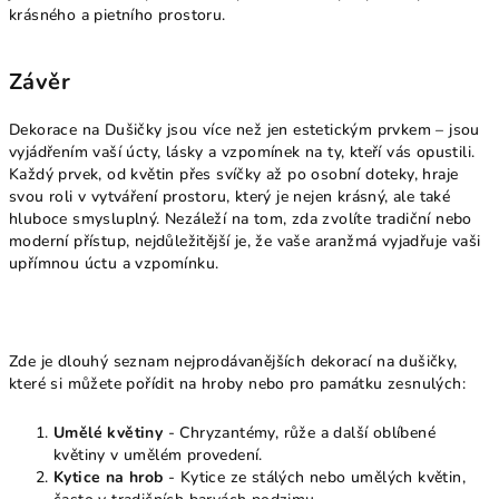
krásného a pietního prostoru.
Závěr
Dekorace na Dušičky jsou více než jen estetickým prvkem – jsou
vyjádřením vaší úcty, lásky a vzpomínek na ty, kteří vás opustili.
Každý prvek, od květin přes svíčky až po osobní doteky, hraje
svou roli v vytváření prostoru, který je nejen krásný, ale také
hluboce smysluplný. Nezáleží na tom, zda zvolíte tradiční nebo
moderní přístup, nejdůležitější je, že vaše aranžmá vyjadřuje vaši
upřímnou úctu a vzpomínku.
Zde je dlouhý seznam nejprodávanějších dekorací na dušičky,
které si můžete pořídit na hroby nebo pro památku zesnulých:
Umělé květiny
- Chryzantémy, růže a další oblíbené
květiny v umělém provedení.
Kytice na hrob
- Kytice ze stálých nebo umělých květin,