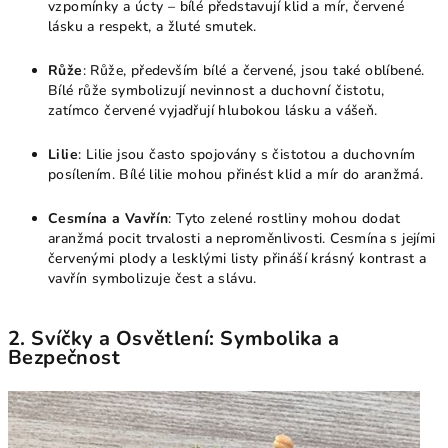
vzpomínky a úcty – bílé představují klid a mír, červené
lásku a respekt, a žluté smutek.
Růže
: Růže, především bílé a červené, jsou také oblíbené.
Bílé růže symbolizují nevinnost a duchovní čistotu,
zatímco červené vyjadřují hlubokou lásku a vášeň.
Lilie
: Lilie jsou často spojovány s čistotou a duchovním
posílením. Bílé lilie mohou přinést klid a mír do aranžmá.
Cesmína a Vavřín
: Tyto zelené rostliny mohou dodat
aranžmá pocit trvalosti a neproměnlivosti. Cesmína s jejími
červenými plody a lesklými listy přináší krásný kontrast a
vavřín symbolizuje čest a slávu.
2. Svíčky a Osvětlení: Symbolika a
Bezpečnost