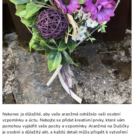
Nakonec je důležité, aby vaše aranžmá odráželo vaši osobní
vzpomínku a úctu. Nebojte se přidat kreativní prvky, které vám
pomohou vyjádřit vaše pocity a vzpomínky. Aranžmá na Dušičky
je osobní a důležitý akt, a každý detail může přispět k vytvoření