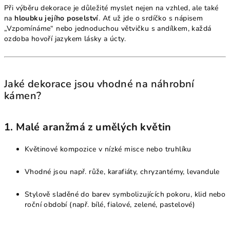
Při výběru dekorace je důležité myslet nejen na vzhled, ale také
na
hloubku jejího poselství
. Ať už jde o srdíčko s nápisem
„Vzpomínáme“ nebo jednoduchou větvičku s andílkem, každá
ozdoba hovoří jazykem lásky a úcty.
Jaké dekorace jsou vhodné na náhrobní
kámen?
1.
Malé aranžmá z umělých květin
Květinové kompozice v nízké misce nebo truhlíku
Vhodné jsou např. růže, karafiáty, chryzantémy, levandule
Stylově sladěné do barev symbolizujících pokoru, klid nebo
roční období (např. bílé, fialové, zelené, pastelové)