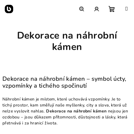
Přejít
na
obsah
Nákupn
Hledat
Přihlášení
Dekorace na náhrobní
košík
kámen
Dekorace na náhrobní kámen – symbol úcty,
vzpomínky a tichého spočinutí
Náhrobní kámen je místem, které uchovává vzpomínky. Je to
tichý prostor, kam směřují naše myšlenky, city a slova, která už
nelze vyslovit nahlas.
Dekorace na náhrobní kámen
nejsou jen
ozdobou – jsou důkazem přítomnosti, důstojnosti a lásky, která
přetrvává i za hranicí života.