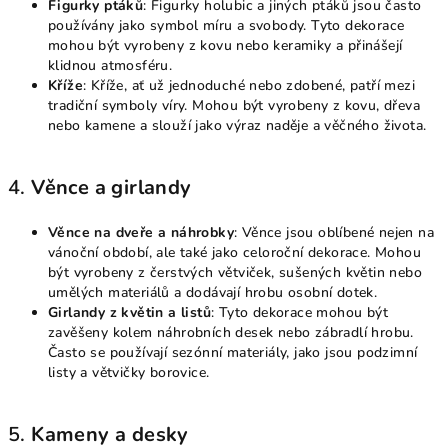
Figurky ptáků
: Figurky holubic a jiných ptáků jsou často
používány jako symbol míru a svobody. Tyto dekorace
mohou být vyrobeny z kovu nebo keramiky a přinášejí
klidnou atmosféru.
Kříže
: Kříže, ať už jednoduché nebo zdobené, patří mezi
tradiční symboly víry. Mohou být vyrobeny z kovu, dřeva
nebo kamene a slouží jako výraz naděje a věčného života.
4.
Věnce a girlandy
Věnce na dveře a náhrobky
: Věnce jsou oblíbené nejen na
vánoční období, ale také jako celoroční dekorace. Mohou
být vyrobeny z čerstvých větviček, sušených květin nebo
umělých materiálů a dodávají hrobu osobní dotek.
Girlandy z květin a listů
: Tyto dekorace mohou být
zavěšeny kolem náhrobních desek nebo zábradlí hrobu.
Často se používají sezónní materiály, jako jsou podzimní
listy a větvičky borovice.
5.
Kameny a desky