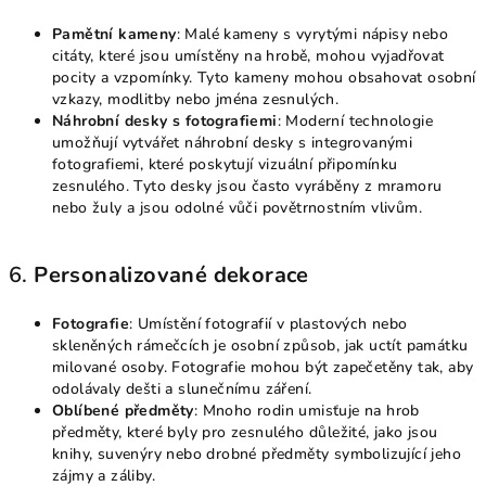
Pamětní kameny
: Malé kameny s vyrytými nápisy nebo
citáty, které jsou umístěny na hrobě, mohou vyjadřovat
pocity a vzpomínky. Tyto kameny mohou obsahovat osobní
vzkazy, modlitby nebo jména zesnulých.
Náhrobní desky s fotografiemi
: Moderní technologie
umožňují vytvářet náhrobní desky s integrovanými
fotografiemi, které poskytují vizuální připomínku
zesnulého. Tyto desky jsou často vyráběny z mramoru
nebo žuly a jsou odolné vůči povětrnostním vlivům.
6.
Personalizované dekorace
Fotografie
: Umístění fotografií v plastových nebo
skleněných rámečcích je osobní způsob, jak uctít památku
milované osoby. Fotografie mohou být zapečetěny tak, aby
odolávaly dešti a slunečnímu záření.
Oblíbené předměty
: Mnoho rodin umisťuje na hrob
předměty, které byly pro zesnulého důležité, jako jsou
knihy, suvenýry nebo drobné předměty symbolizující jeho
zájmy a záliby.