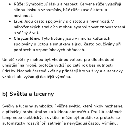
Růže
: Symbolizují lásku a respekt. Červené růže vyjadřují
silnou lásku a vzpomínky, bílé růže zase čistotu a
nevinnost.
Lilie
: Jsou často spojovány s čistotou a nevinností. V
náboženských tradicích mohou symbolizovat znovuzrození
a věčný život.
Chryzantémy
: Tyto květiny jsou v mnoha kulturách
spojovány s úctou a smutkem a jsou často používány při
pohřbech a vzpomínkových obřadech.
Umělé květiny mohou být vhodnou volbou pro dlouhodobé
umístění na hrobě, protože vydrží po celý rok bez nutnosti
údržby. Naopak čerstvé květiny přinášejí hrobu živý a autentický
vzhled, ale vyžadují častější výměnu.
b) Světla a lucerny
Svíčky a lucerny symbolizují věčné světlo, které nikdy nezhasne,
a přinášejí hrobu útulnou a klidnou atmosféru. Použití solárních
lamp nebo elektrických svítilen může být praktické, protože se
automaticky rozsvítí při setmění a nevyžadují častou výměnu.