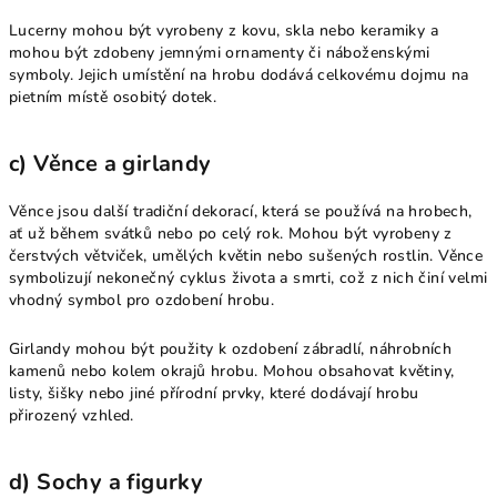
Lucerny mohou být vyrobeny z kovu, skla nebo keramiky a
mohou být zdobeny jemnými ornamenty či náboženskými
symboly. Jejich umístění na hrobu dodává celkovému dojmu na
pietním místě osobitý dotek.
c) Věnce a girlandy
Věnce jsou další tradiční dekorací, která se používá na hrobech,
ať už během svátků nebo po celý rok. Mohou být vyrobeny z
čerstvých větviček, umělých květin nebo sušených rostlin. Věnce
symbolizují nekonečný cyklus života a smrti, což z nich činí velmi
vhodný symbol pro ozdobení hrobu.
Girlandy mohou být použity k ozdobení zábradlí, náhrobních
kamenů nebo kolem okrajů hrobu. Mohou obsahovat květiny,
listy, šišky nebo jiné přírodní prvky, které dodávají hrobu
přirozený vzhled.
d) Sochy a figurky