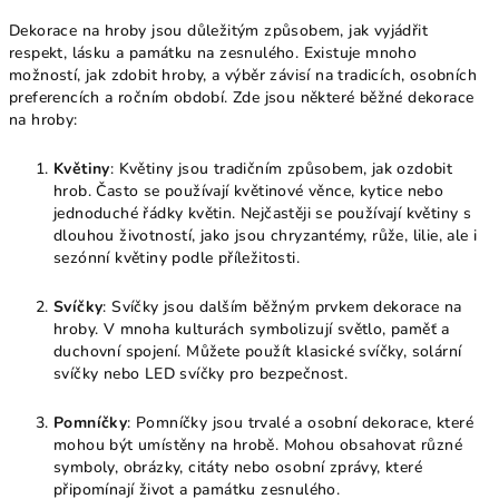
Dekorace na hroby jsou důležitým způsobem, jak vyjádřit
respekt, lásku a památku na zesnulého. Existuje mnoho
možností, jak zdobit hroby, a výběr závisí na tradicích, osobních
preferencích a ročním období. Zde jsou některé běžné dekorace
na hroby:
Květiny
: Květiny jsou tradičním způsobem, jak ozdobit
hrob. Často se používají květinové věnce, kytice nebo
jednoduché řádky květin. Nejčastěji se používají květiny s
dlouhou životností, jako jsou chryzantémy, růže, lilie, ale i
sezónní květiny podle příležitosti.
Svíčky
: Svíčky jsou dalším běžným prvkem dekorace na
hroby. V mnoha kulturách symbolizují světlo, paměť a
duchovní spojení. Můžete použít klasické svíčky, solární
svíčky nebo LED svíčky pro bezpečnost.
Pomníčky
: Pomníčky jsou trvalé a osobní dekorace, které
mohou být umístěny na hrobě. Mohou obsahovat různé
symboly, obrázky, citáty nebo osobní zprávy, které
připomínají život a památku zesnulého.