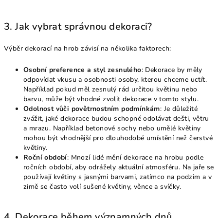
3. Jak vybrat správnou dekoraci?
Výběr dekorací na hrob závisí na několika faktorech:
Osobní preference a styl zesnulého
: Dekorace by měly
odpovídat vkusu a osobnosti osoby, kterou chceme uctít.
Například pokud měl zesnulý rád určitou květinu nebo
barvu, může být vhodné zvolit dekorace v tomto stylu.
Odolnost vůči povětrnostním podmínkám
: Je důležité
zvážit, jaké dekorace budou schopné odolávat dešti, větru
a mrazu. Například betonové sochy nebo umělé květiny
mohou být vhodnější pro dlouhodobé umístění než čerstvé
květiny.
Roční období
: Mnozí lidé mění dekorace na hrobu podle
ročních období, aby odrážely aktuální atmosféru. Na jaře se
používají květiny s jasnými barvami, zatímco na podzim a v
zimě se často volí sušené květiny, věnce a svíčky.
4. Dekorace během významných dnů