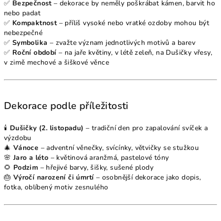
✅
Bezpečnost
– dekorace by neměly poškrábat kámen, barvit ho
nebo padat
✅
Kompaktnost
– příliš vysoké nebo vratké ozdoby mohou být
nebezpečné
✅
Symbolika
– zvažte význam jednotlivých motivů a barev
✅
Roční období
– na jaře květiny, v létě zeleň, na Dušičky vřesy,
v zimě mechové a šiškové věnce
Dekorace podle příležitosti
🕯
Dušičky (2. listopadu)
– tradiční den pro zapalování svíček a
výzdobu
🎄
Vánoce
– adventní věnečky, svícínky, větvičky se stužkou
🌸
Jaro a léto
– květinová aranžmá, pastelové tóny
🌻
Podzim
– hřejivé barvy, šišky, sušené plody
🎂
Výročí narození či úmrtí
– osobnější dekorace jako dopis,
fotka, oblíbený motiv zesnulého