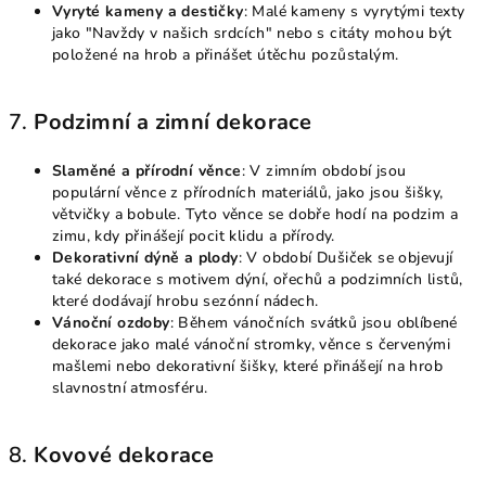
Vyryté kameny a destičky
: Malé kameny s vyrytými texty
jako "Navždy v našich srdcích" nebo s citáty mohou být
položené na hrob a přinášet útěchu pozůstalým.
7.
Podzimní a zimní dekorace
Slaměné a přírodní věnce
: V zimním období jsou
populární věnce z přírodních materiálů, jako jsou šišky,
větvičky a bobule. Tyto věnce se dobře hodí na podzim a
zimu, kdy přinášejí pocit klidu a přírody.
Dekorativní dýně a plody
: V období Dušiček se objevují
také dekorace s motivem dýní, ořechů a podzimních listů,
které dodávají hrobu sezónní nádech.
Vánoční ozdoby
: Během vánočních svátků jsou oblíbené
dekorace jako malé vánoční stromky, věnce s červenými
mašlemi nebo dekorativní šišky, které přinášejí na hrob
slavnostní atmosféru.
8.
Kovové dekorace