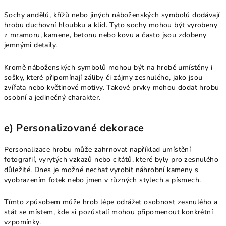
Sochy andělů, křížů nebo jiných náboženských symbolů dodávají
hrobu duchovní hloubku a klid. Tyto sochy mohou být vyrobeny
z mramoru, kamene, betonu nebo kovu a často jsou zdobeny
jemnými detaily.
Kromě náboženských symbolů mohou být na hrobě umístěny i
sošky, které připomínají záliby či zájmy zesnulého, jako jsou
zvířata nebo květinové motivy. Takové prvky mohou dodat hrobu
osobní a jedinečný charakter.
e) Personalizované dekorace
Personalizace hrobu může zahrnovat například umístění
fotografií, vyrytých vzkazů nebo citátů, které byly pro zesnulého
důležité. Dnes je možné nechat vyrobit náhrobní kameny s
vyobrazením fotek nebo jmen v různých stylech a písmech.
Tímto způsobem může hrob lépe odrážet osobnost zesnulého a
stát se místem, kde si pozůstalí mohou připomenout konkrétní
vzpomínky.