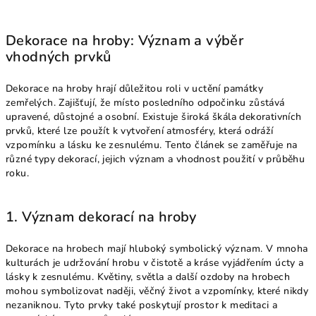
Dekorace na hroby: Význam a výběr
vhodných prvků
Dekorace na hroby hrají důležitou roli v uctění památky
zemřelých. Zajišťují, že místo posledního odpočinku zůstává
upravené, důstojné a osobní. Existuje široká škála dekorativních
prvků, které lze použít k vytvoření atmosféry, která odráží
vzpomínku a lásku ke zesnulému. Tento článek se zaměřuje na
různé typy dekorací, jejich význam a vhodnost použití v průběhu
roku.
1. Význam dekorací na hroby
Dekorace na hrobech mají hluboký symbolický význam. V mnoha
kulturách je udržování hrobu v čistotě a kráse vyjádřením úcty a
lásky k zesnulému. Květiny, světla a další ozdoby na hrobech
mohou symbolizovat naději, věčný život a vzpomínky, které nikdy
nezaniknou. Tyto prvky také poskytují prostor k meditaci a