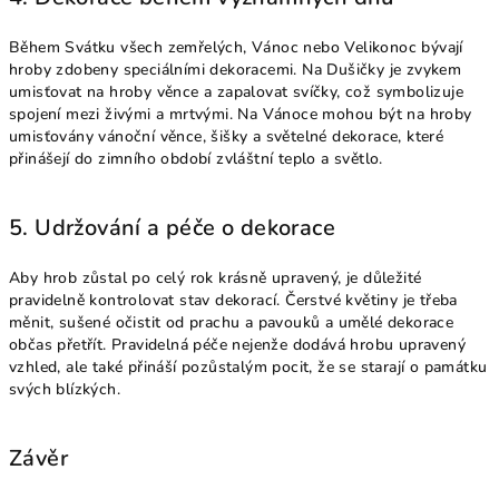
Během Svátku všech zemřelých, Vánoc nebo Velikonoc bývají
hroby zdobeny speciálními dekoracemi. Na Dušičky je zvykem
umisťovat na hroby věnce a zapalovat svíčky, což symbolizuje
spojení mezi živými a mrtvými. Na Vánoce mohou být na hroby
umisťovány vánoční věnce, šišky a světelné dekorace, které
přinášejí do zimního období zvláštní teplo a světlo.
5. Udržování a péče o dekorace
Aby hrob zůstal po celý rok krásně upravený, je důležité
pravidelně kontrolovat stav dekorací. Čerstvé květiny je třeba
měnit, sušené očistit od prachu a pavouků a umělé dekorace
občas přetřít. Pravidelná péče nejenže dodává hrobu upravený
vzhled, ale také přináší pozůstalým pocit, že se starají o památku
svých blízkých.
Závěr