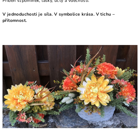
Příběh vzpomínek, lásky, úcty a vděčnosti.
V jednoduchosti je síla. V symbolice krása. V tichu –
přítomnost.