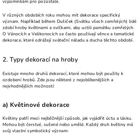
vzpomínkám pro pozůstalé.
V různých obdobích roku mohou mít dekorace specifický
význam. Například během Dušiček (Svátku všech zemřelých) lidé
zdobí hroby květinami a svíčkami, aby uctili památku zemřelých.
O Vánocích a Velikonocích se často používají věnce a tematické
dekorace, které odrážejí sváteční náladu a ducha těchto období.
2. Typy dekorací na hroby
Existuje mnoho druhů dekorací, které mohou být použity k
ozdobení hrobů. Zde jsou některé z nejoblíbenějších a
nejvhodnějších možností:
a) Květinové dekorace
Květiny patří mezi nejběžnější způsob, jak vyjádřit úctu a lásku.
Mohou být čerstvé, sušené nebo umělé. Každý druh květiny má
svůj vlastní symbolický význam: