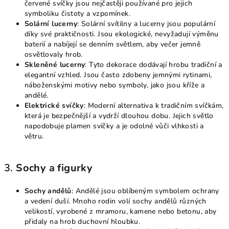
červené svíčky jsou nejčastěji používané pro jejich
symboliku čistoty a vzpomínek.
Solární lucerny
: Solární svítilny a lucerny jsou populární
díky své praktičnosti. Jsou ekologické, nevyžadují výměnu
baterií a nabíjejí se denním světlem, aby večer jemně
osvětlovaly hrob.
Skleněné lucerny
: Tyto dekorace dodávají hrobu tradiční a
elegantní vzhled. Jsou často zdobeny jemnými rytinami,
náboženskými motivy nebo symboly, jako jsou kříže a
andělé.
Elektrické svíčky
: Moderní alternativa k tradičním svíčkám,
která je bezpečnější a vydrží dlouhou dobu. Jejich světlo
napodobuje plamen svíčky a je odolné vůči vlhkosti a
větru.
3.
Sochy a figurky
Sochy andělů
: Andělé jsou oblíbeným symbolem ochrany
a vedení duší. Mnoho rodin volí sochy andělů různých
velikostí, vyrobené z mramoru, kamene nebo betonu, aby
přidaly na hrob duchovní hloubku.