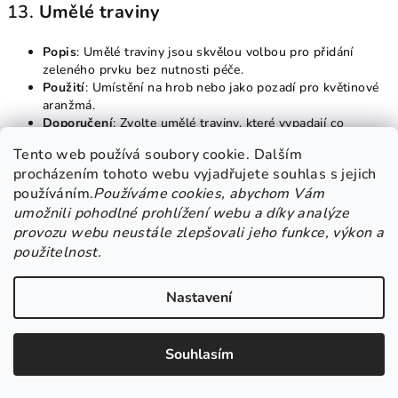
13.
Umělé traviny
Popis
: Umělé traviny jsou skvělou volbou pro přidání
zeleného prvku bez nutnosti péče.
Použití
: Umístění na hrob nebo jako pozadí pro květinové
aranžmá.
Doporučení
: Zvolte umělé traviny, které vypadají co
nejrealističtěji.
Tento web používá soubory cookie. Dalším
procházením tohoto webu vyjadřujete souhlas s jejich
14.
Ozdobné kameny
používáním.
Používáme cookies, abychom Vám
umožnili pohodlné prohlížení webu a díky analýze
provozu webu neustále zlepšovali jeho funkce, výkon a
Popis
: Ozdobné kameny mohou mít různé tvary a barvy, a
použitelnost.
mohou být personalizovány jmény nebo vzkazy.
Použití
: Umístění na hrob nebo v okolí, pro přidání
osobního doteku.
Nastavení
Doporučení
: Vyberte kameny, které odpovídají vkusu
zesnulého.
Souhlasím
15.
Dekorativní misky