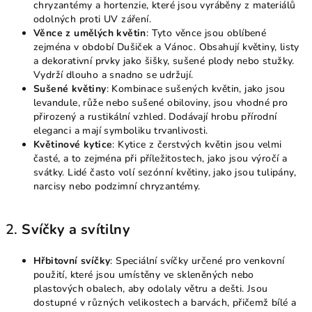
chryzantémy a hortenzie, které jsou vyráběny z materiálů
odolných proti UV záření.
Věnce z umělých květin
: Tyto věnce jsou oblíbené
zejména v období Dušiček a Vánoc. Obsahují květiny, listy
a dekorativní prvky jako šišky, sušené plody nebo stužky.
Vydrží dlouho a snadno se udržují.
Sušené květiny
: Kombinace sušených květin, jako jsou
levandule, růže nebo sušené obiloviny, jsou vhodné pro
přirozený a rustikální vzhled. Dodávají hrobu přírodní
eleganci a mají symboliku trvanlivosti.
Květinové kytice
: Kytice z čerstvých květin jsou velmi
časté, a to zejména při příležitostech, jako jsou výročí a
svátky. Lidé často volí sezónní květiny, jako jsou tulipány,
narcisy nebo podzimní chryzantémy.
2.
Svíčky a svítilny
Hřbitovní svíčky
: Speciální svíčky určené pro venkovní
použití, které jsou umístěny ve skleněných nebo
plastových obalech, aby odolaly větru a dešti. Jsou
dostupné v různých velikostech a barvách, přičemž bílé a