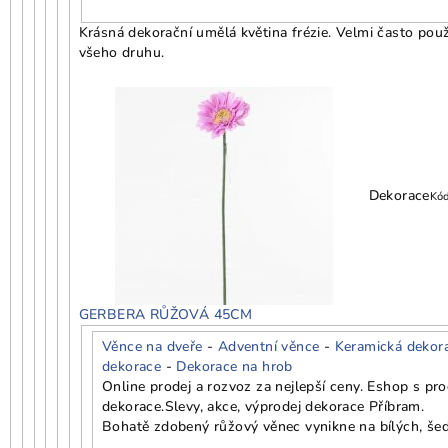
Krásná dekorační umělá květina frézie. Velmi často použ
všeho druhu.
Dekorace
Kó
GERBERA RŮŽOVÁ 45CM
Věnce na dveře
-
Adventní věnce
-
Keramická dekor
dekorace
-
Dekorace na hrob
Online prodej a rozvoz za nejlepší ceny. Eshop s p
dekorace.
Slevy, akce, výprodej dekorace Příbram.
Bohatě zdobený růžový věnec vynikne na bílých, šed