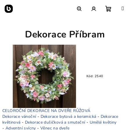
Přejít
na
obsah
Nákupn
Hledat
Přihlášení
Dekorace Příbram
košík
Kód:
2540
CELOROČNÍ DEKORACE NA DVEŘE RŮŽOVÁ
Dekorace vánoční
-
Dekorace bytová a keramická
-
Dekorace
květinová
-
Dekorace dušičková a smuteční
-
Umělé květiny
-
Adventní svícny
-
Věnec na dveře