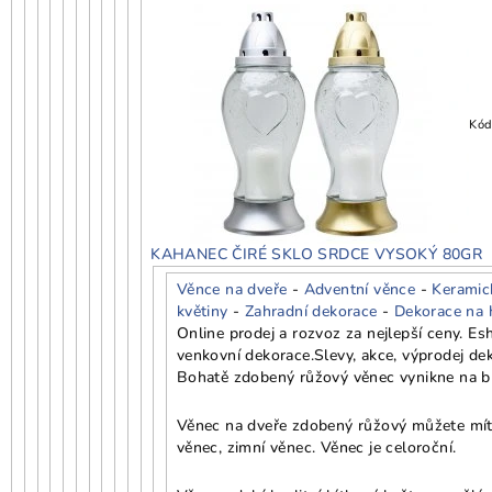
Kód
KAHANEC ČIRÉ SKLO SRDCE VYSOKÝ 80GR
Věnce na dveře
-
Adventní věnce
-
Keramic
květiny
-
Zahradní dekorace
-
Dekorace na 
Online prodej a rozvoz za nejlepší ceny. E
venkovní dekorace.
Slevy, akce, výprodej de
Bohatě zdobený růžový věnec vynikne na bí
Věnec na dveře zdobený růžový můžete mít j
věnec, zimní věnec. Věnec je celoroční.