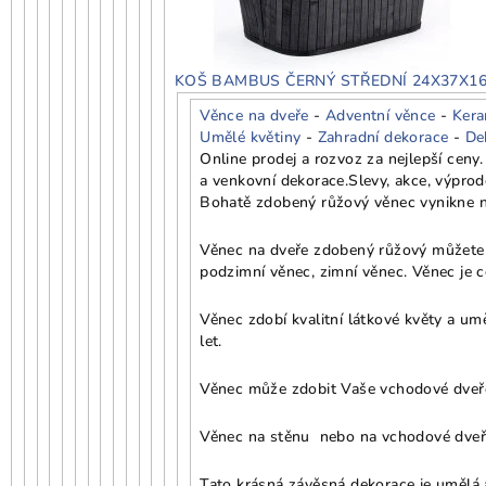
KOŠ BAMBUS ČERNÝ STŘEDNÍ 24X37X1
Věnce na dveře
-
Adventní věnce
-
Kera
Umělé květiny
-
Zahradní dekorace
-
De
Online prodej a rozvoz za nejlepší cen
a venkovní dekorace.
Slevy, akce, výprod
Bohatě zdobený růžový věnec vynikne na
Věnec na dveře zdobený růžový můžete mí
podzimní věnec, zimní věnec. Věnec je c
Věnec zdobí kvalitní látkové květy a um
let.
Věnec může zdobit Vaše vchodové dveře,
Věnec na stěnu nebo na vchodové dveř
Tato krásná závěsná dekorace je umělá a