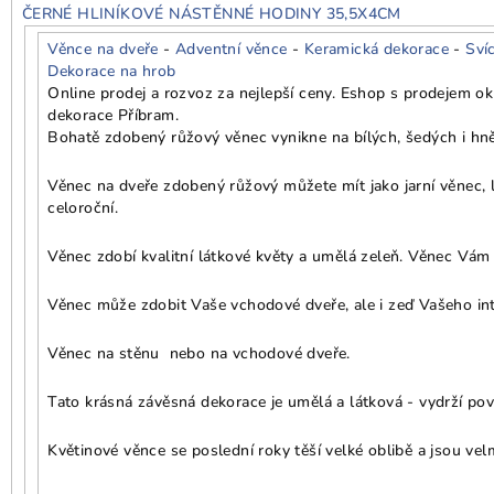
ČERNÉ HLINÍKOVÉ NÁSTĚNNÉ HODINY 35,5X4CM
Věnce na dveře
-
Adventní věnce
-
Keramická dekorace
-
Sví
Dekorace na hrob
Online prodej a rozvoz za nejlepší ceny. Eshop s prodejem o
dekorace Příbram.
Bohatě zdobený růžový věnec vynikne na bílých, šedých i hn
Věnec na dveře zdobený růžový můžete mít jako jarní věnec, l
celoroční.
Věnec zdobí kvalitní látkové květy a umělá zeleň. Věnec Vám v
Věnec může zdobit Vaše vchodové dveře, ale i zeď Vašeho int
Věnec na stěnu nebo na vchodové dveře.
Tato krásná závěsná dekorace je umělá a látková - vydrží pově
Květinové věnce se poslední roky těší velké oblibě a jsou vel