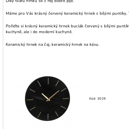
Díky tvaru hrnku se z něj dobře pije.
Máme pro Vás krásný červený keramický hrnek s bílými puntíky. Te
Pořiďte si krásný keramický hrnek buclák červený s bílými puntí
kuchyně, ale i do moderní kuchyně.
Keramický hrnek na čaj, keramický hrnek na kávu.
Kód:
3029