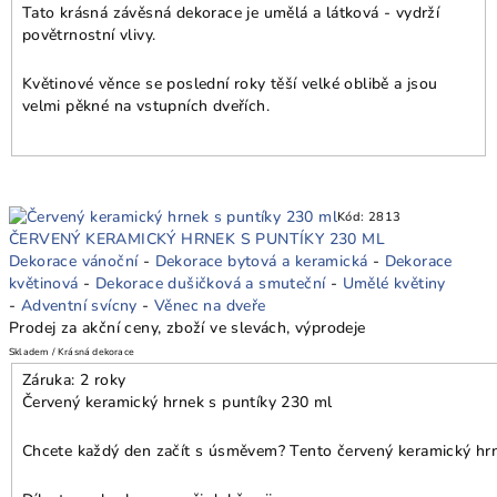
Tato krásná závěsná dekorace je umělá a látková - vydrží
povětrnostní vlivy.
Květinové věnce se poslední roky těší velké oblibě a jsou
velmi pěkné na vstupních dveřích.
Kód:
2813
ČERVENÝ KERAMICKÝ HRNEK S PUNTÍKY 230 ML
Dekorace vánoční
-
Dekorace bytová a keramická
-
Dekorace
květinová
-
Dekorace dušičková a smuteční
-
Umělé květiny
-
Adventní svícny
-
Věnec na dveře
Prodej za akční ceny, zboží ve slevách, výprodeje
Skladem / Krásná dekorace
Záruka: 2 roky
Červený keramický hrnek s puntíky 230 ml
Chcete každý den začít s úsměvem? Tento červený keramický hrne