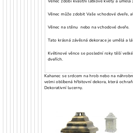
Věnec zdobí kvalitní látkové květy a umělá 
Věnec může zdobit Vaše vchodové dveře, ale
Věnec na stěnu nebo na vchodové dveře.
Tato krásná závěsná dekorace je umělá a lát
Květinové věnce se poslední roky těší velké
dveřích.
Kahanec se srdcem na hrob nebo na náhrobn
velmi oblíbená hřbitovní dekora, která ochraň
Dekorativní lucerny.