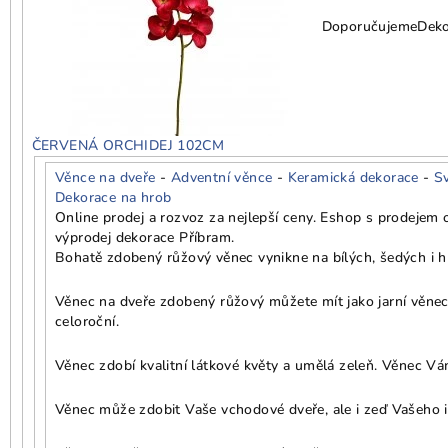
Doporučujeme
Deko
ČERVENÁ ORCHIDEJ 102CM
Věnce na dveře
-
Adventní věnce
-
Keramická dekorace
-
S
Dekorace na hrob
Online prodej a rozvoz za nejlepší ceny. Eshop s prodejem
výprodej dekorace Příbram.
Bohatě zdobený růžový věnec vynikne na bílých, šedých i h
Věnec na dveře zdobený růžový můžete mít jako jarní věnec,
celoroční.
Věnec zdobí kvalitní látkové květy a umělá zeleň. Věnec Vám
Věnec může zdobit Vaše vchodové dveře, ale i zeď Vašeho i