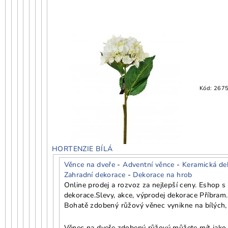
Kód:
267
HORTENZIE BÍLÁ
Věnce na dveře
-
Adventní věnce
-
Keramická de
Zahradní dekorace
-
Dekorace na hrob
Online prodej a rozvoz za nejlepší ceny. Eshop 
dekorace.
Slevy, akce, výprodej dekorace Příbram.
Bohatě zdobený růžový věnec vynikne na bílých,
Věnec na dveře zdobený růžový můžete mít jako j