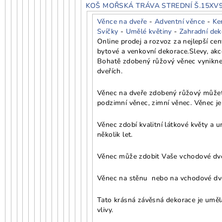
KOŠ MOŘSKÁ TRÁVA STREDNÍ Š.15XV
Věnce na dveře
-
Adventní věnce
-
Ke
Svíčky
-
Umělé květiny
-
Zahradní dek
Online prodej a rozvoz za nejlepší ce
bytové a venkovní dekorace.
Slevy, ak
Bohatě zdobený růžový věnec vynikne 
dveřích.
Věnec na dveře zdobený růžový můžete 
podzimní věnec, zimní věnec. Věnec je
Věnec zdobí kvalitní látkové květy a 
několik let.
Věnec může zdobit Vaše vchodové dveře
Věnec na stěnu nebo na vchodové dv
Tato krásná závěsná dekorace je umělá
vlivy.