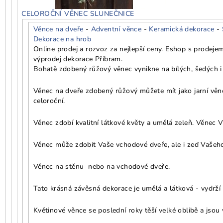
CELOROČNÍ VĚNEC SLUNEČNICE
Věnce na dveře
-
Adventní věnce
-
Keramická dekorace
-
Dekorace na hrob
Online prodej a rozvoz za nejlepší ceny. Eshop s prodeje
výprodej dekorace Příbram.
Bohatě zdobený růžový věnec vynikne na bílých, šedých i
Věnec na dveře zdobený růžový můžete mít jako jarní věne
celoroční.
Věnec zdobí kvalitní látkové květy a umělá zeleň. Věnec V
Věnec může zdobit Vaše vchodové dveře, ale i zeď Vašeho 
Věnec na stěnu nebo na vchodové dveře.
Tato krásná závěsná dekorace je umělá a látková - vydrží 
Květinové věnce se poslední roky těší velké oblibě a jsou