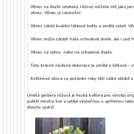
Věnec na dveře zdobený růžový můžete mít jako jarní
věnec. Věnec je celoroční.
Věnec zdobí kvalitní látkové květy a umělá zeleň. Vě
Věnec může zdobit Vaše vchodové dveře, ale i zeď Va
Věnec na stěnu nebo na vchodové dveře.
Tato krásná závěsná dekorace je umělá a látková - vy
Květinové věnce se poslední roky těší velké oblibě a
Umělá gerbera růžová je hezká květina pro výrobu ori
potěší mnoho žen a udělá skutečnou a upřímnou rados
dlouho vydrží.