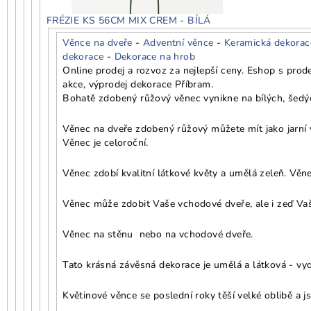
FRÉZIE KS 56CM MIX CREM - BÍLÁ
Věnce na dveře
-
Adventní věnce
-
Keramická dekorac
dekorace
-
Dekorace na hrob
Online prodej a rozvoz za nejlepší ceny. Eshop s pro
akce, výprodej dekorace Příbram.
Bohatě zdobený růžový věnec vynikne na bílých, šedýc
Věnec na dveře zdobený růžový můžete mít jako jarní v
Věnec je celoroční.
Věnec zdobí kvalitní látkové květy a umělá zeleň. Věne
Věnec může zdobit Vaše vchodové dveře, ale i zeď Vaš
Věnec na stěnu nebo na vchodové dveře.
Tato krásná závěsná dekorace je umělá a látková - vydr
Květinové věnce se poslední roky těší velké oblibě a j