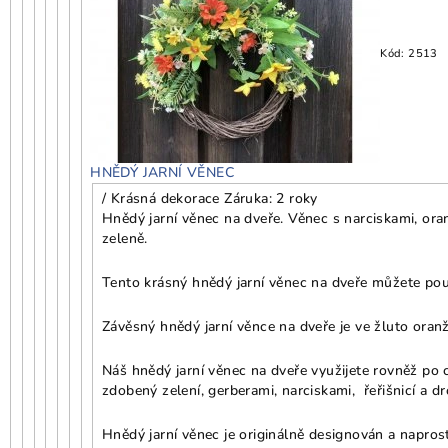
Kód:
2513
HNĚDÝ JARNÍ VĚNEC
/ Krásná dekorace
Záruka: 2 roky
Hnědý jarní věnec na dveře. Věnec s narciskami, ora
zeleně.
Tento krásný hnědý jarní věnec na dveře můžete použ
Závěsný hnědý jarní věnce na dveře je ve žluto oranž
Náš hnědý jarní věnec na dveře využijete rovněž po c
zdobený zelení, gerberami, narciskami, řeřišnicí a d
Hnědý jarní věnec je originálně designován a naprost