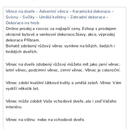
Věnce na dveře
-
Adventní věnce
-
Keramická dekorace
-
Svícny
-
Svíčky
-
Umělé květiny
-
Zahradní dekorace
-
Dekorace na hrob
Online prodej a rozvoz za nejlepší ceny. Eshop s prodejem
okrasné bytové a venkovní dekorace.
Slevy, akce, výprodej
dekorace Příbram.
Bohatě zdobený růžový věnec vynikne na bílých, šedých i
hnědých dveřích.
Věnec na dveře zdobený růžový můžete mít jako jarní věnec,
letní věnec, podzimní věnec, zimní věnec. Věnec je celoroční.
Věnec zdobí kvalitní látkové květy a umělá zeleň. Věnec Vám
vydrží několik let.
Věnec může zdobit Vaše vchodové dveře, ale i zeď Vašeho
interiéru.
Věnec na stěnu nebo na vchodové dveře.