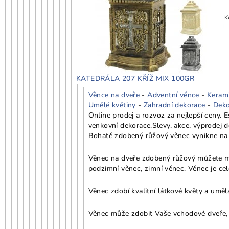
K
KATEDRÁLA 207 KŘÍŽ MIX 100GR
Věnce na dveře
-
Adventní věnce
-
Keram
Umělé květiny
-
Zahradní dekorace
-
Deko
Online prodej a rozvoz za nejlepší ceny.
venkovní dekorace.
Slevy, akce, výprodej 
Bohatě zdobený růžový věnec vynikne na b
Věnec na dveře zdobený růžový můžete mít 
podzimní věnec, zimní věnec. Věnec je cel
Věnec zdobí kvalitní látkové květy a uměl
Věnec může zdobit Vaše vchodové dveře, a