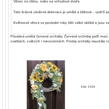
Věnec na stěnu nebo na vchodové dveře.
Tato krásná závěsná dekorace je umělá a látková - vydrží po
Květinové věnce se poslední roky těší velké oblibě a jsou v
Půvabná umělá červená orchidej. Červená orchidej patří mezi n
svatbách, svátcích i narozeninách. Prodej orchidej neustále r
Kód:
2534