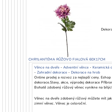
Dekor
CHRYzANTÉMA RŮŽOVO FIALOVÁ 60X17CM
Věnce na dveře
-
Adventní věnce
-
Keramická 
-
Zahradní dekorace
-
Dekorace na hrob
Online prodej a rozvoz za nejlepší ceny. Esho
dekorace.
Slevy, akce, výprodej dekorace Příbra
Bohatě zdobený růžový věnec vynikne na bílých
Věnec na dveře zdobený růžový můžete mít jako 
zimní věnec. Věnec je celoroční.