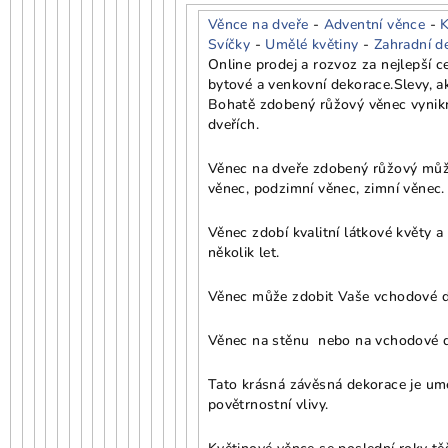
Věnce na dveře
-
Adventní věnce
-
K
Svíčky
-
Umělé květiny
-
Zahradní d
Online prodej a rozvoz za nejlepší 
bytové a venkovní dekorace.
Slevy, a
Bohatě zdobený růžový věnec vynikn
dveřích.
Věnec na dveře zdobený růžový můžet
věnec, podzimní věnec, zimní věnec. 
Věnec zdobí kvalitní látkové květy 
několik let.
Věnec může zdobit Vaše vchodové dve
Věnec na stěnu nebo na vchodové d
Tato krásná závěsná dekorace je umě
povětrnostní vlivy.