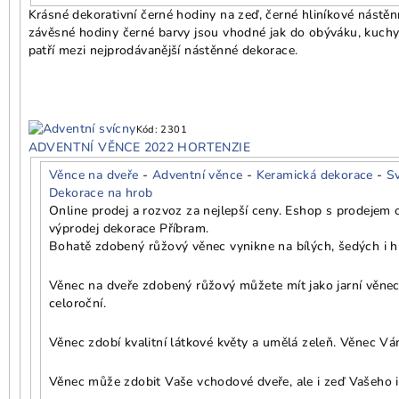
Krásné dekorativní černé hodiny na zeď, černé hliníkové nástěn
závěsné hodiny černé barvy jsou vhodné jak do obýváku, kuchyň
patří mezi nejprodávanější nástěnné dekorace.
Kód:
2301
ADVENTNÍ VĚNCE 2022 HORTENZIE
Věnce na dveře
-
Adventní věnce
-
Keramická dekorace
-
S
Dekorace na hrob
Online prodej a rozvoz za nejlepší ceny. Eshop s prodejem
výprodej dekorace Příbram.
Bohatě zdobený růžový věnec vynikne na bílých, šedých i h
Věnec na dveře zdobený růžový můžete mít jako jarní věnec,
celoroční.
Věnec zdobí kvalitní látkové květy a umělá zeleň. Věnec Vám
Věnec může zdobit Vaše vchodové dveře, ale i zeď Vašeho i