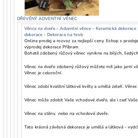
DŘEVĚNÝ ADVENTNÍ VĚNEC
Věnce na dveře
-
Adventní věnce
-
Keramická dekorace
dekorace
-
Dekorace na hrob
Online prodej a rozvoz za nejlepší ceny. Eshop s prode
výprodej dekorace Příbram.
Bohatě zdobený růžový věnec vynikne na bílých, šedých
Věnec na dveře zdobený růžový můžete mít jako jarní vě
Věnec je celoroční.
Věnec zdobí kvalitní látkové květy a umělá zeleň. Věnec
Věnec může zdobit Vaše vchodové dveře, ale i zeď Vašeh
Věnec na stěnu nebo na vchodové dveře.
Tato krásná závěsná dekorace je umělá a látková - vydrží