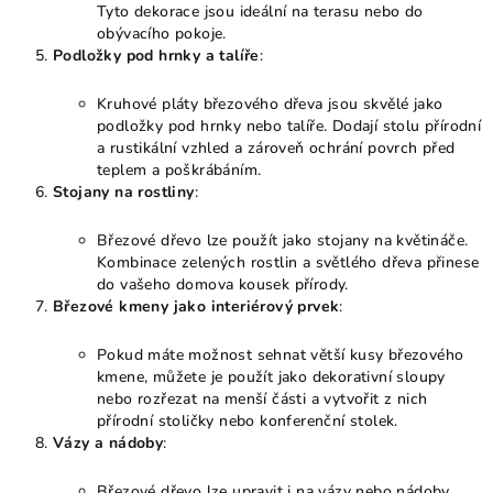
Tyto dekorace jsou ideální na terasu nebo do
obývacího pokoje.
Podložky pod hrnky a talíře
:
Kruhové pláty březového dřeva jsou skvělé jako
podložky pod hrnky nebo talíře. Dodají stolu přírodní
a rustikální vzhled a zároveň ochrání povrch před
teplem a poškrábáním.
Stojany na rostliny
:
Březové dřevo lze použít jako stojany na květináče.
Kombinace zelených rostlin a světlého dřeva přinese
do vašeho domova kousek přírody.
Březové kmeny jako interiérový prvek
:
Pokud máte možnost sehnat větší kusy březového
kmene, můžete je použít jako dekorativní sloupy
nebo rozřezat na menší části a vytvořit z nich
přírodní stoličky nebo konferenční stolek.
Vázy a nádoby
:
Březové dřevo lze upravit i na vázy nebo nádoby,