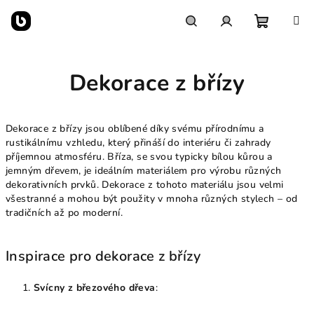
Přejít
na
obsah
Nákupn
Hledat
Přihlášení
Dekorace z břízy
košík
Dekorace z břízy jsou oblíbené díky svému přírodnímu a
rustikálnímu vzhledu, který přináší do interiéru či zahrady
příjemnou atmosféru. Bříza, se svou typicky bílou kůrou a
jemným dřevem, je ideálním materiálem pro výrobu různých
dekorativních prvků. Dekorace z tohoto materiálu jsou velmi
všestranné a mohou být použity v mnoha různých stylech – od
tradičních až po moderní.
Inspirace pro dekorace z břízy
Svícny z březového dřeva
: