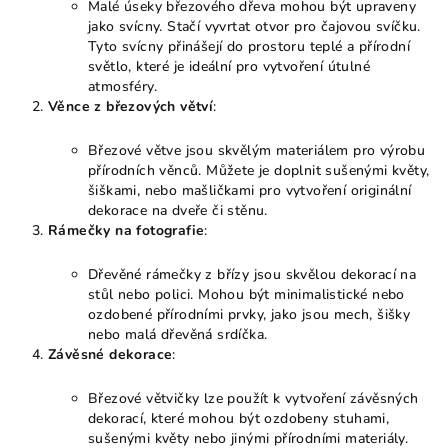
Malé úseky březového dřeva mohou být upraveny
jako svícny. Stačí vyvrtat otvor pro čajovou svíčku.
Tyto svícny přinášejí do prostoru teplé a přírodní
světlo, které je ideální pro vytvoření útulné
atmosféry.
Věnce z březových větví
:
Březové větve jsou skvělým materiálem pro výrobu
přírodních věnců. Můžete je doplnit sušenými květy,
šiškami, nebo mašličkami pro vytvoření originální
dekorace na dveře či stěnu.
Rámečky na fotografie
:
Dřevěné rámečky z břízy jsou skvělou dekorací na
stůl nebo polici. Mohou být minimalistické nebo
ozdobené přírodními prvky, jako jsou mech, šišky
nebo malá dřevěná srdíčka.
Závěsné dekorace
:
Březové větvičky lze použít k vytvoření závěsných
dekorací, které mohou být ozdobeny stuhami,
sušenými květy nebo jinými přírodními materiály.