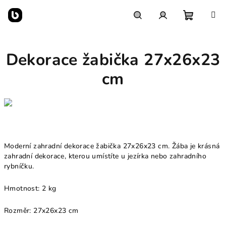
Přejít
na
obsah
Nákupn
Hledat
Přihlášení
Dekorace žabička 27x26x23
košík
cm
Moderní zahradní dekorace žabička 27x26x23 cm. Žába je krásná
zahradní dekorace, kterou umístíte u jezírka nebo zahradního
rybníčku.
Hmotnost:
2 kg
Rozměr: 27x26x23 cm