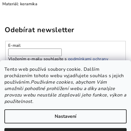
Materiál: keramika
Odebírat newsletter
E-mail
Vložením e-mailu souhlasíte s
podmínkami ochrany
osobních údajů
Tento web používá soubory cookie. Dalším
procházením tohoto webu vyjadřujete souhlas s jejich
používáním.
Používáme cookies, abychom Vám
Přihlásit se
umožnili pohodlné prohlížení webu a díky analýze
provozu webu neustále zlepšovali jeho funkce, výkon a
Z
použitelnost.
Platba a doprava
Kontakt
Obchodní podmínky
á
GDPR
p
Nastavení
a
Copyright 2026
Beskisha
. Všechna práva vyhrazena.
Upravit
t
nastavení cookies