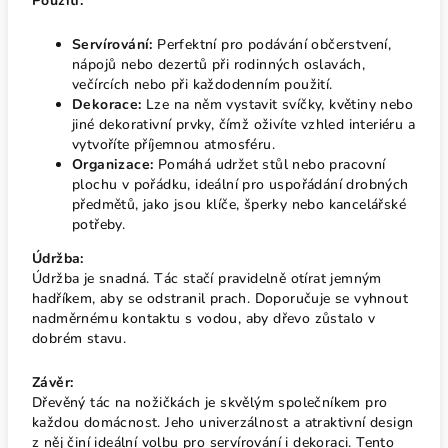
Použití:
Servírování:
Perfektní pro podávání občerstvení,
nápojů nebo dezertů při rodinných oslavách,
večírcích nebo při každodenním použití.
Dekorace:
Lze na něm vystavit svíčky, květiny nebo
jiné dekorativní prvky, čímž oživíte vzhled interiéru a
vytvoříte příjemnou atmosféru.
Organizace:
Pomáhá udržet stůl nebo pracovní
plochu v pořádku, ideální pro uspořádání drobných
předmětů, jako jsou klíče, šperky nebo kancelářské
potřeby.
Údržba:
Údržba je snadná. Tác stačí pravidelně otírat jemným
hadříkem, aby se odstranil prach. Doporučuje se vyhnout
nadměrnému kontaktu s vodou, aby dřevo zůstalo v
dobrém stavu.
Závěr:
Dřevěný tác na nožičkách je skvělým společníkem pro
každou domácnost. Jeho univerzálnost a atraktivní design
z něj činí ideální volbu pro servírování i dekoraci. Tento