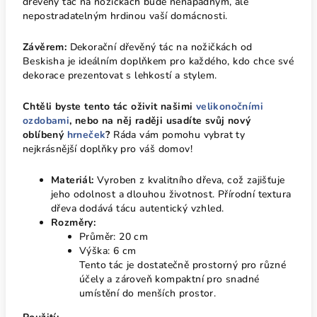
dřevěný tác na nožičkách bude nenápadným, ale
nepostradatelným hrdinou vaší domácnosti.
Závěrem:
Dekorační dřevěný tác na nožičkách od
Beskisha je ideálním doplňkem pro každého, kdo chce své
dekorace prezentovat s lehkostí a stylem.
Chtěli byste tento tác oživit našimi
velikonočními
ozdobami
, nebo na něj raději usadíte svůj nový
oblíbený
hrneček
?
Ráda vám pomohu vybrat ty
nejkrásnější doplňky pro váš domov!
Materiál:
Vyroben z kvalitního dřeva, což zajišťuje
jeho odolnost a dlouhou životnost. Přírodní textura
dřeva dodává tácu autentický vzhled.
Rozměry:
Průměr: 20 cm
Výška: 6 cm
Tento tác je dostatečně prostorný pro různé
účely a zároveň kompaktní pro snadné
umístění do menších prostor.