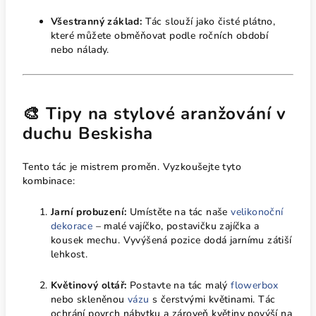
Všestranný základ:
Tác slouží jako čisté plátno,
které můžete obměňovat podle ročních období
nebo nálady.
🎨 Tipy na stylové aranžování v
duchu Beskisha
Tento tác je mistrem proměn. Vyzkoušejte tyto
kombinace:
Jarní probuzení:
Umístěte na tác naše
velikonoční
dekorace
– malé vajíčko, postavičku zajíčka a
kousek mechu. Vyvýšená pozice dodá jarnímu zátiší
lehkost.
Květinový oltář:
Postavte na tác malý
flowerbox
nebo skleněnou
vázu
s čerstvými květinami. Tác
ochrání povrch nábytku a zároveň květiny povýší na