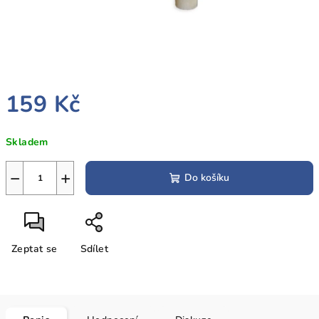
159 Kč
Měrná
Skladem
cena:
−
+
Do košíku
Zeptat se
Sdílet