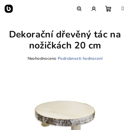
Přejít
na
obsah
Nákupn
Hledat
Přihlášení
Dekorační dřevěný tác na
košík
nožičkách 20 cm
Průměrné
Neohodnoceno
Podrobnosti hodnocení
hodnocení
produktu
je
0,0
z
5
hvězdiček.