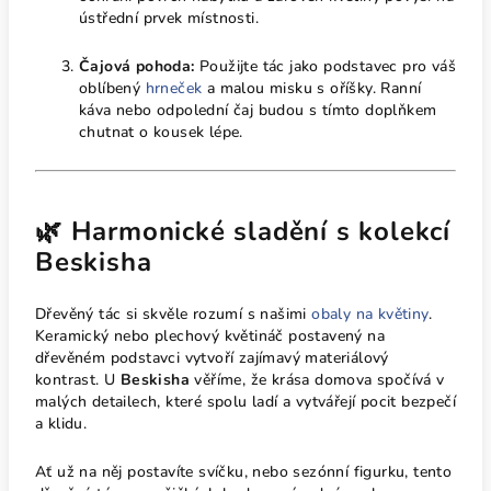
ústřední prvek místnosti.
Čajová pohoda:
Použijte tác jako podstavec pro váš
oblíbený
hrneček
a malou misku s oříšky. Ranní
káva nebo odpolední čaj budou s tímto doplňkem
chutnat o kousek lépe.
🌿 Harmonické sladění s kolekcí
Beskisha
Dřevěný tác si skvěle rozumí s našimi
obaly na květiny
.
Keramický nebo plechový květináč postavený na
dřevěném podstavci vytvoří zajímavý materiálový
kontrast. U
Beskisha
věříme, že krása domova spočívá v
malých detailech, které spolu ladí a vytvářejí pocit bezpečí
a klidu.
Ať už na něj postavíte svíčku, nebo sezónní figurku, tento