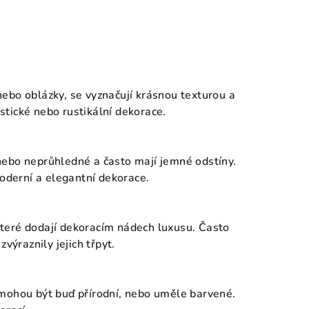
ebo oblázky, se vyznačují krásnou texturou a
tické nebo rustikální dekorace.
nebo neprůhledné a často mají jemné odstíny.
moderní a elegantní dekorace.
teré dodají dekoracím nádech luxusu. Často
výraznily jejich třpyt.
 mohou být buď přírodní, nebo uměle barvené.