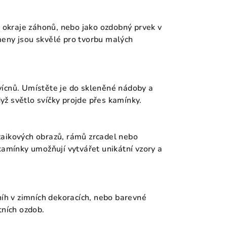
o okraje záhonů, nebo jako ozdobný prvek v
meny jsou skvělé pro tvorbu malých
vícnů. Umístěte je do skleněné nádoby a
když světlo svíčky projde přes kamínky.
zaikových obrazů, rámů zrcadel nebo
kamínky umožňují vytvářet unikátní vzory a
níh v zimních dekoracích, nebo barevné
tních ozdob.