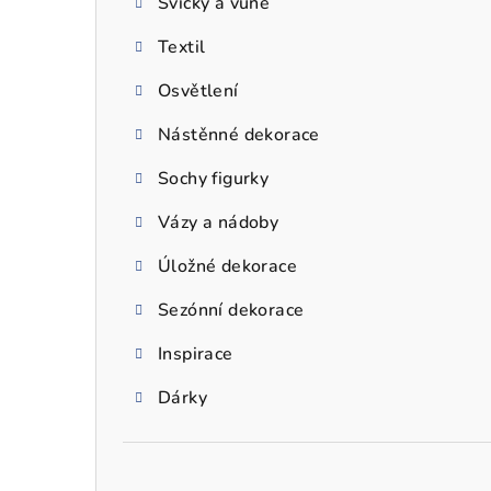
Svíčky a vůně
a
Textil
n
n
Osvětlení
í
Nástěnné dekorace
p
Sochy figurky
a
Vázy a nádoby
n
Úložné dekorace
e
Sezónní dekorace
l
Inspirace
Dárky