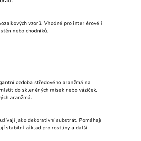
orací.
mozaikových vzorů. Vhodné pro interiérové i
y stěn nebo chodníků.
egantní ozdoba středového aranžmá na
umístit do skleněných misek nebo váziček,
ových aranžmá.
užívají jako dekorativní substrát. Pomáhají
í stabilní základ pro rostliny a další