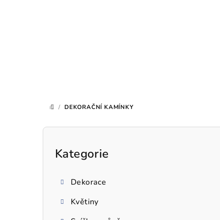
Přejít
na
obsah
/
DEKORAČNÍ KAMÍNKY
DOMŮ
P
o
Kategorie
Přeskočit
kategorie
s
Dekorace
t
Květiny
r