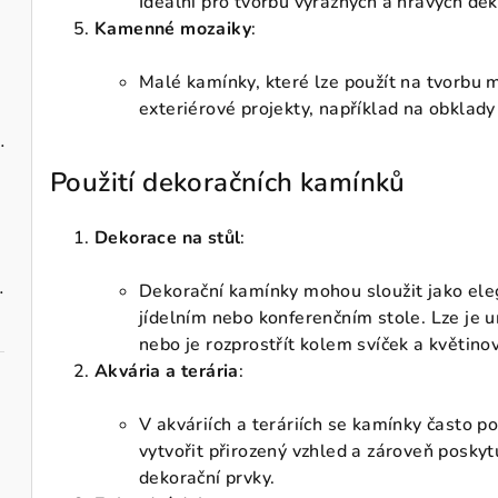
Ideální pro tvorbu výrazných a hravých dek
Kamenné mozaiky
:
Malé kamínky, které lze použít na tvorbu 
exteriérové projekty, například na obklad
zavěšení 10 cm
Použití dekoračních kamínků
Dekorace na stůl
:
vými maceškami
Dekorační kamínky mohou sloužit jako el
jídelním nebo konferenčním stole. Lze je 
nebo je rozprostřít kolem svíček a květin
Akvária a terária
:
V akváriích a teráriích se kamínky často po
vytvořit přirozený vzhled a zároveň poskytuj
dekorační prvky.