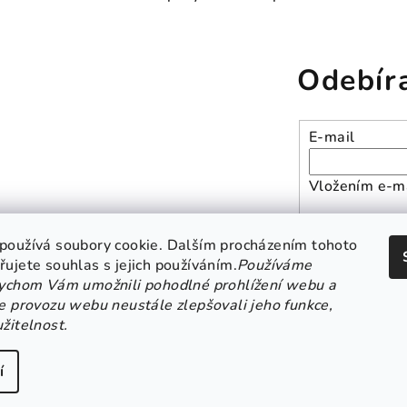
Odebír
E-mail
Vložením e-ma
Přihlásit se
používá soubory cookie. Dalším procházením tohoto
ujete souhlas s jejich používáním.
Používáme
bychom Vám umožnili pohodlné prohlížení webu a
e provozu webu neustále zlepšovali jeho funkce,
atba a doprava
Kontakt
Obchodní podmínky
GD
žitelnost.
í
Copyright 2026
B