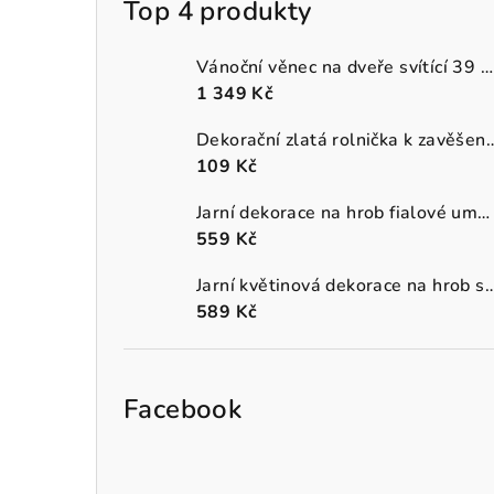
Top 4 produkty
Vánoční věnec na dveře svítící 39 cm
1 349 Kč
Dekorační zlatá rolnička k 
109 Kč
Jarní dekorace na hrob fialové umělé macešky v šedém truhlíku
559 Kč
Jarní květinová dekorace na hrob s oranžo
589 Kč
Facebook