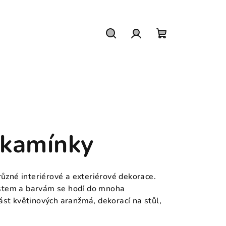
Hledat
Přihlášení
Nákupní
košík
 kamínky
ůzné interiérové a exteriérové dekorace.
ostem a barvám se hodí do mnoha
část květinových aranžmá, dekorací na stůl,