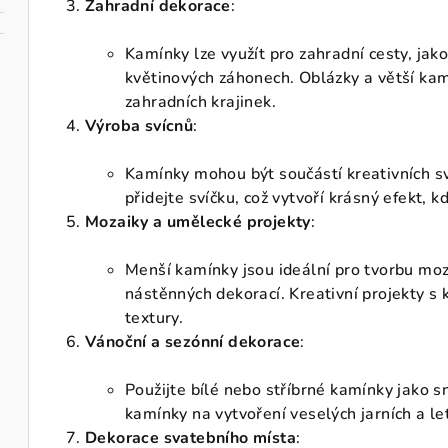
Zahradní dekorace
:
Kamínky lze využít pro zahradní cesty, jak
květinových záhonech. Oblázky a větší ka
zahradních krajinek.
Výroba svícnů
:
Kamínky mohou být součástí kreativních s
přidejte svíčku, což vytvoří krásný efekt, 
Mozaiky a umělecké projekty
:
Menší kamínky jsou ideální pro tvorbu mo
nástěnných dekorací. Kreativní projekty s 
textury.
Vánoční a sezónní dekorace
:
Použijte bílé nebo stříbrné kamínky jako s
kamínky na vytvoření veselých jarních a le
Dekorace svatebního místa
: