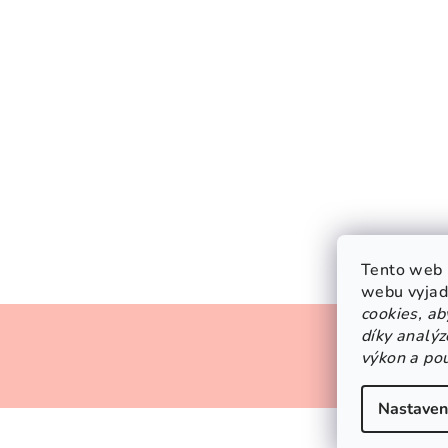
Tento web 
webu vyjadř
Z
cookies, a
díky analýz
á
Pl
výkon a pou
p
Nastaven
a