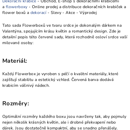
Dekorační krabice
- Obchod, E-shop s dekoračními krabicemi
a
flowerboxy
- Online prodej a distribuce dekoračních krabiček a
flower boxů a
dekorací
- Slevy - Akce - Výprodej
Tato sada Flowerboxů ve tvaru srdce je dokonalým dárkem na
Valentýna, spojujícím krásu květin a romantický design. Zde je
detailní popis této červené sady, která rozhodně osloví srdce vaší
milované osoby:
Materiál:
Každý Flowerbox je vyroben s péčí o kvalitní materiály, které
zajišťují stabilitu a estetický vzhled. Červená barva dodává
krabicím vášnivý nádech.
Rozměry:
Optimální rozměry každého boxu jsou navrženy tak, aby pojmuly
nejen několik krásných květin, ale i drobné překvapení nebo
dárek. Jsou dostatečně kompaktní, aby se snadno přenášely.