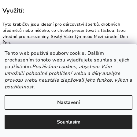
Využití:
Tyto krabičky jsou ideální pro dárcovství šperků, drobných
předmětů nebo něčeho, co chcete prezentovat s láskou. Jsou
vhodné pro narozeniny, Svatý Valentýn nebo Mezinárodní Den
Žen.
Tento web používá soubory cookie. Dalším
procházením tohoto webu vyjadřujete souhlas s jejich
Výhody:
používáním.
Používáme cookies, abychom Vám
umožnili pohodlné prohlížení webu a díky analýze
Sada obsahuje 3 dárkové krabičky ve tvaru srdce.
provozu webu neustále zlepšovali jeho funkce, výkon a
Romantický design pro různé příležitosti.
použitelnost.
Barevné varianty pro individuální výběr.
Kvalitní materiály zajišťují ochranu dárků.
Nastavení
Závěr:
Souhlasím
Tato sada dárkových krabiček ve tvaru srdce je ideálním
doplňkem pro vaše narozeninové překvapení nebo láskyplný