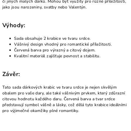
či jiných malých dárků. Mohou být využity pro různé příležitosti,
jako jsou narozeniny, svatby nebo Valentýn.
Výhody:
Sada obsahuje 2 krabice ve tvaru srdce.
Vášnivý design vhodný pro romantické příležitosti.
Červená barva pro výrazný a citový dojem.
Kvalitní materiál zajišťuje pevnost a stabilitu.
Závěr:
Tato sada dárkových krabic ve tvaru srdce je nejen skvělým
obalem pro vaše dary, ale také vášnivým prvkem, který zdůrazní
citovou hodnotu každého daru. Červená barva a tvar srdce
představují symbol vášně a lásky, což dělá tyto krabice ideálními
pro výjimečné okamžiky plné romantiky.