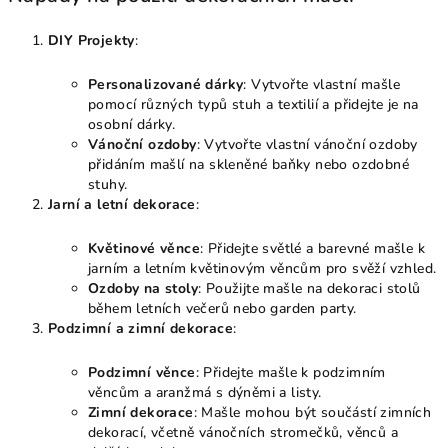
DIY Projekty
:
Personalizované dárky
: Vytvořte vlastní mašle
pomocí různých typů stuh a textilií a přidejte je na
osobní dárky.
Vánoční ozdoby
: Vytvořte vlastní vánoční ozdoby
přidáním mašlí na skleněné baňky nebo ozdobné
stuhy.
Jarní a letní dekorace
:
Květinové věnce
: Přidejte světlé a barevné mašle k
jarním a letním květinovým věncům pro svěží vzhled.
Ozdoby na stoly
: Použijte mašle na dekoraci stolů
během letních večerů nebo garden party.
Podzimní a zimní dekorace
:
Podzimní věnce
: Přidejte mašle k podzimním
věncům a aranžmá s dýněmi a listy.
Zimní dekorace
: Mašle mohou být součástí zimních
dekorací, včetně vánočních stromečků, věnců a