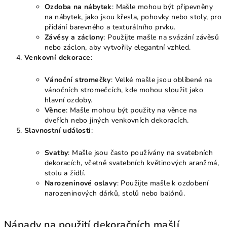
Ozdoba na nábytek
: Mašle mohou být připevněny
na nábytek, jako jsou křesla, pohovky nebo stoly, pro
přidání barevného a texturálního prvku.
Závěsy a záclony
: Použijte mašle na svázání závěsů
nebo záclon, aby vytvořily elegantní vzhled.
Venkovní dekorace
:
Vánoční stromečky
: Velké mašle jsou oblíbené na
vánočních stromečcích, kde mohou sloužit jako
hlavní ozdoby.
Věnce
: Mašle mohou být použity na věnce na
dveřích nebo jiných venkovních dekoracích.
Slavnostní události
:
Svatby
: Mašle jsou často používány na svatebních
dekoracích, včetně svatebních květinových aranžmá,
stolu a židlí.
Narozeninové oslavy
: Použijte mašle k ozdobení
narozeninových dárků, stolů nebo balónů.
Nápady na použití dekoračních mašlí