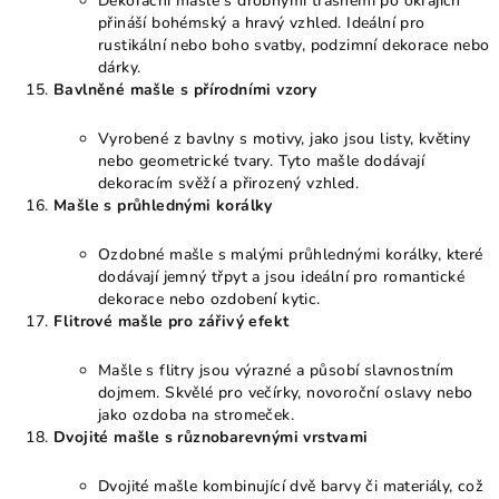
Dekorační mašle s drobnými třásněmi po okrajích
přináší bohémský a hravý vzhled. Ideální pro
rustikální nebo boho svatby, podzimní dekorace nebo
dárky.
Bavlněné mašle s přírodními vzory
Vyrobené z bavlny s motivy, jako jsou listy, květiny
nebo geometrické tvary. Tyto mašle dodávají
dekoracím svěží a přirozený vzhled.
Mašle s průhlednými korálky
Ozdobné mašle s malými průhlednými korálky, které
dodávají jemný třpyt a jsou ideální pro romantické
dekorace nebo ozdobení kytic.
Flitrové mašle pro zářivý efekt
Mašle s flitry jsou výrazné a působí slavnostním
dojmem. Skvělé pro večírky, novoroční oslavy nebo
jako ozdoba na stromeček.
Dvojité mašle s různobarevnými vrstvami
Dvojité mašle kombinující dvě barvy či materiály, což