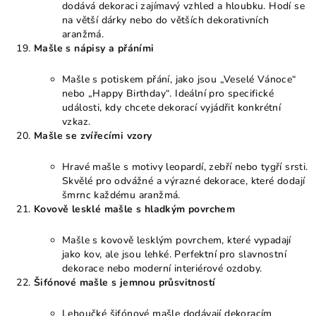
dodává dekoraci zajímavý vzhled a hloubku. Hodí se
na větší dárky nebo do větších dekorativních
aranžmá.
Mašle s nápisy a přáními
Mašle s potiskem přání, jako jsou „Veselé Vánoce“
nebo „Happy Birthday“. Ideální pro specifické
události, kdy chcete dekorací vyjádřit konkrétní
vzkaz.
Mašle se zvířecími vzory
Hravé mašle s motivy leopardí, zebří nebo tygří srsti.
Skvělé pro odvážné a výrazné dekorace, které dodají
šmrnc každému aranžmá.
Kovově lesklé mašle s hladkým povrchem
Mašle s kovově lesklým povrchem, které vypadají
jako kov, ale jsou lehké. Perfektní pro slavnostní
dekorace nebo moderní interiérové ozdoby.
Šifónové mašle s jemnou průsvitností
Lehoučké šifónové mašle dodávají dekoracím