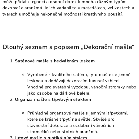
může přidat eleganci a osobní dotek k mnoha různým typům
dekorací a aranžmá. Jejich variabilita v materiálech, velikostech a
tvarech umožňuje nekonečné možnosti kreativního použití.
Dlouhý seznam s popisem „Dekorační mašle“
Saténové mašle s hedvábným leskem
Vyrobené z kvalitního saténu, tyto mašle se jemně
lesknou a dodávají dekoracím luxusní vzhled.
Vhodné pro svatební výzdobu, vánoční stromky nebo
jako ozdoba na dárkové balení.
Organza mašle s třpytivým efektem
Průhledné organzové mašle s jemnými třpytkami,
které se krásně třpytí na světle. Skvělé pro
slavnostní dekorace a ozdobení vánočních
stromečků nebo stolních aranžmá.
Jutové mašle s rustikálním stylem