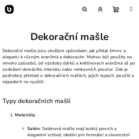
Přejít
na
obsah
Nákupn
Hledat
Přihlášení
Dekorační mašle
košík
Dekorační mašle jsou skvělým způsobem, jak přidat šmrnc a
eleganci k různým aranžmá a dekoracím. Mohou být použity na
mnoho způsobů, od výzdoby dárků a květinových aranžmá až po
ozdobení domácího interiéru nebo venkovních prostor. Zde je
podrobný přehled o dekoračních mašlích, jejich typech, použití a
nápadech na využití:
Typy dekoračních mašlí
Materiály
:
Satén
: Saténové mašle mají lesklý povrch a
elegantní vzhled, ideální pro formální a slavnostní