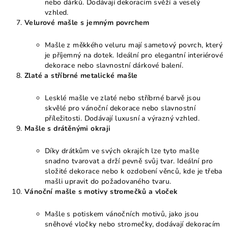
nebo dárků. Dodávají dekoracím svěží a veselý
vzhled.
Velurové mašle s jemným povrchem
Mašle z měkkého veluru mají sametový povrch, který
je příjemný na dotek. Ideální pro elegantní interiérové
dekorace nebo slavnostní dárkové balení.
Zlaté a stříbrné metalické mašle
Lesklé mašle ve zlaté nebo stříbrné barvě jsou
skvělé pro vánoční dekorace nebo slavnostní
příležitosti. Dodávají luxusní a výrazný vzhled.
Mašle s drátěnými okraji
Díky drátkům ve svých okrajích lze tyto mašle
snadno tvarovat a drží pevně svůj tvar. Ideální pro
složité dekorace nebo k ozdobení věnců, kde je třeba
mašli upravit do požadovaného tvaru.
Vánoční mašle s motivy stromečků a vloček
Mašle s potiskem vánočních motivů, jako jsou
sněhové vločky nebo stromečky, dodávají dekoracím