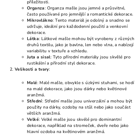
příležitosti.
Organza
: Organza mašle jsou jemné a průsvitné,
často používané pro jemnější a romantické dekorace.
Mikrovlákno
: Tento materiál je odolný a snadno se
udržuje, ideální pro každodenní použití a venkovní
dekorace.
Látka
: Látkové mašle mohou být vyrobeny z různých
druhů textilu, jako je bavlna, len nebo vlna, a nabízejí
variabilitu v textuře a vzhledu.
Juta a sisal
: Tyto přírodní materiály jsou skvělé pro
rustikální a přírodní styl dekorace.
Velikosti a tvary
:
Malé
: Malé mašle, obvykle s úzkými stuhami, se hodí
na malé dekorace, jako jsou dárky nebo květinové
aranžmá.
Střední
: Střední mašle jsou univerzální a mohou být
použity na dárky, ozdoby na stůl nebo jako součást
větších aranžmá.
Velké
: Velké mašle jsou skvélé pro dominantní
dekorace, například na stromeček, dveře nebo jako
hlavní ozdoba na květinovém aranžmá.