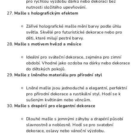
pro rychlou výzdobu dárků nebo dekorací bez
nutnosti složitého upevňování.
Mašle s holografickým efektem
Zářivé holografické mašle mění barvy podle úhlu
světla. Skvělé pro futuristické dekorace nebo pro
děti, které milují pestré barvy.
Mašle s motivem hvězd a měsíce
Ideální pro sváteční dekorace, zejména pro zimní
období. Vhodné jako ozdoba na dárky nebo dekorace
do dětských pokojů.
Mašle z lněného materiálu pro přírodní styl
Lněné mašle jsou jednoduché a elegantní, perfektní
pro přírodní dekorace a rustikální styl. Hodí se k
sušeným květinám nebo věncům.
Mašle s drapérií pro elegantní dekorace
Dlouhé mašle s jemnými záhyby a drapérií působí
slavnostně a noblesně. Hodí se pro svatební
dekorace, oslavy nebo vánoční výzdobu.