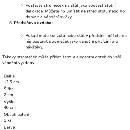
Postavte stromeček na stůl jako součást stolní
dekorace. Můžete ho umístit na střed stolu nebo ho
doplnit o vánoční svíčky.
Předsíňová ozdoba:
Pokud máte konzolu nebo stůl v předsíni, můžete na
něj postavit stromeček jako vánoční přivítání pro
návštěvy.
Takový stromeček může přidat šarm a elegantní dotek do vaší
vánoční výzdoby.
Délka
12,5 cm
Šířka
2 cm
Výška
40 cm
Obsah balení
1 ks
Barva