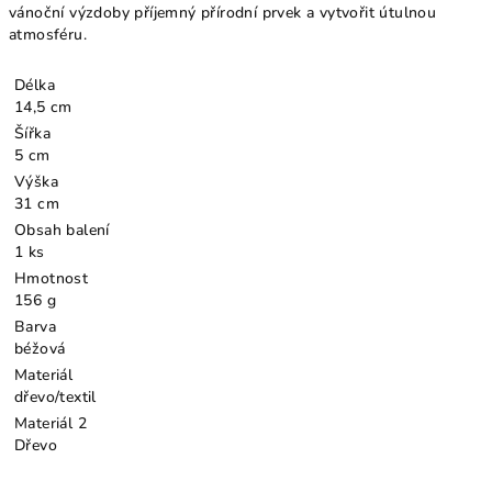
vánoční výzdoby příjemný přírodní prvek a vytvořit útulnou
atmosféru.
Délka
14,5 cm
Šířka
5 cm
Výška
31 cm
Obsah balení
1 ks
Hmotnost
156 g
Barva
béžová
Materiál
dřevo/textil
Materiál 2
Dřevo