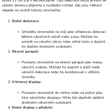
výšku 31 cm a je v béžové barvě. Tato dekorace může přinést do
vašeho domova příjemný a rustikální vzhled. Zde jsou některé
nápady na využití tohoto stromečku:
Stolní dekorace:
Umístěte stromeček na stůl jako středovou dekoraci
během vánočních večeří nebo oslav. Můžete ho
umístit na vánoční ubrus nebo střed stolu a doplnit
ho dalšími drobnými ozdobami.
Okenní parapet:
Postavte stromeček na okenní parapet jako malou
vánoční ozdobu. Můžete ho doplnit o další malé
vánoční dekorace nebo ho kombinovat s většími
stromky.
Vitrínový display:
Postavte stromeček do vitríny nebo na police jako
část vánočního displaye. Může být doplněn dalšími
drobnými vánočními ozdobami.
Stolní display v předsíni: