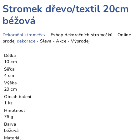
Stromek dřevo/textil 20cm
béžová
Dekorační stromeček
- Eshop dekoračních stromečků - Online
prodej
dekorace
- Sleva - Akce - Výprodej
Délka
10 cm
Šířka
4 cm
Výška
20 cm
Obsah balení
1 ks
Hmotnost
76 g
Barva
béžová
Materiál