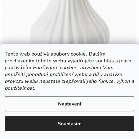
Tento web používá soubory cookie. Dalším
procházením tohoto webu vyjadřujete souhlas s jejich
používáním.
Používáme cookies, abychom Vám
umožnili pohodlné prohlížení webu a díky analýze
provozu webu neustále zlepšovali jeho funkce, výkon a
použitelnost.
Dekorační váza bílá mramor 150x225 mm –
nadčasová elegance a čistota v jednom
Nastavení
Váza není jen praktickým doplňkem, ale skutečným uměleckým
kouskem, který dokáže pozvednout atmosféru každého prostoru.
Souhlasím
Dekorační váza v bílém mramorovém designu a rozměrech
150x225 mm představuje spojení nadčasové elegance,
minimalistické čistoty a přírodní krásy, která vdechne vašemu