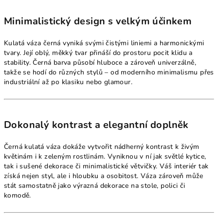
Minimalistický design s velkým účinkem
Kulatá váza černá vyniká svými čistými liniemi a harmonickými
tvary. Její oblý, měkký tvar přináší do prostoru pocit klidu a
stability. Černá barva působí hluboce a zároveň univerzálně,
takže se hodí do různých stylů – od moderního minimalismu přes
industriální až po klasiku nebo glamour.
Dokonalý kontrast a elegantní doplněk
Černá kulatá váza dokáže vytvořit nádherný kontrast k živým
květinám i k zeleným rostlinám. Vyniknou v ní jak světlé kytice,
tak i sušené dekorace či minimalistické větvičky. Váš interiér tak
získá nejen styl, ale i hloubku a osobitost. Váza zároveň může
stát samostatně jako výrazná dekorace na stole, polici či
komodě.