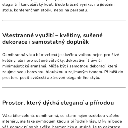
elegantní kancelářský kout. Bude krásně vynikat na jídelním
stole, konferenčním stolku nebo na parapetu.
Všestranné využití – květiny, sušené
dekorace i samostatný doplněk
Osmihranná váza bílo-zelená je skvělou volbou nejen pro živé
květiny, ale i pro sušené větvičky, dekorativní trávy či
minimalistické aranžmá. Může být i samotnou dekorací, která
zaujme svou barevnou hloubkou a zajímavým tvarem. Přináší do
prostoru pocit svěžesti a zároveň elegantního stylu.
Prostor, který dýchá elegancí a přírodou
Váza bílo-zelená, osmihranná, se stane nejen ozdobou vašeho
interiéru, ale také symbolem klidu a přírodní krásy. Díky ní bude
váš domov působit svěže, harmonicky a útulně. Je to dekorace,