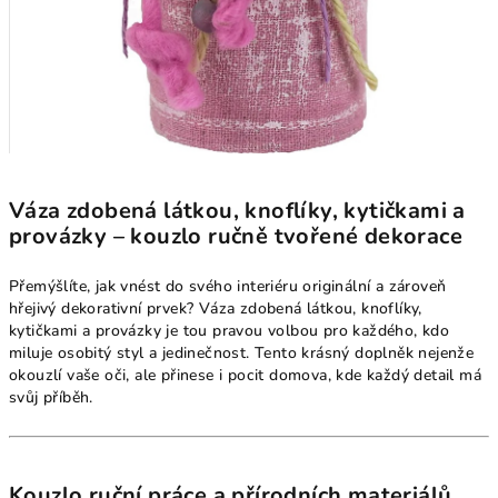
Váza zdobená látkou, knoflíky, kytičkami a
provázky – kouzlo ručně tvořené dekorace
Přemýšlíte, jak vnést do svého interiéru originální a zároveň
hřejivý dekorativní prvek? Váza zdobená látkou, knoflíky,
kytičkami a provázky je tou pravou volbou pro každého, kdo
miluje osobitý styl a jedinečnost. Tento krásný doplněk nejenže
okouzlí vaše oči, ale přinese i pocit domova, kde každý detail má
svůj příběh.
Kouzlo ruční práce a přírodních materiálů