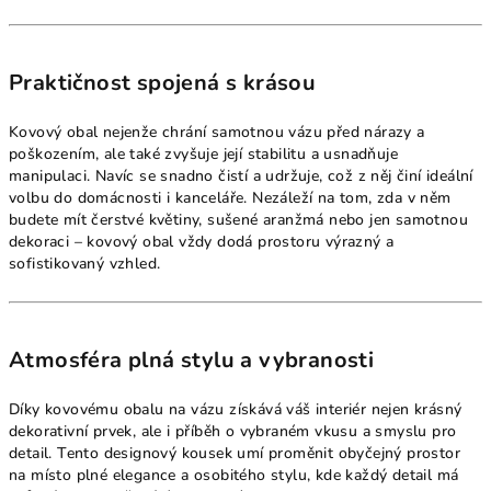
Praktičnost spojená s krásou
Kovový obal nejenže chrání samotnou vázu před nárazy a
poškozením, ale také zvyšuje její stabilitu a usnadňuje
manipulaci. Navíc se snadno čistí a udržuje, což z něj činí ideální
volbu do domácnosti i kanceláře. Nezáleží na tom, zda v něm
budete mít čerstvé květiny, sušené aranžmá nebo jen samotnou
dekoraci – kovový obal vždy dodá prostoru výrazný a
sofistikovaný vzhled.
Atmosféra plná stylu a vybranosti
Díky kovovému obalu na vázu získává váš interiér nejen krásný
dekorativní prvek, ale i příběh o vybraném vkusu a smyslu pro
detail. Tento designový kousek umí proměnit obyčejný prostor
na místo plné elegance a osobitého stylu, kde každý detail má