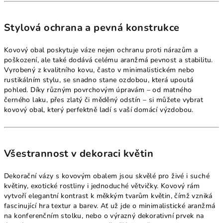
Stylová ochrana a pevná konstrukce
Kovový obal poskytuje váze nejen ochranu proti nárazům a
poškození, ale také dodává celému aranžmá pevnost a stabilitu.
Vyrobený z kvalitního kovu, často v minimalistickém nebo
rustikálním stylu, se snadno stane ozdobou, která upoutá
pohled. Díky různým povrchovým úpravám – od matného
černého laku, přes zlatý či měděný odstín – si můžete vybrat
kovový obal, který perfektně ladí s vaší domácí výzdobou.
Všestrannost v dekoraci květin
Dekorační vázy s kovovým obalem jsou skvělé pro živé i suché
květiny, exotické rostliny i jednoduché větvičky. Kovový rám
vytvoří elegantní kontrast k měkkým tvarům květin, čímž vzniká
fascinující hra textur a barev. Ať už jde o minimalistické aranžmá
na konferenčním stolku, nebo o výrazný dekorativní prvek na