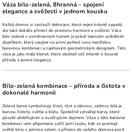
Váza bílo-zelená, 8hranná – spojení
elegance a svěžesti v jednom kousku
Každý domov si zaslouží dekorace, která nejen krásně vypadá,
ale také dokáže přinést do prostoru harmonii a svěžest. Váza
bílo-zelená s osmihranným tvarem je právě takovým unikátním
doplňkem, který zaujme na první pohled svou neotřelou
barevnou kombinací a zajímavým geometrickým designem. Tato
váza je jako malý klenot, který obohatí váš interiér o kousek
přírody a jemné elegance.
Bílo-zelená kombinace – příroda a čistota v
dokonalé harmonii
Zelená barva symbolizuje život, růst a obnovu, zatímco bílá je
barvou čistoty, světla a klidu. Společně vytvářejí barvy, které
působí uklidňujícím a osvěžujícím dojmem. Váza v této barevné
kombinaci vám připomene svěží jarní louku, kde se prolínají
světlé tóny s jemnou zelení, a přinese do vašeho domova pocit