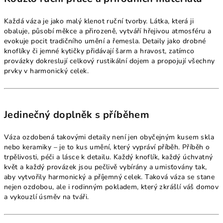
Každá váza je jako malý klenot ruční tvorby. Látka, která ji
obaluje, působí měkce a přirozeně, vytváří hřejivou atmosféru a
evokuje pocit tradičního umění a řemesla. Detaily jako drobné
knoflíky či jemné kytičky přidávají šarm a hravost, zatímco
provázky dokreslují celkový rustikální dojem a propojují všechny
prvky v harmonický celek.
Jedinečný doplněk s příběhem
Váza ozdobená takovými detaily není jen obyčejným kusem skla
nebo keramiky – je to kus umění, který vypráví příběh. Příběh o
trpělivosti, péči a lásce k detailu. Každý knoflík, každý úchvatný
květ a každý provázek jsou pečlivě vybírány a umisťovány tak,
aby vytvořily harmonický a příjemný celek. Taková váza se stane
nejen ozdobou, ale i rodinným pokladem, který zkrášlí váš domov
a vykouzlí úsměv na tváři.