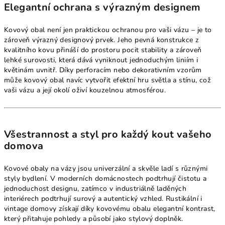
Elegantní ochrana s výrazným designem
Kovový obal není jen praktickou ochranou pro vaši vázu – je to
zároveň výrazný designový prvek. Jeho pevná konstrukce z
kvalitního kovu přináší do prostoru pocit stability a zároveň
lehké surovosti, která dává vyniknout jednoduchým liniím i
květinám uvnitř. Díky perforacím nebo dekorativním vzorům
může kovový obal navíc vytvořit efektní hru světla a stínu, což
vaši vázu a její okolí oživí kouzelnou atmosférou.
Všestrannost a styl pro každý kout vašeho
domova
Kovové obaly na vázy jsou univerzální a skvěle ladí s různými
styly bydlení. V moderních domácnostech podtrhují čistotu a
jednoduchost designu, zatímco v industriálně laděných
interiérech podtrhují surový a autentický vzhled. Rustikální i
vintage domovy získají díky kovovému obalu elegantní kontrast,
který přitahuje pohledy a působí jako stylový doplněk.