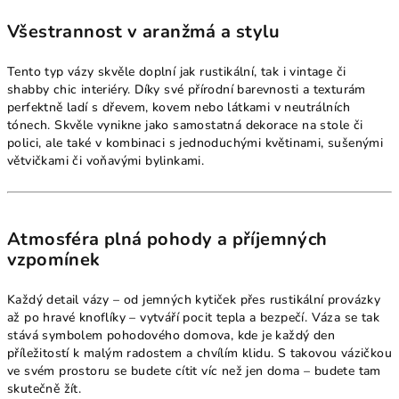
Všestrannost v aranžmá a stylu
Tento typ vázy skvěle doplní jak rustikální, tak i vintage či
shabby chic interiéry. Díky své přírodní barevnosti a texturám
perfektně ladí s dřevem, kovem nebo látkami v neutrálních
tónech. Skvěle vynikne jako samostatná dekorace na stole či
polici, ale také v kombinaci s jednoduchými květinami, sušenými
větvičkami či voňavými bylinkami.
Atmosféra plná pohody a příjemných
vzpomínek
Každý detail vázy – od jemných kytiček přes rustikální provázky
až po hravé knoflíky – vytváří pocit tepla a bezpečí. Váza se tak
stává symbolem pohodového domova, kde je každý den
příležitostí k malým radostem a chvílím klidu. S takovou vázičkou
ve svém prostoru se budete cítit víc než jen doma – budete tam
skutečně žít.