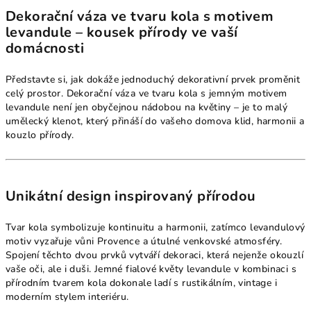
Dekorační váza ve tvaru kola s motivem
levandule – kousek přírody ve vaší
domácnosti
Představte si, jak dokáže jednoduchý dekorativní prvek proměnit
celý prostor. Dekorační váza ve tvaru kola s jemným motivem
levandule není jen obyčejnou nádobou na květiny – je to malý
umělecký klenot, který přináší do vašeho domova klid, harmonii a
kouzlo přírody.
Unikátní design inspirovaný přírodou
Tvar kola symbolizuje kontinuitu a harmonii, zatímco levandulový
motiv vyzařuje vůni Provence a útulné venkovské atmosféry.
Spojení těchto dvou prvků vytváří dekoraci, která nejenže okouzlí
vaše oči, ale i duši. Jemné fialové květy levandule v kombinaci s
přírodním tvarem kola dokonale ladí s rustikálním, vintage i
moderním stylem interiéru.