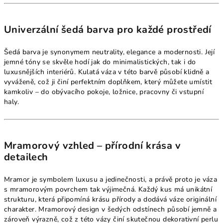
Univerzální šedá barva pro každé prostředí
Šedá barva je synonymem neutrality, elegance a modernosti. Její
jemné tóny se skvěle hodí jak do minimalistických, tak i do
luxusnějších interiérů. Kulatá váza v této barvě působí klidně a
vyváženě, což ji činí perfektním doplňkem, který můžete umístit
kamkoliv – do obývacího pokoje, ložnice, pracovny či vstupní
haly.
Mramorový vzhled – přírodní krása v
detailech
Mramor je symbolem luxusu a jedinečnosti, a právě proto je váza
s mramorovým povrchem tak výjimečná. Každý kus má unikátní
strukturu, která připomíná krásu přírody a dodává váze originální
charakter. Mramorový design v šedých odstínech působí jemně a
zároveň výrazně, což z této vázy činí skutečnou dekorativní perlu