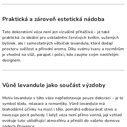
Praktická a zároveň estetická nádoba
Tato dekorativní váza není jen vizuálně přitažlivá – je také
praktická. Je ideální pro uskladnění čerstvých květin, sušených
bylinek, ale i samostatných větviček levandule, které dodají
prostoru svěžest a přírodní aroma. Díky svému tvaru a rozměrům
je vhodná na stůl, parapet i polici, kde zaujme svým neotřelým
designem.
Vůně levandule jako součást výzdoby
Motiv levandule v této váze nepředstavuje pouze dekoraci – je to
symbol klidu, relaxace a romantiky. Vůně levandule má
blahodárné účinky na mysl i tělo, pomáhá odbourávat stres a
navozuje pocit pohody. I když váza není přímo vonná, její vzhled
evokuje tuto uklidňující atmosféru a přináší do vašeho domova
nádech Provence.