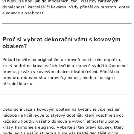
vzhledu se hodí jak do moderních, tak i klasicky zařízených
domácností, kanceláří či kaváren. Vždy přináší do prostoru dotek
elegance a osobitosti.
Proč si vybrat dekorační vázu s kovovým
obalem?
Pokud toužíte po originálním a zároveň praktickém doplňku,
který podtrhne krásu vašich květin a zároveň vydrží každodenní
provoz, je váza s kovovým obalem ideální řešení. Přináší do
prostoru robustnost a zároveň jemnost, moderní design i
přírodní kouzlo.
Dekorační váza s kovovým obalem na květiny je více než jen
nádoba na květiny. Je to stylový doplněk, který vdechne život
každému koutku vašeho domova a vytvoří atmosféru plnou
krásy, harmonie a eleganci. Vyberte si ten pravý kousek, který
bude ladit s vaším stylem a bude vás každý den těšit svým