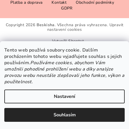
Platba a doprava
Kontakt
Obchodní podmínky
á
GDPR
p
a
Copyright 2026
Beskisha
. Všechna práva vyhrazena.
Upravit
t
nastavení cookies
í
Vytvořil Shoptet
Tento web používá soubory cookie. Dalším
procházením tohoto webu vyjadřujete souhlas s jejich
používáním.
Používáme cookies, abychom Vám
umožnili pohodlné prohlížení webu a díky analýze
provozu webu neustále zlepšovali jeho funkce, výkon a
použitelnost.
Nastavení
Souhlasím