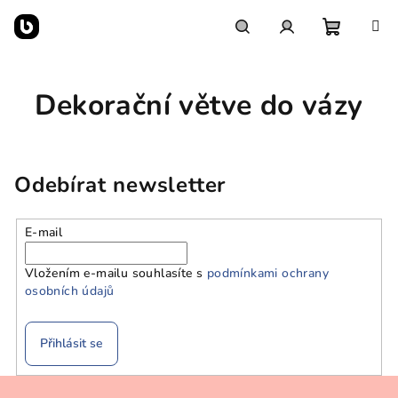
Přejít
na
obsah
Nákupn
Hledat
Přihlášení
Dekorační větve do vázy
košík
Odebírat newsletter
E-mail
Vložením e-mailu souhlasíte s
podmínkami ochrany
osobních údajů
Přihlásit se
Z