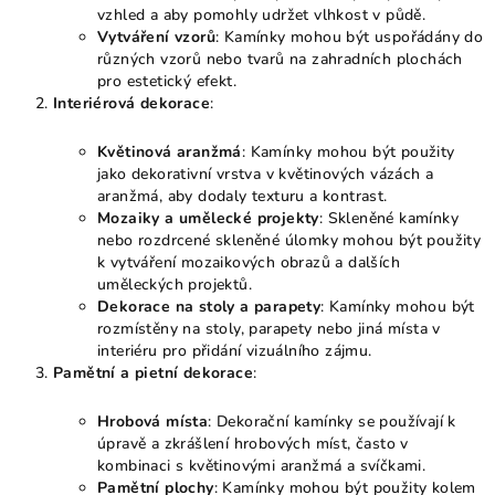
vzhled a aby pomohly udržet vlhkost v půdě.
Vytváření vzorů
: Kamínky mohou být uspořádány do
různých vzorů nebo tvarů na zahradních plochách
pro estetický efekt.
Interiérová dekorace
:
Květinová aranžmá
: Kamínky mohou být použity
jako dekorativní vrstva v květinových vázách a
aranžmá, aby dodaly texturu a kontrast.
Mozaiky a umělecké projekty
: Skleněné kamínky
nebo rozdrcené skleněné úlomky mohou být použity
k vytváření mozaikových obrazů a dalších
uměleckých projektů.
Dekorace na stoly a parapety
: Kamínky mohou být
rozmístěny na stoly, parapety nebo jiná místa v
interiéru pro přidání vizuálního zájmu.
Pamětní a pietní dekorace
:
Hrobová místa
: Dekorační kamínky se používají k
úpravě a zkrášlení hrobových míst, často v
kombinaci s květinovými aranžmá a svíčkami.
Pamětní plochy
: Kamínky mohou být použity kolem