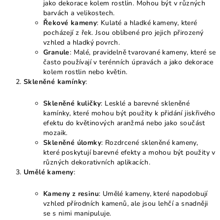
jako dekorace kolem rostlin. Mohou být v různých
barvách a velikostech.
Řekové kameny
: Kulaté a hladké kameny, které
pocházejí z řek. Jsou oblíbené pro jejich přirozený
vzhled a hladký povrch.
Granule
: Malé, pravidelně tvarované kameny, které se
často používají v terénních úpravách a jako dekorace
kolem rostlin nebo květin.
Skleněné kamínky
:
Skleněné kuličky
: Lesklé a barevné skleněné
kamínky, které mohou být použity k přidání jiskřivého
efektu do květinových aranžmá nebo jako součást
mozaik.
Skleněné úlomky
: Rozdrcené skleněné kameny,
které poskytují barevné efekty a mohou být použity v
různých dekorativních aplikacích.
Umělé kameny
:
Kameny z resinu
: Umělé kameny, které napodobují
vzhled přírodních kamenů, ale jsou lehčí a snadněji
se s nimi manipuluje.