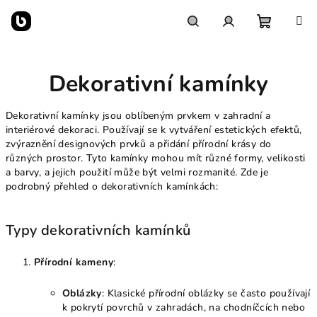
Přejít
na
obsah
Nákupn
Hledat
Přihlášení
Dekorativní kamínky
košík
Dekorativní kamínky jsou oblíbeným prvkem v zahradní a
interiérové dekoraci. Používají se k vytváření estetických efektů,
zvýraznění designových prvků a přidání přírodní krásy do
různých prostor. Tyto kamínky mohou mít různé formy, velikosti
a barvy, a jejich použití může být velmi rozmanité. Zde je
podrobný přehled o dekorativních kamínkách:
Typy dekorativních kamínků
Přírodní kameny
:
Oblázky
: Klasické přírodní oblázky se často používají
k pokrytí povrchů v zahradách, na chodníčcích nebo