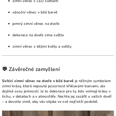
zimní věnec s LED světlem
vánoční věnec v bílé barvě
jemný zimní věnec na dveře
dekorace na dveře zima světlo
zimní věnec s bílými květy a světly
💬 Závěrečné zamyšlení
Svítící zimní věnec na dveře v bílé barvě
je něžným symbolem
zimní krásy, která nepoutá pozornost křiklavými barvami, ale
dojímá svou jemností. Je to dekorace pro ty, kdo vnímají krásu v
tichu, v detailech a v atmosféře. Nechte jej zazářit u vašich dveří
– a dovolte zimě, aby vás objala ve své nejčistší podobě.