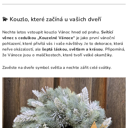
💫 Kouzlo, které začíná u vašich dveří
Nechte letos vstoupit kouzlo Vánoc hned od prahu.
Svítící
věnec s cedulkou „Kouzelné Vánoce“
je jako první vánoční
pohlazení, které přivítá vás i vaše návštěvy. Je to dekorace, která
neřve okázalostí, ale
šeptá láskou, světlem a krásou
. Připomíná,
že Vánoce jsou o maličkostech, které tvoří velké okamžiky.
Zavěste na dveře symbol světla a nechte zářit celé svátky.