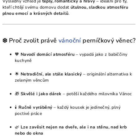
Výsledný vzhled je
teplý, romantický a hravý
– ideální pro ty,
kteří chtějí svému domovu dodat
útulnou, sladkou atmosféru
plnou emocí a krásných detailů
.
❄️ Proč zvolit právě
vánoční
perníčkový věnec?
🧡
Navodí domácí atmosféru
– vypadá jako z babiččiny
kuchyně
🌟
Netradiční, ale stále klasický
– originální alternativa k
zeleným věncům
🎁
Skvělé i jako dárek
– potěší každého milovníka Vánoc
🕯
Ručně vyráběný
– každý kousek je jedinečný, plný
poctivé práce
🌿
Lze zavěsit nejen na dveře, ale i na stěnu, nad krb
nebo do okna