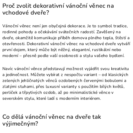
Proč zvolit dekorativní vánoční věnec na
vchodové dveře?
Vánoční věnec není jen obyčejná dekorace. Je to symbol tradice,
rodinné pohody a očekávání svátečních radostí. Zavěšený na
dveře, okamžitě komunikuje příběh domova plného tepla, štěstí a
otevřenosti. Dekorativní vánoční věnec na vchodové dveře vytváří
první dojem, který může být něžný, elegantní, rustikální nebo
moderní – přesně podle vaší osobnosti a stylu vašeho bydlení.
Navíc vánoční věnce představují možnost vyjádřit svou kreativitu
a jedinečnost. Můžete vybírat z nespočtu variant – od klasických
zelených jehličnatých věnců ozdobených červenými bobulemi a
zlatými stuhami, přes luxusní varianty s použitím bílých květů,
perliček a třpytivých ozdob, až po minimalistické věnce v
severském stylu, které ladí s moderním interiérem.
Co dělá vánoční věnec na dveře tak
výjimečným?