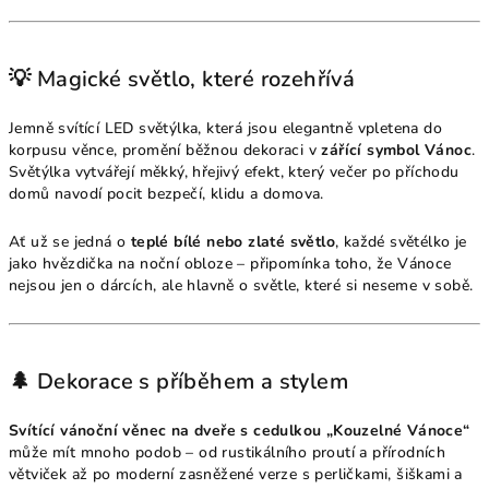
💡 Magické světlo, které rozehřívá
Jemně svítící LED světýlka, která jsou elegantně vpletena do
korpusu věnce, promění běžnou dekoraci v
zářící symbol Vánoc
.
Světýlka vytvářejí měkký, hřejivý efekt, který večer po příchodu
domů navodí pocit bezpečí, klidu a domova.
Ať už se jedná o
teplé bílé nebo zlaté světlo
, každé světélko je
jako hvězdička na noční obloze – připomínka toho, že Vánoce
nejsou jen o dárcích, ale hlavně o světle, které si neseme v sobě.
🌲 Dekorace s příběhem a stylem
Svítící vánoční věnec na dveře s cedulkou „Kouzelné Vánoce“
může mít mnoho podob – od rustikálního proutí a přírodních
větviček až po moderní zasněžené verze s perličkami, šiškami a