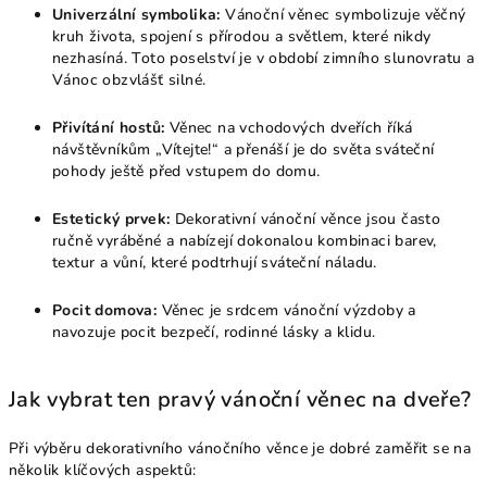
Univerzální symbolika:
Vánoční věnec symbolizuje věčný
kruh života, spojení s přírodou a světlem, které nikdy
nezhasíná. Toto poselství je v období zimního slunovratu a
Vánoc obzvlášť silné.
Přivítání hostů:
Věnec na vchodových dveřích říká
návštěvníkům „Vítejte!“ a přenáší je do světa sváteční
pohody ještě před vstupem do domu.
Estetický prvek:
Dekorativní vánoční věnce jsou často
ručně vyráběné a nabízejí dokonalou kombinaci barev,
textur a vůní, které podtrhují sváteční náladu.
Pocit domova:
Věnec je srdcem vánoční výzdoby a
navozuje pocit bezpečí, rodinné lásky a klidu.
Jak vybrat ten pravý vánoční věnec na dveře?
Při výběru dekorativního vánočního věnce je dobré zaměřit se na
několik klíčových aspektů: