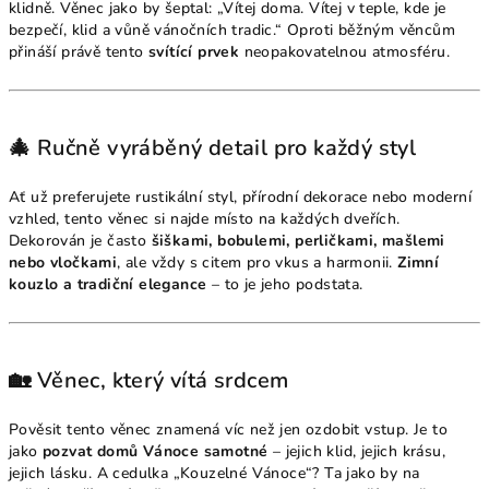
klidně. Věnec jako by šeptal: „Vítej doma. Vítej v teple, kde je
bezpečí, klid a vůně vánočních tradic.“ Oproti běžným věncům
přináší právě tento
svítící prvek
neopakovatelnou atmosféru.
🎄 Ručně vyráběný detail pro každý styl
Ať už preferujete rustikální styl, přírodní dekorace nebo moderní
vzhled, tento věnec si najde místo na každých dveřích.
Dekorován je často
šiškami, bobulemi, perličkami, mašlemi
nebo vločkami
, ale vždy s citem pro vkus a harmonii.
Zimní
kouzlo a tradiční elegance
– to je jeho podstata.
🏡 Věnec, který vítá srdcem
Pověsit tento věnec znamená víc než jen ozdobit vstup. Je to
jako
pozvat domů Vánoce samotné
– jejich klid, jejich krásu,
jejich lásku. A cedulka „Kouzelné Vánoce“? Ta jako by na