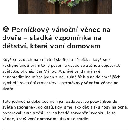
🍪 Perníčkový vánoční věnec na
dveře – sladká vzpomínka na
dětství, která voní domovem
Když se vzduch naplní vůní skořice a hřebíčku, když se z
kuchyně linou první tóny pečení a všude se začnou objevovat
světýlka, přichází čas Vánoc. A právě tehdy má své
nenahraditelné místo jeden z nejútulnějších a nejdojemnějších
symbolů sváteční atmosféry –
perníčkový vánoční věnec na
dveře
.
Tato jedinečná dekorace není jen ozdobou. Je
pozvánkou do
světa vzpomínek
, do časů, kdy jsme jako děti tiskli nosy na okna,
pozorovali sníh a těšili se na každé zazvonění zvonku. Je to
věnec, který voní domovem, láskou a tradicí
.