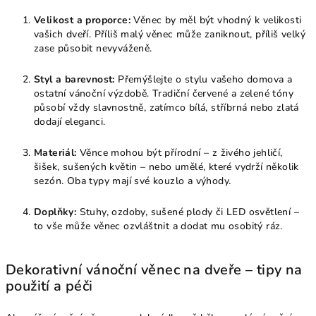
Velikost a proporce:
Věnec by měl být vhodný k velikosti
vašich dveří. Příliš malý věnec může zaniknout, příliš velký
zase působit nevyváženě.
Styl a barevnost:
Přemýšlejte o stylu vašeho domova a
ostatní vánoční výzdobě. Tradiční červené a zelené tóny
působí vždy slavnostně, zatímco bílá, stříbrná nebo zlatá
dodají eleganci.
Materiál:
Věnce mohou být přírodní – z živého jehličí,
šišek, sušených květin – nebo umělé, které vydrží několik
sezón. Oba typy mají své kouzlo a výhody.
Doplňky:
Stuhy, ozdoby, sušené plody či LED osvětlení –
to vše může věnec ozvláštnit a dodat mu osobitý ráz.
Dekorativní vánoční věnec na dveře – tipy na
použití a péči