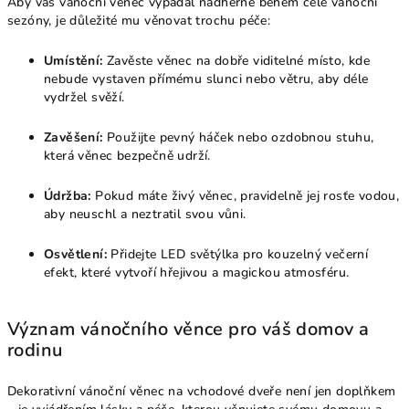
Aby váš vánoční věnec vypadal nádherně během celé vánoční
sezóny, je důležité mu věnovat trochu péče:
Umístění:
Zavěste věnec na dobře viditelné místo, kde
nebude vystaven přímému slunci nebo větru, aby déle
vydržel svěží.
Zavěšení:
Použijte pevný háček nebo ozdobnou stuhu,
která věnec bezpečně udrží.
Údržba:
Pokud máte živý věnec, pravidelně jej rosťe vodou,
aby neuschl a neztratil svou vůni.
Osvětlení:
Přidejte LED světýlka pro kouzelný večerní
efekt, které vytvoří hřejivou a magickou atmosféru.
Význam vánočního věnce pro váš domov a
rodinu
Dekorativní vánoční věnec na vchodové dveře není jen doplňkem