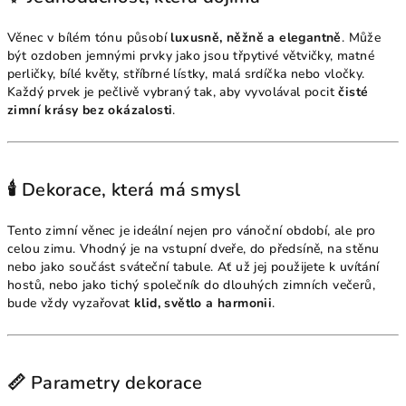
Věnec v bílém tónu působí
luxusně, něžně a elegantně
. Může
být ozdoben jemnými prvky jako jsou třpytivé větvičky, matné
perličky, bílé květy, stříbrné lístky, malá srdíčka nebo vločky.
Každý prvek je pečlivě vybraný tak, aby vyvolával pocit
čisté
zimní krásy bez okázalosti
.
🕯️ Dekorace, která má smysl
Tento zimní věnec je ideální nejen pro vánoční období, ale pro
celou zimu. Vhodný je na vstupní dveře, do předsíně, na stěnu
nebo jako součást sváteční tabule. Ať už jej použijete k uvítání
hostů, nebo jako tichý společník do dlouhých zimních večerů,
bude vždy vyzařovat
klid, světlo a harmonii
.
📏 Parametry dekorace