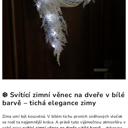
❄️ Svítící zimní věnec na dveře v bílé
barvě – tichá elegance zimy
Zima umí být kouzelná. V bílém tichu prvních sněhových vloček
se rodí ta nejjemnější krása. A právě tuto výjimečnou atmosféru v
sobě nese
svítící zimní věnec na dveře v bílé barvě
– dekorace,