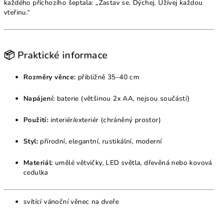
každého příchozího šeptala: „Zastav se. Dýchej. Užívej každou
vteřinu.“
📦 Praktické informace
Rozměry věnce:
přibližně 35–40 cm
Napájení:
baterie (většinou 2x AA, nejsou součástí)
Použití:
interiér/exteriér (chráněný prostor)
Styl:
přírodní, elegantní, rustikální, moderní
Materiál:
umělé větvičky, LED světla, dřevěná nebo kovová
cedulka
svítící vánoční věnec na dveře