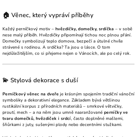
🏠 Věnec, který vypráví příběhy
Každý perníčkový motiv –
hvězdičky, domečky, srdíčka
– v sobě
nese malý příběh. Hvězdičky připomínají tichou noc plnou přání.
Domečky symbolizují teplo domova, bezpečí a útulné chvíle
strávené s rodinou. A srdíčka? Ta jsou o lásce. O tom
nejdůležitějším, co si přejeme nejen o Vánocích, ale po celý rok.
💫 Stylová dekorace s duší
Perníčkový věnec na dveře
je krásným spojením tradiční vánoční
symboliky a dekorativní elegance. Základem bývá většinou
rustikální korpus z přírodních materiálů – smrkové větvičky,
proutí, mech – a na něm jsou umně naaranžované
perníčky ve
tvaru domečků, hvězdiček i srdcí
, často doplněné mašlemi,
šňůrkami z juty, sušenými plody nebo decentními stužkami.