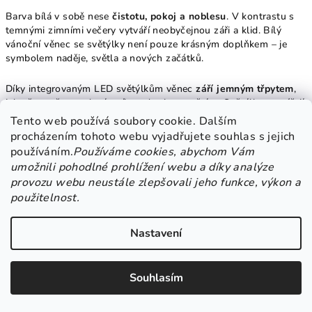
Barva bílá v sobě nese
čistotu, pokoj a noblesu
. V kontrastu s
temnými zimními večery vytváří neobyčejnou záři a klid. Bílý
vánoční věnec se světýlky není pouze krásným doplňkem – je
symbolem naděje, světla a nových začátků.
Díky integrovaným LED světýlkům věnec
září jemným třpytem
,
jako čerstvě napadaný sníh pod svitem měsíce. Světýlka vytvářejí
útulnou a přívětivou atmosféru, která vítá každého hosta s
Tento web používá soubory cookie. Dalším
otevřeným srdcem.
procházením tohoto webu vyjadřujete souhlas s jejich
používáním.
Používáme cookies, abychom Vám
umožnili pohodlné prohlížení webu a díky analýze
provozu webu neustále zlepšovali jeho funkce, výkon a
🌟 Adventní význam a zimní krása v jednom
použitelnost.
Tento
věnec
je více než jen ozdobou. V době adventu připomíná
Nastavení
očistu, očekávání a rodinnou blízkost
, zatímco ve vánočním
čase se proměňuje v symbol radosti, lásky a světla.
Souhlasím
Kombinace
přírodních větviček, sněhově bílých květů, šišek,
jemných perliček, vloček a světýlek
vytváří jedinečný vizuální
dojem. Každý detail je sladěn tak, aby působil přirozeně,