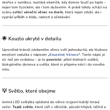
skořice s vanilkou, nastává okamžik, kdy domov touží po teple –
nejen tom fyzickém, ale i tom duševním. A právě tehdy vchází na
scénu
svítící vánoční věnec na dveře
, který nejen zdobí, ale i
vypráví příběh o klidu, radosti a očekávání.
🌟 Kouzlo ukryté v detailu
Uprostřed krásně zdobeného věnce svítí jednoduchá, ale hluboce
emotivní cedulka s nápisem
„
Kouzelné Vánoce
“
. Tento nápis je
víc než jen ozdobou – je to
poselství
, přání klidných svátků,
láskyplného domova a světla, které si přejeme nést i do nového
roku.
💡 Světlo, které obejme
Jemná LED světýlka vpletená do věnce rozjasní každý tmavý
večer.
Teplé světlo
, které září z větviček, působí hřejivě, něžně a