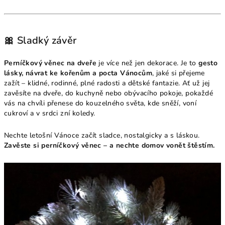
🎀 Sladký závěr
Perníčkový věnec na dveře
je více než jen dekorace. Je to
gesto
lásky, návrat ke kořenům a pocta Vánocům
, jaké si přejeme
zažít – klidné, rodinné, plné radosti a dětské fantazie. Ať už jej
zavěsíte na dveře, do kuchyně nebo obývacího pokoje, pokaždé
vás na chvíli přenese do kouzelného světa, kde sněží, voní
cukroví a v srdci zní koledy.
Nechte letošní Vánoce začít sladce, nostalgicky a s láskou.
Zavěste si perníčkový věnec – a nechte domov vonět štěstím.