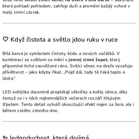
která pohladí pohledem, zahřeje duši a promění každý vchod v
malý zimní zázrak.
🤍 Když čistota a světlo jdou ruku v ruce
Bílá barva je symbolem čistoty, klidu a nových začátků. V
kombinaci se světlem se mění v
jemný zimní šepot
, který
připomíná tiché zasněžené ráno. Svítící věnec na dveře vyzařuje
přívětivost – jako kdyby říkal: „Pojď dál, tady tě čeká teplo a
láska.“
LED světýlka decentně proplétají větvičky a květy věnce, díky
čemuž se i v těch nejtemnějších večerech rozzáří hřejivým
třpytem. Tento detail vytváří okouzlující efekt nejen za šera, ale i
během celého zimního dne.
✨ Jednoduchost, která dojímá