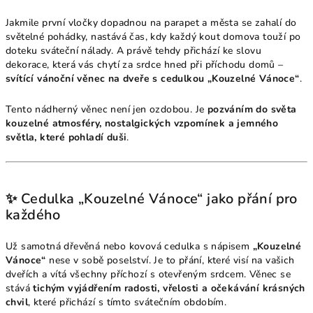
Jakmile první vločky dopadnou na parapet a města se zahalí do
světelné pohádky, nastává čas, kdy každý kout domova touží po
doteku sváteční nálady. A právě tehdy přichází ke slovu
dekorace, která vás chytí za srdce hned při příchodu domů –
svítící vánoční věnec na dveře s cedulkou „Kouzelné Vánoce“
.
Tento nádherný věnec není jen ozdobou. Je
pozváním do světa
kouzelné atmosféry, nostalgických vzpomínek a jemného
světla, které pohladí duši
.
✨ Cedulka „Kouzelné Vánoce“ jako přání pro
každého
Už samotná dřevěná nebo kovová cedulka s nápisem
„Kouzelné
Vánoce“
nese v sobě poselství. Je to přání, které visí na vašich
dveřích a vítá všechny příchozí s otevřeným srdcem. Věnec se
stává
tichým vyjádřením radosti, vřelosti a očekávání krásných
chvil
, které přichází s tímto svátečním obdobím.