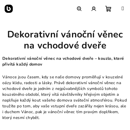
Přejít
na
obsah
Nákupn
Hledat
Přihlášení
Dekorativní vánoční věnec
košík
na vchodové dveře
Dekorativní vánoční věnec na vchodové dveře – kouzlo, které
přivítá každý domov
Vánoce jsou časem, kdy se naše domovy proměňují v kouzelné
oázy klidu, radosti a lásky. Právě dekorativní vánoční věnec na
vchodové dveře je jedním z nejpůvabnějších symbolů tohoto
kouzelného období, který vítá návštěvníky hřejivým objetím a
naplňuje každý kout vašeho domova sváteční atmosférou. Pokud
toužíte po tom, aby vaše vstupní dveře zazářily nejen krásou, ale
i duchem Vánoc, pak je vánoční věnec tím pravým doplňkem,
který nesmí chybět.