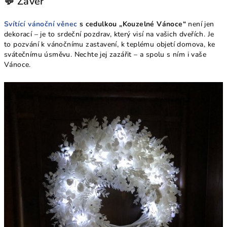
💬 Závěr
Svítící vánoční věnec
s cedulkou „Kouzelné Vánoce“
není jen
dekorací – je to srdeční pozdrav, který visí na vašich dveřích. Je
to pozvání k vánočnímu zastavení, k teplému objetí domova, ke
svátečnímu úsměvu. Nechte jej zazářit – a spolu s ním i vaše
Vánoce.