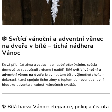
❄️ Svítící vánoční a adventní věnec
na dveře v bílé – tichá nádhera
Vánoc
Když přichází zima a vzduch se naplní očekáváním, světla
domovů se rozsvěcují srdcem i nadějí.
Bílý svítící vánoční a
adventní věnec na dveře
je symbolem této výjimečné chvíle –
dekorací, která spojuje ticho zimy s teplem domova, duchovní
hloubku adventu s radostí vánočních svátků.
✨ Bílá barva Vánoc: elegance, pokoj a čistota