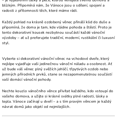
– je vyjádřením lásky a péče, kterou věnujete svému domovu a
blízkým. Připomíná nám, že Vánoce jsou o sdílení, spojení a
radosti z přítomnosti těch, které máme rádi.
Každý pohled na krásně ozdobený věnec přináší klid do duše a
připomíná, že doma je tam, kde vládne pohoda a štěstí. Proto je
tento dekorativní kousek nezbytnou součástí každé vánoční
výzdoby – ať už preferujete tradiční, moderní, rustikální či luxusní
styl.
Vyberte si dekorativní vánoční věnec na vchodové dveře, který
nejlépe vyjadřuje vaši jedinečnou vánoční náladu a osobnost. Ať
už bude váš věnec plný svěžích jehličí, třpytivých ozdob nebo
jemných přírodních prvků, stane se nezapomenutelnou součástí
vaší domácí vánoční pohody.
Nechte kouzlo vánočního věnce přivítat každého, kdo vstoupí do
vašeho domova, a užijte si krásné svátky plné radosti, lásky a
tepla. Vánoce začínají u dveří – a s tím pravým věncem je každý
návrat domů jako objetí od nejmilejších.