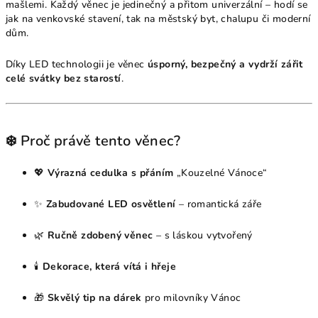
mašlemi. Každý věnec je jedinečný a přitom univerzální – hodí se
jak na venkovské stavení, tak na městský byt, chalupu či moderní
dům.
Díky LED technologii je věnec
úsporný, bezpečný a vydrží zářit
celé svátky bez starostí
.
❄️ Proč právě tento věnec?
💖
Výrazná cedulka s přáním
„Kouzelné Vánoce“
✨
Zabudované LED osvětlení
– romantická záře
🌿
Ručně zdobený věnec
– s láskou vytvořený
🕯
Dekorace, která vítá i hřeje
🎁
Skvělý tip na dárek
pro milovníky Vánoc