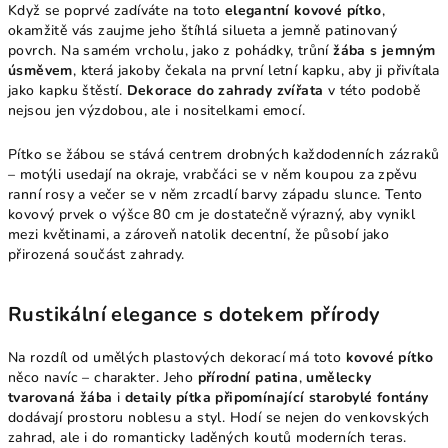
Když se poprvé zadíváte na toto
elegantní kovové pítko
,
okamžitě vás zaujme jeho štíhlá silueta a jemně patinovaný
povrch. Na samém vrcholu, jako z pohádky, trůní
žába s jemným
úsměvem
, která jakoby čekala na první letní kapku, aby ji přivítala
jako kapku štěstí.
Dekorace do zahrady zvířata
v této podobě
nejsou jen výzdobou, ale i nositelkami emocí.
Pítko se žábou se stává centrem drobných každodenních zázraků
– motýli usedají na okraje, vrabčáci se v něm koupou za zpěvu
ranní rosy a večer se v něm zrcadlí barvy západu slunce. Tento
kovový prvek o výšce 80 cm je dostatečně výrazný, aby vynikl
mezi květinami, a zároveň natolik decentní, že působí jako
přirozená součást zahrady.
Rustikální elegance s dotekem přírody
Na rozdíl od umělých plastových dekorací má toto
kovové pítko
něco navíc – charakter. Jeho
přírodní patina
,
umělecky
tvarovaná žába
i
detaily pítka připomínající starobylé fontány
dodávají prostoru noblesu a styl. Hodí se nejen do venkovských
zahrad, ale i do romanticky laděných koutů moderních teras.