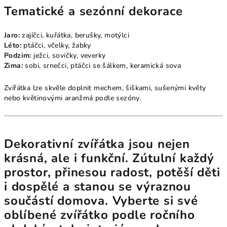
Tematické a sezónní dekorace
Jaro:
zajíčci, kuřátka, berušky, motýlci
Léto:
ptáčci, včelky, žabky
Podzim:
ježci, sovičky, veverky
Zima:
sobi, srnečci, ptáčci se šálkem, keramická sova
Zvířátka lze skvěle doplnit mechem, šiškami, sušenými květy
nebo květinovými aranžmá podle sezóny.
Dekorativní zvířátka
jsou nejen
krásná, ale i funkční. Zútulní každý
prostor, přinesou radost, potěší děti
i dospělé a stanou se výraznou
součástí domova. Vyberte si své
oblíbené zvířátko podle ročního