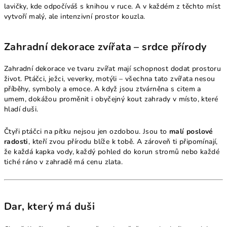
lavičky, kde odpočíváš s knihou v ruce. A v každém z těchto míst
vytvoří malý, ale intenzivní prostor kouzla.
Zahradní dekorace zvířata – srdce přírody
Zahradní dekorace ve tvaru zvířat mají schopnost dodat prostoru
život. Ptáčci, ježci, veverky, motýli – všechna tato zvířata nesou
příběhy, symboly a emoce. A když jsou ztvárněna s citem a
umem, dokážou proměnit i obyčejný kout zahrady v místo, které
hladí duši.
Čtyři ptáčci na pítku nejsou jen ozdobou. Jsou to
malí poslové
radosti
, kteří zvou přírodu blíže k tobě. A zároveň ti připomínají,
že každá kapka vody, každý pohled do korun stromů nebo každé
tiché ráno v zahradě má cenu zlata.
Dar, který má duši