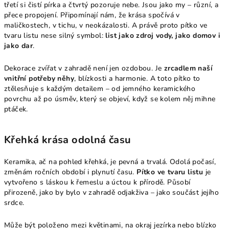
třetí si čistí pírka a čtvrtý pozoruje nebe. Jsou jako my – různí, a
přece propojení. Připomínají nám, že krása spočívá v
maličkostech, v tichu, v neokázalosti. A právě proto pítko ve
tvaru listu nese silný symbol:
list jako zdroj vody, jako domov i
jako dar
.
Dekorace zvířat v zahradě není jen ozdobou. Je
zrcadlem naší
vnitřní potřeby něhy
, blízkosti a harmonie. A toto pítko to
ztělesňuje s každým detailem – od jemného keramického
povrchu až po úsměv, který se objeví, když se kolem něj mihne
ptáček.
Křehká krása odolná času
Keramika, ač na pohled křehká, je pevná a trvalá. Odolá počasí,
změnám ročních období i plynutí času.
Pítko ve tvaru listu
je
vytvořeno s láskou k řemeslu a úctou k přírodě. Působí
přirozeně, jako by bylo v zahradě odjakživa – jako součást jejího
srdce.
Může být položeno mezi květinami, na okraj jezírka nebo blízko