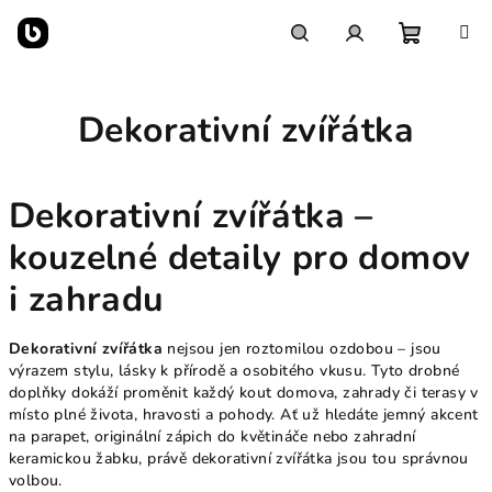
Přejít
na
obsah
Nákupn
Hledat
Přihlášení
Dekorativní zvířátka
košík
Dekorativní zvířátka –
kouzelné detaily pro domov
i zahradu
Dekorativní zvířátka
nejsou jen roztomilou ozdobou – jsou
výrazem stylu, lásky k přírodě a osobitého vkusu. Tyto drobné
doplňky dokáží proměnit každý kout domova, zahrady či terasy v
místo plné života, hravosti a pohody. Ať už hledáte jemný akcent
na parapet, originální zápich do květináče nebo zahradní
keramickou žabku, právě dekorativní zvířátka jsou tou správnou
volbou.