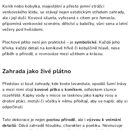
Koník nebo kobylka, majestátní a přesto jemní strážci
venkovského klidu, se stávají nejen estetickým středem zahrady,
ale i její duší. Kovová silueta, vyřezaná s citem pro řemeslo,
připomíná venkovské scenérie, dětství u babičky, vůni sena a letní
večery pod hvězdami.
Plechové pítko není jen praktické – je
symbolické
. Každá jeho
křivka, každý detail na koníkově hřívě či kobylčině hlavě, nese
příběh o přírodě, o rovnováze mezi užitkem a krásou.
Zahrada jako živé plátno
Představ si kout zahrady, kde kvete levandule, opodál šumí trávy
a mezi nimi stojí
kovové pítko s koníkem
, odleskem slunce
rozehřáté. Kapky vody v misce se lesknou jako kapky rosy a
drobní ptáci, motýli či včelky k němu přilétají, aby se napili, aby si
odpočinuli.
Tato dekorace je nejen
poctou přírodě
, ale i
výzvou k vnímání
detailů
. Dává zahradě hloubku, charakter a poetiku. Nevnucuje