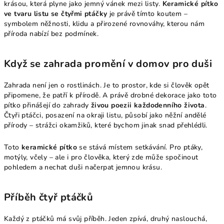
krásou, která plyne jako jemný vánek mezi listy.
Keramické pítko
ve tvaru listu se čtyřmi ptáčky
je právě tímto koutem –
symbolem něžnosti, klidu a přirozené rovnováhy, kterou nám
příroda nabízí bez podmínek.
Když se zahrada promění v domov pro duši
Zahrada není jen o rostlinách. Je to prostor, kde si člověk opět
připomene, že patří k přírodě. A právě drobné dekorace jako toto
pítko přinášejí do zahrady
živou poezii každodenního života
.
Čtyři ptáčci, posazení na okraji listu, působí jako něžní andělé
přírody – strážci okamžiků, které bychom jinak snad přehlédli.
Toto
keramické pítko
se stává místem setkávání. Pro ptáky,
motýly, včely – ale i pro člověka, který zde může spočinout
pohledem a nechat duši načerpat jemnou krásu.
Příběh čtyř ptáčků
Každý z ptáčků má svůj příběh. Jeden zpívá, druhý naslouchá,