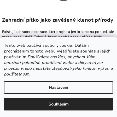
Zahradní pítko jako zavěšený klenot přírody
Existují zahradní dekorace, které nejsou jen krásné na pohled, ale
mají v sobě i duši. Takové, které v sobě nesou příběh klidu,
přirozené elegance a hlubokého spojení s přírodou.
Pítko pro
Tento web používá soubory cookie. Dalším
ptáčky k zavěšení na řetízkách s dekorací ptáků
je právě
procházením tohoto webu vyjadřujete souhlas s jejich
takovým pokladem – drobným kouskem poetiky, který visí mezi
používáním.
Používáme cookies, abychom Vám
větvemi, kolébá se v letním vánku a stává se místem tiché
umožnili pohodlné prohlížení webu a díky analýze
radosti.
provozu webu neustále zlepšovali jeho funkce, výkon a
použitelnost.
Tato
kovová dekorace
není jen designovým prvkem. Je to
pozvání pro ptáčky, aby si odpočinuli, napili se nebo se ochladili
v horkých dnech. Je to přirozený magnet pro život – a vy se
Nastavení
stáváte tichým svědkem této něžné podívané, která se odehrává
pár kroků od vašeho okna.
Souhlasím