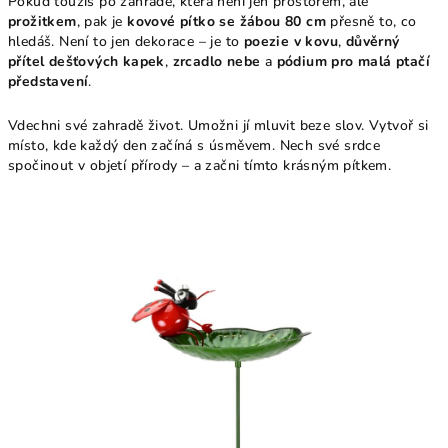
Pokud toužíš po zahradě, která není jen prostorem, ale
prožitkem
, pak je
kovové pítko se žábou 80 cm
přesně to, co
hledáš. Není to jen dekorace – je to
poezie v kovu
,
důvěrný
přítel dešťových kapek
,
zrcadlo nebe
a
pódium pro malá ptačí
představení
.
Vdechni své zahradě život. Umožni jí mluvit beze slov. Vytvoř si
místo, kde každý den začíná s úsměvem. Nech své srdce
spočinout v objetí přírody – a začni tímto krásným pítkem.