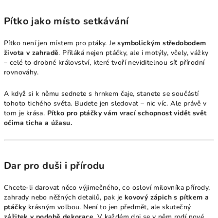
Pítko jako místo setkávání
Pítko není jen místem pro ptáky. Je
symbolickým středobodem
života v zahradě
. Přiláká nejen ptáčky, ale i motýly, včely, vážky
– celé to drobné království, které tvoří neviditelnou síť přírodní
rovnováhy.
A když si k němu sednete s hrnkem čaje, stanete se součástí
tohoto tichého světa. Budete jen sledovat – nic víc. Ale právě v
tom je krása.
Pítko pro ptáčky vám vrací schopnost vidět svět
očima ticha a úžasu.
Dar pro duši i přírodu
Chcete-li darovat něco výjimečného, co osloví milovníka přírody,
zahrady nebo něžných detailů, pak je
kovový zápich s pítkem a
ptáčky
krásným volbou. Není to jen předmět, ale skutečný
zážitek v podobě dekorace
. V každém dni se v něm rodí nové