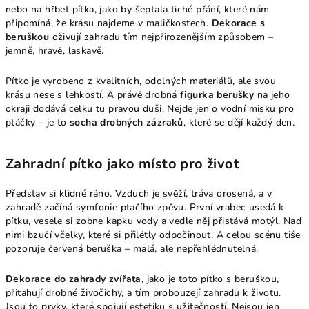
nebo na hřbet pítka, jako by šeptala tiché přání, které nám
připomíná, že krásu najdeme v maličkostech.
Dekorace s
beruškou
oživují zahradu tím nejpřirozenějším způsobem –
jemně, hravě, laskavě.
Pítko je vyrobeno z kvalitních, odolných materiálů, ale svou
krásu nese s lehkostí. A právě drobná
figurka berušky
na jeho
okraji dodává celku tu pravou duši. Nejde jen o vodní misku pro
ptáčky – je to
socha drobných zázraků
, které se dějí každý den.
Zahradní pítko jako místo pro život
Představ si klidné ráno. Vzduch je svěží, tráva orosená, a v
zahradě začíná symfonie ptačího zpěvu. První vrabec usedá k
pítku, vesele si zobne kapku vody a vedle něj přistává motýl. Nad
nimi bzučí včelky, které si přilétly odpočinout. A celou scénu tiše
pozoruje červená beruška – malá, ale nepřehlédnutelná.
Dekorace do zahrady zvířata
, jako je toto pítko s beruškou,
přitahují drobné živočichy, a tím probouzejí zahradu k životu.
Jsou to prvky, které spojují estetiku s užitečností. Nejsou jen