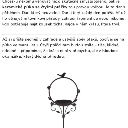
Chceš-li někomu věnovat něco skutečně smysluplného, pak je
keramické pítko se čtyřmi ptáčky
tou pravou volbou. Je to dar s
příběhem. Dar, který neuvadne. Dar, který každý den potěší. Ať už
ho věnuješ milovníkovi přírody, zahradní romantice nebo někomu,
kdo potřebuje najít kousek ticha, najde v něm krásu, která trvá.
Až si příště sedneš v zahradě a uslyšíš zpěv ptáků, podívej se na
pítko ve tvaru listu. Čtyři ptáčci tam budou stále – tiše, klidně,
oddaně – připomínat, že krása není v přepychu, ale v
hloubce
okamžiku, který dýchá přírodou
.