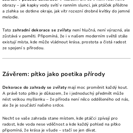
obrazy – jak kapky vody svítí v ranním slunci, jak ptáček přilétne
a zlehka se dotkne okraje, jak vítr rozezní drobné kvítky do jemné
melodie.
Tato
zahradní dekorace se zvířaty
není hlučná, není výrazná, ale
zůstává v paměti. Připomíná, že i v našem moderním světě stále
existují místa, kde může vládnout krása, prostota a čistá radost
ze spojení s přírodou.
Závěrem: pítko jako poetika přírody
Dekorace do zahrady se zvířaty
mají moc proměnit každý kout.
A právě toto pítko je důkazem, že i jednoduchý předmět může
nést velkou myšlenku – že příroda není něco odděleného od nás,
ale že je součástí našeho srdce.
Nechť se vaše zahrada stane místem, kde ptáčci zpívají pro
radost, kde voda nese vděčnost a kde každý pohled na pítko
připomíná, že krása je všude – stačí se jen dívat.