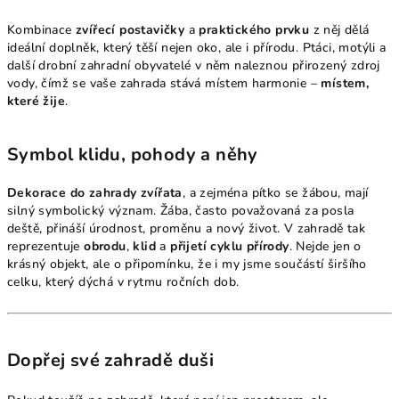
Kombinace
zvířecí postavičky
a
praktického prvku
z něj dělá
ideální doplněk, který těší nejen oko, ale i přírodu. Ptáci, motýli a
další drobní zahradní obyvatelé v něm naleznou přirozený zdroj
vody, čímž se vaše zahrada stává místem harmonie –
místem,
které žije
.
Symbol klidu, pohody a něhy
Dekorace do zahrady zvířata
, a zejména pítko se žábou, mají
silný symbolický význam. Žába, často považovaná za posla
deště, přináší úrodnost, proměnu a nový život. V zahradě tak
reprezentuje
obrodu
,
klid
a
přijetí cyklu přírody
. Nejde jen o
krásný objekt, ale o připomínku, že i my jsme součástí širšího
celku, který dýchá v rytmu ročních dob.
Dopřej své zahradě duši