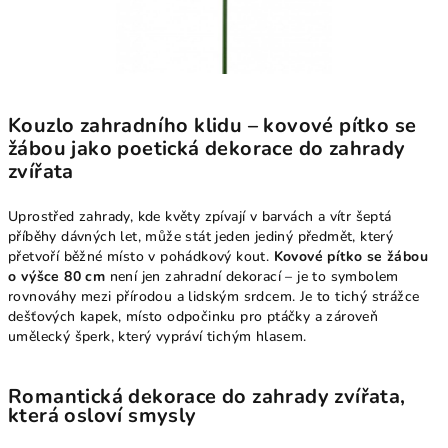
Kouzlo zahradního klidu – kovové pítko se
žábou jako poetická dekorace do zahrady
zvířata
Uprostřed zahrady, kde květy zpívají v barvách a vítr šeptá
příběhy dávných let, může stát jeden jediný předmět, který
přetvoří běžné místo v pohádkový kout.
Kovové pítko se žábou
o výšce 80 cm
není jen zahradní dekorací – je to symbolem
rovnováhy mezi přírodou a lidským srdcem. Je to tichý strážce
dešťových kapek, místo odpočinku pro ptáčky a zároveň
umělecký šperk, který vypráví tichým hlasem.
Romantická dekorace do zahrady zvířata,
která osloví smysly