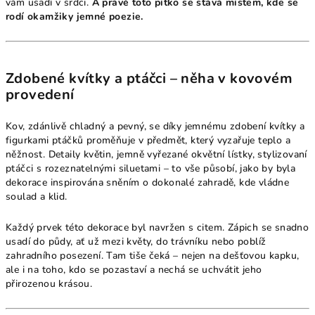
vám usadí v srdci.
A právě toto pítko se stává místem, kde se
rodí okamžiky jemné poezie.
Zdobené kvítky a ptáčci – něha v kovovém
provedení
Kov, zdánlivě chladný a pevný, se díky jemnému zdobení kvítky a
figurkami ptáčků proměňuje v předmět, který vyzařuje teplo a
něžnost. Detaily květin, jemně vyřezané okvětní lístky, stylizovaní
ptáčci s rozeznatelnými siluetami – to vše působí, jako by byla
dekorace inspirována sněním o dokonalé zahradě, kde vládne
soulad a klid.
Každý prvek této dekorace byl navržen s citem. Zápich se snadno
usadí do půdy, ať už mezi květy, do trávníku nebo poblíž
zahradního posezení. Tam tiše čeká – nejen na dešťovou kapku,
ale i na toho, kdo se pozastaví a nechá se uchvátit jeho
přirozenou krásou.