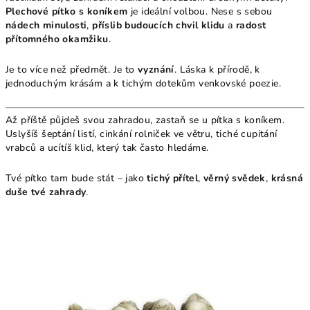
Plechové pítko s koníkem
je ideální volbou. Nese s sebou
nádech minulosti
,
příslib budoucích chvil klidu
a
radost
přítomného okamžiku
.
Je to více než předmět. Je to
vyznání
. Láska k přírodě, k
jednoduchým krásám a k tichým dotekům venkovské poezie.
Až příště půjdeš svou zahradou, zastaň se u pítka s koníkem.
Uslyšíš šeptání listí, cinkání rolniček ve větru, tiché cupitání
vrabců a ucítíš klid, který tak často hledáme.
Tvé pítko tam bude stát – jako
tichý přítel
,
věrný svědek
,
krásná
duše tvé zahrady
.