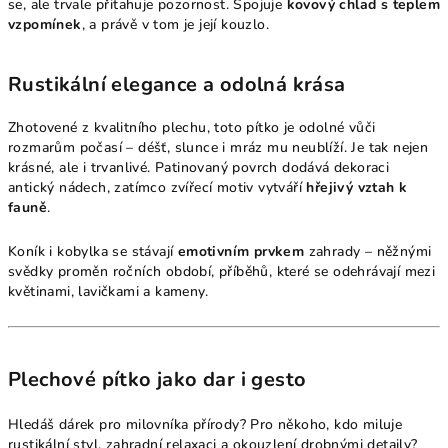
se, ale trvale přitahuje pozornost. Spojuje
kovový chlad s teplem
vzpomínek
, a právě v tom je její kouzlo.
Rustikální elegance a odolná krása
Zhotovené z kvalitního plechu, toto pítko je odolné vůči
rozmarům počasí – déšť, slunce i mráz mu neublíží. Je tak nejen
krásné, ale i trvanlivé. Patinovaný povrch dodává dekoraci
antický nádech, zatímco zvířecí motiv vytváří
hřejivý vztah k
fauně
.
Koník i kobylka se stávají
emotivním prvkem
zahrady – něžnými
svědky proměn ročních období, příběhů, které se odehrávají mezi
květinami, lavičkami a kameny.
Plechové pítko jako dar i gesto
Hledáš dárek pro milovníka přírody? Pro někoho, kdo miluje
rustikální styl, zahradní relaxaci a okouzlení drobnými detaily?