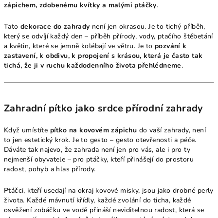
zápichem, zdobenému kvítky a malými ptáčky
.
Tato
dekorace do zahrady
není jen okrasou. Je to tichý příběh,
který se odvíjí každý den – příběh přírody, vody, ptačího štěbetání
a květin, které se jemně kolébají ve větru. Je to
pozvání k
zastavení, k obdivu, k propojení s krásou, která je často tak
tichá, že ji v ruchu každodenního života přehlédneme
.
Zahradní pítko jako srdce přírodní zahrady
Když umístíte
pítko na kovovém zápichu
do vaší zahrady, není
to jen estetický krok. Je to gesto – gesto otevřenosti a péče.
Dáváte tak najevo, že zahrada není jen pro vás, ale i pro ty
nejmenší obyvatele – pro ptáčky, kteří přinášejí do prostoru
radost, pohyb a hlas přírody.
Ptáčci, kteří usedají na okraj kovové misky, jsou jako drobné perly
života. Každé mávnutí křídly, každé zvolání do ticha, každé
osvěžení zobáčku ve vodě přináší neviditelnou radost, která se