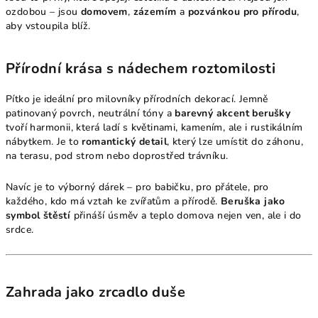
ozdobou – jsou
domovem
,
zázemím
a
pozvánkou pro přírodu
,
aby vstoupila blíž.
Přírodní krása s nádechem roztomilosti
Pítko je ideální pro milovníky přírodních dekorací. Jemně
patinovaný povrch, neutrální tóny a
barevný akcent berušky
tvoří harmonii, která ladí s květinami, kamením, ale i rustikálním
nábytkem. Je to
romantický detail
, který lze umístit do záhonu,
na terasu, pod strom nebo doprostřed trávníku.
Navíc je to výborný dárek – pro babičku, pro přátele, pro
každého, kdo má vztah ke zvířatům a přírodě.
Beruška jako
symbol štěstí
přináší úsměv a teplo domova nejen ven, ale i do
srdce.
Zahrada jako zrcadlo duše