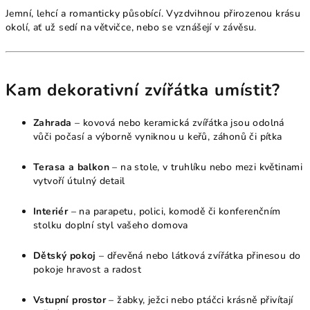
Jemní, lehcí a romanticky působící. Vyzdvihnou přirozenou krásu
okolí, ať už sedí na větvičce, nebo se vznášejí v závěsu.
Kam dekorativní zvířátka umístit?
Zahrada
– kovová nebo keramická zvířátka jsou odolná
vůči počasí a výborně vyniknou u keřů, záhonů či pítka
Terasa a balkon
– na stole, v truhlíku nebo mezi květinami
vytvoří útulný detail
Interiér
– na parapetu, polici, komodě či konferenčním
stolku doplní styl vašeho domova
Dětský pokoj
– dřevěná nebo látková zvířátka přinesou do
pokoje hravost a radost
Vstupní prostor
– žabky, ježci nebo ptáčci krásně přivítají