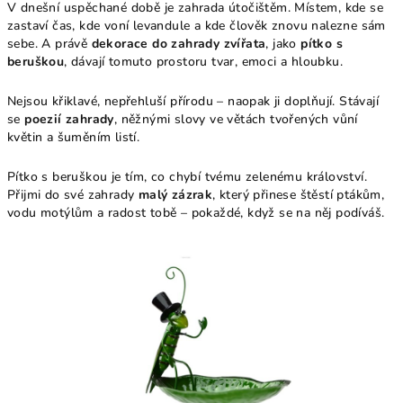
V dnešní uspěchané době je zahrada útočištěm. Místem, kde se
zastaví čas, kde voní levandule a kde člověk znovu nalezne sám
sebe. A právě
dekorace do zahrady zvířata
, jako
pítko s
beruškou
, dávají tomuto prostoru tvar, emoci a hloubku.
Nejsou křiklavé, nepřehluší přírodu – naopak ji doplňují. Stávají
se
poezií zahrady
, něžnými slovy ve větách tvořených vůní
květin a šuměním listí.
Pítko s beruškou je tím, co chybí tvému zelenému království.
Přijmi do své zahrady
malý zázrak
, který přinese štěstí ptákům,
vodu motýlům a radost tobě – pokaždé, když se na něj podíváš.