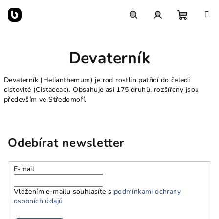
Přejít
na
obsah
Nákupn
Hledat
Přihlášení
Devaterník
košík
Devaterník (Helianthemum) je rod rostlin patřící do čeledi
cistovité (Cistaceae). Obsahuje asi 175 druhů, rozšířeny jsou
především ve Středomoří.
Odebírat newsletter
E-mail
Vložením e-mailu souhlasíte s
podmínkami ochrany
osobních údajů