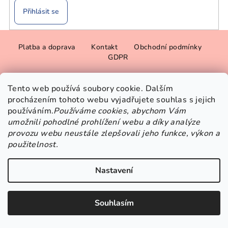
Přihlásit se
Z
Platba a doprava
Kontakt
Obchodní podmínky
á
GDPR
p
a
Copyright 2026
Beskisha
. Všechna práva vyhrazena.
Upravit
Tento web používá soubory cookie. Dalším
t
nastavení cookies
procházením tohoto webu vyjadřujete souhlas s jejich
í
používáním.
Používáme cookies, abychom Vám
Vytvořil Shoptet
umožnili pohodlné prohlížení webu a díky analýze
provozu webu neustále zlepšovali jeho funkce, výkon a
použitelnost.
Nastavení
Souhlasím