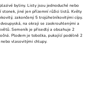
plazivé byliny. Listy jsou jednoduché nebo
tonek, jiné jen přízemní růžici listů. Květy
kovitý, zakončený 5 trojúhelníkovitými cípy.
, dvoupyská, na okraji se zaokrouhlenými a
 květů. Semeník je přisedlý a obsahuje 2
ločná. Plodem je tobolka, pukající podélně 2
 nebo vlasovitými chlupy.