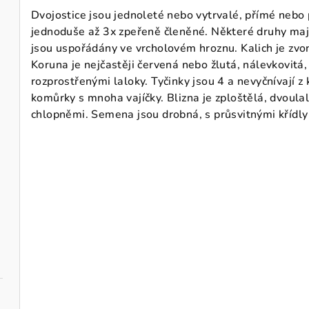
Dvojostice jsou jednoleté nebo vytrvalé, přímé nebo 
jednoduše až 3x zpeřeně členěné. Některé druhy mají s
jsou uspořádány ve vrcholovém hroznu. Kalich je zvon
Koruna je nejčastěji červená nebo žlutá, nálevkovitá
rozprostřenými laloky. Tyčinky jsou 4 a nevyčnívají z
komůrky s mnoha vajíčky. Blizna je zploštělá, dvoula
chlopněmi. Semena jsou drobná, s průsvitnými křídly