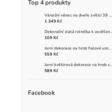
Top 4 produkty
Vánoční věnec na dveře svítící 39 cm
1 349 Kč
Dekorační zlatá rolnička k 
109 Kč
Jarní dekorace na hrob fialové umělé macešky v šedém truhlíku
559 Kč
Jarní květinová dekorace na hrob s oranžo
589 Kč
Facebook