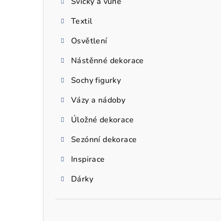
Svíčky a vůně
a
Textil
n
n
Osvětlení
í
Nástěnné dekorace
p
Sochy figurky
a
Vázy a nádoby
n
Úložné dekorace
e
Sezónní dekorace
l
Inspirace
Dárky