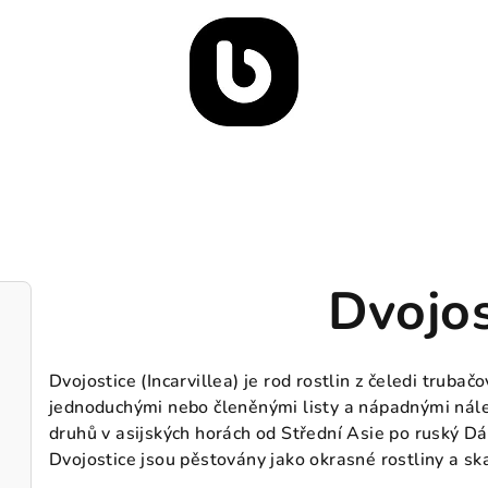
Dvojos
Dvojostice (Incarvillea) je rod rostlin z čeledi trubač
jednoduchými nebo členěnými listy a nápadnými nálev
druhů v asijských horách od Střední Asie po ruský Dá
Dvojostice jsou pěstovány jako okrasné rostliny a ska