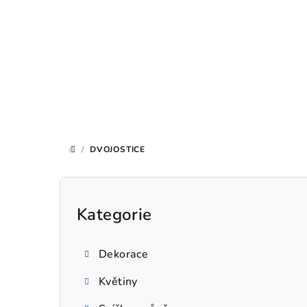
Přejít
na
obsah
/
DVOJOSTICE
DOMŮ
P
o
Kategorie
Přeskočit
kategorie
s
Dekorace
t
Květiny
r