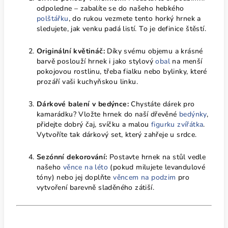
odpoledne – zabalíte se do našeho hebkého
polštářku
, do rukou vezmete tento horký hrnek a
sledujete, jak venku padá listí. To je definice štěstí.
Originální květináč:
Díky svému objemu a krásné
barvě poslouží hrnek i jako stylový
obal
na menší
pokojovou rostlinu, třeba fialku nebo bylinky, které
prozáří vaši kuchyňskou linku.
Dárkové balení v bedýnce:
Chystáte dárek pro
kamarádku? Vložte hrnek do naší dřevěné
bedýnky
,
přidejte dobrý čaj, svíčku a malou
figurku zvířátka
.
Vytvoříte tak dárkový set, který zahřeje u srdce.
Sezónní dekorování:
Postavte hrnek na stůl vedle
našeho
věnce na léto
(pokud milujete levandulové
tóny) nebo jej doplňte
věncem na podzim
pro
vytvoření barevně sladěného zátiší.