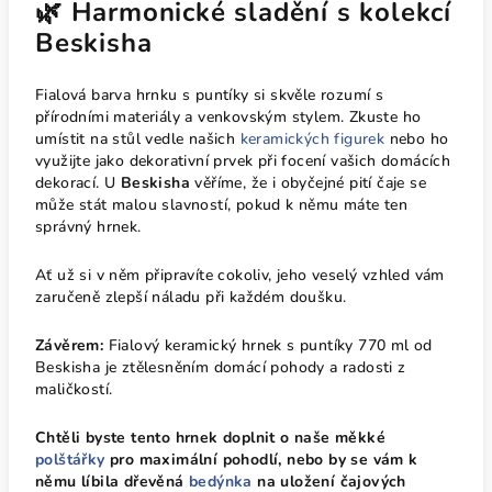
🌿 Harmonické sladění s kolekcí
Beskisha
Fialová barva hrnku s puntíky si skvěle rozumí s
přírodními materiály a venkovským stylem. Zkuste ho
umístit na stůl vedle našich
keramických figurek
nebo ho
využijte jako dekorativní prvek při focení vašich domácích
dekorací. U
Beskisha
věříme, že i obyčejné pití čaje se
může stát malou slavností, pokud k němu máte ten
správný hrnek.
Ať už si v něm připravíte cokoliv, jeho veselý vzhled vám
zaručeně zlepší náladu při každém doušku.
Závěrem:
Fialový keramický hrnek s puntíky 770 ml od
Beskisha je ztělesněním domácí pohody a radosti z
maličkostí.
Chtěli byste tento hrnek doplnit o naše měkké
polštářky
pro maximální pohodlí, nebo by se vám k
němu líbila dřevěná
bedýnka
na uložení čajových