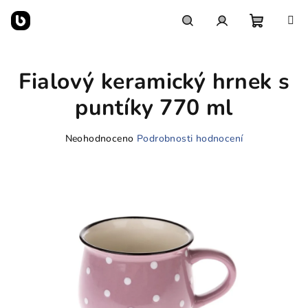
Přejít
na
obsah
Nákupn
Hledat
Přihlášení
Fialový keramický hrnek s
košík
puntíky 770 ml
Průměrné
Neohodnoceno
Podrobnosti hodnocení
hodnocení
produktu
je
0,0
z
5
hvězdiček.