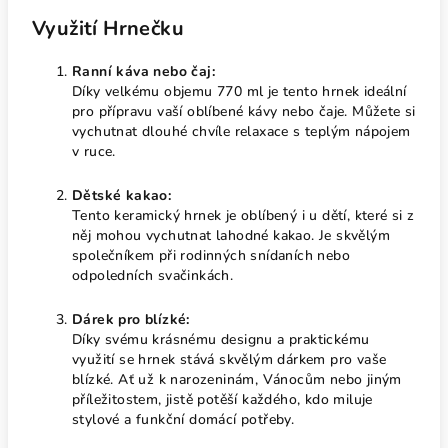
Využití Hrnečku
Ranní káva nebo čaj:
Díky velkému objemu 770 ml je tento hrnek ideální
pro přípravu vaší oblíbené kávy nebo čaje. Můžete si
vychutnat dlouhé chvíle relaxace s teplým nápojem
v ruce.
Dětské kakao:
Tento keramický hrnek je oblíbený i u dětí, které si z
něj mohou vychutnat lahodné kakao. Je skvělým
společníkem při rodinných snídaních nebo
odpoledních svačinkách.
Dárek pro blízké:
Díky svému krásnému designu a praktickému
využití se hrnek stává skvělým dárkem pro vaše
blízké. Ať už k narozeninám, Vánocům nebo jiným
příležitostem, jistě potěší každého, kdo miluje
stylové a funkční domácí potřeby.