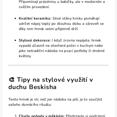
Připomínají prázdniny u babičky, ale v moderním a
svěžím provedení.
Kvalitní keramika:
Silné stěny hrnku pomáhají
udržet nápoj teplý po dlouhou dobu a zároveň se
díky nim hrnek velmi příjemně drží.
Stylová dekorace:
I když zrovna nepijete, hrnek
vypadá úžasně na otevřené polici v kuchyni nebo
jako netradiční nádoba na psací potřeby či drobné
květiny.
🎨 Tipy na stylové využití v
duchu Beskisha
Tento hrnek je víc než jen nádoba na pití, je to součást
vašeho domácího rituálu:
Chvíle pohody v měkkém:
Představte si podzimní