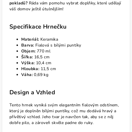
pokladů?
Ráda vám pomohu vybrat doplňky, které udělají
váš domov ještě útulnějším!
Specifikace Hrnečku
Materiál:
Keramika
Barva:
Fialová s bílými puntíky
Objem:
770 ml
Šířka:
16,5 cm
Výška:
10,4 cm
Hloubka:
11,5 cm
Váha:
0,69 kg
Design a Vzhled
Tento hrnek vyniká svým elegantním fialovým odstínem,
který je doplněn bílými puntíky, což mu dodává hravý a
přívětivý vzhled. Jeho tvar je navržen tak, aby se z něj
dobře pilo, a zároveň skvěle padne do ruky.