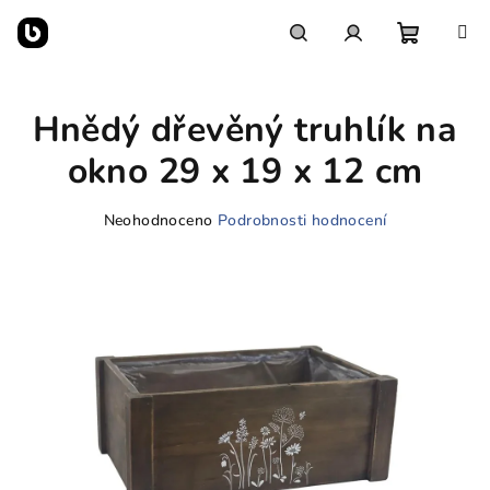
Přejít
na
obsah
Nákupn
Hledat
Přihlášení
Hnědý dřevěný truhlík na
košík
okno 29 x 19 x 12 cm
Průměrné
Neohodnoceno
Podrobnosti hodnocení
hodnocení
produktu
je
0,0
z
5
hvězdiček.