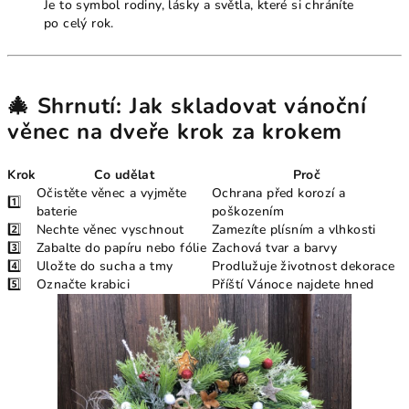
Je to symbol rodiny, lásky a světla, které si chráníte
po celý rok.
🎄 Shrnutí: Jak skladovat vánoční
věnec na dveře krok za krokem
Krok
Co udělat
Proč
Očistěte věnec a vyjměte
Ochrana před korozí a
1️⃣
baterie
poškozením
2️⃣
Nechte věnec vyschnout
Zamezíte plísním a vlhkosti
3️⃣
Zabalte do papíru nebo fólie
Zachová tvar a barvy
4️⃣
Uložte do sucha a tmy
Prodlužuje životnost dekorace
5️⃣
Označte krabici
Příští Vánoce najdete hned