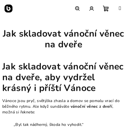
Přejít
na
obsah
Nákupn
Hledat
Přihlášení
Jak skladovat vánoční věnec
košík
na dveře
Jak skladovat vánoční věnec
na dveře, aby vydržel
krásný i příští Vánoce
Vánoce jsou pryč, světýlka zhasla a domov se pomalu vrací do
běžného rytmu. Ale když sundáváte
vánoční věnec z dveří
,
možná si řeknete:
„Byl tak nádherný, škoda ho vyhodit.“