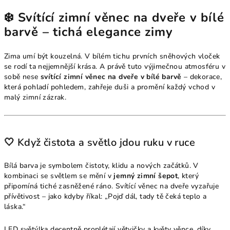
❄️ Svítící zimní věnec na dveře v bílé
barvě – tichá elegance zimy
Zima umí být kouzelná. V bílém tichu prvních sněhových vloček
se rodí ta nejjemnější krása. A právě tuto výjimečnou atmosféru v
sobě nese
svítící zimní věnec na dveře v bílé barvě
– dekorace,
která pohladí pohledem, zahřeje duši a promění každý vchod v
malý zimní zázrak.
🤍 Když čistota a světlo jdou ruku v ruce
Bílá barva je symbolem čistoty, klidu a nových začátků. V
kombinaci se světlem se mění v
jemný zimní šepot
, který
připomíná tiché zasněžené ráno. Svítící věnec na dveře vyzařuje
přívětivost – jako kdyby říkal: „Pojď dál, tady tě čeká teplo a
láska.“
LED světýlka decentně proplétají větvičky a květy věnce, díky