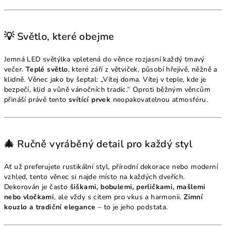
💡 Světlo, které obejme
Jemná LED světýlka vpletená do věnce rozjasní každý tmavý
večer.
Teplé světlo
, které září z větviček, působí hřejivě, něžně a
klidně. Věnec jako by šeptal: „Vítej doma. Vítej v teple, kde je
bezpečí, klid a vůně vánočních tradic.“ Oproti běžným věncům
přináší právě tento
svítící prvek
neopakovatelnou atmosféru.
🎄 Ručně vyráběný detail pro každý styl
Ať už preferujete rustikální styl, přírodní dekorace nebo moderní
vzhled, tento věnec si najde místo na každých dveřích.
Dekorován je často
šiškami, bobulemi, perličkami, mašlemi
nebo vločkami
, ale vždy s citem pro vkus a harmonii.
Zimní
kouzlo a tradiční elegance
– to je jeho podstata.