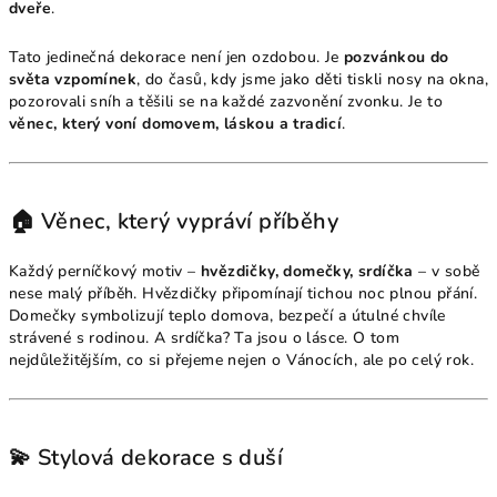
dveře
.
Tato jedinečná dekorace není jen ozdobou. Je
pozvánkou do
světa vzpomínek
, do časů, kdy jsme jako děti tiskli nosy na okna,
pozorovali sníh a těšili se na každé zazvonění zvonku. Je to
věnec, který voní domovem, láskou a tradicí
.
🏠 Věnec, který vypráví příběhy
Každý perníčkový motiv –
hvězdičky, domečky, srdíčka
– v sobě
nese malý příběh. Hvězdičky připomínají tichou noc plnou přání.
Domečky symbolizují teplo domova, bezpečí a útulné chvíle
strávené s rodinou. A srdíčka? Ta jsou o lásce. O tom
nejdůležitějším, co si přejeme nejen o Vánocích, ale po celý rok.
💫 Stylová dekorace s duší