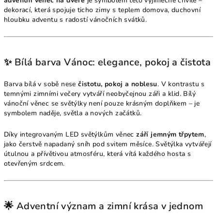
adventní věnec na dveře
je symbolem této výjimečné chvíle –
dekorací, která spojuje ticho zimy s teplem domova, duchovní
hloubku adventu s radostí vánočních svátků.
✨ Bílá barva Vánoc: elegance, pokoj a čistota
Barva bílá v sobě nese
čistotu, pokoj a noblesu
. V kontrastu s
temnými zimními večery vytváří neobyčejnou záři a klid. Bílý
vánoční věnec se světýlky není pouze krásným doplňkem – je
symbolem naděje, světla a nových začátků.
Díky integrovaným LED světýlkům věnec
září jemným třpytem
,
jako čerstvě napadaný sníh pod svitem měsíce. Světýlka vytvářejí
útulnou a přívětivou atmosféru, která vítá každého hosta s
otevřeným srdcem.
🌟 Adventní význam a zimní krása v jednom