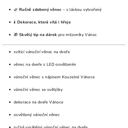
🌿
Ručně zdobený věnec
– s láskou vytvořený
🕯
Dekorace, která vítá i hřeje
🎁
Skvělý tip na dárek
pro milovníky Vánoc
svítící vánoční věnec na dveře
věnec na dveře s LED osvětlením
vánoční věnec s nápisem Kouzelné Vánoce
vánoční věnec se světýlky
dekorace na dveře Vánoce
osvětlený vánoční věnec
ručně vyráběný vánoční věnec na dveře