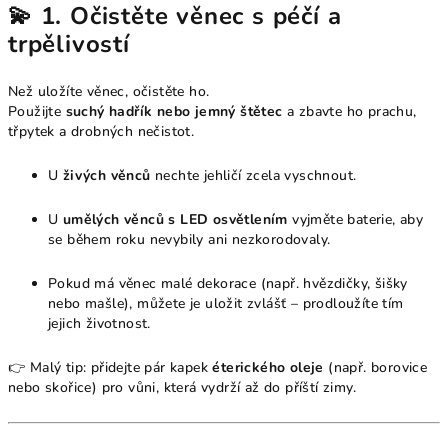
💫 1. Očistěte věnec s péčí a
trpělivostí
Než uložíte věnec, očistěte ho.
Použijte
suchý hadřík nebo jemný štětec
a zbavte ho prachu,
třpytek a drobných nečistot.
U
živých věnců
nechte jehličí zcela vyschnout.
U
umělých věnců s LED osvětlením
vyjměte baterie, aby
se během roku nevybily ani nezkorodovaly.
Pokud má věnec malé dekorace (např. hvězdičky, šišky
nebo mašle), můžete je uložit zvlášť – prodloužíte tím
jejich životnost.
👉 Malý tip: přidejte pár kapek
éterického oleje
(např. borovice
nebo skořice) pro vůni, která vydrží až do příští zimy.