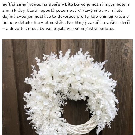
Svítící zimní věnec na dveře v bílé barvě
je něžným symbolem
zimní krásy, která nepoutá pozornost křiklavými barvami, ale
dojímá svou jemností. Je to dekorace pro ty, kdo vnímají krásu v
tichu, v detailech a v atmosféře. Nechte jej zazářit u vašich dveří
– a dovolte zimě, aby vás objala ve své nejčistší podobě.