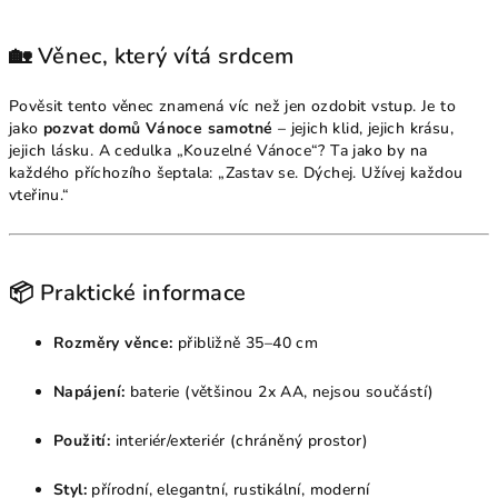
🏡 Věnec, který vítá srdcem
Pověsit tento věnec znamená víc než jen ozdobit vstup. Je to
jako
pozvat domů Vánoce samotné
– jejich klid, jejich krásu,
jejich lásku. A cedulka „Kouzelné Vánoce“? Ta jako by na
každého příchozího šeptala: „Zastav se. Dýchej. Užívej každou
vteřinu.“
📦 Praktické informace
Rozměry věnce:
přibližně 35–40 cm
Napájení:
baterie (většinou 2x AA, nejsou součástí)
Použití:
interiér/exteriér (chráněný prostor)
Styl:
přírodní, elegantní, rustikální, moderní