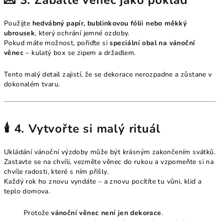
💌 3. Zabalte věnec jako poklad
Použijte
hedvábný papír, bublinkovou fólii nebo měkký
ubrousek
, který ochrání jemné ozdoby.
Pokud máte možnost, pořiďte si
speciální obal na vánoční
věnec
– kulatý box se zipem a držadlem.
Tento malý detail zajistí, že se dekorace nerozpadne a zůstane v
dokonalém tvaru.
🕯️ 4. Vytvořte si malý rituál
Ukládání vánoční výzdoby může být krásným zakončením svátků.
Zastavte se na chvíli, vezměte věnec do rukou a vzpomeňte si na
chvíle radosti, které s ním přišly.
Každý rok ho znovu vyndáte – a znovu pocítíte tu vůni, klid a
teplo domova.
Protože
vánoční věnec není jen dekorace
.