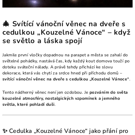
🎄 Svítící vánoční věnec na dveře s
cedulkou „Kouzelné Vánoce“ – když
se světlo a láska spojí
Jakmile první vločky dopadnou na parapet a města se zahalí do
světelné pohádky, nastává čas, kdy každý kout domova touží po
doteku sváteční nálady. A právě tehdy přichází ke slovu
dekorace, která vás chytí za srdce hned při příchodu domů –
svítící vánoční věnec na dveře s cedulkou „Kouzelné Vánoce“
.
Tento nádherný věnec není jen ozdobou. Je
pozváním do světa
kouzelné atmosféry, nostalgických vzpomínek a jemného
světla, které pohladí duši
.
✨ Cedulka „Kouzelné Vánoce“ jako přání pro