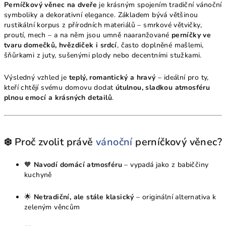
Perníčkový věnec na dveře
je krásným spojením tradiční vánoční
symboliky a dekorativní elegance. Základem bývá většinou
rustikální korpus z přírodních materiálů – smrkové větvičky,
proutí, mech – a na něm jsou umně naaranžované
perníčky ve
tvaru domečků, hvězdiček i srdcí
, často doplněné mašlemi,
šňůrkami z juty, sušenými plody nebo decentními stužkami.
Výsledný vzhled je
teplý, romantický a hravý
– ideální pro ty,
kteří chtějí svému domovu dodat
útulnou, sladkou atmosféru
plnou emocí a krásných detailů
.
❄️ Proč zvolit právě
vánoční
perníčkový věnec?
🧡
Navodí domácí atmosféru
– vypadá jako z babiččiny
kuchyně
🌟
Netradiční, ale stále klasický
– originální alternativa k
zeleným věncům