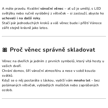
A máte pravdu. Kvalitní
vánoční věnec
– ať už je umělý, s LED
světýlky nebo ručně vyráběný z větviček – si zaslouží, abyste ho
uchovali i na další roky
.
Stačí pár jednoduchých kroků a váš věnec bude i příští Vánoce
zářit stejně krásně jako letos.
🎀 Proč věnec správně skladovat
Věnec na dveřích je jedním z prvních symbolů, který vítá hosty u
vašich dveří.
Chrání domov, šíří vánoční atmosféru a nese v sobě kouzlo
svátků.
Když se o něj postaráte s láskou, vydrží vám
mnoho let
– bez
polámaných větviček, vybledlých mašliček nebo zaprášených
ozdob.