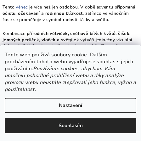
Tento
věnec
je více než jen ozdobou. V době adventu připomíná
očistu, očekávání a rodinnou blízkost
, zatímco ve vánočním
čase se proměňuje v symbol radosti, lásky a světla.
Kombinace
přírodních větviček, sněhově bílých květů, šišek,
jemných perliček, vloček a světýlek
vytváří jedinečný vizuální
dojem. Každý detail je sladěn tak, aby působil přirozeně,
elegantně a slavnostně.
Tento web používá soubory cookie. Dalším
procházením tohoto webu vyjadřujete souhlas s jejich
používáním.
Používáme cookies, abychom Vám
umožnili pohodlné prohlížení webu a díky analýze
🎄 Proč si vybrat bílý svítící věnec?
provozu webu neustále zlepšovali jeho funkce, výkon a
použitelnost.
Univerzální elegance
– hodí se do každého stylu –
rustikálního, severského i moderního.
Nastavení
Bezúdržbový a stálý
– umělé materiály vydrží mnoho
sezón.
Souhlasím
Symbol světla a čistoty
– ideální pro sváteční čas i zimní
období.