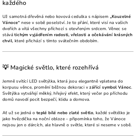
každého
Už samotná dřevěná nebo kovová cedulka s nápisem
„Kouzelné
Vánoce“
nese v sobě poselství. Je to přání, které visí na vašich
dveřích a vítá všechny příchozí s otevřeným srdcem. Věnec se
stává
tichým vyjádřením radosti, vřelosti a očekávání krásných
chvil
, které přichází s tímto svátečním obdobím.
💡 Magické světlo, které rozehřívá
Jemně svítící LED světýlka, která jsou elegantně vpletena do
korpusu věnce, promění běžnou dekoraci v
zářící symbol Vánoc
.
Světýlka vytvářejí měkký, hřejivý efekt, který večer po příchodu
domů navodí pocit bezpečí, klidu a domova.
Ať už se jedná o
teplé bílé nebo zlaté světlo
, každé světélko je
jako hvězdička na noční obloze – připomínka toho, že Vánoce
nejsou jen o dárcích, ale hlavně o světle, které si neseme v sobě.