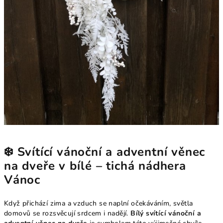
❄️ Svítící vánoční a adventní věnec
na dveře v bílé – tichá nádhera
Vánoc
Když přichází zima a vzduch se naplní očekáváním, světla
domovů se rozsvěcují srdcem i nadějí.
Bílý svítící vánoční a