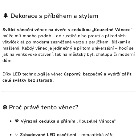
🌲 Dekorace s příběhem a stylem
Svítící vánoční věnec na dveře s cedulkou „Kouzelné Vánoce“
může mít mnoho podob – od rustikálního proutí a přírodních
větviček až po moderní zasněžené verze s perličkami, šiškami a
mašlemi. Každý věnec je jedinečný a přitom univerzální – hodí se
jak na venkovské stavení, tak na městský byt, chalupu či moderní
dům.
Díky LED technologii je věnec
úsporný, bezpečný a vydrží zářit
celé svátky bez starostí
.
❄️ Proč právě tento věnec?
💖
Výrazná cedulka s přáním
„Kouzelné Vánoce“
✨
Zabudované LED osvětlení
– romantická záře