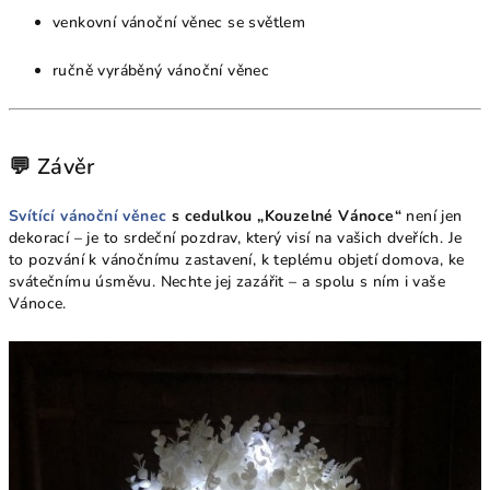
venkovní vánoční věnec se světlem
ručně vyráběný vánoční věnec
💬 Závěr
Svítící vánoční věnec
s cedulkou „Kouzelné Vánoce“
není jen
dekorací – je to srdeční pozdrav, který visí na vašich dveřích. Je
to pozvání k vánočnímu zastavení, k teplému objetí domova, ke
svátečnímu úsměvu. Nechte jej zazářit – a spolu s ním i vaše
Vánoce.