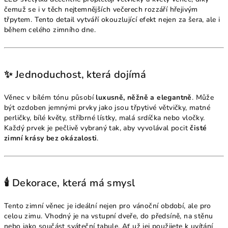
čemuž se i v těch nejtemnějších večerech rozzáří hřejivým
třpytem. Tento detail vytváří okouzlující efekt nejen za šera, ale i
během celého zimního dne.
✨ Jednoduchost, která dojímá
Věnec v bílém tónu působí
luxusně, něžně a elegantně
. Může
být ozdoben jemnými prvky jako jsou třpytivé větvičky, matné
perličky, bílé květy, stříbrné lístky, malá srdíčka nebo vločky.
Každý prvek je pečlivě vybraný tak, aby vyvolával pocit
čisté
zimní krásy bez okázalosti
.
🕯️ Dekorace, která má smysl
Tento zimní věnec je ideální nejen pro vánoční období, ale pro
celou zimu. Vhodný je na vstupní dveře, do předsíně, na stěnu
nebo jako součást sváteční tabule. Ať už jej použijete k uvítání