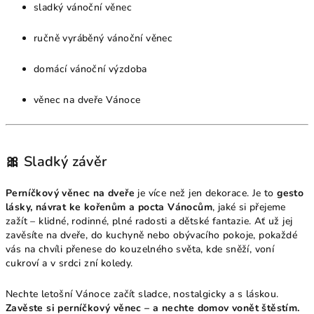
sladký vánoční věnec
ručně vyráběný vánoční věnec
domácí vánoční výzdoba
věnec na dveře Vánoce
🎀 Sladký závěr
Perníčkový věnec na dveře
je více než jen dekorace. Je to
gesto
lásky, návrat ke kořenům a pocta Vánocům
, jaké si přejeme
zažít – klidné, rodinné, plné radosti a dětské fantazie. Ať už jej
zavěsíte na dveře, do kuchyně nebo obývacího pokoje, pokaždé
vás na chvíli přenese do kouzelného světa, kde sněží, voní
cukroví a v srdci zní koledy.
Nechte letošní Vánoce začít sladce, nostalgicky a s láskou.
Zavěste si perníčkový věnec – a nechte domov vonět štěstím.