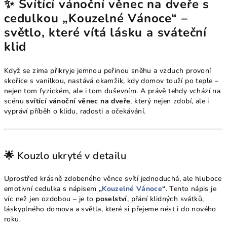
✨ Svítící vánoční věnec na dveře s
cedulkou „Kouzelné Vánoce“ –
světlo, které vítá lásku a sváteční
klid
Když se zima přikryje jemnou peřinou sněhu a vzduch provoní
skořice s vanilkou, nastává okamžik, kdy domov touží po teple –
nejen tom fyzickém, ale i tom duševním. A právě tehdy vchází na
scénu
svítící vánoční věnec na dveře
, který nejen zdobí, ale i
vypráví příběh o klidu, radosti a očekávání.
🌟 Kouzlo ukryté v detailu
Uprostřed krásně zdobeného věnce svítí jednoduchá, ale hluboce
emotivní cedulka s nápisem
„
Kouzelné Vánoce
“
. Tento nápis je
víc než jen ozdobou – je to
poselství
, přání klidných svátků,
láskyplného domova a světla, které si přejeme nést i do nového
roku.