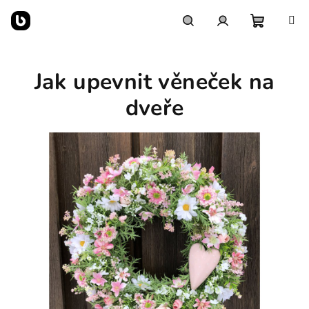
Přejít
na
obsah
Nákupn
Hledat
Přihlášení
Jak upevnit věneček na
košík
dveře