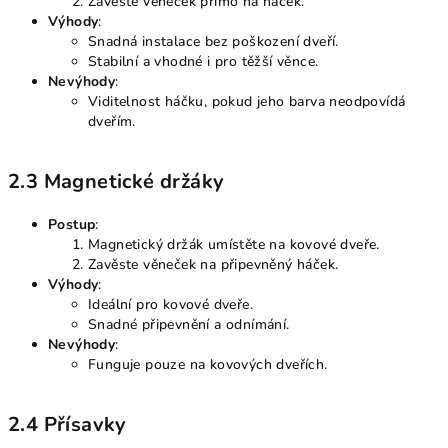
Zavěste věneček přímo na háček.
Výhody
:
Snadná instalace bez poškození dveří.
Stabilní a vhodné i pro těžší věnce.
Nevýhody
:
Viditelnost háčku, pokud jeho barva neodpovídá
dveřím.
2.3 Magnetické držáky
Postup
:
Magnetický držák umístěte na kovové dveře.
Zavěste věneček na připevněný háček.
Výhody
:
Ideální pro kovové dveře.
Snadné připevnění a odnímání.
Nevýhody
:
Funguje pouze na kovových dveřích.
2.4 Přísavky