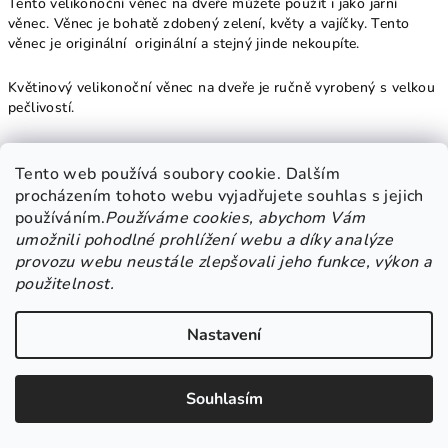
Tento velikonoční věnec na dveře můžete použít i jako jarní
věnec. Věnec je bohatě zdobený zelení, květy a vajíčky. Tento
věnec je originální originální a stejný jinde nekoupíte.
Květinový velikonoční věnec na dveře je ručně vyrobený s velkou
pečlivostí.
Bohatě zdobený růžový věnec vynikne na bílých, šedých i
hnědých dveřích.
Tento web používá soubory cookie. Dalším
procházením tohoto webu vyjadřujete souhlas s jejich
Velikonoční věnce na dveře v barvách krémové, růžové a zelené
používáním.
Používáme cookies, abychom Vám
můžete použít jako jarní věnec.
umožnili pohodlné prohlížení webu a díky analýze
provozu webu neustále zlepšovali jeho funkce, výkon a
Tento věnec může zdobit Vaše vchodové dveře, ale i zeď Vašeho
použitelnost.
interiéru.
Nastavení
průměr korpusu: 25 cm
šířka nazdobeného věnce: 35 cm
Souhlasím
Vyberte si věnec podle Vašich představ z naší nabídky na eshopu