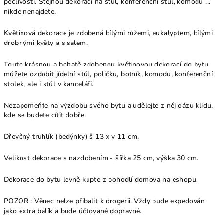
pečlivostí. Stejnou dekoraci na stůl, konferenční stůl, komodu ...
nikde nenajdete.
Květinová dekorace je zdobená bílými růžemi, eukalyptem, bílými
drobnými květy a sisalem.
Touto krásnou a bohatě zdobenou květinovou dekorací do bytu
můžete ozdobit jídelní stůl, poličku, botník, komodu, konferenční
stolek, ale i stůl v kanceláři.
Nezapomeňte na výzdobu svého bytu a udělejte z něj oázu klidu,
kde se budete cítit dobře.
Dřevěný truhlík (bedýnky) š 13 x v 11 cm.
Velikost dekorace s nazdobením - šířka 25 cm, výška 30 cm.
Dekorace do bytu levně kupte z pohodlí domova na eshopu.
POZOR : Věnec nelze přibalit k drogerii. Vždy bude expedován
jako extra balík a bude účtované dopravné.