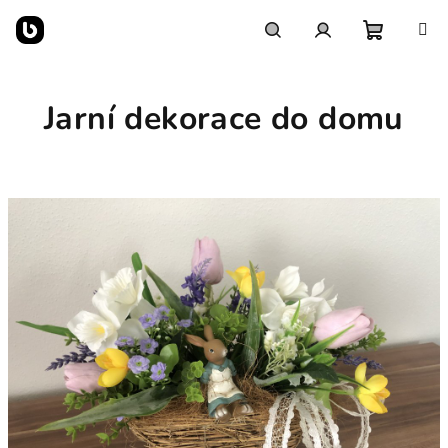
Přejít
na
obsah
Nákupn
Hledat
Přihlášení
Jarní dekorace do domu
košík