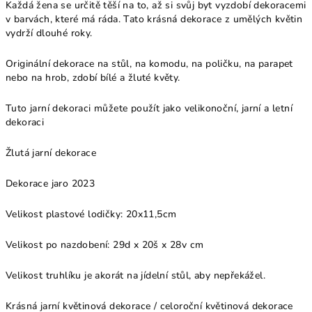
Každá žena se určitě těší na to, až si svůj byt vyzdobí dekoracemi
v barvách, které má ráda. Tato krásná dekorace z umělých květin
vydrží dlouhé roky.
Originální dekorace na stůl, na komodu, na poličku, na parapet
nebo na hrob, zdobí bílé a žluté květy.
Tuto jarní dekoraci můžete použít jako velikonoční, jarní a letní
dekoraci
Žlutá jarní dekorace
Dekorace jaro 2023
Velikost plastové lodičky: 20x11,5cm
Velikost po nazdobení: 29
d x 20š x 28v
cm
Velikost truhlíku je akorát na jídelní stůl, aby nepřekážel.
Krásná jarní květinová dekorace / celoroční květinová dekorace