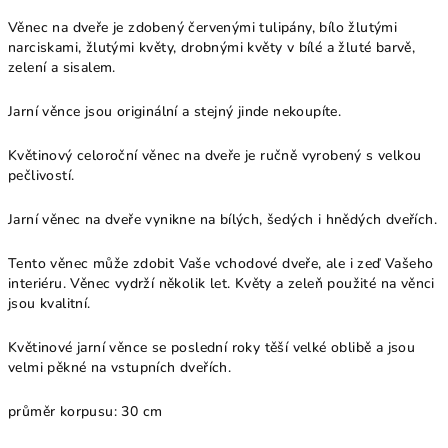
Věnec na dveře je zdobený červenými tulipány, bílo žlutými
narciskami, žlutými květy, drobnými květy v bílé a žluté barvě,
zelení a sisalem.
Jarní věnce jsou originální a stejný jinde nekoupíte.
Květinový celoroční věnec na dveře je ručně vyrobený s velkou
pečlivostí.
Jarní věnec na dveře vynikne na bílých, šedých i hnědých dveřích.
Tento věnec může zdobit Vaše vchodové dveře, ale i zeď Vašeho
interiéru. Věnec vydrží několik let. Květy a zeleň použité na věnci
jsou kvalitní.
Květinové jarní věnce se poslední roky těší velké oblibě a jsou
velmi pěkné na vstupních dveřích.
průměr korpusu: 30 cm