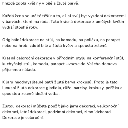
hnízdě zdobí květiny v bílé a žluté barvě.
Každá žena se určitě těší na to, až si svůj byt vyzdobí dekoracemi
v barvách, které má ráda. Tato krásná dekorace z umělých květin
vydrží dlouhé roky.
Originální dekorace na stůl, na komodu, na poličku, na parapet
nebo na hrob, zdobí bílé a žlutá květy a spousta zeleně.
Krásná celoroční dekorace v přírodním stylu na konferenční stůl,
kuchyňský stůl, komodu, parapet ...vnese do Vašeho domova
příjemnou náladu.
K jaru neodmyslitelně patří žlutá barva krokusů. Proto je tato
luxusní žlutá dekorace gladiola, růže, narcisy, krokusy, peříčka a
spoustou zeleně ideální volba.
Žlutou dekoraci můžete použít jako jarní dekoraci, velikonoční
dekoraci, letní dekoraci, podzimní dekoraci, zimní dekoraci.
Dekorace je celoroční.