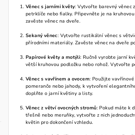
Věnec s jarními květy
: Vytvořte barevný věnec z 
petrklíče nebo fialky. Připevněte je na kruhovo
zavěste věnec na dveře.
Sekaný věnec
: Vytvořte rustikální věnec s větvi
přírodními materiály. Zavěste věnec na dveře 
Papírové květy a motýli
: Ručně vyrobte jarní kv
větší kruhovou podložku nebo rohož. Vytvořte p
Věnec s vavřínem a ovocem
: Použijte vavřínové
pomeranče nebo jahody, k vytvoření elegantního
doplňte o jarní květiny a listy.
Věnec z větví ovocných stromů
: Pokud máte k d
třešně nebo meruňky, vytvořte z nich jednoduchý 
květin pro dokončení vzhledu.