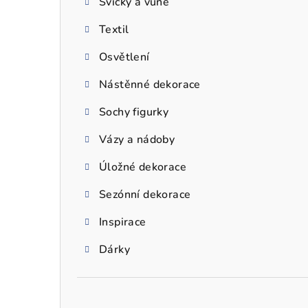
Svíčky a vůně
a
Textil
n
n
Osvětlení
í
Nástěnné dekorace
p
Sochy figurky
a
Vázy a nádoby
n
Úložné dekorace
e
Sezónní dekorace
l
Inspirace
Dárky