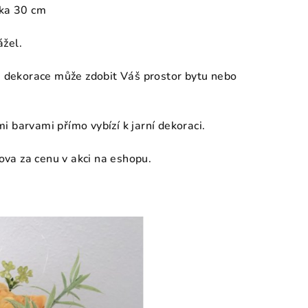
ška 30 cm
ážel.
vá dekorace může zdobit Váš prostor bytu nebo
 barvami přímo vybízí k jarní dekoraci.
va za cenu v akci na eshopu.