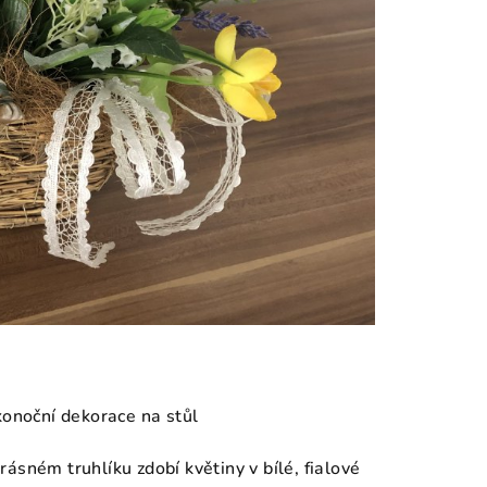
konoční dekorace na stůl
ásném truhlíku zdobí květiny v bílé, fialové