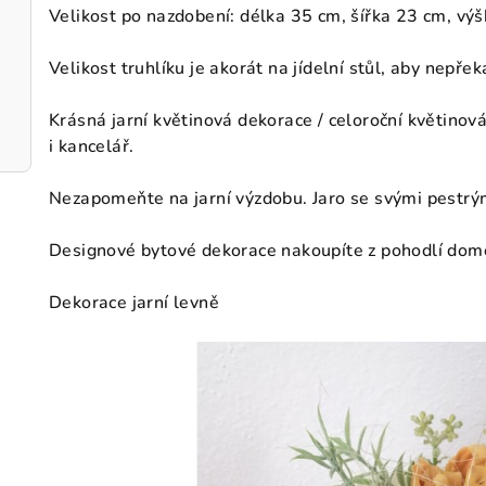
Velikost po nazdobení: délka 35 cm, šířka 23 cm, vý
Velikost truhlíku je akorát na jídelní stůl, aby nepřek
Krásná jarní květinová dekorace / celoroční květino
i kancelář.
Nezapomeňte na jarní výzdobu. Jaro se svými pestrými
Designové bytové dekorace nakoupíte z pohodlí domo
Dekorace jarní levně