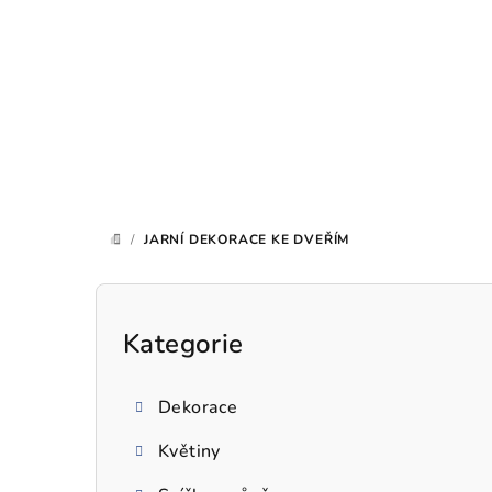
Přejít
na
obsah
/
JARNÍ DEKORACE KE DVEŘÍM
DOMŮ
P
o
Kategorie
Přeskočit
kategorie
s
Dekorace
t
Květiny
r