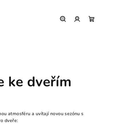
Hledat
Přihlášení
Nákupní
košík
e ke dveřím
nou atmosféru a uvítají novou sezónu s
ro dveře: