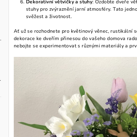
Dekorativní větvičky a stuhy
: Ozdobte dveře vět
stuhy pro zvýraznění jarní atmosféry. Tato jed
svěžest a životnost.
Ať už se rozhodnete pro květinový věnec, rustikální s
dekorace ke dveřím přinesou do vašeho domova radost
zavěšení 10 cm
nebojte se experimentovat s různými materiály a prv
vými maceškami