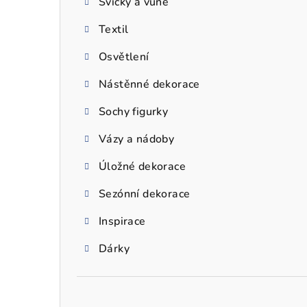
Svíčky a vůně
a
Textil
n
n
Osvětlení
í
Nástěnné dekorace
p
Sochy figurky
a
Vázy a nádoby
n
Úložné dekorace
e
Sezónní dekorace
l
Inspirace
Dárky