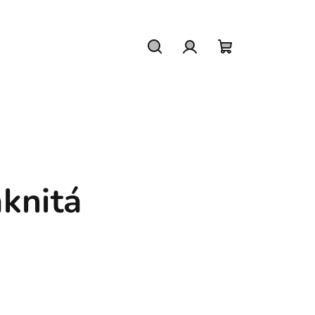
Hledat
Přihlášení
Nákupní
košík
áknitá