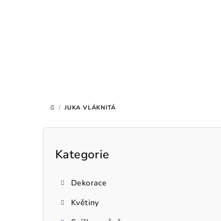
Přejít
na
obsah
/
JUKA VLÁKNITÁ
DOMŮ
P
o
Kategorie
Přeskočit
kategorie
s
Dekorace
t
Květiny
r