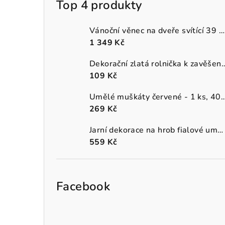
Top 4 produkty
Vánoční věnec na dveře svítící 39 cm
1 349 Kč
Dekorační zlatá rolnička k 
109 Kč
Umělé muškáty červené - 1 
269 Kč
Jarní dekorace na hrob fialové umělé macešky v šedém truhlíku
559 Kč
Facebook