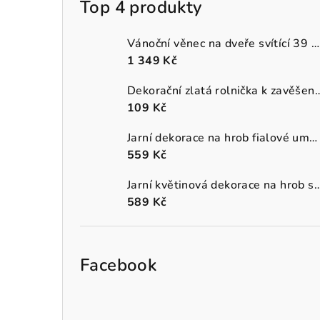
Top 4 produkty
Vánoční věnec na dveře svítící 39 cm
1 349 Kč
Dekorační zlatá rolnička k 
109 Kč
Jarní dekorace na hrob fialové umělé macešky v šedém truhlíku
559 Kč
Jarní květinová dekorace na hrob s oranžo
589 Kč
Facebook