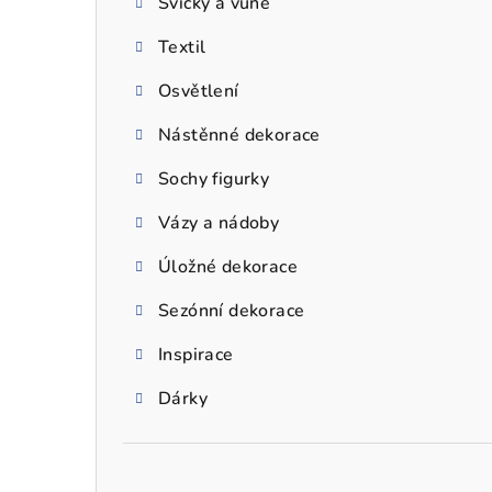
Svíčky a vůně
a
Textil
n
n
Osvětlení
í
Nástěnné dekorace
p
Sochy figurky
a
Vázy a nádoby
n
Úložné dekorace
e
Sezónní dekorace
l
Inspirace
Dárky