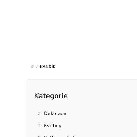
Přejít
na
obsah
/
KANDÍK
DOMŮ
P
o
Kategorie
Přeskočit
kategorie
s
Dekorace
t
Květiny
r