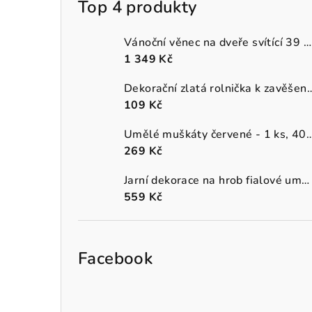
Top 4 produkty
Vánoční věnec na dveře svítící 39 cm
1 349 Kč
Dekorační zlatá rolnička k 
109 Kč
Umělé muškáty červené - 1 
269 Kč
Jarní dekorace na hrob fialové umělé macešky v šedém truhlíku
559 Kč
Facebook