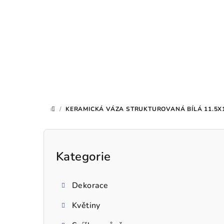
Přejít
na
obsah
/
KERAMICKÁ VÁZA STRUKTUROVANÁ BÍLÁ 11.5X1
DOMŮ
P
o
Kategorie
Přeskočit
kategorie
s
Dekorace
t
Květiny
r