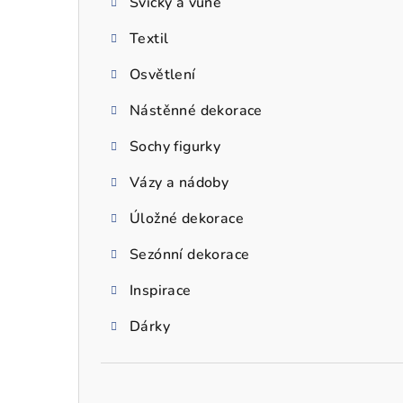
Svíčky a vůně
a
Textil
n
n
Osvětlení
í
Nástěnné dekorace
p
Sochy figurky
a
Vázy a nádoby
n
Úložné dekorace
e
Sezónní dekorace
l
Inspirace
Dárky