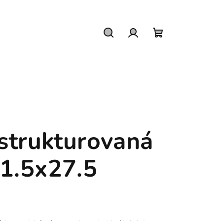
Hledat
Přihlášení
Nákupní
košík
strukturovaná
11.5x27.5