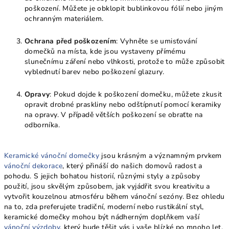
poškození. Můžete je obklopit bublinkovou fólií nebo jiným
ochranným materiálem.
Ochrana před poškozením
: Vyhněte se umisťování
domečků na místa, kde jsou vystaveny přímému
slunečnímu záření nebo vlhkosti, protože to může způsobit
vyblednutí barev nebo poškození glazury.
Opravy
: Pokud dojde k poškození domečku, můžete zkusit
opravit drobné praskliny nebo odštípnutí pomocí keramiky
na opravy. V případě větších poškození se obraťte na
odborníka.
Keramické vánoční domečky
jsou krásným a významným prvkem
vánoční dekorace
, který přináší do našich domovů radost a
pohodu. S jejich bohatou historií, různými styly a způsoby
použití, jsou skvělým způsobem, jak vyjádřit svou kreativitu a
vytvořit kouzelnou atmosféru během vánoční sezóny. Bez ohledu
na to, zda preferujete tradiční, moderní nebo rustikální styl,
keramické domečky mohou být nádherným doplňkem vaší
vánoční výzdoby
, který bude těšit vás i vaše blízké po mnoho let.