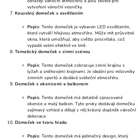
odrážejí vánoční atmosféru a jsou skvělé pro
vytvoření vánoční vesničky.
Kouzelný domeček s osvětlením
Popis
: Tento domeček je vybaven LED osvětlením,
které vytváří hřejivou atmosféru. Může mít průsvitné
okna, která umožňují, aby světlo prosvítalo, což
vypadá velmi efektně ve tmě.
Tematický domeček s zimní scénou
Popis
: Tento domeček zobrazuje zimní krajinu s
lyžaři a sněhovými krajinami. Je ideální pro milovníky
zimních sportů a dodává sváteční atmosféru.
Domeček s okenicemi a balkonem
Popis
: Tento domeček má detailně zpracované
okenice a malý balkon. Tyto prvky dodávají domečku
zajímavý vzhled a dělají z něj krásný doplněk vánoční
dekorace.
Domeček ve tvaru hradu
Popis
: Tento domeček má jedinečný design, který