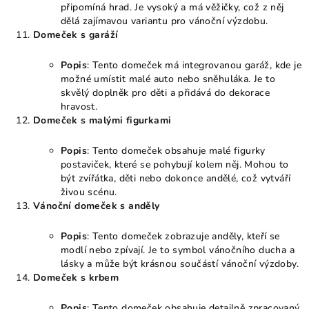
připomíná hrad. Je vysoký a má věžičky, což z něj
dělá zajímavou variantu pro vánoční výzdobu.
Domeček s garáží
Popis
: Tento domeček má integrovanou garáž, kde je
možné umístit malé auto nebo sněhuláka. Je to
skvělý doplněk pro děti a přidává do dekorace
hravost.
Domeček s malými figurkami
Popis
: Tento domeček obsahuje malé figurky
postaviček, které se pohybují kolem něj. Mohou to
být zvířátka, děti nebo dokonce andělé, což vytváří
živou scénu.
Vánoční domeček s anděly
Popis
: Tento domeček zobrazuje anděly, kteří se
modlí nebo zpívají. Je to symbol vánočního ducha a
lásky a může být krásnou součástí vánoční výzdoby.
Domeček s krbem
Popis
: Tento domeček obsahuje detailně zpracovaný