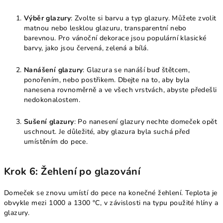
Výběr glazury
: Zvolte si barvu a typ glazury. Můžete zvolit
matnou nebo lesklou glazuru, transparentní nebo
barevnou. Pro vánoční dekorace jsou populární klasické
barvy, jako jsou červená, zelená a bílá.
Nanášení glazury
: Glazura se nanáší buď štětcem,
ponořením, nebo postřikem. Dbejte na to, aby byla
nanesena rovnoměrně a ve všech vrstvách, abyste předešli
nedokonalostem.
Sušení glazury
: Po nanesení glazury nechte domeček opět
uschnout. Je důležité, aby glazura byla suchá před
umístěním do pece.
Krok 6: Žehlení po glazování
Domeček se znovu umístí do pece na konečné žehlení. Teplota je
obvykle mezi 1000 a 1300 °C, v závislosti na typu použité hlíny a
glazury.