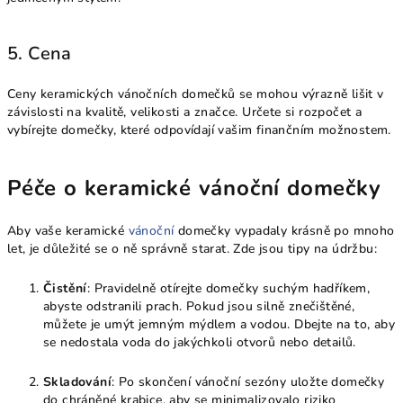
5. Cena
Ceny keramických vánočních domečků se mohou výrazně lišit v
závislosti na kvalitě, velikosti a značce. Určete si rozpočet a
vybírejte domečky, které odpovídají vašim finančním možnostem.
Péče o keramické vánoční domečky
Aby vaše keramické
vánoční
domečky vypadaly krásně po mnoho
let, je důležité se o ně správně starat. Zde jsou tipy na údržbu:
Čistění
: Pravidelně otírejte domečky suchým hadříkem,
abyste odstranili prach. Pokud jsou silně znečištěné,
můžete je umýt jemným mýdlem a vodou. Dbejte na to, aby
se nedostala voda do jakýchkoli otvorů nebo detailů.
Skladování
: Po skončení vánoční sezóny uložte domečky
do chráněné krabice, aby se minimalizovalo riziko