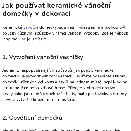
Jak používat keramické vánoční
domečky v dekoraci
Keramické
vánoční
domečky jsou velmi všestranné a mohou být
použity různými způsoby v rámci vánoční výzdoby. Zde je několik
inspirací, jak je umístit:
1. Vytvoření vánoční vesničky
Jedním z nejpopulárnějších způsobů, jak použít keramické
domečky, je vytvořit vánoční vesničku. Můžete poskládat skupinu
domečků různých velikostí a stylů na jednom místě, například na
stolu, poličce nebo krbové římse. Přidejte k nim dekorativní
prvky, jako jsou umělé sněhové efekty, malé postavičky a stromy,
abyste vytvořili kouzelnou atmosféru.
2. Osvětlení domečků
Mnoho keramických domečků je navrženo tak, aby se do nich