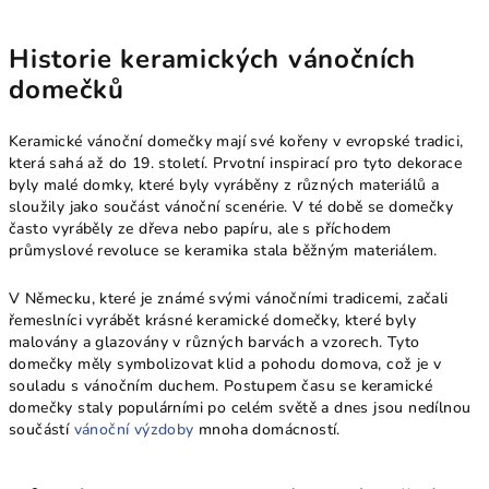
Historie keramických vánočních
domečků
Keramické vánoční domečky mají své kořeny v evropské tradici,
která sahá až do 19. století. Prvotní inspirací pro tyto dekorace
byly malé domky, které byly vyráběny z různých materiálů a
sloužily jako součást vánoční scenérie. V té době se domečky
často vyráběly ze dřeva nebo papíru, ale s příchodem
průmyslové revoluce se keramika stala běžným materiálem.
V Německu, které je známé svými vánočními tradicemi, začali
řemeslníci vyrábět krásné keramické domečky, které byly
malovány a glazovány v různých barvách a vzorech. Tyto
domečky měly symbolizovat klid a pohodu domova, což je v
souladu s vánočním duchem. Postupem času se keramické
domečky staly populárními po celém světě a dnes jsou nedílnou
součástí
vánoční výzdoby
mnoha domácností.