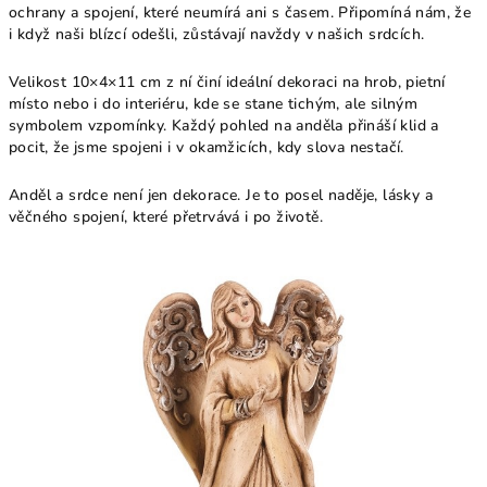
ochrany a spojení, které neumírá ani s časem. Připomíná nám, že
i když naši blízcí odešli, zůstávají navždy v našich srdcích.
Velikost 10×4×11 cm z ní činí ideální dekoraci na hrob, pietní
místo nebo i do interiéru, kde se stane tichým, ale silným
symbolem vzpomínky. Každý pohled na anděla přináší klid a
pocit, že jsme spojeni i v okamžicích, kdy slova nestačí.
Anděl a srdce není jen dekorace. Je to posel naděje, lásky a
věčného spojení, které přetrvává i po životě.