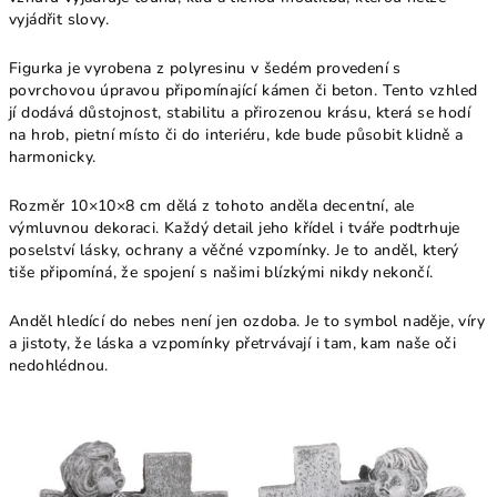
vyjádřit slovy.
Figurka je vyrobena z polyresinu v šedém provedení s
povrchovou úpravou připomínající kámen či beton. Tento vzhled
jí dodává důstojnost, stabilitu a přirozenou krásu, která se hodí
na hrob, pietní místo či do interiéru, kde bude působit klidně a
harmonicky.
Rozměr 10×10×8 cm dělá z tohoto anděla decentní, ale
výmluvnou dekoraci. Každý detail jeho křídel i tváře podtrhuje
poselství lásky, ochrany a věčné vzpomínky. Je to anděl, který
tiše připomíná, že spojení s našimi blízkými nikdy nekončí.
Anděl hledící do nebes není jen ozdoba. Je to symbol naděje, víry
a jistoty, že láska a vzpomínky přetrvávají i tam, kam naše oči
nedohlédnou.