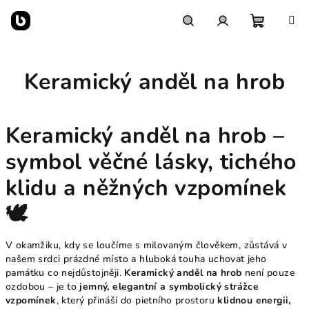
Přejít
na
obsah
Nákupn
Hledat
Přihlášení
Keramický anděl na hrob
košík
Keramický anděl na hrob –
symbol věčné lásky, tichého
klidu a něžných vzpomínek
🕊️
V okamžiku, kdy se loučíme s milovaným člověkem, zůstává v
našem srdci prázdné místo a hluboká touha uchovat jeho
památku co nejdůstojněji.
Keramický anděl na hrob
není pouze
ozdobou – je to
jemný, elegantní a symbolický strážce
vzpomínek
, který přináší do pietního prostoru
klidnou energii,