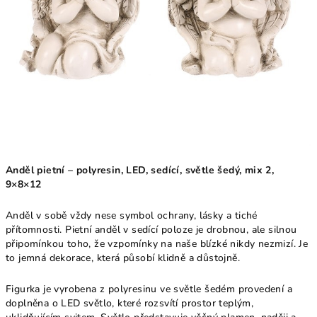
Anděl pietní – polyresin, LED, sedící, světle šedý, mix 2,
9×8×12
Anděl v sobě vždy nese symbol ochrany, lásky a tiché
přítomnosti. Pietní anděl v sedící poloze je drobnou, ale silnou
připomínkou toho, že vzpomínky na naše blízké nikdy nezmizí. Je
to jemná dekorace, která působí klidně a důstojně.
Figurka je vyrobena z polyresinu ve světle šedém provedení a
doplněna o LED světlo, které rozsvítí prostor teplým,