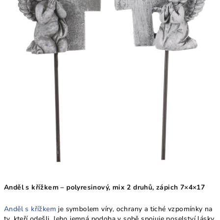
Anděl s křížkem – polyresinový, mix 2 druhů, zápich 7×4×17
Anděl s křížkem
je symbolem víry, ochrany a tiché vzpomínky na
ty, kteří odešli. Jeho jemná podoba v sobě spojuje poselství lásky