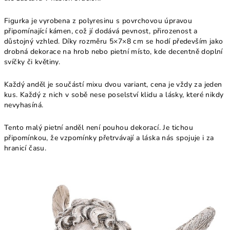
Figurka je vyrobena z polyresinu s povrchovou úpravou
připomínající kámen, což jí dodává pevnost, přirozenost a
důstojný vzhled. Díky rozměru 5×7×8 cm se hodí především jako
drobná dekorace na hrob nebo pietní místo, kde decentně doplní
svíčky či květiny.
Každý anděl je součástí mixu dvou variant, cena je vždy za jeden
kus. Každý z nich v sobě nese poselství klidu a lásky, které nikdy
nevyhasíná.
Tento malý pietní anděl není pouhou dekorací. Je tichou
připomínkou, že vzpomínky přetrvávají a láska nás spojuje i za
hranicí času.