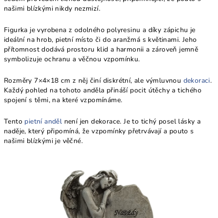
našimi blízkými nikdy nezmizí.
Figurka je vyrobena z odolného polyresinu a díky zápichu je
ideální na hrob, pietní místo či do aranžmá s květinami. Jeho
přítomnost dodává prostoru klid a harmonii a zároveň jemně
symbolizuje ochranu a věčnou vzpomínku.
Rozměry 7×4×18 cm z něj činí diskrétní, ale výmluvnou
dekoraci
.
Každý pohled na tohoto anděla přináší pocit útěchy a tichého
spojení s těmi, na které vzpomínáme.
Tento
pietní anděl
není jen dekorace. Je to tichý posel lásky a
naděje, který připomíná, že vzpomínky přetrvávají a pouto s
našimi blízkými je věčné.