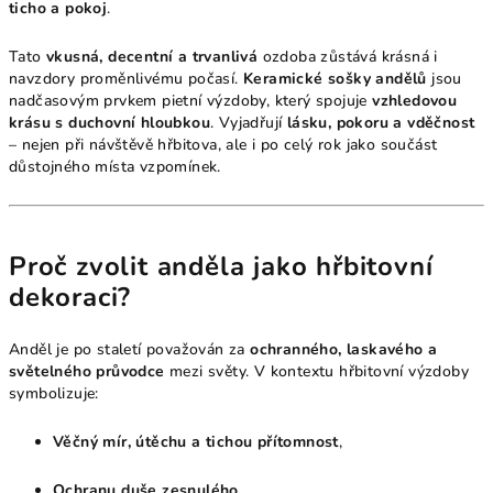
ticho a pokoj
.
Tato
vkusná, decentní a trvanlivá
ozdoba zůstává krásná i
navzdory proměnlivému počasí.
Keramické sošky andělů
jsou
nadčasovým prvkem pietní výzdoby, který spojuje
vzhledovou
krásu s duchovní hloubkou
. Vyjadřují
lásku, pokoru a vděčnost
– nejen při návštěvě hřbitova, ale i po celý rok jako součást
důstojného místa vzpomínek.
Proč zvolit anděla jako hřbitovní
dekoraci?
Anděl je po staletí považován za
ochranného, laskavého a
světelného průvodce
mezi světy. V kontextu hřbitovní výzdoby
symbolizuje:
Věčný mír, útěchu a tichou přítomnost
,
Ochranu duše zesnulého
,