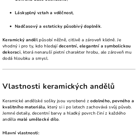
Láskyplný vztah a vděčnost
,
Nadčasový a esteticky působivý doplněk
.
Keramický anděl
působí něžně, citlivě a zároveň klidně. Je
vhodný i pro ty, kdo hledají
decentní, elegantní a symbolickou
dekoraci
, která nenaruší pietní charakter hrobu, ale zároveň mu
dodá hloubku a smysl.
Vlastnosti keramických andělů
Keramické andělské sošky jsou vyrobené z
odolného, pevného a
kvalitního materiálu
, který si i po letech zachovává svůj půvab.
Jemné detaily, decentní barvy a hladký povrch činí z každého
anděla
malé umělecké dílo
.
Hlavní vlastnosti: