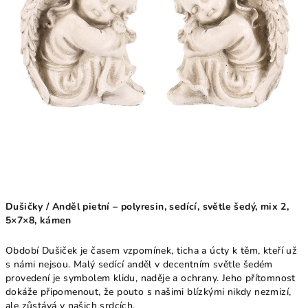
Dušičky / Anděl pietní – polyresin, sedící, světle šedý, mix 2,
5×7×8, kámen
Období Dušiček je časem vzpomínek, ticha a úcty k těm, kteří už
s námi nejsou. Malý sedící anděl v decentním světle šedém
provedení je symbolem klidu, naděje a ochrany. Jeho přítomnost
dokáže připomenout, že pouto s našimi blízkými nikdy nezmizí,
ale zůstává v našich srdcích.