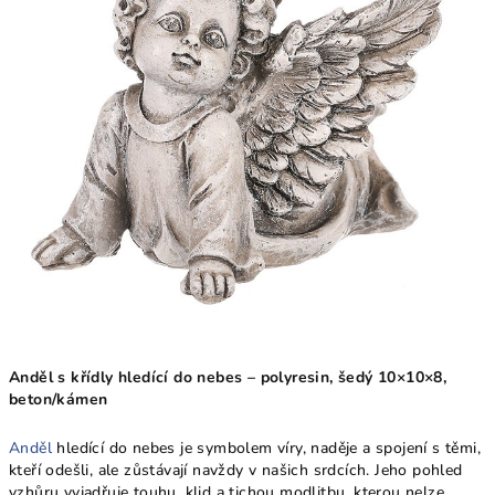
Anděl s křídly hledící do nebes – polyresin, šedý 10×10×8,
beton/kámen
Anděl
hledící do nebes je symbolem víry, naděje a spojení s těmi,
kteří odešli, ale zůstávají navždy v našich srdcích. Jeho pohled
vzhůru vyjadřuje touhu, klid a tichou modlitbu, kterou nelze