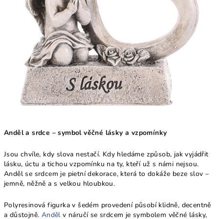
Anděl a srdce – symbol věčné lásky a vzpomínky
Jsou chvíle, kdy slova nestačí. Kdy hledáme způsob, jak vyjádřit
lásku, úctu a tichou vzpomínku na ty, kteří už s námi nejsou.
Anděl se srdcem je pietní dekorace, která to dokáže beze slov –
jemně, něžně a s velkou hloubkou.
Polyresinová figurka v šedém provedení působí klidně, decentně
a důstojně.
Anděl
v náručí se srdcem je symbolem věčné lásky,