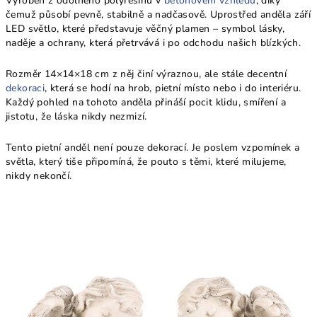
Vyroben z odolného polyresinu v
betonovém vzhledu
, díky
čemuž působí pevně, stabilně a nadčasově. Uprostřed anděla září
LED světlo, které představuje věčný plamen – symbol lásky,
naděje a ochrany, která přetrvává i po odchodu našich blízkých.
Rozměr 14×14×18 cm z něj činí výraznou, ale stále decentní
dekoraci
, která se hodí na hrob, pietní místo nebo i do interiéru.
Každý pohled na tohoto anděla přináší pocit klidu, smíření a
jistotu, že láska nikdy nezmizí.
Tento pietní anděl není pouze dekorací. Je poslem vzpomínek a
světla, který tiše připomíná, že pouto s těmi, které milujeme,
nikdy nekončí.