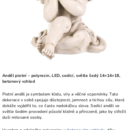
Anděl pietní – polyresin, LED, sedící, světle šedý 14×14×18,
betonový vzhled
Pietní anděl je symbolem klidu, víry a věčné vzpomínky. Tato
dekorace v sobě spojuje důstojnost, jemnost a tichou sílu, která
dokáže vyjádřit to, co často nedokážou slova. Sedící anděl ve
světle šedém provedení působí klidně a přirozeně, jako by střežil
duši milované osoby.