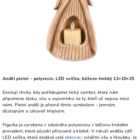
Anděl pietní – polyresin, LED svíčka, béžovo-hnědý 12×10×25
Existují chvíle, kdy potřebujeme tichý symbol, který nám
připomene lásku, víru a vzpomínku na ty, kteří už nejsou mezi
námi. Pietní anděl je přesně tímto symbolem – jemným,
důstojným a zároveň hřejivým.
Figurka je vyrobena z odolného polyresinu v béžovo-hnědém
provedení, které působí přirozeně a klidně. V náručí anděla září
LED svíčka, která dodává celé
dekoraci
zvláštní sílu a hloubku. Je