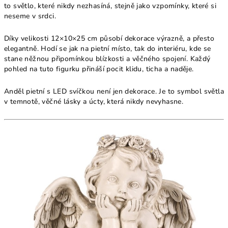
to světlo, které nikdy nezhasíná, stejně jako vzpomínky, které si
neseme v srdci.
Díky velikosti 12×10×25 cm působí dekorace výrazně, a přesto
elegantně. Hodí se jak na pietní místo, tak do interiéru, kde se
stane něžnou připomínkou blízkosti a věčného spojení. Každý
pohled na tuto figurku přináší pocit klidu, ticha a naděje.
Anděl pietní s LED svíčkou není jen dekorace. Je to symbol světla
v temnotě, věčné lásky a úcty, která nikdy nevyhasne.