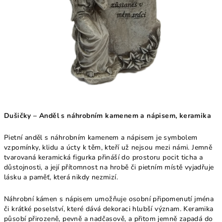
Dušičky – Anděl s náhrobním kamenem a nápisem, keramika
Pietní anděl s náhrobním kamenem a nápisem je symbolem
vzpomínky, klidu a úcty k těm, kteří už nejsou mezi námi. Jemně
tvarovaná keramická figurka přináší do prostoru pocit ticha a
důstojnosti, a její přítomnost na hrobě či pietním místě vyjadřuje
lásku a paměť, která nikdy nezmizí.
Náhrobní kámen s nápisem umožňuje osobní připomenutí jména
či krátké poselství, které dává dekoraci hlubší význam. Keramika
působí přirozeně, pevně a nadčasově, a přitom jemně zapadá do