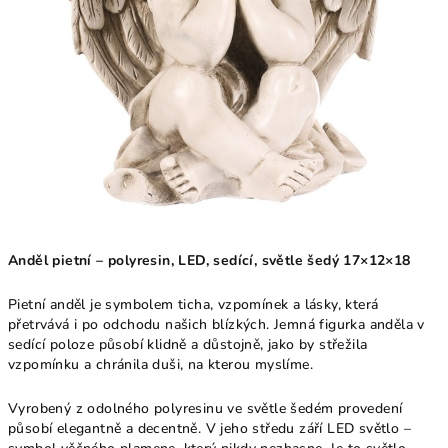
Anděl pietní – polyresin, LED, sedící, světle šedý 17×12×18
Pietní anděl je symbolem ticha, vzpomínek a lásky, která
přetrvává i po odchodu našich blízkých. Jemná figurka anděla v
sedící poloze působí klidně a důstojně, jako by střežila
vzpomínku a chránila duši, na kterou myslíme.
Vyrobený z odolného polyresinu ve světle šedém provedení
působí elegantně a decentně. V jeho středu září LED světlo –