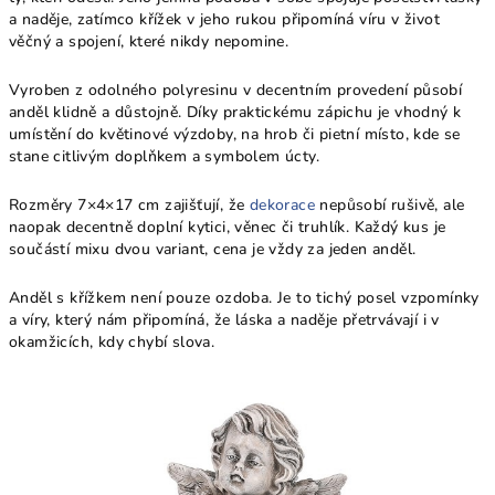
a naděje, zatímco křížek v jeho rukou připomíná víru v život
věčný a spojení, které nikdy nepomine.
Vyroben z odolného polyresinu v decentním provedení působí
anděl klidně a důstojně. Díky praktickému zápichu je vhodný k
umístění do květinové výzdoby, na hrob či pietní místo, kde se
stane citlivým doplňkem a symbolem úcty.
Rozměry 7×4×17 cm zajišťují, že
dekorace
nepůsobí rušivě, ale
naopak decentně doplní kytici, věnec či truhlík. Každý kus je
součástí mixu dvou variant, cena je vždy za jeden anděl.
Anděl s křížkem není pouze ozdoba. Je to tichý posel vzpomínky
a víry, který nám připomíná, že láska a naděje přetrvávají i v
okamžicích, kdy chybí slova.