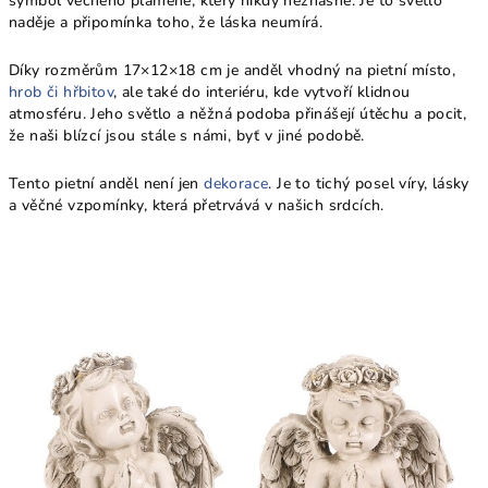
symbol věčného plamene, který nikdy nezhasne. Je to světlo
naděje a připomínka toho, že láska neumírá.
Díky rozměrům 17×12×18 cm je anděl vhodný na pietní místo,
hrob či hřbitov
, ale také do interiéru, kde vytvoří klidnou
atmosféru. Jeho světlo a něžná podoba přinášejí útěchu a pocit,
že naši blízcí jsou stále s námi, byť v jiné podobě.
Tento pietní anděl není jen
dekorace
. Je to tichý posel víry, lásky
a věčné vzpomínky, která přetrvává v našich srdcích.