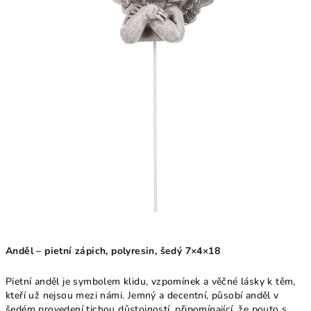
Anděl – pietní zápich, polyresin, šedý 7×4×18
Pietní anděl je symbolem klidu, vzpomínek a věčné lásky k těm,
kteří už nejsou mezi námi. Jemný a decentní, působí anděl v
šedém provedení tichou důstojností, připomínající, že pouto s