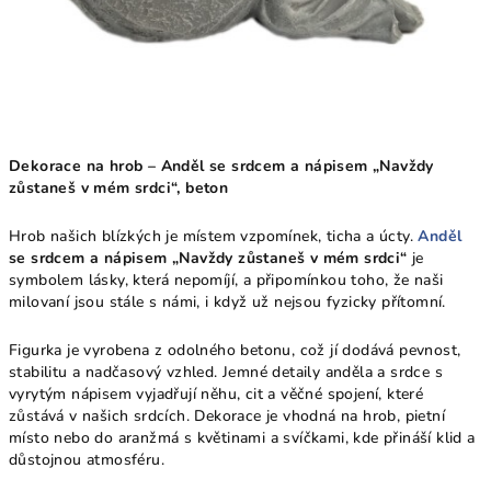
Dekorace na hrob – Anděl se srdcem a nápisem „Navždy
zůstaneš v mém srdci“, beton
Hrob našich blízkých je místem vzpomínek, ticha a úcty.
Anděl
se srdcem a nápisem „Navždy zůstaneš v mém srdci“
je
symbolem lásky, která nepomíjí, a připomínkou toho, že naši
milovaní jsou stále s námi, i když už nejsou fyzicky přítomní.
Figurka je vyrobena z odolného betonu, což jí dodává pevnost,
stabilitu a nadčasový vzhled. Jemné detaily anděla a srdce s
vyrytým nápisem vyjadřují něhu, cit a věčné spojení, které
zůstává v našich srdcích. Dekorace je vhodná na hrob, pietní
místo nebo do aranžmá s květinami a svíčkami, kde přináší klid a
důstojnou atmosféru.