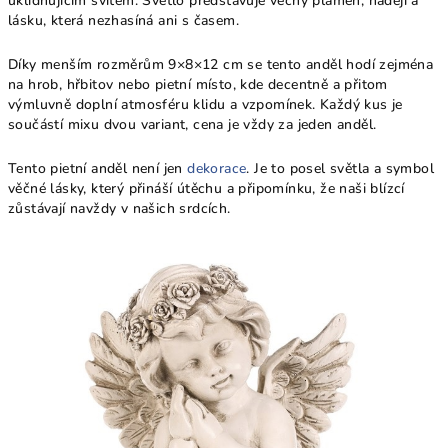
uklidňujícím svitem. Světlo představuje věčný plamen, naději a
lásku, která nezhasíná ani s časem.
Díky menším rozměrům 9×8×12 cm se tento anděl hodí zejména
na hrob, hřbitov nebo pietní místo, kde decentně a přitom
výmluvně doplní atmosféru klidu a vzpomínek. Každý kus je
součástí mixu dvou variant, cena je vždy za jeden anděl.
Tento pietní anděl není jen
dekorace
. Je to posel světla a symbol
věčné lásky, který přináší útěchu a připomínku, že naši blízcí
zůstávají navždy v našich srdcích.