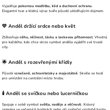
Vyjadřuje
pokornou modlitbu, klid a duchovní ochranu
.
Elegantní tvar a klidný výraz tváře působí uklidňujícím dojmem.
💛
Anděl držící srdce nebo květ
Ztělesňuje
něhu, něžnost, lásku a laskavou přítomnost
. Vhodný
pro každého, kdo chce skrze symbol anděla vyjádřit své trvalé
city.
🌟
Anděl s rozevřenými křídly
Působí
vznešeně, ochranitelsky a majestátně
. Skvěle se hodí
pro umístění na centrální místo hrobu.
🕯️
Anděl se svíčkou nebo lucerničkou
Spojuje v sobě symbol
světla, naděje a věčnosti
. Krásný
zejména ve večerních hodinách nebo při sváteční výzdobě hrobu.