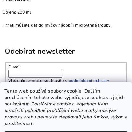
Objem: 230 ml
Hrnek můžete dát do myčky nádobí i mikrovlnné trouby.
Odebírat newsletter
E-mail
Vložením e-mailu souhlasíte s
podmínkami ochrany
osobních údajů
Tento web používá soubory cookie. Dalším
procházením tohoto webu vyjadřujete souhlas s jejich
používáním.
Používáme cookies, abychom Vám
Přihlásit se
umožnili pohodlné prohlížení webu a díky analýze
provozu webu neustále zlepšovali jeho funkce, výkon a
Z
použitelnost.
Platba a doprava
Kontakt
Obchodní podmínky
á
GDPR