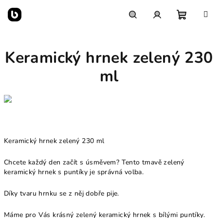
Přejít
na
obsah
Nákupn
Hledat
Přihlášení
Keramický hrnek zelený 230
košík
ml
Keramický hrnek zelený 230 ml
Chcete každý den začít s úsměvem? Tento tmavě zelený
keramický hrnek s puntíky je správná volba.
Díky tvaru hrnku se z něj dobře pije.
Máme pro Vás krásný zelený keramický hrnek s bílými puntíky.