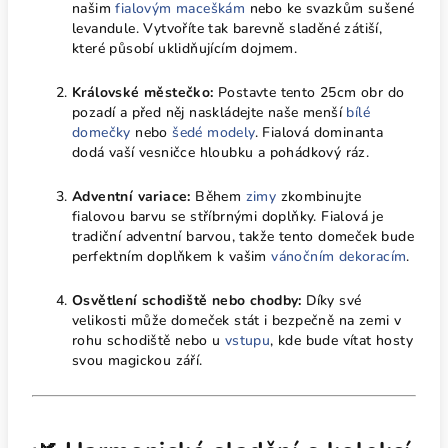
našim
fialovým maceškám
nebo ke svazkům sušené
levandule. Vytvoříte tak barevně sladěné zátiší,
které působí uklidňujícím dojmem.
Královské městečko:
Postavte tento 25cm obr do
pozadí a před něj naskládejte naše menší
bílé
domečky
nebo
šedé modely
. Fialová dominanta
dodá vaší vesničce hloubku a pohádkový ráz.
Adventní variace:
Během
zimy
zkombinujte
fialovou barvu se stříbrnými doplňky. Fialová je
tradiční adventní barvou, takže tento domeček bude
perfektním doplňkem k vašim
vánočním dekoracím
.
Osvětlení schodiště nebo chodby:
Díky své
velikosti může domeček stát i bezpečně na zemi v
rohu schodiště nebo u
vstupu
, kde bude vítat hosty
svou magickou září.