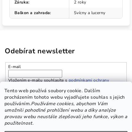
Záruka
:
2 roky
Balkon a zahrada
:
Svícny a lucerny
Odebírat newsletter
E-mail
Vložením e-mailu souhlasíte s
podmínkami ochrany
osobních údajů
Tento web používá soubory cookie. Dalším
procházením tohoto webu vyjadřujete souhlas s jejich
používáním.
Používáme cookies, abychom Vám
Přihlásit se
umožnili pohodlné prohlížení webu a díky analýze
provozu webu neustále zlepšovali jeho funkce, výkon a
Z
použitelnost.
Platba a doprava
Kontakt
Obchodní podmínky
á
GDPR