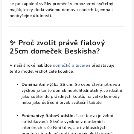
se po zapálení svíčky promění v impozantní světelný
maják, který dodá vašemu domovu nádech tajemna i
neobyčejné útulnosti.
✨ Proč zvolit právě fialový
25cm domeček Beskisha?
V naší široké nabídce
domečků a luceren
představuje
tento model vrchol celé kolekce:
Dominantní výška 25 cm:
Se svou čtvrtmetrovou
výškou je tento domek nepřehlédnutelný. Je ideální
jako solitér do prázdných koutů, na velké komody
nebo jako ústřední prvek sváteční tabule.
Podmanivý fialový odstín:
Tato barva je velmi
sofistikovaná. Skvěle vynikne v moderních
interiérech s šedými tóny, ale i v klasických
prostorech, kde působí jako originální barevný