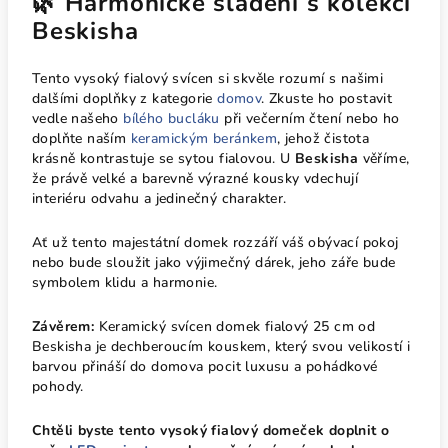
🌿 Harmonické sladění s kolekcí
Beskisha
Tento vysoký fialový svícen si skvěle rozumí s našimi
dalšími doplňky z kategorie
domov
. Zkuste ho postavit
vedle našeho
bílého bucláku
při večerním čtení nebo ho
doplňte naším
keramickým beránkem
, jehož čistota
krásně kontrastuje se sytou fialovou. U
Beskisha
věříme,
že právě velké a barevně výrazné kousky vdechují
interiéru odvahu a jedinečný charakter.
Ať už tento majestátní domek rozzáří váš obývací pokoj
nebo bude sloužit jako výjimečný dárek, jeho záře bude
symbolem klidu a harmonie.
Závěrem:
Keramický svícen domek fialový 25 cm od
Beskisha je dechberoucím kouskem, který svou velikostí i
barvou přináší do domova pocit luxusu a pohádkové
pohody.
Chtěli byste tento vysoký fialový domeček doplnit o