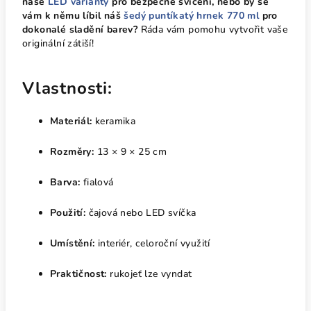
naše
LED varianty
pro bezpečné svícení, nebo by se
vám k němu líbil náš
šedý puntíkatý hrnek 770 ml
pro
dokonalé sladění barev?
Ráda vám pomohu vytvořit vaše
originální zátiší!
Vlastnosti:
Materiál:
keramika
Rozměry:
13 × 9 × 25 cm
Barva:
fialová
Použití:
čajová nebo LED svíčka
Umístění:
interiér, celoroční využití
Praktičnost:
rukojeť lze vyndat