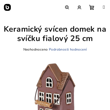
Přejít
na
obsah
Nákupn
Hledat
Přihlášení
Keramický svícen domek na
košík
svíčku fialový 25 cm
Průměrné
Neohodnoceno
Podrobnosti hodnocení
hodnocení
produktu
je
0,0
z
5
hvězdiček.