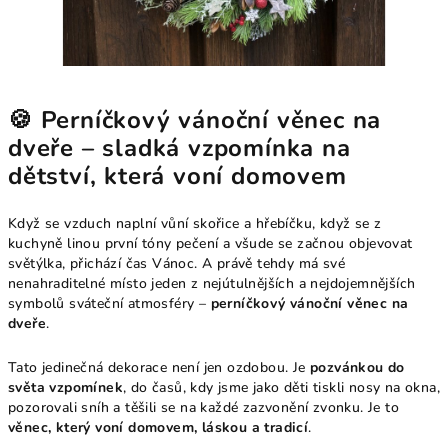
🍪 Perníčkový vánoční věnec na
dveře – sladká vzpomínka na
dětství, která voní domovem
Když se vzduch naplní vůní skořice a hřebíčku, když se z
kuchyně linou první tóny pečení a všude se začnou objevovat
světýlka, přichází čas Vánoc. A právě tehdy má své
nenahraditelné místo jeden z nejútulnějších a nejdojemnějších
symbolů sváteční atmosféry –
perníčkový vánoční věnec na
dveře
.
Tato jedinečná dekorace není jen ozdobou. Je
pozvánkou do
světa vzpomínek
, do časů, kdy jsme jako děti tiskli nosy na okna,
pozorovali sníh a těšili se na každé zazvonění zvonku. Je to
věnec, který voní domovem, láskou a tradicí
.