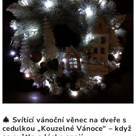
🎄 Svítící vánoční věnec na dveře s
cedulkou „Kouzelné Vánoce“ – když