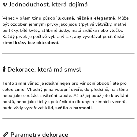
✨ Jednoduchost, která dojímá
Věnec v bílém tónu působí
luxusně, něžně a elegantně
. Může
být ozdoben jemnými prvky jako jsou třpytivé větvičky, matné
perličky, bílé květy, stříbrné lístky, malá srdíčka nebo vločky.
Každý prvek je pečlivě vybraný tak, aby vyvolával pocit
čisté
zimní krásy bez okázalosti
.
🕯️ Dekorace, která má smysl
Tento zimní věnec je ideální nejen pro vánoční období, ale pro
celou zimu. Vhodný je na vstupní dveře, do předsíně, na stěnu
nebo jako součást sváteční tabule. Ať už jej použijete k uvítání
hostů, nebo jako tichý společník do dlouhých zimních večerů,
bude vždy vyzařovat
klid, světlo a harmonii
.
📏 Parametry dekorace