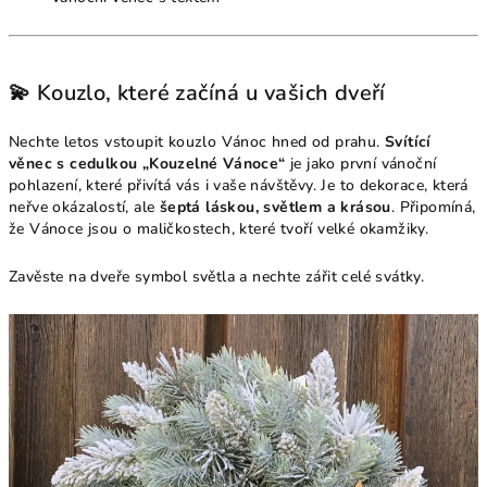
💫 Kouzlo, které začíná u vašich dveří
Nechte letos vstoupit kouzlo Vánoc hned od prahu.
Svítící
věnec s cedulkou „Kouzelné Vánoce“
je jako první vánoční
pohlazení, které přivítá vás i vaše návštěvy. Je to dekorace, která
neřve okázalostí, ale
šeptá láskou, světlem a krásou
. Připomíná,
že Vánoce jsou o maličkostech, které tvoří velké okamžiky.
Zavěste na dveře symbol světla a nechte zářit celé svátky.