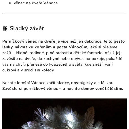
věnec na dveře Vánoce
🎀 Sladký závěr
Perníčkový věnec na dveře
je více než jen dekorace. Je to
gesto
lásky, návrat ke kořenům a pocta Vánocům
, jaké si přejeme
zažít – klidné, rodinné, plné radosti a dětské fantazie. Ať už jej
zavěsíte na dveře, do kuchyně nebo obývacího pokoje, pokaždé
vás na chvíli přenese do kouzelného světa, kde sněží, voní
cukroví a v srdci zní koledy.
Nechte letošní Vánoce začít sladce, nostalgicky a s láskou.
Zavěste si perníčkový věnec – a nechte domov vonět štěstím.