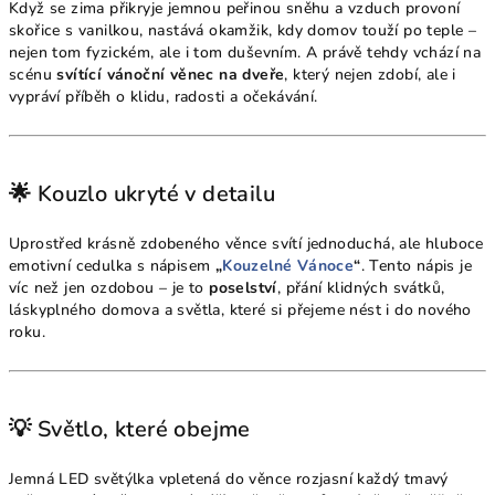
Když se zima přikryje jemnou peřinou sněhu a vzduch provoní
skořice s vanilkou, nastává okamžik, kdy domov touží po teple –
nejen tom fyzickém, ale i tom duševním. A právě tehdy vchází na
scénu
svítící vánoční věnec na dveře
, který nejen zdobí, ale i
vypráví příběh o klidu, radosti a očekávání.
🌟 Kouzlo ukryté v detailu
Uprostřed krásně zdobeného věnce svítí jednoduchá, ale hluboce
emotivní cedulka s nápisem
„
Kouzelné Vánoce
“
. Tento nápis je
víc než jen ozdobou – je to
poselství
, přání klidných svátků,
láskyplného domova a světla, které si přejeme nést i do nového
roku.
💡 Světlo, které obejme
Jemná LED světýlka vpletená do věnce rozjasní každý tmavý