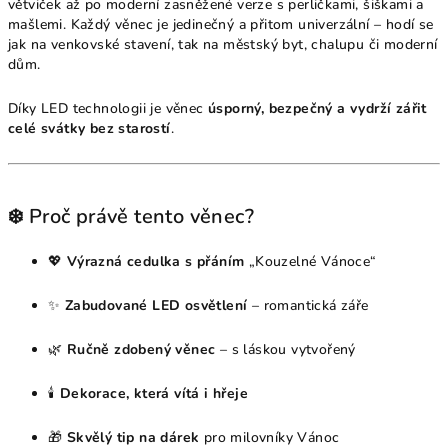
větviček až po moderní zasněžené verze s perličkami, šiškami a
mašlemi. Každý věnec je jedinečný a přitom univerzální – hodí se
jak na venkovské stavení, tak na městský byt, chalupu či moderní
dům.
Díky LED technologii je věnec
úsporný, bezpečný a vydrží zářit
celé svátky bez starostí
.
❄️ Proč právě tento věnec?
💖
Výrazná cedulka s přáním
„Kouzelné Vánoce“
✨
Zabudované LED osvětlení
– romantická záře
🌿
Ručně zdobený věnec
– s láskou vytvořený
🕯
Dekorace, která vítá i hřeje
🎁
Skvělý tip na dárek
pro milovníky Vánoc