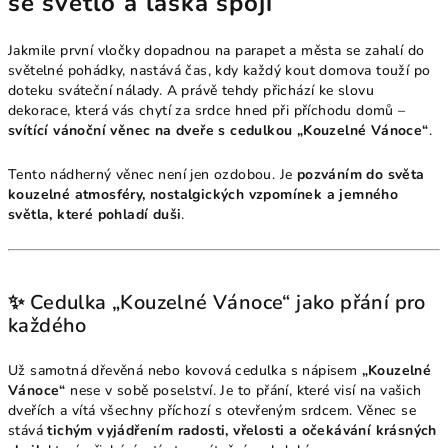
se světlo a láska spojí
Jakmile první vločky dopadnou na parapet a města se zahalí do
světelné pohádky, nastává čas, kdy každý kout domova touží po
doteku sváteční nálady. A právě tehdy přichází ke slovu
dekorace, která vás chytí za srdce hned při příchodu domů –
svítící vánoční věnec na dveře s cedulkou „Kouzelné Vánoce“
.
Tento nádherný věnec není jen ozdobou. Je
pozváním do světa
kouzelné atmosféry, nostalgických vzpomínek a jemného
světla, které pohladí duši
.
✨ Cedulka „Kouzelné Vánoce“ jako přání pro
každého
Už samotná dřevěná nebo kovová cedulka s nápisem
„Kouzelné
Vánoce“
nese v sobě poselství. Je to přání, které visí na vašich
dveřích a vítá všechny příchozí s otevřeným srdcem. Věnec se
stává
tichým vyjádřením radosti, vřelosti a očekávání krásných