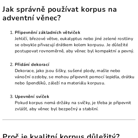
Jak správně používat korpus na
adventní věnec?
Připevnění základních větviček
Jehličí, březové větve, eukalyptus nebo jiné zelené rostliny
se obvykle přivazují drátkem kolem korpusu. Je důležité
postupovat rovnoměrně, aby věnec byl kompaktní a pevný.
Přidání dekorací
Dekorace, jako jsou šišky, sušené plody, mašle nebo
vánoční ozdoby, se mohou připevnit pomocí lepidla, drátku
nebo špendlíků, záleží na materiálu korpusu.
Upevnění svíček
Pokud korpus nemá držáky na svíčky, je třeba je připevnit
zvlášť, aby věnec byl bezpečný a stabilní.
Proč je kvalitní korpus důležitý?