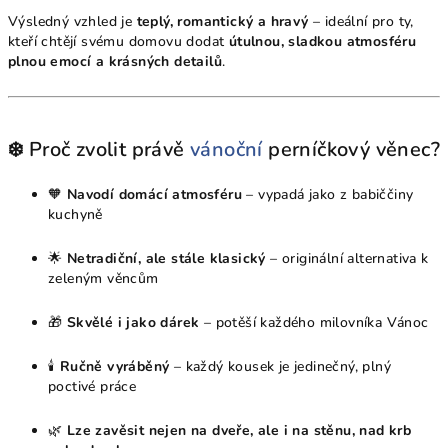
Výsledný vzhled je
teplý, romantický a hravý
– ideální pro ty,
kteří chtějí svému domovu dodat
útulnou, sladkou atmosféru
plnou emocí a krásných detailů
.
❄️ Proč zvolit právě
vánoční
perníčkový věnec?
🧡
Navodí domácí atmosféru
– vypadá jako z babiččiny
kuchyně
🌟
Netradiční, ale stále klasický
– originální alternativa k
zeleným věncům
🎁
Skvělé i jako dárek
– potěší každého milovníka Vánoc
🕯
Ručně vyráběný
– každý kousek je jedinečný, plný
poctivé práce
🌿
Lze zavěsit nejen na dveře, ale i na stěnu, nad krb