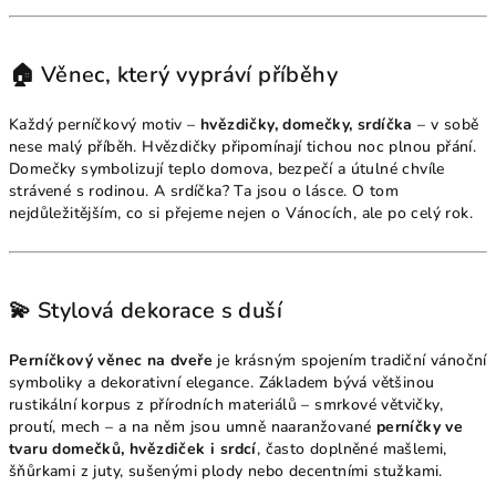
🏠 Věnec, který vypráví příběhy
Každý perníčkový motiv –
hvězdičky, domečky, srdíčka
– v sobě
nese malý příběh. Hvězdičky připomínají tichou noc plnou přání.
Domečky symbolizují teplo domova, bezpečí a útulné chvíle
strávené s rodinou. A srdíčka? Ta jsou o lásce. O tom
nejdůležitějším, co si přejeme nejen o Vánocích, ale po celý rok.
💫 Stylová dekorace s duší
Perníčkový věnec na dveře
je krásným spojením tradiční vánoční
symboliky a dekorativní elegance. Základem bývá většinou
rustikální korpus z přírodních materiálů – smrkové větvičky,
proutí, mech – a na něm jsou umně naaranžované
perníčky ve
tvaru domečků, hvězdiček i srdcí
, často doplněné mašlemi,
šňůrkami z juty, sušenými plody nebo decentními stužkami.