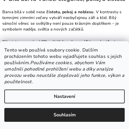
Barva bílá v sobě nese
čistotu, pokoj a noblesu
. V kontrastu s
temnými zimními večery vytváří neobyčejnou záři a klid. Bílý
vánoční věnec se světýlky není pouze krásným doplňkem – je
symbolem naděje, světla a nových začátků.
Díky integrovaným LED světýlkům věnec
září jemným třpytem
,
jako čerstvě napadaný sníh pod svitem měsíce. Světýlka vytvářejí
Tento web používá soubory cookie. Dalším
útulnou a přívětivou atmosféru, která vítá každého hosta s
procházením tohoto webu vyjadřujete souhlas s jejich
otevřeným srdcem.
používáním.
Používáme cookies, abychom Vám
umožnili pohodlné prohlížení webu a díky analýze
provozu webu neustále zlepšovali jeho funkce, výkon a
použitelnost.
🌟 Adventní význam a zimní krása v jednom
Nastavení
Tento
věnec
je více než jen ozdobou. V době adventu připomíná
očistu, očekávání a rodinnou blízkost
, zatímco ve vánočním
čase se proměňuje v symbol radosti, lásky a světla.
Souhlasím
Kombinace
přírodních větviček, sněhově bílých květů, šišek,
jemných perliček, vloček a světýlek
vytváří jedinečný vizuální