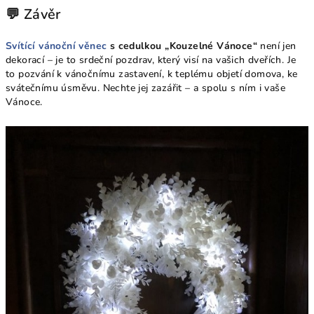
💬 Závěr
Svítící vánoční věnec
s cedulkou „Kouzelné Vánoce“
není jen
dekorací – je to srdeční pozdrav, který visí na vašich dveřích. Je
to pozvání k vánočnímu zastavení, k teplému objetí domova, ke
svátečnímu úsměvu. Nechte jej zazářit – a spolu s ním i vaše
Vánoce.