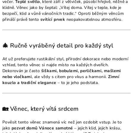
večer.
Teplé světlo
, které září z větviček, působí hřejivě, něžně a
klidně. Věnec jako by šeptal: „Vítej doma. Vítej v teple, kde je
bezpečí, klid a vůně vánočních tradic.“ Oproti běžným věncům
přináší právě tento
svítící prvek
neopakovatelnou atmosféru.
🎄 Ručně vyráběný detail pro každý styl
Ať už preferujete rustikální styl, přírodní dekorace nebo moderní
vzhled, tento věnec si najde místo na každých dveřích.
Dekorován je často
šiškami, bobulemi, perličkami, mašlemi
nebo vločkami
, ale vždy s citem pro vkus a harmonii.
Zimní
kouzlo a tradiční elegance
– to je jeho podstata.
🏡 Věnec, který vítá srdcem
Pověsit tento věnec znamená víc než jen ozdobit vstup. Je to
jako
pozvat domů Vánoce samotné
– jejich klid, jejich krásu,