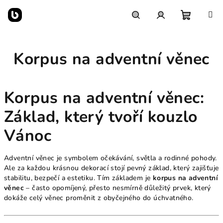
Přejít
na
obsah
Nákupn
Hledat
Přihlášení
Korpus na adventní věnec
košík
Korpus na adventní věnec:
Základ, který tvoří kouzlo
Vánoc
Adventní věnec je symbolem očekávání, světla a rodinné pohody.
Ale za každou krásnou dekorací stojí pevný základ, který zajišťuje
stabilitu, bezpečí a estetiku. Tím základem je
korpus na adventní
věnec
– často opomíjený, přesto nesmírně důležitý prvek, který
dokáže celý věnec proměnit z obyčejného do úchvatného.