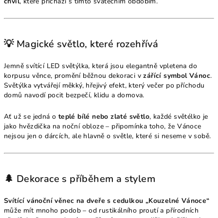
chvil
, které přichází s tímto svátečním obdobím.
💡 Magické světlo, které rozehřívá
Jemně svítící LED světýlka, která jsou elegantně vpletena do
korpusu věnce, promění běžnou dekoraci v
zářící symbol Vánoc
.
Světýlka vytvářejí měkký, hřejivý efekt, který večer po příchodu
domů navodí pocit bezpečí, klidu a domova.
Ať už se jedná o
teplé bílé nebo zlaté světlo
, každé světélko je
jako hvězdička na noční obloze – připomínka toho, že Vánoce
nejsou jen o dárcích, ale hlavně o světle, které si neseme v sobě.
🌲 Dekorace s příběhem a stylem
Svítící vánoční věnec na dveře s cedulkou „Kouzelné Vánoce“
může mít mnoho podob – od rustikálního proutí a přírodních