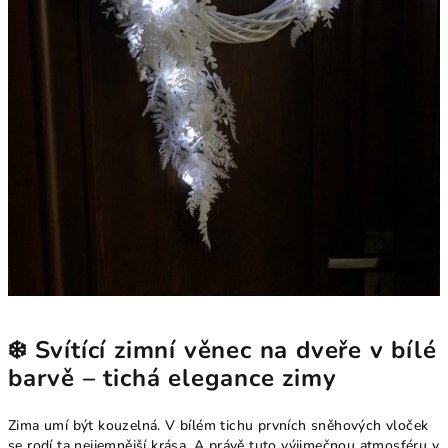
❄️ Svítící zimní věnec na dveře v bílé
barvě – tichá elegance zimy
Zima umí být kouzelná. V bílém tichu prvních sněhových vloček
se rodí ta nejjemnější krása. A právě tuto výjimečnou atmosféru v