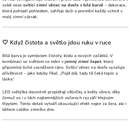
sobě nese
svítící zimní věnec na dveře v bílé barvě
– dekorace,
která pohladí pohledem, zahřeje duši a promění každý vchod v
malý zimní zázrak.
🤍 Když čistota a světlo jdou ruku v ruce
Bílá barva je symbolem čistoty, klidu a nových začátků. V
kombinaci se světlem se mění v
jemný zimní šepot
, který
připomíná tiché zasněžené ráno. Svítící věnec na dveře vyzařuje
přívětivost – jako kdyby říkal: „Pojď dál, tady tě čeká teplo a
láska.“
LED světýlka decentně proplétají větvičky a květy věnce, díky
čemuž se i v těch nejtemnějších večerech rozzáří hřejivým
třpytem. Tento detail vytváří okouzlující efekt nejen za šera, ale i
během celého zimního dne.