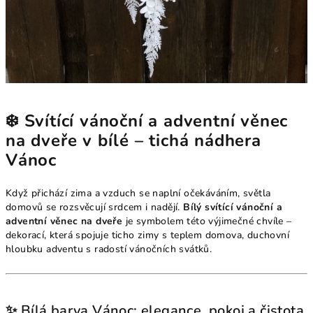
❄️ Svítící vánoční a adventní věnec
na dveře v bílé – tichá nádhera
Vánoc
Když přichází zima a vzduch se naplní očekáváním, světla
domovů se rozsvěcují srdcem i nadějí.
Bílý svítící vánoční a
adventní věnec na dveře
je symbolem této výjimečné chvíle –
dekorací, která spojuje ticho zimy s teplem domova, duchovní
hloubku adventu s radostí vánočních svátků.
✨ Bílá barva Vánoc: elegance, pokoj a čistota