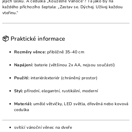
jejich lásku. A cedulka „Kouzelné Vánoce“? Ta jako by na
každého příchozího šeptala: „Zastav se. Dýchej. Užívej každou
vteřinu.“
📦 Praktické informace
Rozměry věnce:
přibližně 35–40 cm
Napájení:
baterie (většinou 2x AA, nejsou součástí)
Použití:
interiér/exteriér (chráněný prostor)
Styl:
přírodní, elegantní, rustikální, moderní
Materiál:
umělé větvičky, LED světla, dřevěná nebo kovová
cedulka
svítící vánoční věnec na dveře