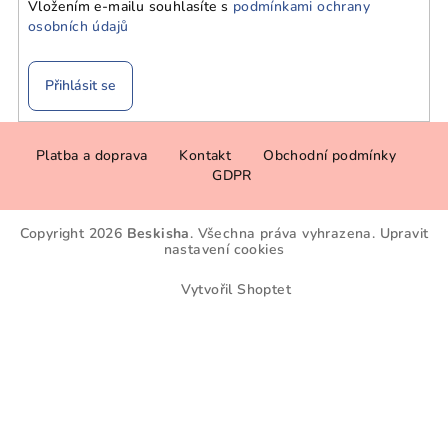
Vložením e-mailu souhlasíte s
podmínkami ochrany
osobních údajů
Přihlásit se
Z
Platba a doprava
Kontakt
Obchodní podmínky
á
GDPR
p
a
Copyright 2026
Beskisha
. Všechna práva vyhrazena.
Upravit
t
nastavení cookies
í
Vytvořil Shoptet