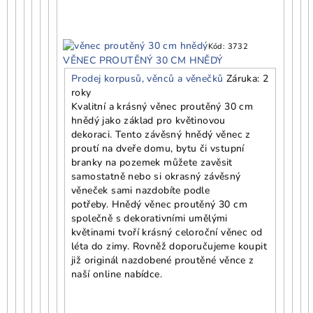
Kód:
3732
VĚNEC PROUTĚNÝ 30 CM HNĚDÝ
Prodej korpusů, věnců a věnečků
Záruka: 2
roky
Kvalitní a krásný věnec proutěný 30 cm
hnědý jako základ pro květinovou
dekoraci. Tento závěsný hnědý věnec z
proutí na dveře domu, bytu či vstupní
branky na pozemek můžete zavěsit
samostatně nebo si okrasný závěsný
věneček sami nazdobíte podle
potřeby. Hnědý věnec proutěný 30 cm
společně s dekorativními umělými
květinami tvoří krásný celoroční věnec od
léta do zimy. Rovněž doporučujeme koupit
již originál nazdobené proutěné věnce z
naší online nabídce.