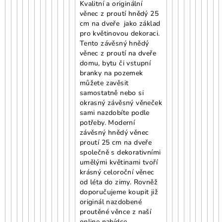
Kvalitní a originální
věnec z proutí hnědý 25
cm na dveře jako základ
pro květinovou dekoraci.
Tento závěsný hnědý
věnec z proutí na dveře
domu, bytu či vstupní
branky na pozemek
můžete zavěsit
samostatně nebo si
okrasný závěsný věneček
sami nazdobíte podle
potřeby. Moderní
závěsný hnědý věnec
proutí 25 cm na dveře
společně s dekorativními
umělými květinami tvoří
krásný celoroční věnec
od léta do zimy. Rovněž
doporučujeme koupit již
originál nazdobené
proutěné věnce z naší
online nabídce.