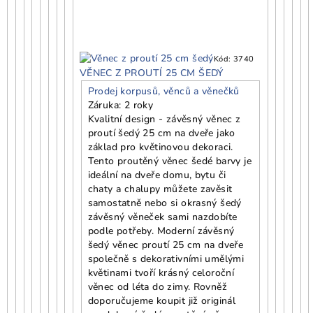
Kód:
3740
VĚNEC Z PROUTÍ 25 CM ŠEDÝ
Prodej korpusů, věnců a věnečků
Záruka: 2 roky
Kvalitní design - závěsný věnec z
proutí šedý 25 cm na dveře jako
základ pro květinovou dekoraci.
Tento proutěný věnec šedé barvy je
ideální na dveře domu, bytu či
chaty a chalupy můžete zavěsit
samostatně nebo si okrasný šedý
závěsný věneček sami nazdobíte
podle potřeby. Moderní závěsný
šedý věnec proutí 25 cm na dveře
společně s dekorativními umělými
květinami tvoří krásný celoroční
věnec od léta do zimy. Rovněž
doporučujeme koupit již originál