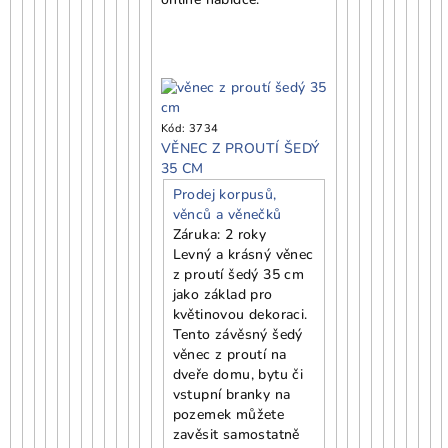
Kód:
3734
VĚNEC Z PROUTÍ ŠEDÝ
35 CM
Prodej korpusů,
věnců a věnečků
Záruka: 2 roky
Levný a krásný věnec
z proutí šedý 35 cm
jako základ pro
květinovou dekoraci.
Tento závěsný šedý
věnec z proutí na
dveře domu, bytu či
vstupní branky na
pozemek můžete
zavěsit samostatně