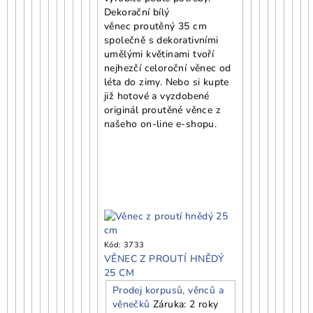
Dekorační bílý
věnec proutěný 35 cm
společně s dekorativními
umělými květinami tvoří
nejhezčí celoroční věnec od
léta do zimy. Nebo si kupte
již hotové a vyzdobené
originál proutěné věnce z
našeho on-line e-shopu.
Kód:
3733
VĚNEC Z PROUTÍ HNĚDÝ
25 CM
Prodej korpusů, věnců a
věnečků
Záruka: 2 roky