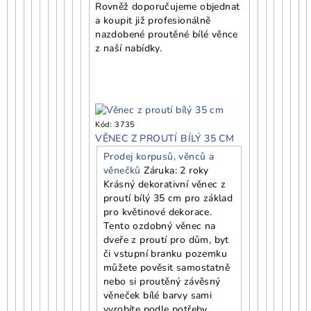
Rovněž doporučujeme objednat
a koupit již profesionálně
nazdobené proutěné bílé věnce
z naší nabídky.
Kód:
3735
VĚNEC Z PROUTÍ BÍLÝ 35 CM
Prodej korpusů, věnců a
věnečků
Záruka: 2 roky
Krásný dekorativní věnec z
proutí bílý 35 cm pro základ
pro květinové dekorace.
Tento ozdobný věnec na
dveře z proutí pro dům, byt
či vstupní branku pozemku
můžete pověsit samostatně
nebo si proutěný závěsný
věneček bílé barvy sami
vyrobíte podle potřeby.