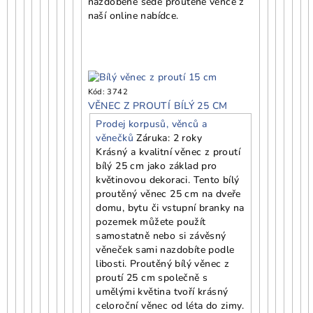
nazdobené šedé proutěné věnce z
naší online nabídce.
Kód:
3742
VĚNEC Z PROUTÍ BÍLÝ 25 CM
Prodej korpusů, věnců a
věnečků
Záruka: 2 roky
Krásný a kvalitní věnec z proutí
bílý 25 cm jako základ pro
květinovou dekoraci. Tento bílý
proutěný věnec 25 cm na dveře
domu, bytu či vstupní branky na
pozemek můžete použít
samostatně nebo si závěsný
věneček sami nazdobíte podle
libosti. Proutěný bílý věnec z
proutí 25 cm společně s
umělými květina tvoří krásný
celoroční věnec od léta do zimy.