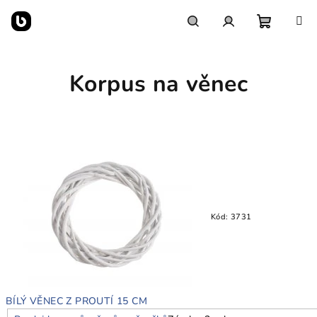
Přejít
na
obsah
Nákupn
Hledat
Přihlášení
Korpus na věnec
košík
Kód:
3731
BÍLÝ VĚNEC Z PROUTÍ 15 CM