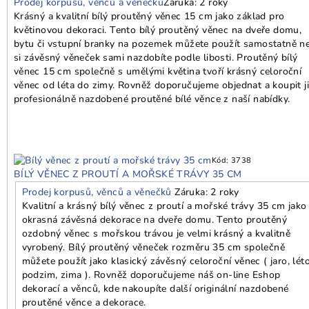
Prodej korpusů, věnců a věnečků
Záruka: 2 roky
Krásný a kvalitní bílý proutěný věnec 15 cm jako základ pro
květinovou dekoraci. Tento bílý proutěný věnec na dveře domu,
bytu či vstupní branky na pozemek můžete použít samostatně n
si závěsný věneček sami nazdobíte podle libosti. Proutěný bílý
věnec 15 cm společně s umělými květina tvoří krásný celoroční
věnec od léta do zimy. Rovněž doporučujeme objednat a koupit j
profesionálně nazdobené proutěné bílé věnce z naší nabídky.
Kód:
3738
BÍLÝ VĚNEC Z PROUTÍ A MOŘSKÉ TRÁVY 35 CM
Prodej korpusů, věnců a věnečků
Záruka: 2 roky
Kvalitní a krásný bílý věnec z proutí a mořské trávy 35 cm jako
okrasná závěsná dekorace na dveře domu. Tento proutěný
ozdobný věnec s mořskou trávou je velmi krásný a kvalitně
vyrobený. Bílý proutěný věneček rozměru 35 cm společně
můžete použít jako klasický závěsný celoroční věnec ( jaro, léto
podzim, zima ). Rovněž doporučujeme náš on-line Eshop
dekorací a věnců, kde nakoupíte další originální nazdobené
proutěné věnce a dekorace.