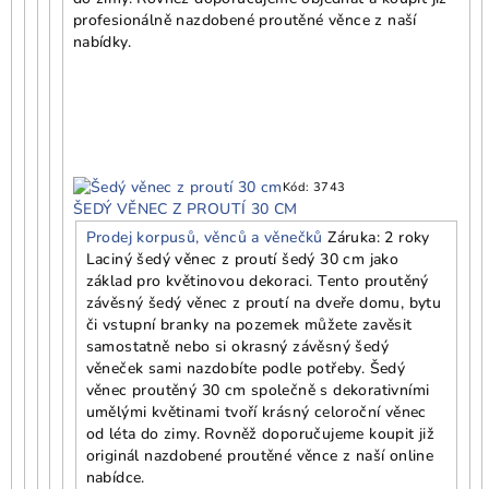
profesionálně nazdobené proutěné věnce z naší
nabídky.
Kód:
3743
ŠEDÝ VĚNEC Z PROUTÍ 30 CM
Prodej korpusů, věnců a věnečků
Záruka: 2 roky
Laciný šedý věnec z proutí šedý 30 cm jako
základ pro květinovou dekoraci. Tento proutěný
závěsný šedý věnec z proutí na dveře domu, bytu
či vstupní branky na pozemek můžete zavěsit
samostatně nebo si okrasný závěsný šedý
věneček sami nazdobíte podle potřeby. Šedý
věnec proutěný 30 cm společně s dekorativními
umělými květinami tvoří krásný celoroční věnec
od léta do zimy. Rovněž doporučujeme koupit již
originál nazdobené proutěné věnce z naší online
nabídce.