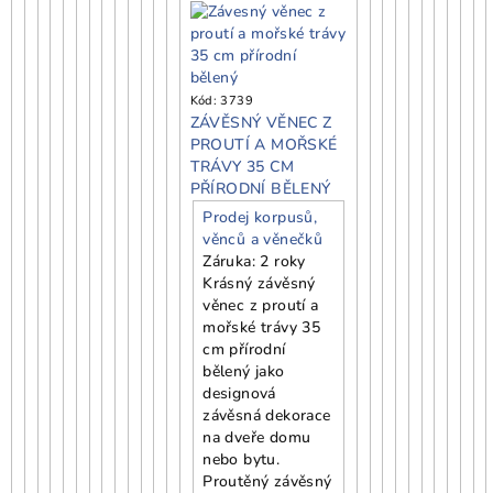
Kód:
3739
ZÁVĚSNÝ VĚNEC Z
PROUTÍ A MOŘSKÉ
TRÁVY 35 CM
PŘÍRODNÍ BĚLENÝ
Prodej korpusů,
věnců a věnečků
Záruka: 2 roky
Krásný závěsný
věnec z proutí a
mořské trávy 35
cm přírodní
bělený jako
designová
závěsná dekorace
na dveře domu
nebo bytu.
Proutěný závěsný