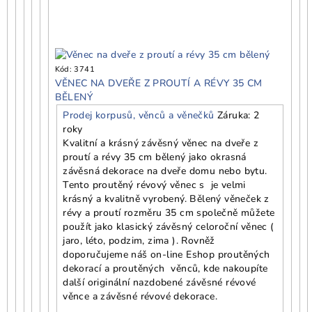
Kód:
3741
VĚNEC NA DVEŘE Z PROUTÍ A RÉVY 35 CM
BĚLENÝ
Prodej korpusů, věnců a věnečků
Záruka: 2
roky
Kvalitní a krásný závěsný věnec na dveře z
proutí a révy 35 cm bělený jako okrasná
závěsná dekorace na dveře domu nebo bytu.
Tento proutěný révový věnec s je velmi
krásný a kvalitně vyrobený. Bělený věneček z
révy a proutí rozměru 35 cm společně můžete
použít jako klasický závěsný celoroční věnec (
jaro, léto, podzim, zima ). Rovněž
doporučujeme náš on-line Eshop proutěných
dekorací a proutěných věnců, kde nakoupíte
další originální nazdobené závěsné révové
věnce a závěsné révové dekorace.