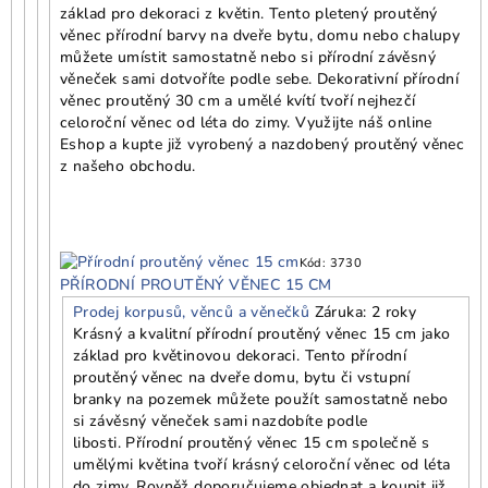
základ pro dekoraci z květin. Tento pletený proutěný
věnec přírodní barvy na dveře bytu, domu nebo chalupy
můžete umístit samostatně nebo si přírodní závěsný
věneček sami dotvoříte podle sebe. Dekorativní přírodní
věnec proutěný 30 cm a umělé kvítí tvoří nejhezčí
celoroční věnec od léta do zimy. Využijte náš online
Eshop a kupte již vyrobený a nazdobený proutěný věnec
z našeho obchodu.
Kód:
3730
PŘÍRODNÍ PROUTĚNÝ VĚNEC 15 CM
Prodej korpusů, věnců a věnečků
Záruka: 2 roky
Krásný a kvalitní přírodní proutěný věnec 15 cm jako
základ pro květinovou dekoraci. Tento přírodní
proutěný věnec na dveře domu, bytu či vstupní
branky na pozemek můžete použít samostatně nebo
si závěsný věneček sami nazdobíte podle
libosti. Přírodní proutěný věnec 15 cm společně s
umělými květina tvoří krásný celoroční věnec od léta
do zimy. Rovněž doporučujeme objednat a koupit již