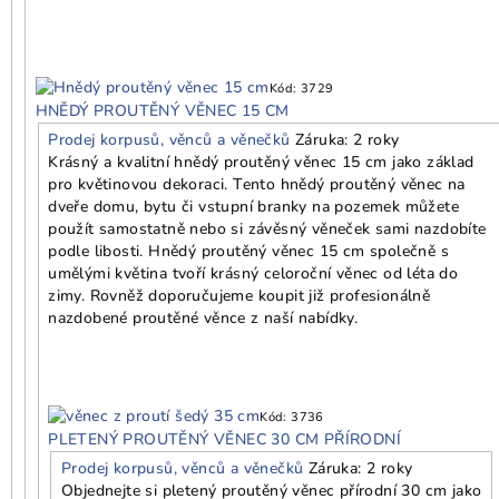
Kód:
3729
HNĚDÝ PROUTĚNÝ VĚNEC 15 CM
Prodej korpusů, věnců a věnečků
Záruka: 2 roky
Krásný a kvalitní hnědý proutěný věnec 15 cm jako základ
pro květinovou dekoraci. Tento hnědý proutěný věnec na
dveře domu, bytu či vstupní branky na pozemek můžete
použít samostatně nebo si závěsný věneček sami nazdobíte
podle libosti. Hnědý proutěný věnec 15 cm společně s
umělými květina tvoří krásný celoroční věnec od léta do
zimy. Rovněž doporučujeme koupit již profesionálně
nazdobené proutěné věnce z naší nabídky.
Kód:
3736
PLETENÝ PROUTĚNÝ VĚNEC 30 CM PŘÍRODNÍ
Prodej korpusů, věnců a věnečků
Záruka: 2 roky
Objednejte si pletený proutěný věnec přírodní 30 cm jako