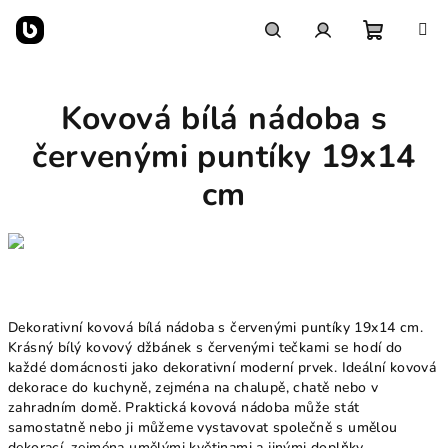
Přejít
na
obsah
Nákupn
Hledat
Přihlášení
Kovová bílá nádoba s
košík
červenými puntíky 19x14
cm
Dekorativní kovová bílá nádoba s červenými puntíky 19x14 cm.
Krásný bílý kovový džbánek s červenými tečkami se hodí do
každé domácnosti jako dekorativní moderní prvek. Ideální kovová
dekorace do kuchyně, zejména na chalupě, chatě nebo v
zahradním domě. Praktická kovová nádoba může stát
samostatně nebo ji můžeme vystavovat společně s umělou
dekorací, zejména umělými květinami a jinými doplňky.