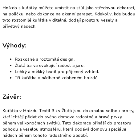
Hnízdo s kuřátky můžete umístit na stůl jako středovou dekoraci,
na poličku, nebo dokonce na okenní parapet. Kdekoliv, kde budou
tyto roztomilé kuřátka viditelná, dodají prostoru veselý a
přívětivý nádech.
Výhody:
Rozkošné a roztomilé design.
Žlutá barva evokující radost a jaro.
Lehký a měkký textil pro příjemný vzhled.
Tři kuřátka v nádherně zdobeném hnízdě.
Závěr:
Kuřátka v Hnízdu Textil 3 ks Žlutá jsou dokonalou volbou pro ty,
kteří chtějí přidat do svého domova radostné a hravé prvky
během velikonočních svátků. Tato dekorace přináší do prostoru
pohodu a veselou atmosféru, která dodává domovu speciální
nádech během tohoto radostného období.