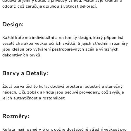
dodává příjemný dotek a přívětivý vzhled. Materiál je kvalitní a
odolný, což zaručuje dlouhou životnost dekorací.
Design:
Každé kuře má individuální a roztomilý design, který připomíná
veselý charakter velikonočních svátků. S jejich středními rozměry
jsou ideální pro vytváření pestrobarevných scén a výrazných
dekorativních prvků.
Barvy a Detaily:
Žlutá barva těchto kuřat dodává prostoru radostný a slunečný
nádech. Oči, zobák a křídla jsou pečlivě provedeny, což zvyšuje
jejich autentičnost a roztomilost.
Rozměry:
Kuřata mají rozměry 6 cm, což je dostatečně střední velikost pro