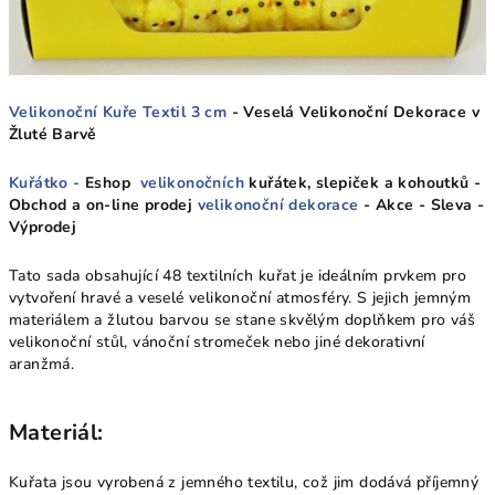
Velikonoční Kuře Textil 3 cm
- Veselá Velikonoční Dekorace v
Žluté Barvě
Kuřátko -
Eshop
velikonočních
kuřátek, slepiček a kohoutků -
Obchod a on-line prodej
velikonoční dekorace
- Akce - Sleva -
Výprodej
Tato sada obsahující 48 textilních kuřat je ideálním prvkem pro
vytvoření hravé a veselé velikonoční atmosféry. S jejich jemným
materiálem a žlutou barvou se stane skvělým doplňkem pro váš
velikonoční stůl, vánoční stromeček nebo jiné dekorativní
aranžmá.
Materiál:
Kuřata jsou vyrobená z jemného textilu, což jim dodává příjemný