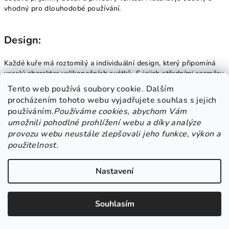
vhodný pro dlouhodobé používání.
Design:
Každé kuře má roztomilý a individuální design, který připomíná
veselý charakter velikonočních svátků. S jejich středními rozměry
jsou vhodná pro vytváření kompozic a dekorativních aranžmá.
Tento web používá soubory cookie. Dalším
procházením tohoto webu vyjadřujete souhlas s jejich
používáním.
Používáme cookies, abychom Vám
Barvy a Detaily:
umožnili pohodlné prohlížení webu a díky analýze
provozu webu neustále zlepšovali jeho funkce, výkon a
Žlutá barva těchto kuřat dodává prostoru slunečný a radostný
použitelnost.
vzhled. Oči, zobák a křídla jsou precizně zpracovány, což zvyšuje
autentičnost a příjemný dojem.
Nastavení
Rozměry:
Souhlasím
S rozměry 8 cm jsou tato kuřata dostatečně střední velikosti, aby
mohla být umístěna na různé místa ve vašem domě. Můžete je