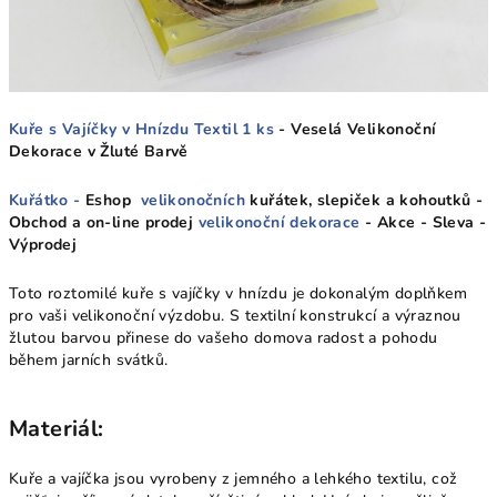
Kuře s Vajíčky v Hnízdu Textil 1 ks
- Veselá Velikonoční
Dekorace v Žluté Barvě
Kuřátko -
Eshop
velikonočních
kuřátek, slepiček a kohoutků -
Obchod a on-line prodej
velikonoční dekorace
- Akce - Sleva -
Výprodej
Toto roztomilé kuře s vajíčky v hnízdu je dokonalým doplňkem
pro vaši velikonoční výzdobu. S textilní konstrukcí a výraznou
žlutou barvou přinese do vašeho domova radost a pohodu
během jarních svátků.
Materiál:
Kuře a vajíčka jsou vyrobeny z jemného a lehkého textilu, což