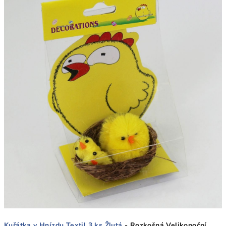
Kuřátka v Hnízdu Textil 3 ks Žlutá
- Rozkošná Velikonoční