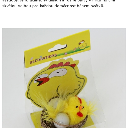
výzdoby. Jeho jedinečný design a různé barvy v mixu ho činí
skvělou volbou pro každou domácnost během svátků.