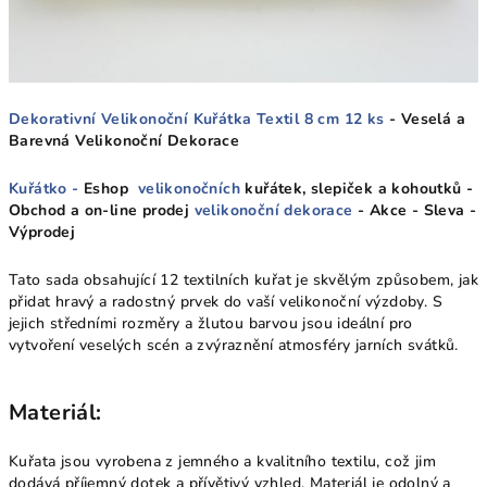
Dekorativní Velikonoční Kuřátka Textil 8 cm 12 ks
- Veselá a
Barevná Velikonoční Dekorace
Kuřátko -
Eshop
velikonočních
kuřátek, slepiček a kohoutků -
Obchod a on-line prodej
velikonoční dekorace
- Akce - Sleva -
Výprodej
Tato sada obsahující 12 textilních kuřat je skvělým způsobem, jak
přidat hravý a radostný prvek do vaší velikonoční výzdoby. S
jejich středními rozměry a žlutou barvou jsou ideální pro
vytvoření veselých scén a zvýraznění atmosféry jarních svátků.
Materiál:
Kuřata jsou vyrobena z jemného a kvalitního textilu, což jim
dodává příjemný dotek a přívětivý vzhled. Materiál je odolný a