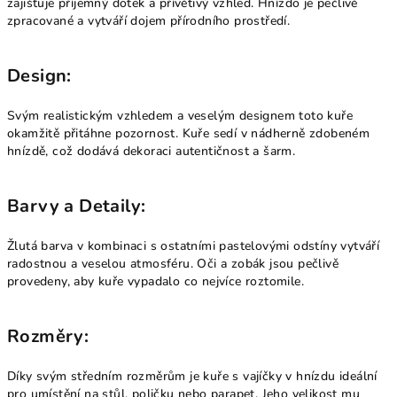
zajišťuje příjemný dotek a přívětivý vzhled. Hnízdo je pečlivě
zpracované a vytváří dojem přírodního prostředí.
Design:
Svým realistickým vzhledem a veselým designem toto kuře
okamžitě přitáhne pozornost. Kuře sedí v nádherně zdobeném
hnízdě, což dodává dekoraci autentičnost a šarm.
Barvy a Detaily:
Žlutá barva v kombinaci s ostatními pastelovými odstíny vytváří
radostnou a veselou atmosféru. Oči a zobák jsou pečlivě
provedeny, aby kuře vypadalo co nejvíce roztomile.
Rozměry:
Díky svým středním rozměrům je kuře s vajíčky v hnízdu ideální
pro umístění na stůl, poličku nebo parapet. Jeho velikost mu