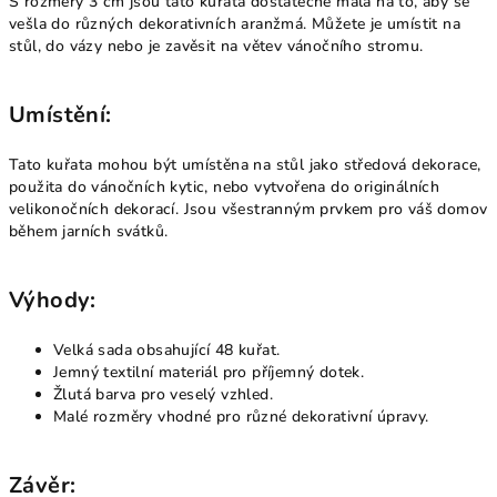
S rozměry 3 cm jsou tato kuřata dostatečně malá na to, aby se
vešla do různých dekorativních aranžmá. Můžete je umístit na
stůl, do vázy nebo je zavěsit na větev vánočního stromu.
Umístění:
Tato kuřata mohou být umístěna na stůl jako středová dekorace,
použita do vánočních kytic, nebo vytvořena do originálních
velikonočních dekorací. Jsou všestranným prvkem pro váš domov
během jarních svátků.
Výhody:
Velká sada obsahující 48 kuřat.
Jemný textilní materiál pro příjemný dotek.
Žlutá barva pro veselý vzhled.
Malé rozměry vhodné pro různé dekorativní úpravy.
Závěr: