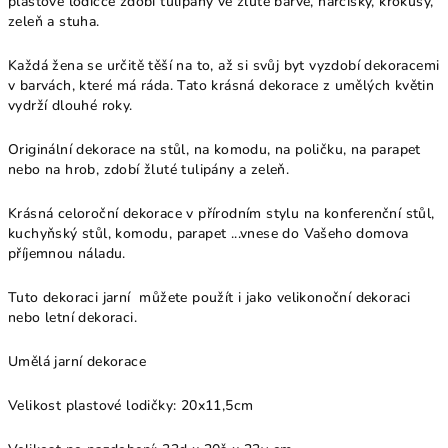
plastové lodičce zdobí tulipány ve žluté barvě, narcisky, krokusy,
zeleň a stuha.
Každá žena se určitě těší na to, až si svůj byt vyzdobí dekoracemi
v barvách, které má ráda. Tato krásná dekorace z umělých květin
vydrží dlouhé roky.
Originální dekorace na stůl, na komodu, na poličku, na parapet
nebo na hrob, zdobí žluté tulipány a zeleň.
Krásná celoroční dekorace v přírodním stylu na konferenční stůl,
kuchyňský stůl, komodu, parapet ...vnese do Vašeho domova
příjemnou náladu.
Tuto dekoraci jarní můžete použít i jako velikonoční dekoraci
nebo letní dekoraci.
Umělá jarní dekorace
Velikost plastové lodičky: 20x11,5cm