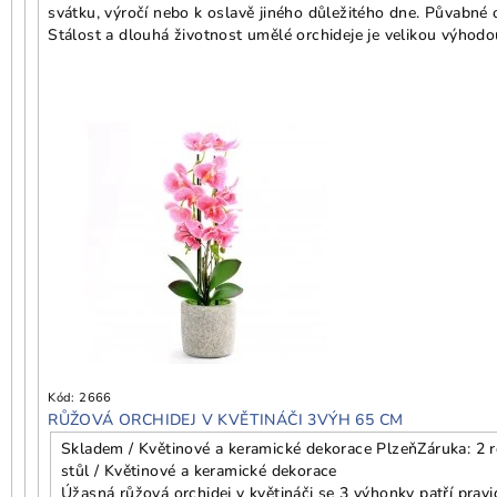
svátku, výročí nebo k oslavě jiného důležitého dne. Půvabné o
Stálost a dlouhá životnost umělé orchideje je velikou výhodo
Kód:
2666
RŮŽOVÁ ORCHIDEJ V KVĚTINÁČI 3VÝH 65 CM
Skladem / Květinové a keramické dekorace Plzeň
Záruka: 2 
stůl / Květinové a keramické dekorace
Úžasná růžová orchidej v květináči se 3 výhonky patří pra