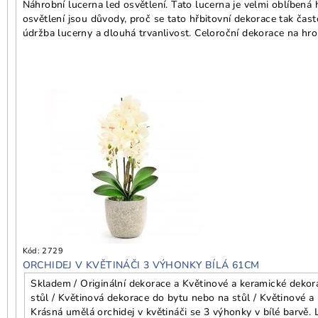
Náhrobní lucerna led osvětlení. Tato lucerna je velmi oblíbená 
osvětlení jsou důvody, proč se tato hřbitovní dekorace tak č
údržba lucerny a dlouhá trvanlivost. Celoroční dekorace na hro
Kód:
2729
ORCHIDEJ V KVĚTINÁČI 3 VÝHONKY BÍLÁ 61CM
Skladem / Originální dekorace a Květinové a keramické deko
stůl / Květinová dekorace do bytu nebo na stůl / Květinové a
Krásná umělá orchidej v květináči se 3 výhonky v bílé barvě. L