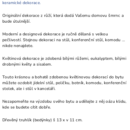
keramické dekorace.
Originální dekorace z růží, která dodá Vašemu domovu šmrnc a
bude útulnější.
Moderní a designová dekorace je ručně dělaná s velkou
pečlivostí. Stejnou dekoraci na stůl, konferenční stůl, komodu ...
nikde nenajdete.
Květinová dekorace je zdobená bílými růžemi, eukalyptem, bílými
drobnými květy a sisalem.
Touto krásnou a bohatě zdobenou květinovou dekorací do bytu
můžete ozdobit jídelní stůl, poličku, botník, komodu, konferenční
stolek, ale i stůl v kanceláři.
Nezapomeňte na výzdobu svého bytu a udělejte z něj oázu klidu,
kde se budete cítit dobře.
Dřevěný truhlík (bedýnky) š 13 x v 11 cm.