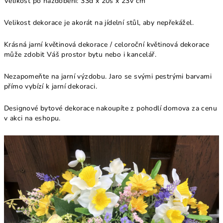
Velikost po nazdobení:
33d x 20š x 23v
cm
Velikost dekorace je akorát na jídelní stůl, aby nepřekážel.
Krásná jarní květinová dekorace / celoroční květinová dekorace
může zdobit Váš prostor bytu nebo i kancelář.
Nezapomeňte na jarní výzdobu. Jaro se svými pestrými barvami
přímo vybízí k jarní dekoraci.
Designové bytové dekorace nakoupíte z pohodlí domova za cenu
v akci na eshopu.