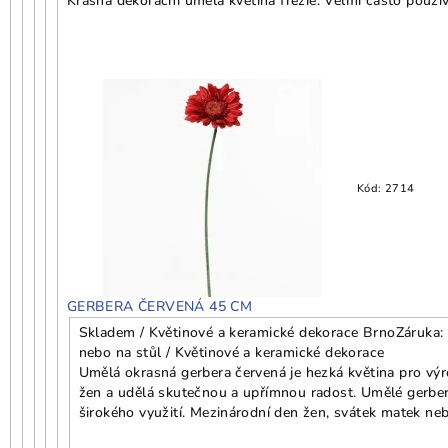
Krásná dekorační umělá květina frézie. Velmi často použí
Kód:
2714
GERBERA ČERVENÁ 45 CM
Skladem / Květinové a keramické dekorace Brno
Záruka:
nebo na stůl / Květinové a keramické dekorace
Umělá okrasná gerbera červená je hezká květina pro výr
žen a udělá skutečnou a upřímnou radost. Umělé gerbery
širokého využití. Mezinárodní den žen, svátek matek neb