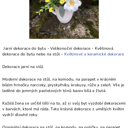
Jarní dekorace do bytu - Velikonoční dekorace - Květinová
dekorace do bytu nebo na stůl -
Květinové a keramické dekorace
Dekorace jarní na stůl
Moderní dekorace na stůl, na komodu, na parapet v krásném
bílém hrnečku narcisky, pryskyřníky, krokusy, růže a zeleň. Vše je
laděné do jemných pastelových tónů barev bílá a žlutá.
Každá žena se určitě těší na to, až si svůj byt vyzdobí dekoracemi
v barvách, které má ráda. Tato krásná dekorace z umělých květin
vydrží dlouhé roky.
Originální dekorace na stůl, na komodu, na poličku, na parapet