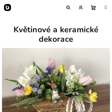
Přejít
na
obsah
Nákupn
Hledat
Přihlášení
Květinové a keramické
košík
dekorace