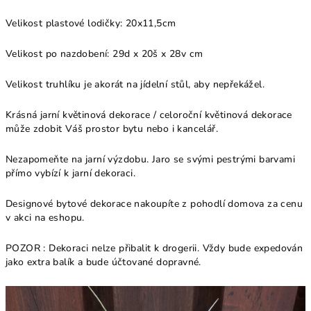
Velikost plastové lodičky: 20x11,5cm
Velikost po nazdobení: 29
d x 20š x 28v
cm
Velikost truhlíku je akorát na jídelní stůl, aby nepřekážel.
Krásná jarní květinová dekorace / celoroční květinová dekorace
může zdobit Váš prostor bytu nebo i kancelář.
Nezapomeňte na jarní výzdobu. Jaro se svými pestrými barvami
přímo vybízí k jarní dekoraci.
Designové bytové dekorace nakoupíte z pohodlí domova za cenu
v akci na eshopu.
POZOR : Dekoraci nelze přibalit k drogerii. Vždy bude expedován
jako extra balík a bude účtované dopravné.