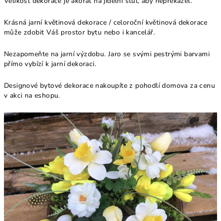
Velikost dekorace je akorát na jídelní stůl, aby nepřekážel.
Krásná jarní květinová dekorace / celoroční květinová dekorace
může zdobit Váš prostor bytu nebo i kancelář.
Nezapomeňte na jarní výzdobu. Jaro se svými pestrými barvami
přímo vybízí k jarní dekoraci.
Designové bytové dekorace nakoupíte z pohodlí domova za cenu
v akci na eshopu.