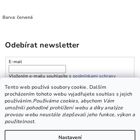
Barva: červená
Odebírat newsletter
E-mail
Vložením e-mailu souhlasíte s
podmínkami ochrany
osobních údajů
Tento web používá soubory cookie. Dalším
procházením tohoto webu vyjadřujete souhlas s jejich
používáním.
Používáme cookies, abychom Vám
Přihlásit se
umožnili pohodlné prohlížení webu a díky analýze
provozu webu neustále zlepšovali jeho funkce, výkon a
Z
použitelnost.
Platba a doprava
Kontakt
Obchodní podmínky
á
GDPR
p
Nastavení