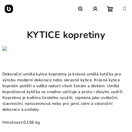
Přejít
na
obsah
Nákupn
Hledat
Přihlášení
KYTICE kopretiny
košík
Dekorační umělá kytice kopretiny je krásná umělá kytička pro
výrobu moderní dekorace nebo okrasné kytice. Krásná kytice
kopretin potěší a udělá radost všem ženám a dívkám. Umělá
kopretinová kytička se snadno udržuje a proto i dlouho vydrží.
Kopretina je květina širokého využití, zejména jako sváteční,
slavnostní, narozeninová nebo pro jarní, letní a celoroční
dekorace a ozdoby.
Hmotnost:
0,156 kg