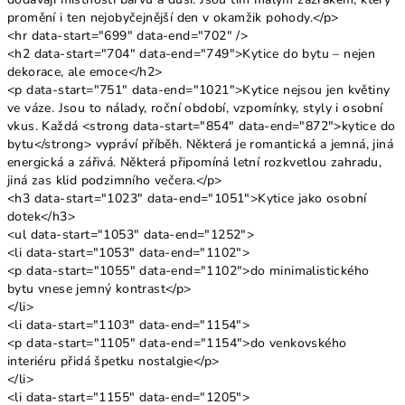
promění i ten nejobyčejnější den v okamžik pohody.</p>
<hr data-start="699" data-end="702" />
<h2 data-start="704" data-end="749">Kytice do bytu – nejen
dekorace, ale emoce</h2>
<p data-start="751" data-end="1021">Kytice nejsou jen květiny
ve váze. Jsou to nálady, roční období, vzpomínky, styly i osobní
vkus. Každá <strong data-start="854" data-end="872">kytice do
bytu</strong> vypráví příběh. Některá je romantická a jemná, jiná
energická a zářivá. Některá připomíná letní rozkvetlou zahradu,
jiná zas klid podzimního večera.</p>
<h3 data-start="1023" data-end="1051">Kytice jako osobní
dotek</h3>
<ul data-start="1053" data-end="1252">
<li data-start="1053" data-end="1102">
<p data-start="1055" data-end="1102">do minimalistického
bytu vnese jemný kontrast</p>
</li>
<li data-start="1103" data-end="1154">
<p data-start="1105" data-end="1154">do venkovského
interiéru přidá špetku nostalgie</p>
</li>
<li data-start="1155" data-end="1205">