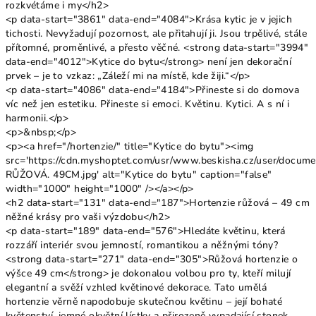
rozkvétáme i my</h2>
<p data-start="3861" data-end="4084">Krása kytic je v jejich
tichosti. Nevyžadují pozornost, ale přitahují ji. Jsou trpělivé, stále
přítomné, proměnlivé, a přesto věčné. <strong data-start="3994"
data-end="4012">Kytice do bytu</strong> není jen dekorační
prvek – je to vzkaz: „Záleží mi na místě, kde žiji.“</p>
<p data-start="4086" data-end="4184">Přineste si do domova
víc než jen estetiku. Přineste si emoci. Květinu. Kytici. A s ní i
harmonii.</p>
<p>&nbsp;</p>
<p><a href="/hortenzie/" title="Kytice do bytu"><img
src='https://cdn.myshoptet.com/usr/www.beskisha.cz/user/docum
RŮŽOVÁ. 49CM.jpg' alt="Kytice do bytu" caption="false"
width="1000" height="1000" /></a></p>
<h2 data-start="131" data-end="187">Hortenzie růžová – 49 cm
něžné krásy pro vaši výzdobu</h2>
<p data-start="189" data-end="576">Hledáte květinu, která
rozzáří interiér svou jemností, romantikou a něžnými tóny?
<strong data-start="271" data-end="305">Růžová hortenzie o
výšce 49 cm</strong> je dokonalou volbou pro ty, kteří milují
elegantní a svěží vzhled květinové dekorace. Tato umělá
hortenzie věrně napodobuje skutečnou květinu – její bohaté
květenství, jemné okvětní lístky a přirozeně vypadající stonek