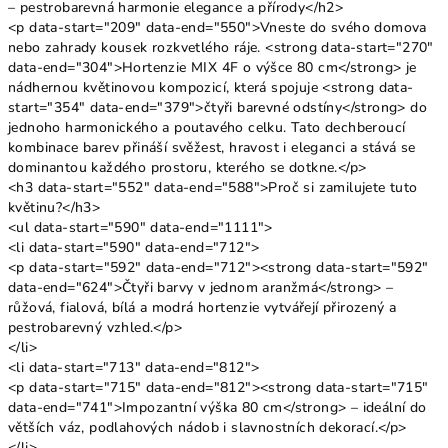
– pestrobarevná harmonie elegance a přírody</h2>
<p data-start="209" data-end="550">Vneste do svého domova
nebo zahrady kousek rozkvetlého ráje. <strong data-start="270"
data-end="304">Hortenzie MIX 4F o výšce 80 cm</strong> je
nádhernou květinovou kompozicí, která spojuje <strong data-
start="354" data-end="379">čtyři barevné odstíny</strong> do
jednoho harmonického a poutavého celku. Tato dechberoucí
kombinace barev přináší svěžest, hravost i eleganci a stává se
dominantou každého prostoru, kterého se dotkne.</p>
<h3 data-start="552" data-end="588">Proč si zamilujete tuto
květinu?</h3>
<ul data-start="590" data-end="1111">
<li data-start="590" data-end="712">
<p data-start="592" data-end="712"><strong data-start="592"
data-end="624">Čtyři barvy v jednom aranžmá</strong> –
růžová, fialová, bílá a modrá hortenzie vytvářejí přirozený a
pestrobarevný vzhled.</p>
</li>
<li data-start="713" data-end="812">
<p data-start="715" data-end="812"><strong data-start="715"
data-end="741">Impozantní výška 80 cm</strong> – ideální do
větších váz, podlahových nádob i slavnostních dekorací.</p>
</li>