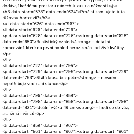
dodávají každému prostoru nádech luxusu a něžnosti.</p>
<h3 data-start="578" data-end="624">Proč si zamilujete tuto
růžovou hortenzii?</h3>
<ul data-start="626" data-end="967">
<li data-start="626" data-end="726">
<p data-start="628" data-end="726"><strong data-start="628"
data-end="650">Realistický vzhled</strong> – detailní
zpracování, které na první pohled nerozeznáte od živé květiny.
</p>
</li>
<li data-start="727" data-end="795">
<p data-start="729" data-end="795"><strong data-start="729"
data-end="753">Stálá krása bez péče</strong> – nevadne,
nepotřebuje vodu ani slunce.</p>
</li>
<li data-start="796" data-end="858">
<p data-start="798" data-end="858"><strong data-start="798"
data-end="821">Ideální výška 49 cm</strong> – hodí se do váz,
aranžmá i věnců.</p>
</li>
<li data-start="859" data-end="967">
<p data-start="861" data-end="967"><strong data-start="861"