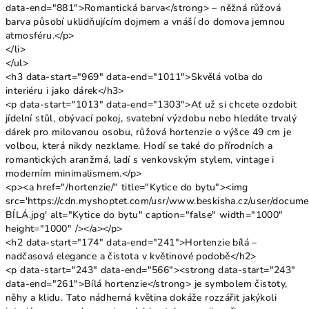
data-end="881">Romantická barva</strong> – něžná růžová
barva působí uklidňujícím dojmem a vnáší do domova jemnou
atmosféru.</p>
</li>
</ul>
<h3 data-start="969" data-end="1011">Skvělá volba do
interiéru i jako dárek</h3>
<p data-start="1013" data-end="1303">Ať už si chcete ozdobit
jídelní stůl, obývací pokoj, svatební výzdobu nebo hledáte trvalý
dárek pro milovanou osobu, růžová hortenzie o výšce 49 cm je
volbou, která nikdy nezklame. Hodí se také do přírodních a
romantických aranžmá, ladí s venkovským stylem, vintage i
moderním minimalismem.</p>
<p><a href="/hortenzie/" title="Kytice do bytu"><img
src='https://cdn.myshoptet.com/usr/www.beskisha.cz/user/docum
BÍLÁ.jpg' alt="Kytice do bytu" caption="false" width="1000"
height="1000" /></a></p>
<h2 data-start="174" data-end="241">Hortenzie bílá –
nadčasová elegance a čistota v květinové podobě</h2>
<p data-start="243" data-end="566"><strong data-start="243"
data-end="261">Bílá hortenzie</strong> je symbolem čistoty,
něhy a klidu. Tato nádherná květina dokáže rozzářit jakýkoli