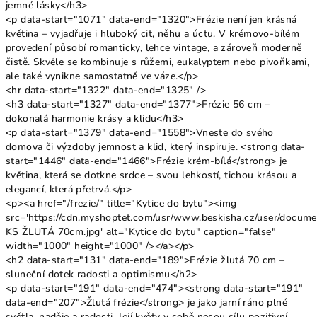
jemné lásky</h3>
<p data-start="1071" data-end="1320">Frézie není jen krásná
květina – vyjadřuje i hluboký cit, něhu a úctu. V krémovo-bílém
provedení působí romanticky, lehce vintage, a zároveň moderně
čistě. Skvěle se kombinuje s růžemi, eukalyptem nebo pivoňkami,
ale také vynikne samostatně ve váze.</p>
<hr data-start="1322" data-end="1325" />
<h3 data-start="1327" data-end="1377">Frézie 56 cm –
dokonalá harmonie krásy a klidu</h3>
<p data-start="1379" data-end="1558">Vneste do svého
domova či výzdoby jemnost a klid, který inspiruje. <strong data-
start="1446" data-end="1466">Frézie krém-bílá</strong> je
květina, která se dotkne srdce – svou lehkostí, tichou krásou a
elegancí, která přetrvá.</p>
<p><a href="/frezie/" title="Kytice do bytu"><img
src='https://cdn.myshoptet.com/usr/www.beskisha.cz/user/documen
KS ŽLUTÁ 70cm.jpg' alt="Kytice do bytu" caption="false"
width="1000" height="1000" /></a></p>
<h2 data-start="131" data-end="189">Frézie žlutá 70 cm –
sluneční dotek radosti a optimismu</h2>
<p data-start="191" data-end="474"><strong data-start="191"
data-end="207">Žlutá frézie</strong> je jako jarní ráno plné
světla, naděje a radosti. Její květy v sobě nesou sílu pozitivní