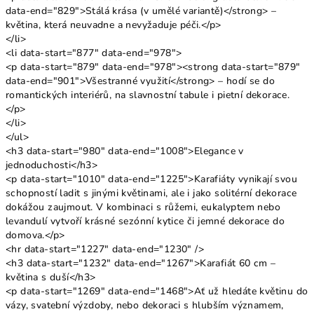
data-end="829">Stálá krása (v umělé variantě)</strong> –
květina, která neuvadne a nevyžaduje péči.</p>
</li>
<li data-start="877" data-end="978">
<p data-start="879" data-end="978"><strong data-start="879"
data-end="901">Všestranné využití</strong> – hodí se do
romantických interiérů, na slavnostní tabule i pietní dekorace.
</p>
</li>
</ul>
<h3 data-start="980" data-end="1008">Elegance v
jednoduchosti</h3>
<p data-start="1010" data-end="1225">Karafiáty vynikají svou
schopností ladit s jinými květinami, ale i jako solitérní dekorace
dokážou zaujmout. V kombinaci s růžemi, eukalyptem nebo
levandulí vytvoří krásné sezónní kytice či jemné dekorace do
domova.</p>
<hr data-start="1227" data-end="1230" />
<h3 data-start="1232" data-end="1267">Karafiát 60 cm –
květina s duší</h3>
<p data-start="1269" data-end="1468">Ať už hledáte květinu do
vázy, svatební výzdoby, nebo dekoraci s hlubším významem,