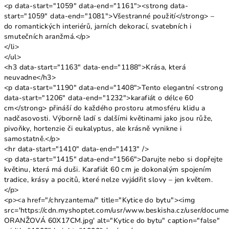
<p data-start="1059" data-end="1161"><strong data-
start="1059" data-end="1081">Všestranné použití</strong> –
do romantických interiérů, jarních dekorací, svatebních i
smutečních aranžmá.</p>
</li>
</ul>
<h3 data-start="1163" data-end="1188">Krása, která
neuvadne</h3>
<p data-start="1190" data-end="1408">Tento elegantní <strong
data-start="1206" data-end="1232">karafiát o délce 60
cm</strong> přináší do každého prostoru atmosféru klidu a
nadčasovosti. Výborně ladí s dalšími květinami jako jsou růže,
pivoňky, hortenzie či eukalyptus, ale krásně vynikne i
samostatně.</p>
<hr data-start="1410" data-end="1413" />
<p data-start="1415" data-end="1566">Darujte nebo si dopřejte
květinu, která má duši. Karafiát 60 cm je dokonalým spojením
tradice, krásy a pocitů, které nelze vyjádřit slovy – jen květem.
</p>
<p><a href="/chryzantema/" title="Kytice do bytu"><img
src='https://cdn.myshoptet.com/usr/www.beskisha.cz/user/docu
ORANŽOVÁ 60X17CM.jpg' alt="Kytice do bytu" caption="false"