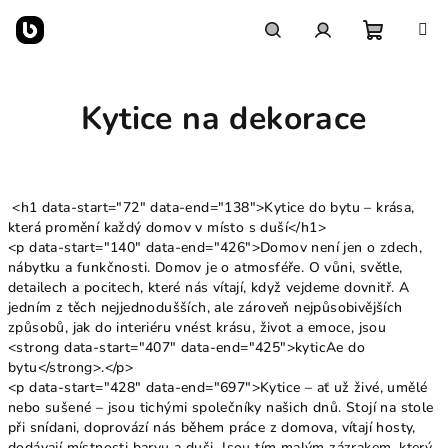
Přejít
na
obsah
Nákupn
Hledat
Přihlášení
Kytice na dekorace
košík
<h1 data-start="72" data-end="138">Kytice do bytu – krása,
která promění každý domov v místo s duší</h1>
<p data-start="140" data-end="426">Domov není jen o zdech,
nábytku a funkčnosti. Domov je o atmosféře. O vůni, světle,
detailech a pocitech, které nás vítají, když vejdeme dovnitř. A
jedním z těch nejjednodušších, ale zároveň nejpůsobivějších
způsobů, jak do interiéru vnést krásu, život a emoce, jsou
<strong data-start="407" data-end="425">kyticAe do
bytu</strong>.</p>
<p data-start="428" data-end="697">Kytice – ať už živé, umělé
nebo sušené – jsou tichými společníky našich dnů. Stojí na stole
při snídani, doprovází nás během práce z domova, vítají hosty,
dodávají místnosti barvu a duši. Jsou tím malým zázrakem, který