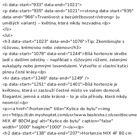
<li data-start="933" data-end="1021">
<p data-start="935" data-end="1021"><strong data-start="935"
data-end="966">Trvanlivost a bezúdržbovost</strong> (u
umělých variant) – květina, která nikdy nezvadne.</p>
</li>
</ul>
<h3 data-start="1023" data-end="1076">Tip: Zkombinujte s
růžovou, krémovou nebo zelenou</h3>
<p data-start="1078" data-end="1244">Bílá hortenzie skvěle
ladí s dalšími odstíny – například s růžovými růžemi, zelenými
eukalypty nebo jemnými levandulemi. Vytvořte si vlastní kytici
plnou čisté krásy.</p>
<hr data-start="1246" data-end="1249" />
<p data-start="1251" data-end="1401">Bílá hortenzie je
květinou, která si zaslouží čestné místo ve vašem domově.
Elegantní, jemná a stále krásná – to je síla přírody, která nikdy
neomrzí.</p>
<p><a href="/hortenzie/" title="Kytice do bytu"><img
src='https://cdn.myshoptet.com/usr/www.beskisha.cz/user/docum
MIX 4F 80CM.jpg' alt="Kytice do bytu" caption="false"
width="1000" height="1000" /></a></p>
<h2 data-start="138" data-end="207">Hortenzie MIX 4F 80 cm