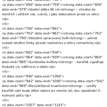
<p data-start="656" data-end="759"><strong data-start="656"
data-end="679">Ideální délka 60 cm</strong> – vhodná do
menších i větších váz, svícnů, i jako dekorativní prvek ve věnci.
</p>
</li>
<li data-start="760" data-end="861">
<p data-start="762" data-end="861"><strong data-start="762"
data-end="790">Detailně zpracovaný květ</strong> – jemně
zubaté okvětní lístky působí realisticky a lehce romanticky.</p>
</li>
<li data-start="862" data-end="939">
<p data-start="864" data-end="939"><strong data-start="864"
data-end="885">Symbolika květiny</strong> – karafiát vyjadřuje
hluboký cit, vděčnost a obdiv.</p>
</li>
<li data-start="940" data-end="1056">
<p data-start="942" data-end="1056"><strong data-start="942"
data-end="969">Bezúdržbová trvanlivost</strong> – umělý
karafiát vám bude dělat radost po mnoho let, bez opadávání či
nutnosti péče.</p>
</li>
<li data-start="1057" data-end="1161">