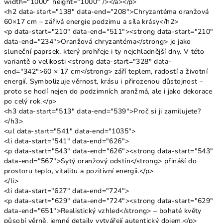
width="1000" height="1000" /></a></p>
<h2 data-start="138" data-end="208">Chryzantéma oranžová
60×17 cm – zářivá energie podzimu a síla krásy</h2>
<p data-start="210" data-end="511"><strong data-start="210"
data-end="234">Oranžová chryzantéma</strong> je jako
sluneční paprsek, který prohřeje i ty nejchladnější dny. V této
variantě o velikosti <strong data-start="328" data-
end="342">60 × 17 cm</strong> září teplem, radostí a životní
energií. Symbolizuje věrnost, krásu i přirozenou důstojnost –
proto se hodí nejen do podzimních aranžmá, ale i jako dekorace
po celý rok.</p>
<h3 data-start="513" data-end="539">Proč si ji zamilujete?
</h3>
<ul data-start="541" data-end="1035">
<li data-start="541" data-end="626">
<p data-start="543" data-end="626"><strong data-start="543"
data-end="567">Sytý oranžový odstín</strong> přináší do
prostoru teplo, vitalitu a pozitivní energii.</p>
</li>
<li data-start="627" data-end="724">
<p data-start="629" data-end="724"><strong data-start="629"
data-end="651">Realistický vzhled</strong> – bohaté květy
působí věrně, jemné detaily vytvářejí autentický dojem.</p>