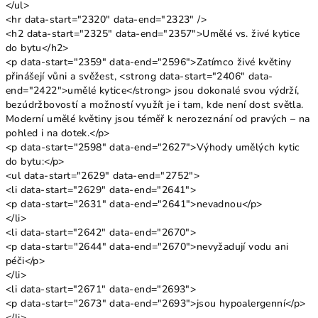
</ul>
<hr data-start="2320" data-end="2323" />
<h2 data-start="2325" data-end="2357">Umělé vs. živé kytice
do bytu</h2>
<p data-start="2359" data-end="2596">Zatímco živé květiny
přinášejí vůni a svěžest, <strong data-start="2406" data-
end="2422">umělé kytice</strong> jsou dokonalé svou výdrží,
bezúdržbovostí a možností využít je i tam, kde není dost světla.
Moderní umělé květiny jsou téměř k nerozeznání od pravých – na
pohled i na dotek.</p>
<p data-start="2598" data-end="2627">Výhody umělých kytic
do bytu:</p>
<ul data-start="2629" data-end="2752">
<li data-start="2629" data-end="2641">
<p data-start="2631" data-end="2641">nevadnou</p>
</li>
<li data-start="2642" data-end="2670">
<p data-start="2644" data-end="2670">nevyžadují vodu ani
péči</p>
</li>
<li data-start="2671" data-end="2693">
<p data-start="2673" data-end="2693">jsou hypoalergenní</p>
</li>