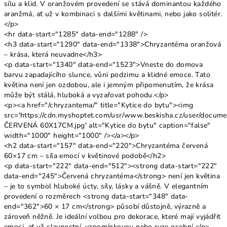
sílu a klid. V oranžovém provedení se stává dominantou každého
aranžmá, ať už v kombinaci s dalšími květinami, nebo jako solitér.
</p>
<hr data-start="1285" data-end="1288" />
<h3 data-start="1290" data-end="1338">Chryzantéma oranžová
– krása, která neuvadne</h3>
<p data-start="1340" data-end="1523">Vneste do domova
barvu zapadajícího slunce, vůni podzimu a klidné emoce. Tato
květina není jen ozdobou, ale i jemným připomenutím, že krása
může být stálá, hluboká a vyzařovat pohodu.</p>
<p><a href="/chryzantema/" title="Kytice do bytu"><img
src='https://cdn.myshoptet.com/usr/www.beskisha.cz/user/docu
ČERVENÁ 60X17CM.jpg' alt="Kytice do bytu" caption="false"
width="1000" height="1000" /></a></p>
<h2 data-start="157" data-end="220">Chryzantéma červená
60×17 cm – síla emocí v květinové podobě</h2>
<p data-start="222" data-end="512"><strong data-start="222"
data-end="245">Červená chryzantéma</strong> není jen květina
– je to symbol hluboké úcty, síly, lásky a vášně. V elegantním
provedení o rozměrech <strong data-start="348" data-
end="362">60 × 17 cm</strong> působí důstojně, výrazně a
zároveň něžně. Je ideální volbou pro dekorace, které mají vyjádřit
emoci, ať už slavnostní, vzpomínkovou nebo ryze osobní.</p>