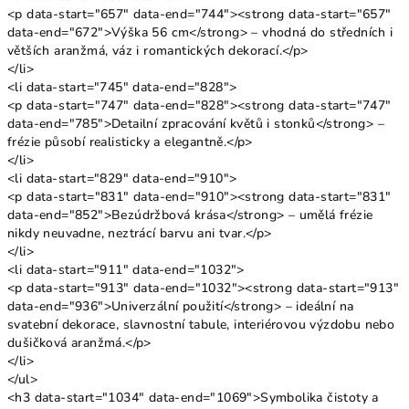
<p data-start="657" data-end="744"><strong data-start="657"
data-end="672">Výška 56 cm</strong> – vhodná do středních i
větších aranžmá, váz i romantických dekorací.</p>
</li>
<li data-start="745" data-end="828">
<p data-start="747" data-end="828"><strong data-start="747"
data-end="785">Detailní zpracování květů i stonků</strong> –
frézie působí realisticky a elegantně.</p>
</li>
<li data-start="829" data-end="910">
<p data-start="831" data-end="910"><strong data-start="831"
data-end="852">Bezúdržbová krása</strong> – umělá frézie
nikdy neuvadne, neztrácí barvu ani tvar.</p>
</li>
<li data-start="911" data-end="1032">
<p data-start="913" data-end="1032"><strong data-start="913"
data-end="936">Univerzální použití</strong> – ideální na
svatební dekorace, slavnostní tabule, interiérovou výzdobu nebo
dušičková aranžmá.</p>
</li>
</ul>
<h3 data-start="1034" data-end="1069">Symbolika čistoty a