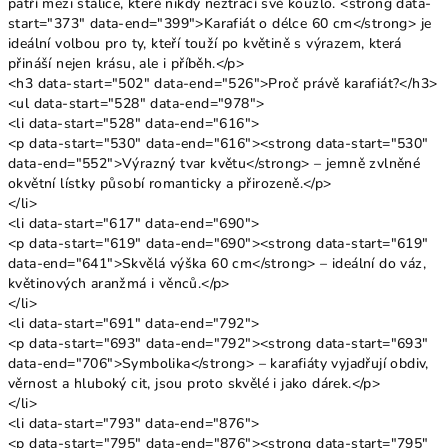
patří mezi stálice, které nikdy neztrácí své kouzlo. <strong data-
start="373" data-end="399">Karafiát o délce 60 cm</strong> je
ideální volbou pro ty, kteří touží po květině s výrazem, která
přináší nejen krásu, ale i příběh.</p>
<h3 data-start="502" data-end="526">Proč právě karafiát?</h3>
<ul data-start="528" data-end="978">
<li data-start="528" data-end="616">
<p data-start="530" data-end="616"><strong data-start="530"
data-end="552">Výrazný tvar květu</strong> – jemně zvlněné
okvětní lístky působí romanticky a přirozeně.</p>
</li>
<li data-start="617" data-end="690">
<p data-start="619" data-end="690"><strong data-start="619"
data-end="641">Skvělá výška 60 cm</strong> – ideální do váz,
květinových aranžmá i věnců.</p>
</li>
<li data-start="691" data-end="792">
<p data-start="693" data-end="792"><strong data-start="693"
data-end="706">Symbolika</strong> – karafiáty vyjadřují obdiv,
věrnost a hluboký cit, jsou proto skvělé i jako dárek.</p>
</li>
<li data-start="793" data-end="876">
<p data-start="795" data-end="876"><strong data-start="795"