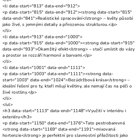
<li data-start="813" data-end="912">
<p data-start="815" data-end="912"><strong data-start="815"
data-end="841">Realistické zpracování</strong> – květy působí
jako živé, s jemnými detaily a přirozenou strukturou.</p>
</li>
<li data-start="913" data-end="1000">
<p data-start="915" data-end="1000"><strong data-start="915"
data-end="933">Okamžitý efekt</strong> – stačí umístit do vázy
a prostor se rozzáří harmonií a barvami.</p>
</li>
<li data-start="1001" data-end="1111">
<p data-start="1003" data-end="1111"><strong data-
start="1003" data-end="1024">Bezúdržbová krása</strong> –
ideální řešení pro ty, kteří milují květiny, ale nemají čas na péči o
živé rostliny.</p>
</li>
</ul>
<h3 data-start="1113" data-end="1148">Využití v interiéru i
exteriéru</h3>
<p data-start="1150" data-end="1376">Tato pestrobarevná
<strong data-start="1169" data-end="1191">mixovaná
hortenzie</strong> je perfektní pro slavnostní příležitosti jako