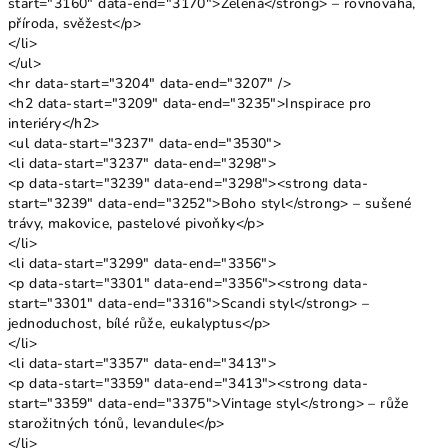
start="3160" data-end="3170">Zelená</strong> – rovnováha,
příroda, svěžest</p>
</li>
</ul>
<hr data-start="3204" data-end="3207" />
<h2 data-start="3209" data-end="3235">Inspirace pro
interiéry</h2>
<ul data-start="3237" data-end="3530">
<li data-start="3237" data-end="3298">
<p data-start="3239" data-end="3298"><strong data-
start="3239" data-end="3252">Boho styl</strong> – sušené
trávy, makovice, pastelové pivoňky</p>
</li>
<li data-start="3299" data-end="3356">
<p data-start="3301" data-end="3356"><strong data-
start="3301" data-end="3316">Scandi styl</strong> –
jednoduchost, bílé růže, eukalyptus</p>
</li>
<li data-start="3357" data-end="3413">
<p data-start="3359" data-end="3413"><strong data-
start="3359" data-end="3375">Vintage styl</strong> – růže
starožitných tónů, levandule</p>
</li>