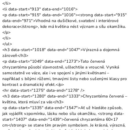
</li>
<li data-start="913" data-end="1016">
<p data-start="915" data-end="1016"><strong data-start="915"
data-end="971">Vhodná na dušičkové, svatební i interiérové
dekorace</strong>, kde má květina nést význam a sílu okamžiku.
</p>
</li>
</ul>
<h3 data-start="1018" data-end="1047">Výrazná a dojemná
zároveň</h3>
<p data-start="1049" data-end="1273">Tato červená
chryzantéma působí slavnostně, ušlechtile a vroucně. Vyniká
samostatně ve váze, ale i ve spojení s jinými květinami –
například s bílými růžemi, tmavými listy nebo sušenými klasy pro
kontrast a dramatický efekt.</p>
<hr data-start="1275" data-end="1278" />
<h3 data-start="1280" data-end="1333">Chryzantéma červená –
květina, která mluví za vás</h3>
<p data-start="1335" data-end="1547">Ať už hledáte způsob,
jak vyjádřit vzpomínku, lásku nebo sílu okamžiku, <strong data-
start="1407" data-end="1439">červená chryzantéma 60×17
cm</strong> se stane tím pravým symbolem. Je krásná, výrazná,