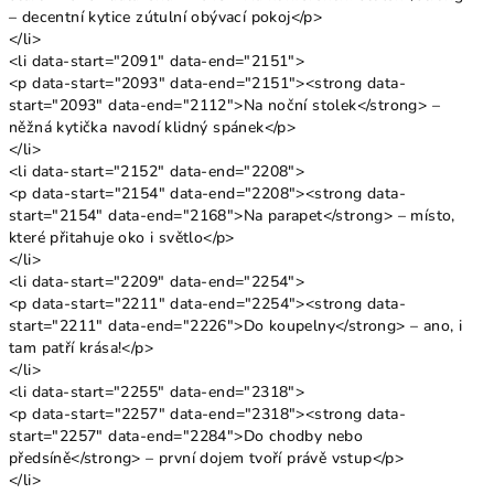
– decentní kytice zútulní obývací pokoj</p>
</li>
<li data-start="2091" data-end="2151">
<p data-start="2093" data-end="2151"><strong data-
start="2093" data-end="2112">Na noční stolek</strong> –
něžná kytička navodí klidný spánek</p>
</li>
<li data-start="2152" data-end="2208">
<p data-start="2154" data-end="2208"><strong data-
start="2154" data-end="2168">Na parapet</strong> – místo,
které přitahuje oko i světlo</p>
</li>
<li data-start="2209" data-end="2254">
<p data-start="2211" data-end="2254"><strong data-
start="2211" data-end="2226">Do koupelny</strong> – ano, i
tam patří krása!</p>
</li>
<li data-start="2255" data-end="2318">
<p data-start="2257" data-end="2318"><strong data-
start="2257" data-end="2284">Do chodby nebo
předsíně</strong> – první dojem tvoří právě vstup</p>
</li>