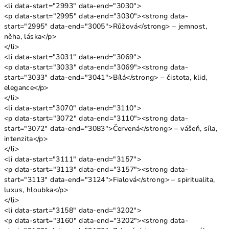
<li data-start="2993" data-end="3030">
<p data-start="2995" data-end="3030"><strong data-
start="2995" data-end="3005">Růžová</strong> – jemnost,
něha, láska</p>
</li>
<li data-start="3031" data-end="3069">
<p data-start="3033" data-end="3069"><strong data-
start="3033" data-end="3041">Bílá</strong> – čistota, klid,
elegance</p>
</li>
<li data-start="3070" data-end="3110">
<p data-start="3072" data-end="3110"><strong data-
start="3072" data-end="3083">Červená</strong> – vášeň, síla,
intenzita</p>
</li>
<li data-start="3111" data-end="3157">
<p data-start="3113" data-end="3157"><strong data-
start="3113" data-end="3124">Fialová</strong> – spiritualita,
luxus, hloubka</p>
</li>
<li data-start="3158" data-end="3202">
<p data-start="3160" data-end="3202"><strong data-