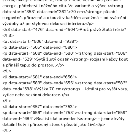
energie, přátelství i něžného citu. Ve variantě o výšce <strong
data-start="353" data-end="362">70 cm</strong> působí
elegantně, přirozeně a okouzlí v každém aranžmá – od sváteční
výzdoby až po stylovou dekoraci interiéru.</p>
<h3 data-start="476" data-end="504">Proč právě žlutá frézie?
</h3>
<ul data-start="506" data-end="938">
<li data-start="506" data-end="580">
<p data-start="508" data-end="580"><strong data-start="508"
data-end="529">Sytě žlutý odstín</strong> rozjasní každý kout
a přináší teplo do prostoru.</p>
</li>
<li data-start="581" data-end="656">
<p data-start="583" data-end="656"><strong data-start="583"
data-end="598">Výška 70 cm</strong> – ideální pro vyšší vázy,
kytice nebo sezónní dekorace.</p>
</li>
<li data-start="657" data-end="753">
<p data-start="659" data-end="753"><strong data-start="659"
data-end="684">Realistické provedení</strong> – jemné květy,
detailní listy i přirozený stonek působí jako živé.</p>
</li>