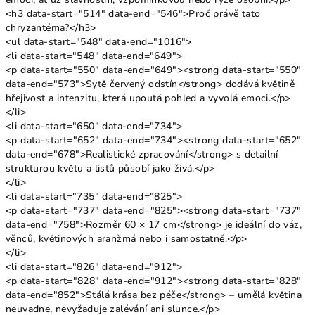
<h3 data-start="514" data-end="546">Proč právě tato
chryzantéma?</h3>
<ul data-start="548" data-end="1016">
<li data-start="548" data-end="649">
<p data-start="550" data-end="649"><strong data-start="550"
data-end="573">Sytě červený odstín</strong> dodává květině
hřejivost a intenzitu, která upoutá pohled a vyvolá emoci.</p>
</li>
<li data-start="650" data-end="734">
<p data-start="652" data-end="734"><strong data-start="652"
data-end="678">Realistické zpracování</strong> s detailní
strukturou květu a listů působí jako živá.</p>
</li>
<li data-start="735" data-end="825">
<p data-start="737" data-end="825"><strong data-start="737"
data-end="758">Rozměr 60 × 17 cm</strong> je ideální do váz,
věnců, květinových aranžmá nebo i samostatně.</p>
</li>
<li data-start="826" data-end="912">
<p data-start="828" data-end="912"><strong data-start="828"
data-end="852">Stálá krása bez péče</strong> – umělá květina
neuvadne, nevyžaduje zalévání ani slunce.</p>