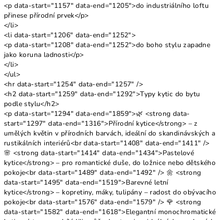
<p data-start="1157" data-end="1205">do industriálního loftu
přinese přírodní prvek</p>
</li>
<li data-start="1206" data-end="1252">
<p data-start="1208" data-end="1252">do boho stylu zapadne
jako koruna ladnosti</p>
</li>
</ul>
<hr data-start="1254" data-end="1257" />
<h2 data-start="1259" data-end="1292">Typy kytic do bytu
podle stylu</h2>
<p data-start="1294" data-end="1859">🌿 <strong data-
start="1297" data-end="1316">Přírodní kytice</strong> – z
umělých květin v přírodních barvách, ideální do skandinávských a
rustikálních interiérů<br data-start="1408" data-end="1411" />
🌸 <strong data-start="1414" data-end="1434">Pastelové
kytice</strong> – pro romantické duše, do ložnice nebo dětského
pokoje<br data-start="1489" data-end="1492" /> 🌼 <strong
data-start="1495" data-end="1519">Barevné letní
kytice</strong> – kopretiny, máky, tulipány – radost do obývacího
pokoje<br data-start="1576" data-end="1579" /> 🌹 <strong
data-start="1582" data-end="1618">Elegantní monochromatické