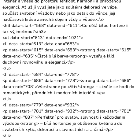
interiér a vnese do prostoru lehkost, harmonii a přirozenou
eleganci. Ať už ji využijete jako solitérní dekoraci ve váze,
součást svatební výzdoby nebo jako detail do věnce, její
nadčasová krása zanechá dojem vždy a všude.</p>
<h3 data-start="568" data-end="611">Co dělá bílou hortenzii
tak výjimečnou?</h3>
<ul data-start="613" data-end="1021">
<li data-start="613" data-end="683">
<p data-start="615" data-end="683"><strong data-start="615"
data-end="635">Čistě bílá barva</strong> vyzařuje klid,
duchovní rovnováhu a eleganci.</p>
</li>
<li data-start="684" data-end="778">
<p data-start="686" data-end="778"><strong data-start="686"
data-end="708">Všestranné použití</strong> – skvěle se hodí do
romantických, přírodních i moderních interiérů.</p>
</li>
<li data-start="779" data-end="932">
<p data-start="781" data-end="932"><strong data-start="781"
data-end="837">Perfektní pro svatby, slavnosti i každodenní
výzdobu</strong> – bílá hortenzie je oblíbenou květinou do
svatebních kytic, dekorací a slavnostních aranžmá.</p>
</li>