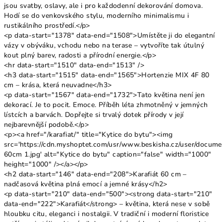
jsou svatby, oslavy, ale i pro každodenní dekorování domova.
Hodí se do venkovského stylu, moderního minimalismu i
rustikálního prostředí.</p>
<p data-start="1378" data-end="1508">Umístěte ji do elegantní
vázy v obýváku, vchodu nebo na terase – vytvoříte tak útulný
kout plný barev, radosti a přírodní energie.</p>
<hr data-start="1510" data-end="1513" />
<h3 data-start="1515" data-end="1565">Hortenzie MIX 4F 80
cm – krása, která neuvadne</h3>
<p data-start="1567" data-end="1732">Tato květina není jen
dekorací. Je to pocit. Emoce. Příběh léta zhmotněný v jemných
lístcích a barvách. Dopřejte si trvalý dotek přírody v její
nejbarevnější podobě.</p>
<p><a href="/karafiat/" title="Kytice do bytu"><img
src='https://cdn.myshoptet.com/usr/www.beskisha.cz/user/docum
60cm 1.jpg' alt="Kytice do bytu" caption="false" width="1000"
height="1000" /></a></p>
<h2 data-start="146" data-end="208">Karafiát 60 cm –
nadčasová květina plná emocí a jemné krásy</h2>
<p data-start="210" data-end="500"><strong data-start="210"
data-end="222">Karafiát</strong> – květina, která nese v sobě
hloubku citu, eleganci i nostalgii. V tradiční i moderní floristice