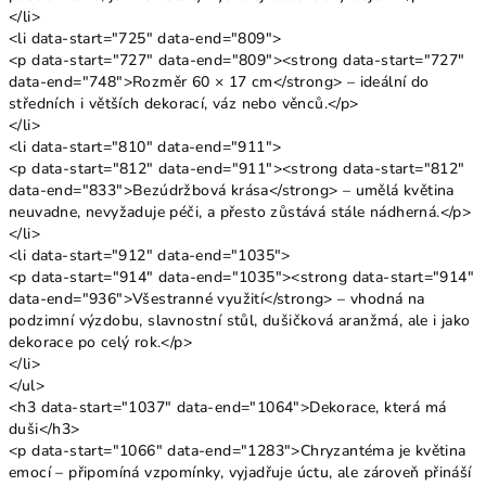
</li>
<li data-start="725" data-end="809">
<p data-start="727" data-end="809"><strong data-start="727"
data-end="748">Rozměr 60 × 17 cm</strong> – ideální do
středních i větších dekorací, váz nebo věnců.</p>
</li>
<li data-start="810" data-end="911">
<p data-start="812" data-end="911"><strong data-start="812"
data-end="833">Bezúdržbová krása</strong> – umělá květina
neuvadne, nevyžaduje péči, a přesto zůstává stále nádherná.</p>
</li>
<li data-start="912" data-end="1035">
<p data-start="914" data-end="1035"><strong data-start="914"
data-end="936">Všestranné využití</strong> – vhodná na
podzimní výzdobu, slavnostní stůl, dušičková aranžmá, ale i jako
dekorace po celý rok.</p>
</li>
</ul>
<h3 data-start="1037" data-end="1064">Dekorace, která má
duši</h3>
<p data-start="1066" data-end="1283">Chryzantéma je květina
emocí – připomíná vzpomínky, vyjadřuje úctu, ale zároveň přináší