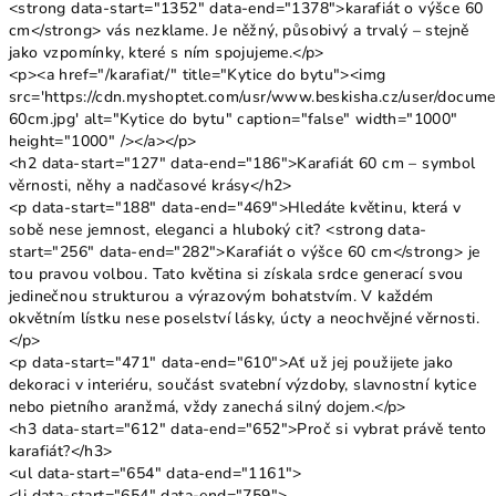
<strong data-start="1352" data-end="1378">karafiát o výšce 60
cm</strong> vás nezklame. Je něžný, působivý a trvalý – stejně
jako vzpomínky, které s ním spojujeme.</p>
<p><a href="/karafiat/" title="Kytice do bytu"><img
src='https://cdn.myshoptet.com/usr/www.beskisha.cz/user/docum
60cm.jpg' alt="Kytice do bytu" caption="false" width="1000"
height="1000" /></a></p>
<h2 data-start="127" data-end="186">Karafiát 60 cm – symbol
věrnosti, něhy a nadčasové krásy</h2>
<p data-start="188" data-end="469">Hledáte květinu, která v
sobě nese jemnost, eleganci a hluboký cit? <strong data-
start="256" data-end="282">Karafiát o výšce 60 cm</strong> je
tou pravou volbou. Tato květina si získala srdce generací svou
jedinečnou strukturou a výrazovým bohatstvím. V každém
okvětním lístku nese poselství lásky, úcty a neochvějné věrnosti.
</p>
<p data-start="471" data-end="610">Ať už jej použijete jako
dekoraci v interiéru, součást svatební výzdoby, slavnostní kytice
nebo pietního aranžmá, vždy zanechá silný dojem.</p>
<h3 data-start="612" data-end="652">Proč si vybrat právě tento
karafiát?</h3>
<ul data-start="654" data-end="1161">
<li data-start="654" data-end="759">