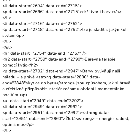
<li data-start="2694" data-end="2715">
<p data-start="2696" data-end="2715">drží tvar i barvu</p>
</li>
<li data-start="2716" data-end="2752">
<p data-start="2718" data-end="2752">lze je sladit s jakýmkoli
stylem</p>
</li>
</ul>
<hr data-start="2754" data-end="2757" />
<h2 data-start="2759" data-end="2790">Barevná terapie
pomocí kytic</h2>
<p data-start="2792" data-end="2947">Barvy ovlivňují naši
náladu – a právě <strong data-start="2830" data-
end="2848">kytice do bytu</strong> jsou způsobem, jak si hravě
a efektivně přizpůsobit interiér ročnímu období i momentálním
pocitům.</p>
<ul data-start="2949" data-end="3202">
<li data-start="2949" data-end="2992">
<p data-start="2951" data-end="2992"><strong data-
start="2951" data-end="2960">Žlutá</strong> – energie, radost,
optimismus</p>
</li>