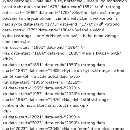
kytice</strong> – bílé lilie, růže, hortenzie – ideální do moderních
prostor<br data-start="1679" data-end="1682" /> 🍂 <strong
data-start="1685" data-end="1703">Sezónní kytice</strong> –
podzimní s chryzantémami, zimní s větvičkami, velikonoční s
narcisy<br data-start="1773" data-end="1776" /> 🌾 <strong
data-start="1779" data-end="1804">Sušené a věčné
kytice</strong> – bezúdržbové, stylové, s boho nebo vintage
nádechem</p>
<hr data-start="1861" data-end="1864" />
<h2 data-start="1866" data-end="1889">Kam s kyticí v bytě?
</h2>
<p data-start="1891" data-end="1953"><strong data-
start="1891" data-end="1909">Kytice do bytu</strong> se hodí
téměř kamkoli – a vždy udělá dojem:</p>
<ul data-start="1955" data-end="2318">
<li data-start="1955" data-end="2020">
<p data-start="1957" data-end="2020"><strong data-
start="1957" data-end="1976">Na jídelní stůl</strong> –
centrum domova, které si zaslouží krásu</p>
</li>
<li data-start="2021" data-end="2090">
<p data-start="2023" data-end="2090"><strong data-
start="2023" data-end="2048">Na konferenční stolek</strong>