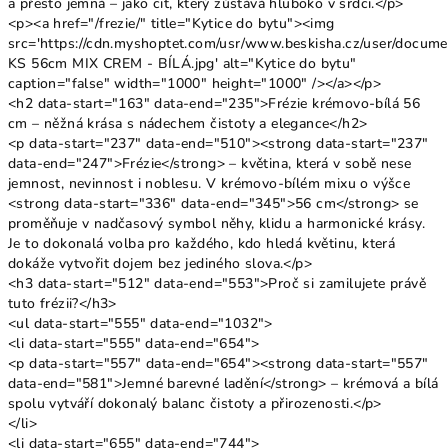
a přesto jemná – jako cit, který zůstává hluboko v srdci.</p>
<p><a href="/frezie/" title="Kytice do bytu"><img
src='https://cdn.myshoptet.com/usr/www.beskisha.cz/user/documen
KS 56cm MIX CREM - BÍLÁ.jpg' alt="Kytice do bytu"
caption="false" width="1000" height="1000" /></a></p>
<h2 data-start="163" data-end="235">Frézie krémovo-bílá 56
cm – něžná krása s nádechem čistoty a elegance</h2>
<p data-start="237" data-end="510"><strong data-start="237"
data-end="247">Frézie</strong> – květina, která v sobě nese
jemnost, nevinnost i noblesu. V krémovo-bílém mixu o výšce
<strong data-start="336" data-end="345">56 cm</strong> se
proměňuje v nadčasový symbol něhy, klidu a harmonické krásy.
Je to dokonalá volba pro každého, kdo hledá květinu, která
dokáže vytvořit dojem bez jediného slova.</p>
<h3 data-start="512" data-end="553">Proč si zamilujete právě
tuto frézii?</h3>
<ul data-start="555" data-end="1032">
<li data-start="555" data-end="654">
<p data-start="557" data-end="654"><strong data-start="557"
data-end="581">Jemné barevné ladění</strong> – krémová a bílá
spolu vytváří dokonalý balanc čistoty a přirozenosti.</p>
</li>
<li data-start="655" data-end="744">