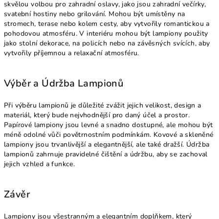
skvělou volbou pro zahradní oslavy, jako jsou zahradní večírky,
svatební hostiny nebo grilování. Mohou být umístěny na
stromech, terase nebo kolem cesty, aby vytvořily romantickou a
pohodovou atmosféru. V interiéru mohou být lampiony použity
jako stolní dekorace, na policích nebo na závěsných svících, aby
vytvořily příjemnou a relaxační atmosféru.
Výběr a Údržba Lampionů
Při výběru lampionů je důležité zvážit jejich velikost, design a
materiál, který bude nejvhodnější pro daný účel a prostor.
Papírové lampiony jsou levné a snadno dostupné, ale mohou být
méně odolné vůči povětrnostním podmínkám. Kovové a skleněné
lampiony jsou trvanlivější a elegantnější, ale také dražší. Údržba
lampionů zahrnuje pravidelné čištění a údržbu, aby se zachoval
jejich vzhled a funkce.
Závěr
Lampiony jsou všestranným a elegantním doplňkem, který