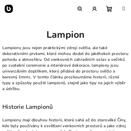
Přejít
na
obsah
Nákupn
Hledat
Přihlášení
Lampion
košík
Lampiony jsou nejen praktickými zdroji světla, ale také
dekorativními prvkami, které mohou dodat do jakéhokoli prostoru
pohodu a atmosféru. Od venkovních zahradních oslav a večírků
po svatební ceremonie a interiérové dekorace, lampiony jsou
univerzálním doplňkem, který přidává do prostoru světlo a
barevný šmrnc. V tomto článku prozkoumáme historii, různé
typy a způsoby použití lampionů, stejně jako tipy na jejich výběr
a údržbu.
Historie Lampionů
Lampiony mají dlouhou historii, která sahá až do starověké Číny,
kde byly používány k osvětlení venkovních prostorů a jako zdroj