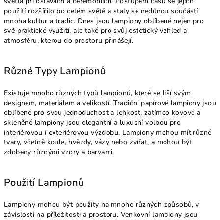
světla při oslavách a ceremoniích. Postupem času se jejich
použití rozšířilo po celém světě a staly se nedílnou součástí
mnoha kultur a tradic. Dnes jsou lampiony oblíbené nejen pro
své praktické využití, ale také pro svůj estetický vzhled a
atmosféru, kterou do prostoru přinášejí.
Různé Typy Lampionů
Existuje mnoho různých typů lampionů, které se liší svým
designem, materiálem a velikostí. Tradiční papírové lampiony jsou
oblíbené pro svou jednoduchost a lehkost, zatímco kovové a
skleněné lampiony jsou elegantní a luxusní volbou pro
interiérovou i exteriérovou výzdobu. Lampiony mohou mít různé
tvary, včetně koule, hvězdy, vázy nebo zvířat, a mohou být
zdobeny různými vzory a barvami.
Použití Lampionů
Lampiony mohou být použity na mnoho různých způsobů, v
závislosti na příležitosti a prostoru. Venkovní lampiony jsou