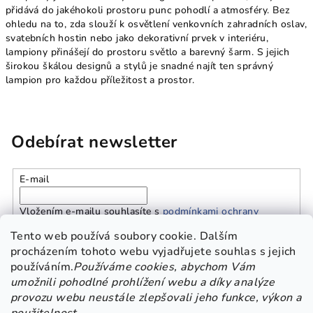
přidává do jakéhokoli prostoru punc pohodlí a atmosféry. Bez
ohledu na to, zda slouží k osvětlení venkovních zahradních oslav,
svatebních hostin nebo jako dekorativní prvek v interiéru,
lampiony přinášejí do prostoru světlo a barevný šarm. S jejich
širokou škálou designů a stylů je snadné najít ten správný
lampion pro každou příležitost a prostor.
Odebírat newsletter
E-mail
Vložením e-mailu souhlasíte s
podmínkami ochrany
osobních údajů
Tento web používá soubory cookie. Dalším
procházením tohoto webu vyjadřujete souhlas s jejich
používáním.
Používáme cookies, abychom Vám
Přihlásit se
umožnili pohodlné prohlížení webu a díky analýze
provozu webu neustále zlepšovali jeho funkce, výkon a
Z